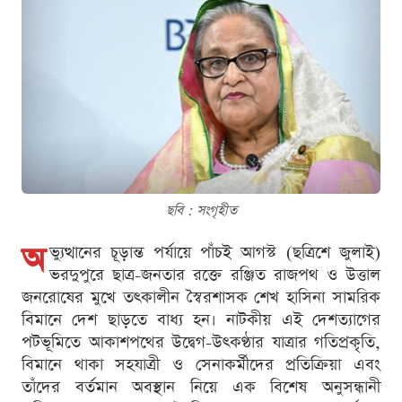
ছবি : সংগৃহীত
অ
ভ্যুত্থানের চূড়ান্ত পর্যায়ে পাঁচই আগস্ট (ছত্রিশে জুলাই)
ভরদুপুরে ছাত্র-জনতার রক্তে রঞ্জিত রাজপথ ও উত্তাল
জনরোষের মুখে তৎকালীন স্বৈরশাসক শেখ হাসিনা সামরিক
বিমানে দেশ ছাড়তে বাধ্য হন। নাটকীয় এই দেশত্যাগের
পটভূমিতে আকাশপথের উদ্বেগ-উৎকণ্ঠার যাত্রার গতিপ্রকৃতি,
বিমানে থাকা সহযাত্রী ও সেনাকর্মীদের প্রতিক্রিয়া এবং
তাঁদের বর্তমান অবস্থান নিয়ে এক বিশেষ অনুসন্ধানী