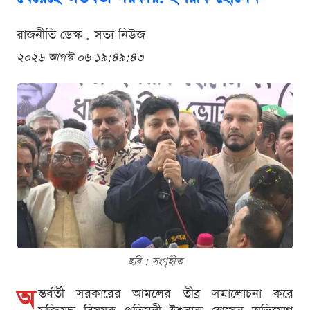
রাজনীতি ডেস্ক . সত্য নিউজ
২০২৬ আগস্ট ০৬ ১৯:৪৯:৪৩
ছবি : সংগৃহীত
অ
ন্তর্বর্তী সরকারের আমলের তীব্র সমালোচনা করে