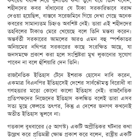
কবরের বরাদ্দ নিয়ে দুর্নীতির কথা তুলে ধরে তিনি বলেন,
শহীদদের কবর বাঁধানোর যে টাকা সরকারিভাবে বরাদ্দ
দেওয়া হয়েছিল, বাস্তবে সরেজমিনে গিয়ে দেখা গেছে অনেক
কবরের সামান্যতম চিহ্নও অবশিষ্ট নেই। তারা এই শহীদদের
তহবিলের টাকাও মেরে খেয়েছে বলে তিনি মন্তব্য করেন।
অন্তর্বর্তী সরকারের আমলের আরও এমন বহু স্পর্শকাতর
অনিয়মের নথিপত্র সরকারের কাছে সংরক্ষিত আছে, যা
জনসমক্ষে প্রকাশ করা হলে সংশ্লিষ্টরা মুখ লুকানোর সুযোগ
পাবেন না বলে হুঁশিয়ারি দেন তিনি।
রাজনৈতিক ইতিহাস টেনে ইশরাক হোসেন দাবি করেন,
একমাত্র বিএনপির ইতিহাসেই দেশের সার্বভৌমত্ব বিরোধী বা
গণহত্যার মতো কোনো কালো ইতিহাস নেই। রাজনৈতিক
প্রতিপক্ষদের নিজেদের ইতিহাস কলঙ্কিত বলেই তারা এসব
সত্য মুছে ফেলতে তৎপর, কিন্তু এ দেশের জনগণ কখনোই
অতীত ইতিহাস ভুলবে না।
গতকাল বুধবারের (৫ আগস্ট) একটি অপ্রীতিকর ঘটনার কথা
উল্লেখ করে প্রতিমন্ত্রী ক্ষোভ প্রকাশ করে বলেন, রাষ্ট্রীয় একটি