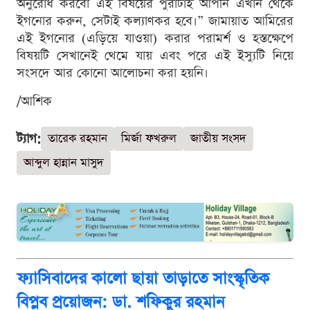
অনুরোধ করবো এই বিষয়ের পুরাটাই আপনি এখান থেকে
ইগনোর করুন, সেটাই কল্যাণকর হবে।” জামায়াত আমিরের
এই ইগনোর (এড়িয়ে যাওয়া) করার পরামর্শ ও হস্তক্ষেপে
বিষয়টি সেখানেই থেমে যায় এবং পরে এই ইস্যুটি নিয়ে
সংসদে আর কোনো আলোচনা করা হয়নি।
/আশিক
ট্যাগ:
তারেক রহমান
মির্জা ফখরুল
জাতীয় সংসদ
আব্দুল হান্নান মাসুদ
ফ্যাসিবাদের কালো ছায়া তাড়াতে সাংস্কৃতিক
বিপ্লব প্রয়োজন: ডা. শফিকুর রহমান