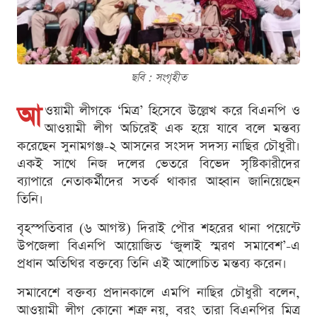
ছবি : সংগৃহীত
আ
ওয়ামী লীগকে ‘মিত্র’ হিসেবে উল্লেখ করে বিএনপি ও
আওয়ামী লীগ অচিরেই এক হয়ে যাবে বলে মন্তব্য
করেছেন সুনামগঞ্জ-২ আসনের সংসদ সদস্য নাছির চৌধুরী।
একই সাথে নিজ দলের ভেতরে বিভেদ সৃষ্টিকারীদের
ব্যাপারে নেতাকর্মীদের সতর্ক থাকার আহ্বান জানিয়েছেন
তিনি।
বৃহস্পতিবার (৬ আগস্ট) দিরাই পৌর শহরের থানা পয়েন্টে
উপজেলা বিএনপি আয়োজিত ‘জুলাই স্মরণ সমাবেশ’-এ
প্রধান অতিথির বক্তব্যে তিনি এই আলোচিত মন্তব্য করেন।
সমাবেশে বক্তব্য প্রদানকালে এমপি নাছির চৌধুরী বলেন,
আওয়ামী লীগ কোনো শত্রু নয়, বরং তারা বিএনপির মিত্র