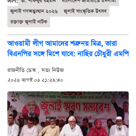
ট্যাগ:
ডা. শফিকুর রহমান
বাংলাদেশ জামায়াতে ইসলামী
জুলাই গণঅভ্যুত্থান ২০২৬
জুলাই সাংস্কৃতিক উৎসব
রক্তাক্ত জুলাই নাটক
আওয়ামী লীগ আমাদের শত্রু নয় মিত্র, তারা
বিএনপির সঙ্গে মিশে যাবে: নাছির চৌধুরী এমপি
রাজনীতি ডেস্ক . সত্য নিউজ
২০২৬ আগস্ট ০৬ ২১:২৯:৪০