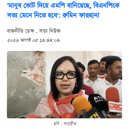
'মানুষ ভোট দিয়ে এমপি বানিয়েছে, বিএনপিকে
সত্য মেনে নিতে হবে': রুমিন ফারহানা
রাজনীতি ডেস্ক . সত্য নিউজ
২০২৬ আগস্ট ০৫ ১৯:৪৪:০৯
ছবি : সংগৃহীত