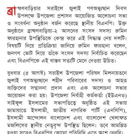
ব্রা
হ্মণবাড়িয়ার সরাইলে জুলাই গণঅভ্যুত্থান দিবস
উপলক্ষে উপজেলা প্রশাসন আয়োজিত আলোচনা সভা
ও সংবর্ধনা অনুষ্ঠান বর্জন করেছে স্থানীয় বিএনপি। উক্ত
অনুষ্ঠানে ব্রাহ্মণবাড়িয়া-২ আসনের সংসদ সদস্য রুমিন
ফারহানার উপস্থিতিকে কেন্দ্র করে এই সিদ্ধান্ত নেয় দলটি।
বিষয়টি নিয়ে প্রতিক্রিয়া জানিয়ে রুমিন ফারহানা বলেন,
জনগণ ভোট দিয়ে তাঁকে সংসদ সদস্য নির্বাচিত করেছেন
এবং বিএনপিকে এই বাস্তব সত্যটি মেনে নেওয়া উচিত।
বুধবার (৫ আগস্ট) সরাইল উপজেলা পরিষদ মিলনায়তনে
জুলাই গণঅভ্যুত্থানে শহীদ পরিবারের সদস্য ও আহত
ব্যক্তিদের সম্মাননা প্রদান এবং এক আলোচনা সভার
আয়োজন করা হয়। উপজেলা নির্বাহী কর্মকর্তা (ইউএনও)
সাইফুল ইসলামের সভাপতিত্বে অনুষ্ঠিত এই সভায়
জামায়াতে ইসলামী, জাতীয় নাগরিক পার্টি (এনসিপি),
ইসলামী আন্দোলন বাংলাদেশ এবং বাংলাদেশ খেলাফত
মজলিসের স্থানীয় নেতৃবৃন্দ উপস্থিত ছিলেন। তবে আমন্ত্রিত
হওয়া সত্ত্বেও বিএনপির কোনো প্রতিনিধি এতে অংশ নেননি।