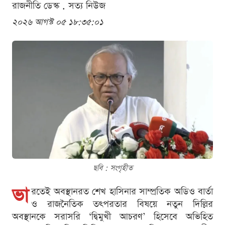
রাজনীতি ডেস্ক . সত্য নিউজ
২০২৬ আগস্ট ০৫ ১৮:৩৫:০১
ছবি : সংগৃহীত
ভা
রতেই অবস্থানরত শেখ হাসিনার সাম্প্রতিক অডিও বার্তা
ও রাজনৈতিক তৎপরতার বিষয়ে নতুন দিল্লির
অবস্থানকে সরাসরি ‘দ্বিমুখী আচরণ’ হিসেবে অভিহিত