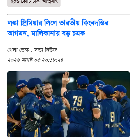
২৫৬ কোটি টাকা আত্মসাৎ
লঙ্কা প্রিমিয়ার লিগে ভারতীয় কিংবদন্তির
আগমন, মালিকানায় বড় চমক
খেলা ডেস্ক . সত্য নিউজ
২০২৬ আগস্ট ০৫ ২০:১৮:২৪