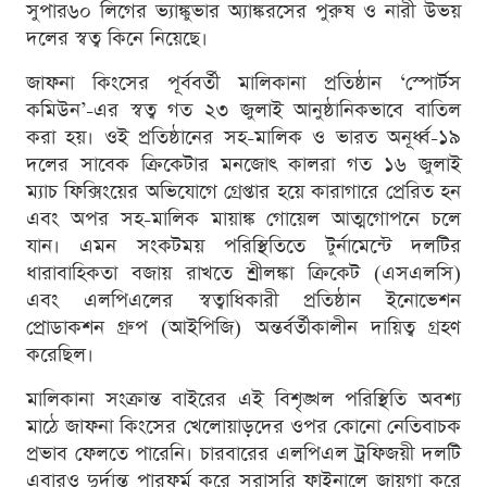
সুপার৬০ লিগের ভ্যাঙ্কুভার অ্যাঙ্করসের পুরুষ ও নারী উভয়
দলের স্বত্ব কিনে নিয়েছে।
জাফনা কিংসের পূর্ববর্তী মালিকানা প্রতিষ্ঠান ‘স্পোর্টস
কমিউন’-এর স্বত্ব গত ২৩ জুলাই আনুষ্ঠানিকভাবে বাতিল
করা হয়। ওই প্রতিষ্ঠানের সহ-মালিক ও ভারত অনূর্ধ্ব-১৯
দলের সাবেক ক্রিকেটার মনজোৎ কালরা গত ১৬ জুলাই
ম্যাচ ফিক্সিংয়ের অভিযোগে গ্রেপ্তার হয়ে কারাগারে প্রেরিত হন
এবং অপর সহ-মালিক মায়াঙ্ক গোয়েল আত্মগোপনে চলে
যান। এমন সংকটময় পরিস্থিতিতে টুর্নামেন্টে দলটির
ধারাবাহিকতা বজায় রাখতে শ্রীলঙ্কা ক্রিকেট (এসএলসি)
এবং এলপিএলের স্বত্বাধিকারী প্রতিষ্ঠান ইনোভেশন
প্রোডাকশন গ্রুপ (আইপিজি) অন্তর্বর্তীকালীন দায়িত্ব গ্রহণ
করেছিল।
মালিকানা সংক্রান্ত বাইরের এই বিশৃঙ্খল পরিস্থিতি অবশ্য
মাঠে জাফনা কিংসের খেলোয়াড়দের ওপর কোনো নেতিবাচক
প্রভাব ফেলতে পারেনি। চারবারের এলপিএল ট্রফিজয়ী দলটি
এবারও দুর্দান্ত পারফর্ম করে সরাসরি ফাইনালে জায়গা করে