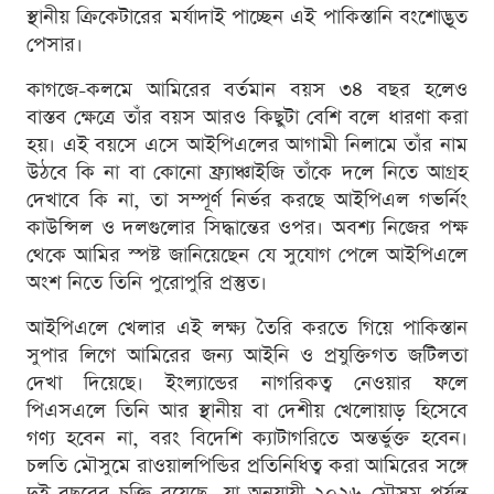
স্থানীয় ক্রিকেটারের মর্যাদাই পাচ্ছেন এই পাকিস্তানি বংশোদ্ভূত
পেসার।
কাগজে-কলমে আমিরের বর্তমান বয়স ৩৪ বছর হলেও
বাস্তব ক্ষেত্রে তাঁর বয়স আরও কিছুটা বেশি বলে ধারণা করা
হয়। এই বয়সে এসে আইপিএলের আগামী নিলামে তাঁর নাম
উঠবে কি না বা কোনো ফ্র্যাঞ্চাইজি তাঁকে দলে নিতে আগ্রহ
দেখাবে কি না, তা সম্পূর্ণ নির্ভর করছে আইপিএল গভর্নিং
কাউন্সিল ও দলগুলোর সিদ্ধান্তের ওপর। অবশ্য নিজের পক্ষ
থেকে আমির স্পষ্ট জানিয়েছেন যে সুযোগ পেলে আইপিএলে
অংশ নিতে তিনি পুরোপুরি প্রস্তুত।
আইপিএলে খেলার এই লক্ষ্য তৈরি করতে গিয়ে পাকিস্তান
সুপার লিগে আমিরের জন্য আইনি ও প্রযুক্তিগত জটিলতা
দেখা দিয়েছে। ইংল্যান্ডের নাগরিকত্ব নেওয়ার ফলে
পিএসএলে তিনি আর স্থানীয় বা দেশীয় খেলোয়াড় হিসেবে
গণ্য হবেন না, বরং বিদেশি ক্যাটাগরিতে অন্তর্ভুক্ত হবেন।
চলতি মৌসুমে রাওয়ালপিন্ডির প্রতিনিধিত্ব করা আমিরের সঙ্গে
দুই বছরের চুক্তি রয়েছে, যা অনুযায়ী ২০২৬ মৌসুম পর্যন্ত