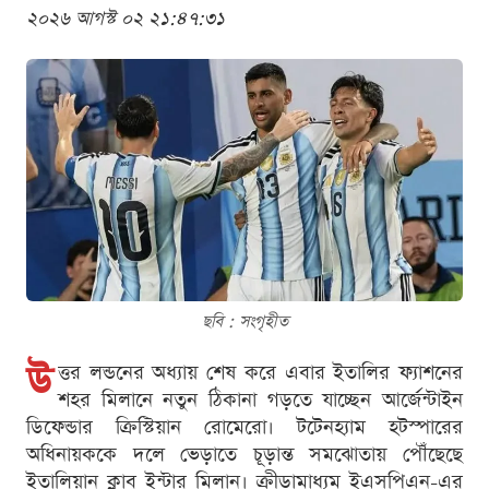
২০২৬ আগস্ট ০২ ২১:৪৭:৩১
ছবি : সংগৃহীত
উ
ত্তর লন্ডনের অধ্যায় শেষ করে এবার ইতালির ফ্যাশনের
শহর মিলানে নতুন ঠিকানা গড়তে যাচ্ছেন আর্জেন্টাইন
ডিফেন্ডার ক্রিস্টিয়ান রোমেরো। টটেনহ্যাম হটস্পারের
অধিনায়ককে দলে ভেড়াতে চূড়ান্ত সমঝোতায় পৌঁছেছে
ইতালিয়ান ক্লাব ইন্টার মিলান। ক্রীড়ামাধ্যম ইএসপিএন-এর