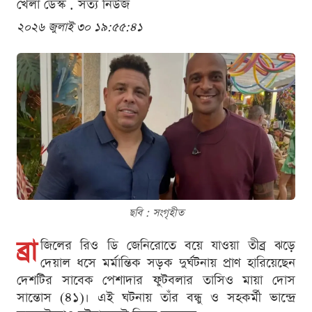
খেলা ডেস্ক . সত্য নিউজ
২০২৬ জুলাই ৩০ ১৯:৫৫:৪১
ছবি : সংগৃহীত
ব্রা
জিলের রিও ডি জেনিরোতে বয়ে যাওয়া তীব্র ঝড়ে
দেয়াল ধসে মর্মান্তিক সড়ক দুর্ঘটনায় প্রাণ হারিয়েছেন
দেশটির সাবেক পেশাদার ফুটবলার তাসিও মায়া দোস
সান্তোস (৪১)। এই ঘটনায় তাঁর বন্ধু ও সহকর্মী ভান্দ্রে