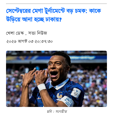
সেপ্টেম্বরের মেগা টুর্নামেন্টে বড় চমক: কাকে
উড়িয়ে আনা হচ্ছে ঢাকায়?
খেলা ডেস্ক . সত্য নিউজ
২০২৬ আগস্ট ০৩ ২০:৩৭:৩০
ছবি : সংগৃহীত