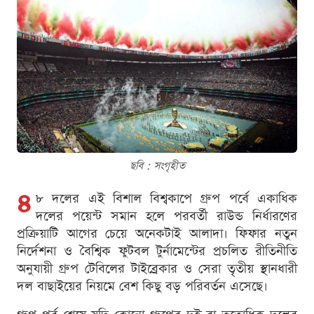
ছবি : সংগৃহীত
৪
৮ দলের এই বিশাল বিশ্বকাপে গ্রুপ পর্বে একাধিক
দলের পয়েন্ট সমান হলে পরবর্তী রাউন্ড নির্ধারণের
প্রক্রিয়াটি আগের চেয়ে অনেকটাই আলাদা। ফিফার নতুন
নির্দেশনা ও বৈশ্বিক ফুটবল টুর্নামেন্টের প্রচলিত রীতিনীতি
অনুযায়ী গ্রুপ টেবিলের টাইব্রেকার ও সেরা তৃতীয় স্থানধারী
দল বাছাইয়ের নিয়মে বেশ কিছু বড় পরিবর্তন এসেছে।