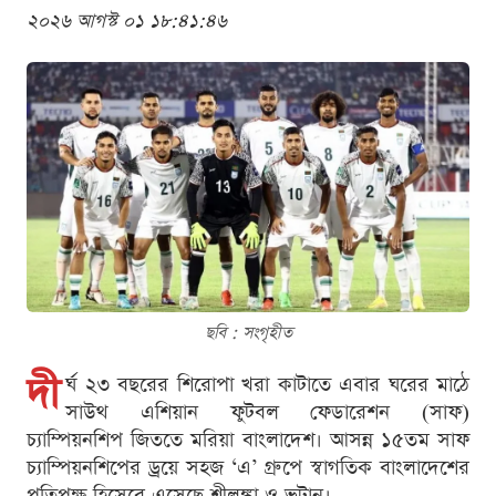
২০২৬ আগস্ট ০১ ১৮:৪১:৪৬
ছবি : সংগৃহীত
দী
র্ঘ ২৩ বছরের শিরোপা খরা কাটাতে এবার ঘরের মাঠে
সাউথ এশিয়ান ফুটবল ফেডারেশন (সাফ)
চ্যাম্পিয়নশিপ জিততে মরিয়া বাংলাদেশ। আসন্ন ১৫তম সাফ
চ্যাম্পিয়নশিপের ড্রয়ে সহজ ‘এ’ গ্রুপে স্বাগতিক বাংলাদেশের
প্রতিপক্ষ হিসেবে এসেছে শ্রীলঙ্কা ও ভুটান।