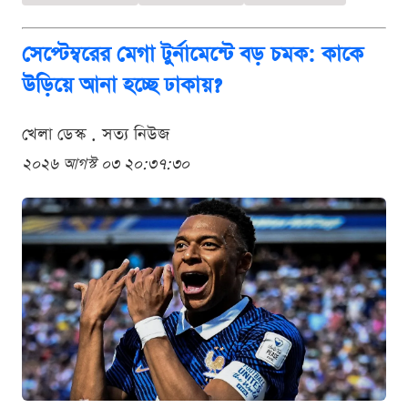
সেপ্টেম্বরের মেগা টুর্নামেন্টে বড় চমক: কাকে
উড়িয়ে আনা হচ্ছে ঢাকায়?
খেলা ডেস্ক . সত্য নিউজ
২০২৬ আগস্ট ০৩ ২০:৩৭:৩০