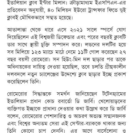
ইতালিয়ান ক্লাব ইন্টার মিলান। ক্রীড়ামাধ্যম ইএসপিএন-এর
প্রতিবেদন অনুযায়ী, ৪০ মিলিয়ন ইউরো ট্রান্সফার ফিতে দুই
ক্লাবই মৌখিকভাবে সম্মত হয়েছে।
আতালান্তা থেকে ধারে এসে ২০২১ সালে স্পার্সে যোগ
দিয়েছিলেন এই বিশ্বজয়ী ডিফেন্ডার এবং পরের বছরই ক্লাবটি
তার সাথে স্থায়ী চুক্তি সম্পাদন করে। লন্ডনের দলটির হয়ে
সব মিলিয়ে ১২৩ ম্যাচে মাঠে নেমে ১১টি গোল করেছেন ২৭
বছর বয়সী রোমেরো। সন হিউং-মিন দল ছাড়ার পর তাকে
অধিনায়কের দায়িত্ব দেওয়া হয়েছিল, তবে চলতি গ্রীষ্মকালীন
দলবদলে নতুন চ্যালেঞ্জের উদ্দেশ্যে ক্লাব ছাড়ার ইচ্ছে প্রকাশ
করেছিলেন তিনি।
রোমেরোর সিদ্ধান্তকে সমর্থন জানিয়েছেন টটেনহ্যামের
ইতালিয়ান প্রধান কোচ রবার্তো ডি জার্বি। খেলোয়াড়দের
ব্যক্তিগত ইচ্ছাকে প্রাধান্য দেওয়ার কথা উল্লেখ করে ডি জার্বি
বলেন, রোমেরোর পেশাদারিত্ব ও আচরণ অত্যন্ত সম্মানজনক
এবং বিশ্বের অন্যতম সেরা এই সেন্টার-ব্যাককে থাকার জন্য
তিনি কোনো চাপ দেননি। এর আগে বার্সেলোনা ও