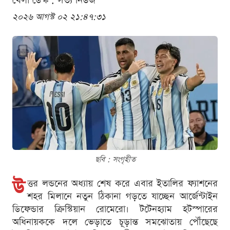
খেলা ডেস্ক . সত্য নিউজ
২০২৬ আগস্ট ০২ ২১:৪৭:৩১
ছবি : সংগৃহীত
উ
ত্তর লন্ডনের অধ্যায় শেষ করে এবার ইতালির ফ্যাশনের
শহর মিলানে নতুন ঠিকানা গড়তে যাচ্ছেন আর্জেন্টাইন
ডিফেন্ডার ক্রিস্টিয়ান রোমেরো। টটেনহ্যাম হটস্পারের
অধিনায়ককে দলে ভেড়াতে চূড়ান্ত সমঝোতায় পৌঁছেছে