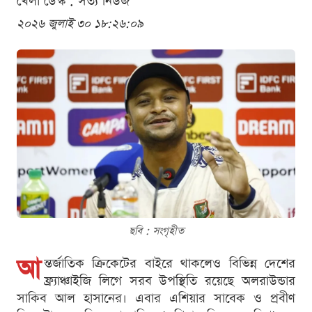
খেলা ডেস্ক . সত্য নিউজ
২০২৬ জুলাই ৩০ ১৮:২৬:০৯
ছবি : সংগৃহীত
আ
ন্তর্জাতিক ক্রিকেটের বাইরে থাকলেও বিভিন্ন দেশের
ফ্র্যাঞ্চাইজি লিগে সরব উপস্থিতি রয়েছে অলরাউন্ডার
সাকিব আল হাসানের। এবার এশিয়ার সাবেক ও প্রবীণ