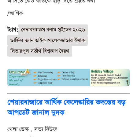
জার্সিতে কেউ কাউকে ছাড় দিতে প্রস্তুত নন।
/আশিক
ট্যাগ:
নেদারল্যান্ডস বনাম সুইডেন ২০২৬
ভার্জিল ভ্যান ডাইক আলেকজান্ডার ইসাক
লিভারপুল সতীর্থ বিশ্বকাপ দ্বৈরথ
শেয়ারবাজারে আর্থিক কেলেঙ্কারির তদন্তের বড়
আপডেট জানাল দুদক
খেলা ডেস্ক . সত্য নিউজ