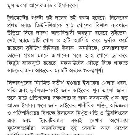
মূল ভরসা আলেকজান্ডার ইসাককে।
টুর্নামেন্টের শুরুটা দুই দলের দুই রকম হয়েছে। নিজেদের
প্রথম ম্যাচে তিউনিশিয়াকে ৫-১ গোলের বিশাল ব্যবধানে
উড়িয়ে দিয়ে দারুণ আত্মবিশ্বাসী অবস্থায় রয়েছে সুইডেন।
সেই ম্যাচে ১টি গোল ও ২টি অ্যাসিস্ট করে দুর্দান্ত ফর্মে
রয়েছেন সুইডিশ স্ট্রাইকার ইসাক। অন্যদিকে, নেদারল্যান্ডস
তাদের প্রথম ম্যাচে জাপানের সঙ্গে ২-২ গোলে ড্র করে
কিছুটা ব্যাকফুটে রয়েছে। নকআউটের দৌড়ে টিকে থাকতে
ডাচদের জন্য আজকের ম্যাচটি অত্যন্ত গুরুত্বপূর্ণ।
লিভারপুলের নিয়মিত সতীর্থ হওয়ায় ইসাকের খেলার ধরন,
গতি এবং দুর্বলতা—সবই ভ্যান ডাইকের খুব ভালো জানা।
তবে মাঠে প্রতিপক্ষের রক্ষণভাগের জন্য সবসময়ই এক বড়
আতঙ্ক ইসাক। ফলে ভ্যান ডাইকের শারীরিক শক্তি, অভিজ্ঞতা
ও পজিশনিংয়ের বিপক্ষে ইসাকের নিখুঁত গতি ও ড্রিবলিংয়ের
এক চরম ট্যাকটিক্যাল লড়াই দেখার অপেক্ষায়
ফুটবলপ্রেমীরা। অ্যানফিল্ডের দুই সেনানি আজ দেশের