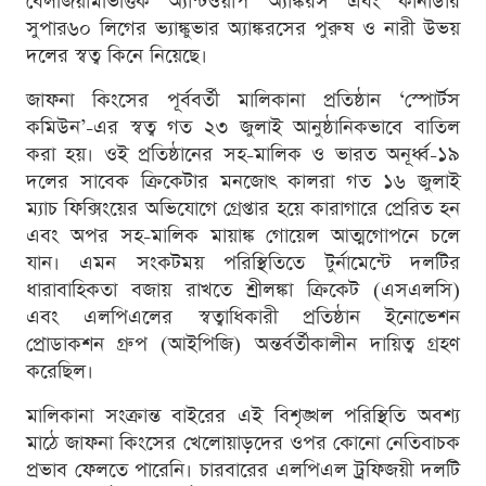
বেলজিয়ামভিত্তিক অ্যান্টওয়ার্প অ্যাঙ্করস এবং কানাডার
সুপার৬০ লিগের ভ্যাঙ্কুভার অ্যাঙ্করসের পুরুষ ও নারী উভয়
দলের স্বত্ব কিনে নিয়েছে।
জাফনা কিংসের পূর্ববর্তী মালিকানা প্রতিষ্ঠান ‘স্পোর্টস
কমিউন’-এর স্বত্ব গত ২৩ জুলাই আনুষ্ঠানিকভাবে বাতিল
করা হয়। ওই প্রতিষ্ঠানের সহ-মালিক ও ভারত অনূর্ধ্ব-১৯
দলের সাবেক ক্রিকেটার মনজোৎ কালরা গত ১৬ জুলাই
ম্যাচ ফিক্সিংয়ের অভিযোগে গ্রেপ্তার হয়ে কারাগারে প্রেরিত হন
এবং অপর সহ-মালিক মায়াঙ্ক গোয়েল আত্মগোপনে চলে
যান। এমন সংকটময় পরিস্থিতিতে টুর্নামেন্টে দলটির
ধারাবাহিকতা বজায় রাখতে শ্রীলঙ্কা ক্রিকেট (এসএলসি)
এবং এলপিএলের স্বত্বাধিকারী প্রতিষ্ঠান ইনোভেশন
প্রোডাকশন গ্রুপ (আইপিজি) অন্তর্বর্তীকালীন দায়িত্ব গ্রহণ
করেছিল।
মালিকানা সংক্রান্ত বাইরের এই বিশৃঙ্খল পরিস্থিতি অবশ্য
মাঠে জাফনা কিংসের খেলোয়াড়দের ওপর কোনো নেতিবাচক
প্রভাব ফেলতে পারেনি। চারবারের এলপিএল ট্রফিজয়ী দলটি