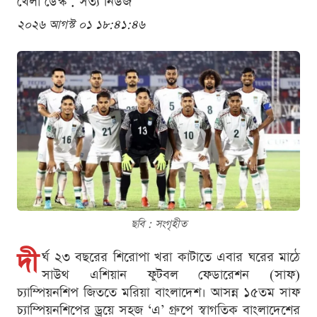
খেলা ডেস্ক . সত্য নিউজ
২০২৬ আগস্ট ০১ ১৮:৪১:৪৬
ছবি : সংগৃহীত
দী
র্ঘ ২৩ বছরের শিরোপা খরা কাটাতে এবার ঘরের মাঠে
সাউথ এশিয়ান ফুটবল ফেডারেশন (সাফ)
চ্যাম্পিয়নশিপ জিততে মরিয়া বাংলাদেশ। আসন্ন ১৫তম সাফ
চ্যাম্পিয়নশিপের ড্রয়ে সহজ ‘এ’ গ্রুপে স্বাগতিক বাংলাদেশের