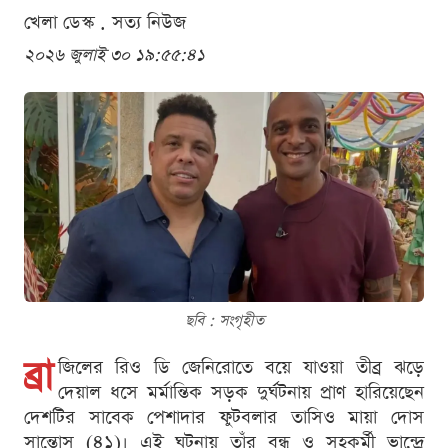
খেলা ডেস্ক . সত্য নিউজ
২০২৬ জুলাই ৩০ ১৯:৫৫:৪১
ছবি : সংগৃহীত
ব্রা
জিলের রিও ডি জেনিরোতে বয়ে যাওয়া তীব্র ঝড়ে
দেয়াল ধসে মর্মান্তিক সড়ক দুর্ঘটনায় প্রাণ হারিয়েছেন
দেশটির সাবেক পেশাদার ফুটবলার তাসিও মায়া দোস
সান্তোস (৪১)। এই ঘটনায় তাঁর বন্ধু ও সহকর্মী ভান্দ্রে