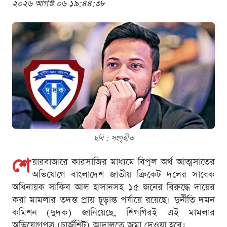
২০২৬ আগস্ট ০৬ ১৯:৪৪:৩৮
ছবি : সংগৃহীত
শে
য়ারবাজারে কারসাজির মাধ্যমে বিপুল অর্থ আত্মসাতের
অভিযোগে বাংলাদেশ জাতীয় ক্রিকেট দলের সাবেক
অধিনায়ক সাকিব আল হাসানসহ ১৫ জনের বিরুদ্ধে দায়ের
করা মামলার তদন্ত প্রায় চূড়ান্ত পর্যায়ে রয়েছে। দুর্নীতি দমন
কমিশন (দুদক) জানিয়েছে, শিগগিরই এই মামলার
অভিযোগপত্র (চার্জশিট) আদালতে জমা দেওয়া হবে।