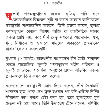
ছবি : সংগৃহীত
জু
লাই গণঅভ্যুত্থানের একক কৃতিত্ব দাবি করে
অনাকাঙ্ক্ষিত বিভাজন সৃষ্টি না করার আহ্বান জানিয়েছেন
স্বরাষ্ট্রমন্ত্রী সালাহউদ্দিন আহমদ। তিনি মন্তব্য করেন, জুলাই
গণঅভ্যুত্থান কোনো বিশেষ ব্যক্তি বা রাজনৈতিক দলের
একার প্রাপ্তি নয়; বরং দীর্ঘ দেড় দশকের আন্দোলন, গুম,
খুন, নির্যাতন ও হাজারো মানুষের অকাতরে প্রাণদানের
ধারাবাহিকতার ফসল এটি।
বুধবার (৫ আগস্ট) রাজধানীর বাংলাদেশ-চীন মৈত্রী সম্মেলন
কেন্দ্রে আয়োজিত ‘জুলাই গণঅভ্যুত্থান শহীদ পরিবার ও
জুলাই যোদ্ধাদের সংবর্ধনা’ অনুষ্ঠানে প্রধান অতিথির বক্তব্য
প্রদানকালে তিনি এসব কথা বলেন।
বক্তব্যকালে স্বরাষ্ট্রমন্ত্রী জোর দিয়ে বলেন, দীর্ঘ স্বৈরাচারী
শাসনের হাত থেকে দেশ মুক্ত হওয়ার পর যদি এটিকে নির্দিষ্ট
সীমানায় ভাগ করার চেষ্টা করা হয়, তবে জুলাইয়ের মূল
চেতনা নষ্ট হয়ে যাবে। তিনি উদাহরণ টেনে বলেন, পৃথিবীর