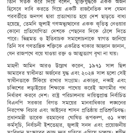
তিনি সতর্ক করে দিয়ে বলেন, মুক্তিযুদ্ধকে একক অর্জন
হিসেবে দাবি করতে গিয়ে একটি রাজনৈতিক দল যেমন
পরবর্তীতে জনগণ দ্বারা প্রত্যাখ্যাত হয়ে দেশ ছাড়তে বাধ্য
হয়েছে, তেমনি জুলাই গণঅভ্যুত্থানের একক কৃতিত্ব নেওয়ার
কোনো প্রতিযোগিতা দেশকে পেছনের দিকে ঠেলে দিতে
পারে। ভিন্নমত ও ইতিবাচক সমালোচনাকে স্বাগত জানিয়ে
তিনি সব গণতান্ত্রিক শক্তিকে একত্রিত থাকার আহ্বান জানান,
যেন রাজপথে বয়ে যাওয়া রক্ত ও আত্মত্যাগ বৃথা না যায়।
মাহদী আমিন আরও উল্লেখ করেন, ১৯৭১ সাল ছিল
আমাদের স্বাধীনতা অর্জনের যুদ্ধ এবং ২০২৪ সাল হলো সেই
স্বাধীনতাকে টিকিয়ে রাখার সংগ্রাম। একাত্তর, নব্বই এবং
চব্বিশের লড়াইয়ের শিক্ষাকে পাথেয় করেই আগামীর পথ
নির্ধারণ করবে দেশ। রাষ্ট্র পরিচালনায় দায়িত্বপ্রাপ্ত নির্বাচিত
বিএনপি সরকার বিগত সময়ের মানবাধিকার লঙ্ঘনের
নিরপেক্ষ বিচার এবং আইনের শাসন প্রতিষ্ঠায় প্রতিশ্রুতিবদ্ধ।
প্রধানমন্ত্রী তারেক রহমানের ঘোষিত রূপকল্প, ৩১ দফা
কর্মসূচি, নির্বাচনী ইশতেহার, জুলাই সনদ এবং প্রয়োজনীয়
সংবিধান সংস্কারের কাজ দ্রুত গতিতে এগিয়ে চলেছে। শহীদ