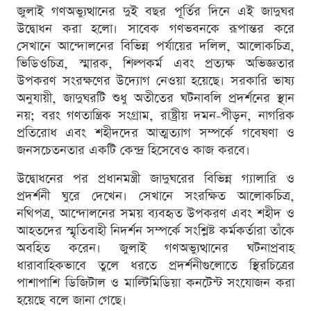
জুলাই গণঅভ্যুত্থানের দুই বছর পূর্তির দিনে এই জাদুঘর
উদ্বোধন করা হলো। সাবেক গণভবনকে রূপান্তর করে
সেখানে আন্দোলনের বিভিন্ন পর্যায়ের দলিল, আলোকচিত্র,
ভিডিওচিত্র, স্মারক, শিল্পকর্ম এবং প্রত্যক্ষ অভিজ্ঞতার
উপকরণ সংরক্ষণের উদ্যোগ নেওয়া হয়েছে। সরকারি ভাষ্য
অনুযায়ী, জাদুঘরটি শুধু অতীতের ঘটনাবলি প্রদর্শনের স্থান
নয়; বরং গণতান্ত্রিক সংগ্রাম, রাষ্ট্রীয় দমন-পীড়ন, নাগরিক
প্রতিরোধ এবং শহীদদের আত্মত্যাগ সম্পর্কে গবেষণা ও
জনসচেতনতার একটি কেন্দ্র হিসেবেও কাজ করবে।
উদ্বোধনের পর প্রধানমন্ত্রী জাদুঘরের বিভিন্ন গ্যালারি ও
প্রদর্শনী ঘুরে দেখেন। সেখানে সংরক্ষিত আলোকচিত্র,
নথিপত্র, আন্দোলনের সময় ব্যবহৃত উপকরণ এবং শহীদ ও
আহতদের স্মৃতিবাহী নিদর্শন সম্পর্কে সংশ্লিষ্ট কর্মকর্তারা তাঁকে
অবহিত করেন। জুলাই গণঅভ্যুত্থানের ঘটনাপ্রবাহ
ধারাবাহিকভাবে তুলে ধরতে প্রদর্শনীগুলোতে স্থিরচিত্রের
পাশাপাশি ডিজিটাল ও মাল্টিমিডিয়া কনটেন্ট সংযোজন করা
হয়েছে বলে জানা গেছে।