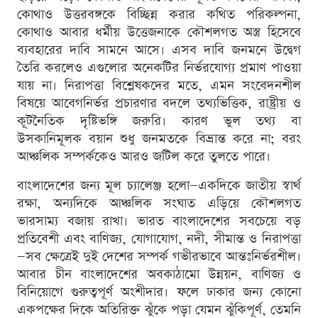
কোথাও উত্তরবঙ্গকে বিচ্ছিন্ন করার কথিত পরিকল্পনা,
কোথাও আবার ধর্মীয় উত্তেজনাকে কৌশলগত অস্ত্র হিসেবে
ব্যবহারের দাবি সামনে আসে। এসব দাবি জনমনে উদ্বেগ
তৈরি করলেও এগুলোর অনেকটির নির্ভরযোগ্য প্রমাণ পাওয়া
যায় না। নিরাপত্তা বিশ্লেষকদের মতে, এমন সংবেদনশীল
বিষয়ে আবেগনির্ভর প্রচারণার বদলে তথ্যভিত্তিক, রাষ্ট্রীয় ও
কূটনৈতিক দৃষ্টিভঙ্গি জরুরি। কারণ ভুল তথ্য বা
উসকানিমূলক বয়ান শুধু জনমতকে বিভ্রান্ত করে না; বরং
আঞ্চলিক সম্পর্ককেও আরও জটিল করে তুলতে পারে।
বাংলাদেশের জন্য মূল চ্যালেঞ্জ হলো—একদিকে জাতীয় স্বার্থ
রক্ষা, অন্যদিকে আঞ্চলিক সংঘাত এড়িয়ে কৌশলগত
ভারসাম্য বজায় রাখা। ভারত বাংলাদেশের সবচেয়ে বড়
প্রতিবেশী এবং বাণিজ্য, যোগাযোগ, নদী, সীমান্ত ও নিরাপত্তা
—সব ক্ষেত্রেই দুই দেশের সম্পর্ক গভীরভাবে আন্তঃনির্ভরশীল।
আবার চীন বাংলাদেশের অবকাঠামো উন্নয়ন, বাণিজ্য ও
বিনিয়োগে গুরুত্বপূর্ণ অংশীদার। ফলে ঢাকার জন্য কোনো
একপক্ষের দিকে অতিরিক্ত ঝুঁকে পড়া যেমন ঝুঁকিপূর্ণ, তেমনি