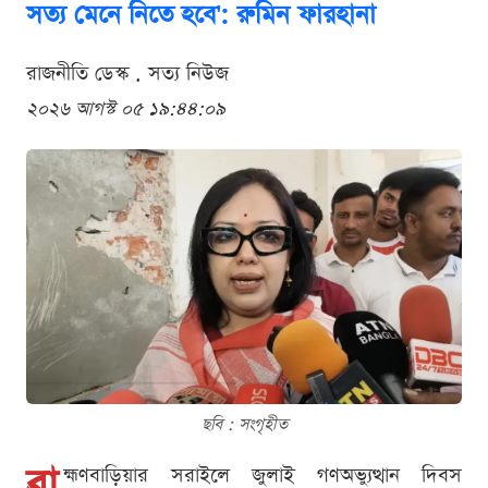
সত্য মেনে নিতে হবে': রুমিন ফারহানা
রাজনীতি ডেস্ক . সত্য নিউজ
২০২৬ আগস্ট ০৫ ১৯:৪৪:০৯
ছবি : সংগৃহীত
ব্রা
হ্মণবাড়িয়ার সরাইলে জুলাই গণঅভ্যুত্থান দিবস