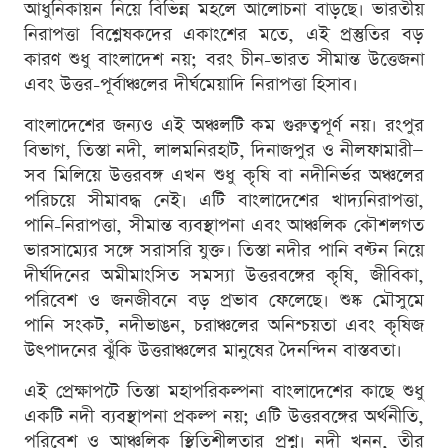
আধুনিকায়ন নিয়ে বিভিন্ন মহলে আলোচনা বাড়ছে। ভারতীয়
নিরাপত্তা বিশ্লেষকদের একাংশের মতে, এই প্রস্তুতির বড়
কারণ শুধু বাংলাদেশ নয়; বরং চীন-ভারত সীমান্ত উত্তেজনা
এবং উত্তর-পূর্বাঞ্চলের দীর্ঘমেয়াদি নিরাপত্তা হিসাব।
বাংলাদেশের জন্যও এই অঞ্চলটি কম গুরুত্বপূর্ণ নয়। রংপুর
বিভাগ, তিস্তা নদী, লালমনিরহাট, দিনাজপুর ও নীলফামারী—
সব মিলিয়ে উত্তরবঙ্গ এখন শুধু কৃষি বা নদীনির্ভর অঞ্চলের
পরিচয়ে সীমাবদ্ধ নেই। এটি বাংলাদেশের খাদ্যনিরাপত্তা,
পানি-নিরাপত্তা, সীমান্ত ব্যবস্থাপনা এবং আঞ্চলিক কৌশলগত
ভারসাম্যের সঙ্গে সরাসরি যুক্ত। তিস্তা নদীর পানি বণ্টন নিয়ে
দীর্ঘদিনের অমীমাংসিত সমস্যা উত্তরবঙ্গের কৃষি, জীবিকা,
পরিবেশ ও জনজীবনে বড় প্রভাব ফেলেছে। শুষ্ক মৌসুমে
পানি সংকট, নদীভাঙন, চরাঞ্চলের অনিশ্চয়তা এবং কৃষিজ
উৎপাদনের ঝুঁকি উত্তরাঞ্চলের মানুষের দৈনন্দিন বাস্তবতা।
এই প্রেক্ষাপটে তিস্তা মহাপরিকল্পনা বাংলাদেশের কাছে শুধু
একটি নদী ব্যবস্থাপনা প্রকল্প নয়; এটি উত্তরবঙ্গের অর্থনীতি,
পরিবেশ ও আঞ্চলিক স্থিতিশীলতার প্রশ্ন। নদী খনন, তীর