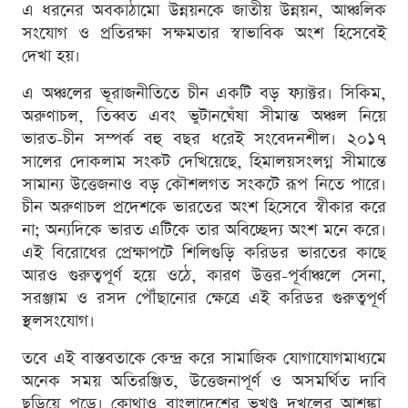
এ ধরনের অবকাঠামো উন্নয়নকে জাতীয় উন্নয়ন, আঞ্চলিক
সংযোগ ও প্রতিরক্ষা সক্ষমতার স্বাভাবিক অংশ হিসেবেই
দেখা হয়।
এ অঞ্চলের ভূরাজনীতিতে চীন একটি বড় ফ্যাক্টর। সিকিম,
অরুণাচল, তিব্বত এবং ভুটানঘেঁষা সীমান্ত অঞ্চল নিয়ে
ভারত-চীন সম্পর্ক বহু বছর ধরেই সংবেদনশীল। ২০১৭
সালের দোকলাম সংকট দেখিয়েছে, হিমালয়সংলগ্ন সীমান্তে
সামান্য উত্তেজনাও বড় কৌশলগত সংকটে রূপ নিতে পারে।
চীন অরুণাচল প্রদেশকে ভারতের অংশ হিসেবে স্বীকার করে
না; অন্যদিকে ভারত এটিকে তার অবিচ্ছেদ্য অংশ মনে করে।
এই বিরোধের প্রেক্ষাপটে শিলিগুড়ি করিডর ভারতের কাছে
আরও গুরুত্বপূর্ণ হয়ে ওঠে, কারণ উত্তর-পূর্বাঞ্চলে সেনা,
সরঞ্জাম ও রসদ পৌঁছানোর ক্ষেত্রে এই করিডর গুরুত্বপূর্ণ
স্থলসংযোগ।
তবে এই বাস্তবতাকে কেন্দ্র করে সামাজিক যোগাযোগমাধ্যমে
অনেক সময় অতিরঞ্জিত, উত্তেজনাপূর্ণ ও অসমর্থিত দাবি
ছড়িয়ে পড়ে। কোথাও বাংলাদেশের ভূখণ্ড দখলের আশঙ্কা,