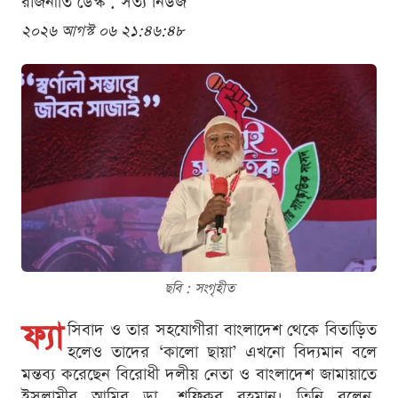
রাজনীতি ডেস্ক . সত্য নিউজ
২০২৬ আগস্ট ০৬ ২১:৪৬:৪৮
ছবি : সংগৃহীত
ফ্যা
সিবাদ ও তার সহযোগীরা বাংলাদেশ থেকে বিতাড়িত
হলেও তাদের ‘কালো ছায়া’ এখনো বিদ্যমান বলে
মন্তব্য করেছেন বিরোধী দলীয় নেতা ও বাংলাদেশ জামায়াতে
ইসলামীর আমির ডা. শফিকুর রহমান। তিনি বলেন,