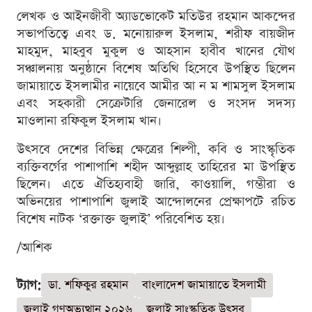
লেখক ও আইনজীবী অ্যাডভোকেট মতিউর রহমান আকন্দের
সভাপতিত্বে এবং ড. মনোয়ারুল ইসলাম, শরীফ বায়জীদ
মাহমুদ, মাহবুব মুকুল ও আহসান হাবীব খানের যৌথ
সঞ্চালনায় অনুষ্ঠানে বিশেষ অতিথি হিসেবে উপস্থিত ছিলেন
জামায়াতে ইসলামীর নায়েবে আমীর আ ন ম শামসুল ইসলাম
এবং সহকারী সেক্রেটারি জেনারেল ও সংসদ সদস্য
মাওলানা রফিকুল ইসলাম খান।
উৎসবে দেশের বিভিন্ন ক্ষেত্রের শিল্পী, কবি ও সাংস্কৃতিক
ব্যক্তিবর্গের পাশাপাশি শহীদ আব্দুল্লাহ তাহিরের মা উপস্থিত
ছিলেন। এতে ঐতিহ্যবাহী জারি, কাওয়ালি, গম্ভীরা ও
অভিনয়ের পাশাপাশি জুলাই আন্দোলনের প্রেক্ষাপটে রচিত
বিশেষ নাটক ‘রক্তাক্ত জুলাই’ পরিবেশিত হয়।
/আশিক
ট্যাগ:
ডা. শফিকুর রহমান
বাংলাদেশ জামায়াতে ইসলামী
জুলাই গণঅভ্যুত্থান ২০২৬
জুলাই সাংস্কৃতিক উৎসব