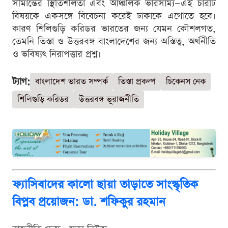
সীমান্তের স্থিতিশীলতা এবং আঞ্চলিক ভারসাম্য—এই চারটি
বিষয়কে একসঙ্গে বিবেচনা করেই ঢাকাকে এগোতে হবে।
কারণ শিলিগুড়ি করিডর ভারতের জন্য যেমন কৌশলগত,
তেমনি তিস্তা ও উত্তরবঙ্গ বাংলাদেশের জন্য অস্তিত্ব, অর্থনীতি
ও ভবিষ্যৎ নিরাপত্তার প্রশ্ন।
ট্যাগ:
বাংলাদেশ ভারত সম্পর্ক
তিস্তা প্রকল্প
চিকেনস নেক
শিলিগুড়ি করিডর
উত্তরবঙ্গ ভূরাজনীতি
ফ্যাসিবাদের কালো ছায়া তাড়াতে সাংস্কৃতিক
বিপ্লব প্রয়োজন: ডা. শফিকুর রহমান