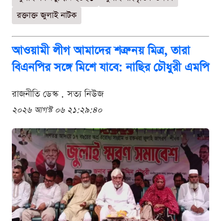
রক্তাক্ত জুলাই নাটক
আওয়ামী লীগ আমাদের শত্রু নয় মিত্র, তারা
বিএনপির সঙ্গে মিশে যাবে: নাছির চৌধুরী এমপি
রাজনীতি ডেস্ক . সত্য নিউজ
২০২৬ আগস্ট ০৬ ২১:২৯:৪০