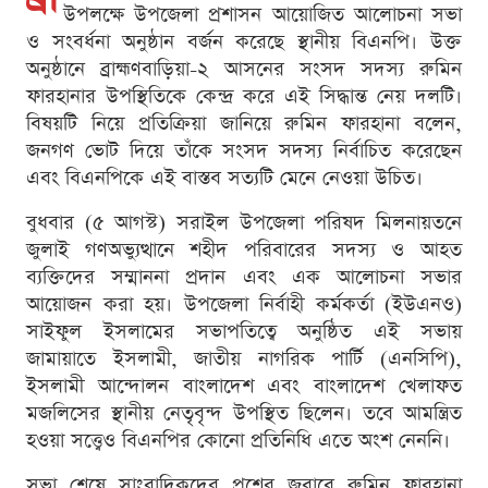
উপলক্ষে উপজেলা প্রশাসন আয়োজিত আলোচনা সভা
ও সংবর্ধনা অনুষ্ঠান বর্জন করেছে স্থানীয় বিএনপি। উক্ত
অনুষ্ঠানে ব্রাহ্মণবাড়িয়া-২ আসনের সংসদ সদস্য রুমিন
ফারহানার উপস্থিতিকে কেন্দ্র করে এই সিদ্ধান্ত নেয় দলটি।
বিষয়টি নিয়ে প্রতিক্রিয়া জানিয়ে রুমিন ফারহানা বলেন,
জনগণ ভোট দিয়ে তাঁকে সংসদ সদস্য নির্বাচিত করেছেন
এবং বিএনপিকে এই বাস্তব সত্যটি মেনে নেওয়া উচিত।
বুধবার (৫ আগস্ট) সরাইল উপজেলা পরিষদ মিলনায়তনে
জুলাই গণঅভ্যুত্থানে শহীদ পরিবারের সদস্য ও আহত
ব্যক্তিদের সম্মাননা প্রদান এবং এক আলোচনা সভার
আয়োজন করা হয়। উপজেলা নির্বাহী কর্মকর্তা (ইউএনও)
সাইফুল ইসলামের সভাপতিত্বে অনুষ্ঠিত এই সভায়
জামায়াতে ইসলামী, জাতীয় নাগরিক পার্টি (এনসিপি),
ইসলামী আন্দোলন বাংলাদেশ এবং বাংলাদেশ খেলাফত
মজলিসের স্থানীয় নেতৃবৃন্দ উপস্থিত ছিলেন। তবে আমন্ত্রিত
হওয়া সত্ত্বেও বিএনপির কোনো প্রতিনিধি এতে অংশ নেননি।
সভা শেষে সাংবাদিকদের প্রশ্নের জবাবে রুমিন ফারহানা