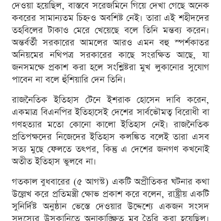
দেওয়া হয়েছিল, বাস্তবে সরেজমিনে গিয়ে দেখা গেছে অনেক
কবরের সামান্যতম চিহ্নও অবশিষ্ট নেই। তারা এই শহীদদের
তহবিলের টাকাও মেরে খেয়েছে বলে তিনি মন্তব্য করেন।
অন্তর্বর্তী সরকারের আমলের আরও এমন বহু স্পর্শকাতর
অনিয়মের নথিপত্র সরকারের কাছে সংরক্ষিত আছে, যা
জনসমক্ষে প্রকাশ করা হলে সংশ্লিষ্টরা মুখ লুকানোর সুযোগ
পাবেন না বলে হুঁশিয়ারি দেন তিনি।
রাজনৈতিক ইতিহাস টেনে ইশরাক হোসেন দাবি করেন,
একমাত্র বিএনপির ইতিহাসেই দেশের সার্বভৌমত্ব বিরোধী বা
গণহত্যার মতো কোনো কালো ইতিহাস নেই। রাজনৈতিক
প্রতিপক্ষদের নিজেদের ইতিহাস কলঙ্কিত বলেই তারা এসব
সত্য মুছে ফেলতে তৎপর, কিন্তু এ দেশের জনগণ কখনোই
অতীত ইতিহাস ভুলবে না।
গতকাল বুধবারের (৫ আগস্ট) একটি অপ্রীতিকর ঘটনার কথা
উল্লেখ করে প্রতিমন্ত্রী ক্ষোভ প্রকাশ করে বলেন, রাষ্ট্রীয় একটি
সুনির্দিষ্ট অনুষ্ঠান ভেস্তে দেওয়ার উদ্দেশ্যে একজন সংসদ
সদস্যের উসকানিতে অনাকাঙ্ক্ষিত মব তৈরি করা হয়েছিল।