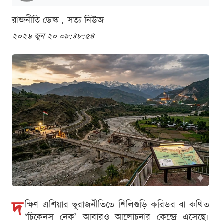
রাজনীতি ডেস্ক . সত্য নিউজ
২০২৬ জুন ২০ ০৮:৪৮:৫৪
দ
ক্ষিণ এশিয়ার ভূরাজনীতিতে শিলিগুড়ি করিডর বা কথিত
‘চিকেনস নেক’ আবারও আলোচনার কেন্দ্রে এসেছে।