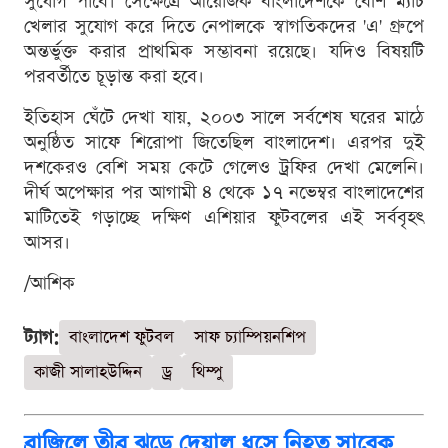
সুযোগ পাবে। সেক্ষেত্রে আয়োজক বাংলাদেশকে বেশি ম্যাচ
খেলার সুযোগ করে দিতে নেপালকে স্বাগতিকদের 'এ' গ্রুপে
অন্তর্ভুক্ত করার প্রাথমিক সম্ভাবনা রয়েছে। যদিও বিষয়টি
পরবর্তীতে চূড়ান্ত করা হবে।
ইতিহাস ঘেঁটে দেখা যায়, ২০০৩ সালে সর্বশেষ ঘরের মাঠে
অনুষ্ঠিত সাফে শিরোপা জিতেছিল বাংলাদেশ। এরপর দুই
দশকেরও বেশি সময় কেটে গেলেও ট্রফির দেখা মেলেনি।
দীর্ঘ অপেক্ষার পর আগামী ৪ থেকে ১৭ নভেম্বর বাংলাদেশের
মাটিতেই গড়াচ্ছে দক্ষিণ এশিয়ার ফুটবলের এই সর্ববৃহৎ
আসর।
/আশিক
ট্যাগ:
বাংলাদেশ ফুটবল
সাফ চ্যাম্পিয়নশিপ
কাজী সালাহউদ্দিন
ড্র
থিম্পু
ব্রাজিলে তীব্র ঝড়ে দেয়াল ধসে নিহত সাবেক