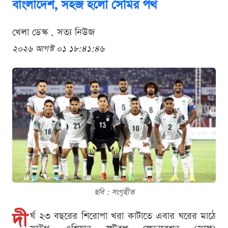
বাংলাদেশ, সহজ হলো সেমির পথ
খেলা ডেস্ক . সত্য নিউজ
২০২৬ আগস্ট ০১ ১৮:৪১:৪৬
ছবি : সংগৃহীত
দী
র্ঘ ২৩ বছরের শিরোপা খরা কাটাতে এবার ঘরের মাঠে