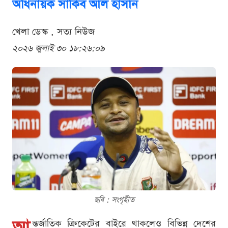
অধিনায়ক সাকিব আল হাসান
খেলা ডেস্ক . সত্য নিউজ
২০২৬ জুলাই ৩০ ১৮:২৬:০৯
ছবি : সংগৃহীত
ন্তর্জাতিক ক্রিকেটের বাইরে থাকলেও বিভিন্ন দেশের