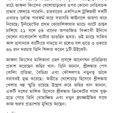
মাঠে জাফনা কিংসের খেলোয়াড়দের ওপর কোনো নেতিবাচক
প্রভাব ফেলতে পারেনি। চারবারের এলপিএল ট্রফিজয়ী দলটি
এবারও দুর্দান্ত পারফর্ম করে সরাসরি ফাইনালে জায়গা করে
নিয়েছে। টুর্নামেন্টের প্রথম কোয়ালিফায়ার ম্যাচে ব্যাটে তাণ্ডব
চালিয়ে ২১ বলে ৫৪ রানের অপরাজিত বিধ্বংসী ইনিংস
খেলেন বাংলাদেশি ব্যাটার তাওহিদ হৃদয়। ওই ম্যাচে সাকিব
আল হাসানকে ব্যাটিংয়ে নামতে না হলেও বল হাতে ৩ ওভারে
৩৬ রান খরচায় তিনি শিকার করেন ১টি উইকেট।
জাফনা কিংসের মালিকানা গ্রহণ প্রসঙ্গে আবেগঘন প্রতিক্রিয়া
প্রকাশ করেছেন জহির খান। তিনি জানান, শ্রীলঙ্কার পেস
বোলিং প্রতিভা, বৈচিত্র্য এবং কৌশলগত নতুনত্ব তাঁকে
বরাবরই মুগ্ধ করেছে। অতীতে খেলোয়াড় হিসেবে শ্রীলঙ্কায়
খেলার বহু স্মৃতি রয়েছে উল্লেখ করে জহির খান জানান,
একটি দলের মালিক হিসেবে শ্রীলঙ্কার ক্রিকেটের সাথে যুক্ত
হতে পেরে তিনি রোমাঞ্চিত এবং নতুন ফ্র্যাঞ্চাইজির সাথে
কাজ শুরুর প্রত্যাশায় মুখিয়ে আছেন।