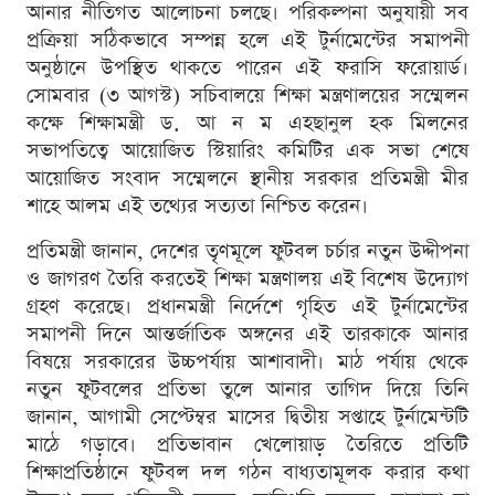
আনার নীতিগত আলোচনা চলছে। পরিকল্পনা অনুযায়ী সব
প্রক্রিয়া সঠিকভাবে সম্পন্ন হলে এই টুর্নামেন্টের সমাপনী
অনুষ্ঠানে উপস্থিত থাকতে পারেন এই ফরাসি ফরোয়ার্ড।
সোমবার (৩ আগস্ট) সচিবালয়ে শিক্ষা মন্ত্রণালয়ের সম্মেলন
কক্ষে শিক্ষামন্ত্রী ড. আ ন ম এহছানুল হক মিলনের
সভাপতিত্বে আয়োজিত স্টিয়ারিং কমিটির এক সভা শেষে
আয়োজিত সংবাদ সম্মেলনে স্থানীয় সরকার প্রতিমন্ত্রী মীর
শাহে আলম এই তথ্যের সত্যতা নিশ্চিত করেন।
প্রতিমন্ত্রী জানান, দেশের তৃণমূলে ফুটবল চর্চার নতুন উদ্দীপনা
ও জাগরণ তৈরি করতেই শিক্ষা মন্ত্রণালয় এই বিশেষ উদ্যোগ
গ্রহণ করেছে। প্রধানমন্ত্রী নির্দেশে গৃহিত এই টুর্নামেন্টের
সমাপনী দিনে আন্তর্জাতিক অঙ্গনের এই তারকাকে আনার
বিষয়ে সরকারের উচ্চপর্যায় আশাবাদী। মাঠ পর্যায় থেকে
নতুন ফুটবলের প্রতিভা তুলে আনার তাগিদ দিয়ে তিনি
জানান, আগামী সেপ্টেম্বর মাসের দ্বিতীয় সপ্তাহে টুর্নামেন্টটি
মাঠে গড়াবে। প্রতিভাবান খেলোয়াড় তৈরিতে প্রতিটি
শিক্ষাপ্রতিষ্ঠানে ফুটবল দল গঠন বাধ্যতামূলক করার কথা