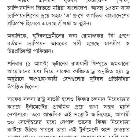
সাউথ এশিয়ান ফুটবল ফেডারেশন (সাফ)
চ্যাম্পিয়নশিপ জিততে মরিয়া বাংলাদেশ। আসন্ন ১৫তম সাফ
চ্যাম্পিয়নশিপের ড্রয়ে সহজ ‘এ’ গ্রুপে স্বাগতিক বাংলাদেশের
প্রতিপক্ষ হিসেবে এসেছে শ্রীলঙ্কা ও ভুটান।
অন্যদিকে, ফুটবলপ্রেমীদের জন্য রোমাঞ্চকর ‘বি’ গ্রুপে
বর্তমান চ্যাম্পিয়ন ভারতের সঙ্গী হয়েছে মালদ্বীপ ও
চিরপ্রতিদ্বন্দ্বী পাকিস্তান।
শনিবার (১ আগস্ট) ভুটানের রাজধানী থিম্পুতে জমকালো
আয়োজনের মধ্য দিয়ে সাফের কাঙ্ক্ষিত ড্র অনুষ্ঠিত হয়। ড্র
অনুষ্ঠানে অংশগ্রহণকারী দেশগুলোর ফুটবল প্রতিনিধিরা
উপস্থিত ছিলেন।
সাফের সদস্য রাষ্ট্র সাতটি হলেও ফিফার চলমান নিষেধাজ্ঞার
কারণে টুর্নামেন্টের প্রাথমিক ড্রয়ে রাখা সম্ভব হয়নি
নেপালকে। তবে আঞ্চলিক এই সংস্থাটি জানিয়েছে, আগামী
৩০ সেপ্টেম্বরের মধ্যে নেপাল তাদের ফিফা নিষেধাজ্ঞা
কাটিয়ে উঠতে পারলে তারা এই টুর্নামেন্টে অংশ নেওয়ার