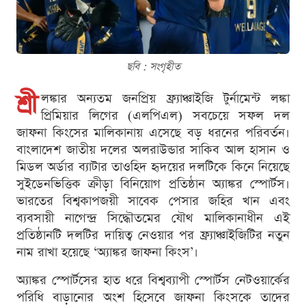
ছবি : সংগৃহীত
শ্রী
লঙ্কার অন্যতম জনপ্রিয় ফ্র্যাঞ্চাইজি টুর্নামেন্ট লঙ্কা
প্রিমিয়ার লিগের (এলপিএল) সবচেয়ে সফল দল
জাফনা কিংসের মালিকানায় এসেছে বড় ধরনের পরিবর্তন।
বাংলাদেশ জাতীয় দলের অলরাউন্ডার সাকিব আল হাসান ও
মিডল অর্ডার ব্যাটার তাওহিদ হৃদয়ের দলটিকে কিনে নিয়েছে
সুইডেনভিত্তিক ক্রীড়া বিনিয়োগ প্রতিষ্ঠান অ্যাঙ্কর স্পোর্টস।
ভারতের বিশ্বকাপজয়ী সাবেক পেসার জহির খান এবং
ব্যবসায়ী নাগেন্দ্র সিদ্ধৌতমের যৌথ মালিকানাধীন এই
প্রতিষ্ঠানটি দলটির দায়িত্ব নেওয়ার পর ফ্র্যাঞ্চাইজিটির নতুন
নাম রাখা হয়েছে ‘অ্যাঙ্কর জাফনা কিংস’।
অ্যাঙ্কর স্পোর্টসের হাত ধরে বিশ্বব্যাপী স্পোর্টস নেটওয়ার্কের
পরিধি বাড়ানোর অংশ হিসেবে জাফনা কিংসকে তাদের