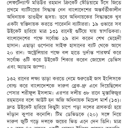
লেফটেন্যান্ট মতিউর রহমান ক্রিকেট স্টেডিয়ামে টসে জিতে
প্রথমে ব্যাটিংয়ের সিদ্ধান্ত নেন বাংলাদেশের অন্তর্বর্তীকালীন
অধিনায়ক তাওহীদ হৃদয়। তবে অধিনায়কের সিদ্ধান্তকে খুব
একটা স্বস্তিদায়ক করতে পারেননি ব্যাটাররা। ১৯ ওভারে সব
উইকেট হারিয়ে মাত্র ১৩১ রানেই গুটিয়ে যায় স্বাগতিকরা।
বাংলাদেশের পক্ষে সর্বোচ্চ ২৯ রান করেন শেখ মেহেদী
হাসান। এছাড়া ওপেনার সাইফ হাসানের ব্যাট থেকে আসে
২০ রান। অস্ট্রেলিয়ার পক্ষে বল হাতে দুর্দান্ত পারফর্ম করে
সর্বোচ্চ ৩টি করে উইকেট শিকার করেন জোয়েল ডেভিস
এবং অ্যাডাম জাম্পা।
১৩২ রানের লক্ষ্য তাড়া করতে নেমে শুরুতেই জস ইংলিসকে
বোল্ড করে বাংলাদেশকে দারুণ ব্রেক-থ্রু এনে দিয়েছিলেন
পেসার শরীফুল ইসলাম। এরপর দলীয় ৩৮ রানে মুস্তাফিজুর
রহমানের বলে আউট হন অজি অধিনায়ক মিচেল মার্শ (১৩)।
দ্রুত উইকেট হারিয়ে কিছুটা চাপে পড়া দলের ত্রাণকর্তা হয়ে
দাঁড়ান কুপার কনোলি। টিম ডেভিডকে (২০) সঙ্গে নিয়ে
দারুণ জুটি গড়ে দলকে জয়ের ভিত এনে দেন তিনি। মাত্র