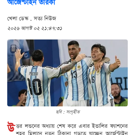
আর্জেন্টাইন তারকা
খেলা ডেস্ক . সত্য নিউজ
২০২৬ আগস্ট ০২ ২১:৪৭:৩১
ছবি : সংগৃহীত
উ
ত্তর লন্ডনের অধ্যায় শেষ করে এবার ইতালির ফ্যাশনের
শহর মিলানে নতুন ঠিকানা গড়তে যাচ্ছেন আর্জেন্টাইন