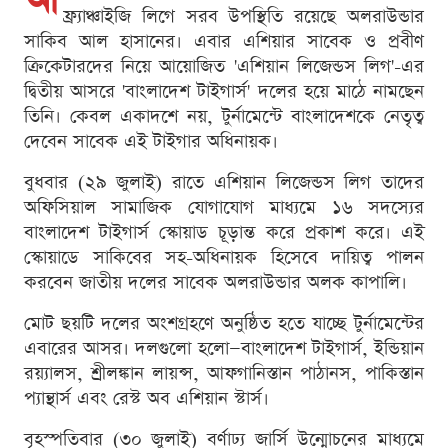
আ
ফ্র্যাঞ্চাইজি লিগে সরব উপস্থিতি রয়েছে অলরাউন্ডার
সাকিব আল হাসানের। এবার এশিয়ার সাবেক ও প্রবীণ
ক্রিকেটারদের নিয়ে আয়োজিত 'এশিয়ান লিজেন্ডস লিগ'-এর
দ্বিতীয় আসরে 'বাংলাদেশ টাইগার্স' দলের হয়ে মাঠে নামছেন
তিনি। কেবল একাদশে নয়, টুর্নামেন্টে বাংলাদেশকে নেতৃত্ব
দেবেন সাবেক এই টাইগার অধিনায়ক।
বুধবার (২৯ জুলাই) রাতে এশিয়ান লিজেন্ডস লিগ তাদের
অফিসিয়াল সামাজিক যোগাযোগ মাধ্যমে ১৬ সদস্যের
বাংলাদেশ টাইগার্স স্কোয়াড চূড়ান্ত করে প্রকাশ করে। এই
স্কোয়াডে সাকিবের সহ-অধিনায়ক হিসেবে দায়িত্ব পালন
করবেন জাতীয় দলের সাবেক অলরাউন্ডার অলক কাপালি।
মোট ছয়টি দলের অংশগ্রহণে অনুষ্ঠিত হতে যাচ্ছে টুর্নামেন্টের
এবারের আসর। দলগুলো হলো—বাংলাদেশ টাইগার্স, ইন্ডিয়ান
রয়্যালস, শ্রীলঙ্কান লায়ন্স, আফগানিস্তান পাঠানস, পাকিস্তান
প্যান্থার্স এবং রেস্ট অব এশিয়ান স্টার্স।
বৃহস্পতিবার (৩০ জুলাই) বর্ণাঢ্য জার্সি উন্মোচনের মাধ্যমে