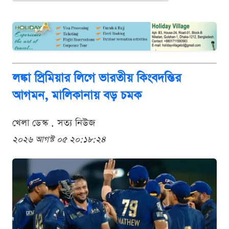
লঙ্কা প্রিমিয়ার লিগে ভারতীয় কিংবদন্তির
আগমন, মালিকানায় বড় চমক
খেলা ডেস্ক . সত্য নিউজ
২০২৬ আগস্ট ০৫ ২০:১৮:২৪