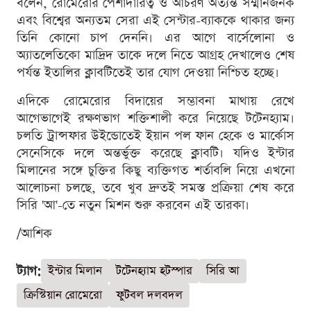
বলেন, রোমেরোর পেশাদারিত্ব ও আচরণ অত্যন্ত সম্মানজনক
এবং বিশ্বের অন্যতম সেরা এই সেন্টার-ব্যাককে থাকার জন্য
তিনি কোনো চাপ দেননি। এর আগে বার্সেলোনা ও
অ্যাতলেতিকো মাদ্রিদ তাকে দলে নিতে আগ্রহ দেখালেও শেষ
পর্যন্ত ইতালির ক্লাবটিতেই তার যোগ দেওয়া নিশ্চিত হচ্ছে।
এদিকে রোমেরোর বিদায়ের সম্ভাবনা মাথায় রেখে
আগেভাগেই রক্ষণভাগ শক্তিশালী করে নিয়েছে টটেনহ্যাম।
চলতি ট্রান্সফার উইন্ডোতেই ইয়ান পল ফান হেকে ও মার্কোস
সেনেসিকে দলে অন্তর্ভুক্ত করেছে ক্লাবটি। যদিও ইন্টার
মিলানের সঙ্গে চুক্তির কিছু ব্যক্তিগত শর্তাবলি নিয়ে এখনো
আলোচনা চলছে, তবে খুব দ্রুতই সমস্ত প্রক্রিয়া শেষ করে
সিরি 'আ'-তে নতুন মিশন শুরু করবেন এই তারকা।
/আশিক
ট্যাগ:
ইন্টার মিলান
টটেনহ্যাম হটস্পার
সিরি আ
ক্রিস্টিয়ান রোমেরো
ফুটবল দলবদল