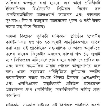
তালিকায় অন্তর্ভুক্ত করা হয়েছে। এর আগে প্রতিষ্ঠানটি
ইউরোপিয়ান টি-টোয়েন্টি প্রিমিয়ার লিগের দল
বেলজিয়ামভিত্তিক অ্যান্টওয়ার্প অ্যাঙ্করস এবং কানাডার
সুপার৬০ লিগের ভ্যাঙ্কুভার অ্যাঙ্করসের পুরুষ ও নারী উভয়
দলের স্বত্ব কিনে নিয়েছে।
জাফনা কিংসের পূর্ববর্তী মালিকানা প্রতিষ্ঠান ‘স্পোর্টস
কমিউন’-এর স্বত্ব গত ২৩ জুলাই আনুষ্ঠানিকভাবে বাতিল
করা হয়। ওই প্রতিষ্ঠানের সহ-মালিক ও ভারত অনূর্ধ্ব-১৯
দলের সাবেক ক্রিকেটার মনজোৎ কালরা গত ১৬ জুলাই
ম্যাচ ফিক্সিংয়ের অভিযোগে গ্রেপ্তার হয়ে কারাগারে প্রেরিত হন
এবং অপর সহ-মালিক মায়াঙ্ক গোয়েল আত্মগোপনে চলে
যান। এমন সংকটময় পরিস্থিতিতে টুর্নামেন্টে দলটির
ধারাবাহিকতা বজায় রাখতে শ্রীলঙ্কা ক্রিকেট (এসএলসি)
এবং এলপিএলের স্বত্বাধিকারী প্রতিষ্ঠান ইনোভেশন
প্রোডাকশন গ্রুপ (আইপিজি) অন্তর্বর্তীকালীন দায়িত্ব গ্রহণ
করেছিল।
মালিকানা সংক্রান্ত বাইরের এই বিশৃঙ্খল পরিস্থিতি অবশ্য