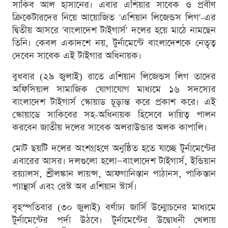
সাকিব আল হাসানের। এবার এশিয়ার সাবেক ও প্রবীণ
ক্রিকেটারদের নিয়ে আয়োজিত 'এশিয়ান লিজেন্ডস লিগ'-এর
দ্বিতীয় আসরে 'বাংলাদেশ টাইগার্স' দলের হয়ে মাঠে নামছেন
তিনি। কেবল একাদশে নয়, টুর্নামেন্টে বাংলাদেশকে নেতৃত্ব
দেবেন সাবেক এই টাইগার অধিনায়ক।
বুধবার (২৯ জুলাই) রাতে এশিয়ান লিজেন্ডস লিগ তাদের
অফিসিয়াল সামাজিক যোগাযোগ মাধ্যমে ১৬ সদস্যের
বাংলাদেশ টাইগার্স স্কোয়াড চূড়ান্ত করে প্রকাশ করে। এই
স্কোয়াডে সাকিবের সহ-অধিনায়ক হিসেবে দায়িত্ব পালন
করবেন জাতীয় দলের সাবেক অলরাউন্ডার অলক কাপালি।
মোট ছয়টি দলের অংশগ্রহণে অনুষ্ঠিত হতে যাচ্ছে টুর্নামেন্টের
এবারের আসর। দলগুলো হলো—বাংলাদেশ টাইগার্স, ইন্ডিয়ান
রয়্যালস, শ্রীলঙ্কান লায়ন্স, আফগানিস্তান পাঠানস, পাকিস্তান
প্যান্থার্স এবং রেস্ট অব এশিয়ান স্টার্স।
বৃহস্পতিবার (৩০ জুলাই) বর্ণাঢ্য জার্সি উন্মোচনের মাধ্যমে
টুর্নামেন্টের পর্দা উঠবে। টুর্নামেন্টের উদ্বোধনী খেলায়