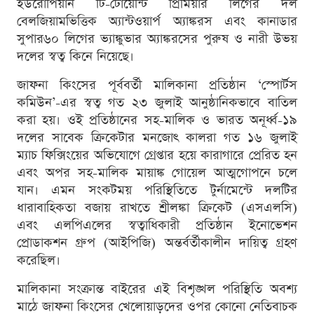
ইউরোপিয়ান টি-টোয়েন্টি প্রিমিয়ার লিগের দল
বেলজিয়ামভিত্তিক অ্যান্টওয়ার্প অ্যাঙ্করস এবং কানাডার
সুপার৬০ লিগের ভ্যাঙ্কুভার অ্যাঙ্করসের পুরুষ ও নারী উভয়
দলের স্বত্ব কিনে নিয়েছে।
জাফনা কিংসের পূর্ববর্তী মালিকানা প্রতিষ্ঠান ‘স্পোর্টস
কমিউন’-এর স্বত্ব গত ২৩ জুলাই আনুষ্ঠানিকভাবে বাতিল
করা হয়। ওই প্রতিষ্ঠানের সহ-মালিক ও ভারত অনূর্ধ্ব-১৯
দলের সাবেক ক্রিকেটার মনজোৎ কালরা গত ১৬ জুলাই
ম্যাচ ফিক্সিংয়ের অভিযোগে গ্রেপ্তার হয়ে কারাগারে প্রেরিত হন
এবং অপর সহ-মালিক মায়াঙ্ক গোয়েল আত্মগোপনে চলে
যান। এমন সংকটময় পরিস্থিতিতে টুর্নামেন্টে দলটির
ধারাবাহিকতা বজায় রাখতে শ্রীলঙ্কা ক্রিকেট (এসএলসি)
এবং এলপিএলের স্বত্বাধিকারী প্রতিষ্ঠান ইনোভেশন
প্রোডাকশন গ্রুপ (আইপিজি) অন্তর্বর্তীকালীন দায়িত্ব গ্রহণ
করেছিল।
মালিকানা সংক্রান্ত বাইরের এই বিশৃঙ্খল পরিস্থিতি অবশ্য
মাঠে জাফনা কিংসের খেলোয়াড়দের ওপর কোনো নেতিবাচক