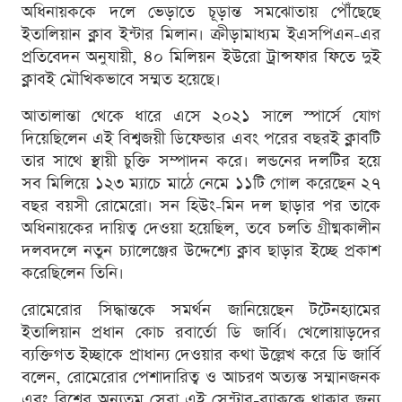
অধিনায়ককে দলে ভেড়াতে চূড়ান্ত সমঝোতায় পৌঁছেছে
ইতালিয়ান ক্লাব ইন্টার মিলান। ক্রীড়ামাধ্যম ইএসপিএন-এর
প্রতিবেদন অনুযায়ী, ৪০ মিলিয়ন ইউরো ট্রান্সফার ফিতে দুই
ক্লাবই মৌখিকভাবে সম্মত হয়েছে।
আতালান্তা থেকে ধারে এসে ২০২১ সালে স্পার্সে যোগ
দিয়েছিলেন এই বিশ্বজয়ী ডিফেন্ডার এবং পরের বছরই ক্লাবটি
তার সাথে স্থায়ী চুক্তি সম্পাদন করে। লন্ডনের দলটির হয়ে
সব মিলিয়ে ১২৩ ম্যাচে মাঠে নেমে ১১টি গোল করেছেন ২৭
বছর বয়সী রোমেরো। সন হিউং-মিন দল ছাড়ার পর তাকে
অধিনায়কের দায়িত্ব দেওয়া হয়েছিল, তবে চলতি গ্রীষ্মকালীন
দলবদলে নতুন চ্যালেঞ্জের উদ্দেশ্যে ক্লাব ছাড়ার ইচ্ছে প্রকাশ
করেছিলেন তিনি।
রোমেরোর সিদ্ধান্তকে সমর্থন জানিয়েছেন টটেনহ্যামের
ইতালিয়ান প্রধান কোচ রবার্তো ডি জার্বি। খেলোয়াড়দের
ব্যক্তিগত ইচ্ছাকে প্রাধান্য দেওয়ার কথা উল্লেখ করে ডি জার্বি
বলেন, রোমেরোর পেশাদারিত্ব ও আচরণ অত্যন্ত সম্মানজনক
এবং বিশ্বের অন্যতম সেরা এই সেন্টার-ব্যাককে থাকার জন্য