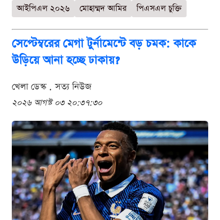
আইপিএল ২০২৬
মোহাম্মদ আমির
পিএসএল চুক্তি
সেপ্টেম্বরের মেগা টুর্নামেন্টে বড় চমক: কাকে
উড়িয়ে আনা হচ্ছে ঢাকায়?
খেলা ডেস্ক . সত্য নিউজ
২০২৬ আগস্ট ০৩ ২০:৩৭:৩০