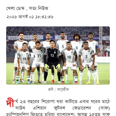
খেলা ডেস্ক . সত্য নিউজ
২০২৬ আগস্ট ০১ ১৮:৪১:৪৬
ছবি : সংগৃহীত
দী
র্ঘ ২৩ বছরের শিরোপা খরা কাটাতে এবার ঘরের মাঠে
সাউথ এশিয়ান ফুটবল ফেডারেশন (সাফ)
চ্যাম্পিয়নশিপ জিততে মরিয়া বাংলাদেশ। আসন্ন ১৫তম সাফ