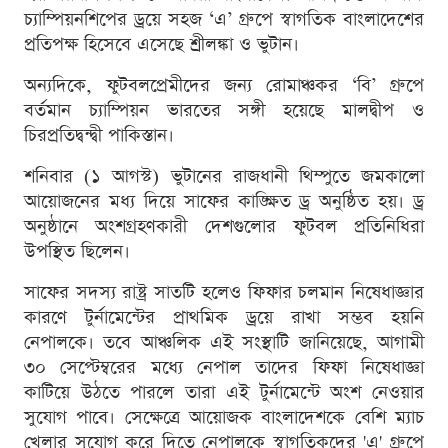
চ্যাম্পিয়নশিপের ড্রয়ে সহজ ‘এ’ গ্রুপে স্বাগতিক বাংলাদেশের
প্রতিপক্ষ হিসেবে এসেছে শ্রীলঙ্কা ও ভুটান।
অন্যদিকে, ফুটবলপ্রেমীদের জন্য রোমাঞ্চকর ‘বি’ গ্রুপে
বর্তমান চ্যাম্পিয়ন ভারতের সঙ্গী হয়েছে মালদ্বীপ ও
চিরপ্রতিদ্বন্দ্বী পাকিস্তান।
শনিবার (১ আগস্ট) ভুটানের রাজধানী থিম্পুতে জমকালো
আয়োজনের মধ্য দিয়ে সাফের কাঙ্ক্ষিত ড্র অনুষ্ঠিত হয়। ড্র
অনুষ্ঠানে অংশগ্রহণকারী দেশগুলোর ফুটবল প্রতিনিধিরা
উপস্থিত ছিলেন।
সাফের সদস্য রাষ্ট্র সাতটি হলেও ফিফার চলমান নিষেধাজ্ঞার
কারণে টুর্নামেন্টের প্রাথমিক ড্রয়ে রাখা সম্ভব হয়নি
নেপালকে। তবে আঞ্চলিক এই সংস্থাটি জানিয়েছে, আগামী
৩০ সেপ্টেম্বরের মধ্যে নেপাল তাদের ফিফা নিষেধাজ্ঞা
কাটিয়ে উঠতে পারলে তারা এই টুর্নামেন্টে অংশ নেওয়ার
সুযোগ পাবে। সেক্ষেত্রে আয়োজক বাংলাদেশকে বেশি ম্যাচ
খেলার সুযোগ করে দিতে নেপালকে স্বাগতিকদের 'এ' গ্রুপে