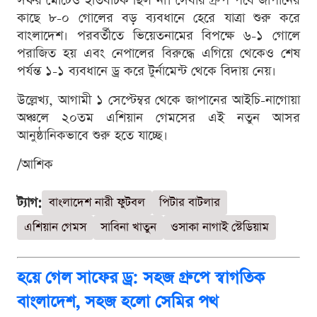
সফর মোটেও ইতিবাচক ছিল না। সেবার গ্রুপ পর্বে জাপানের
কাছে ৮-০ গোলের বড় ব্যবধানে হেরে যাত্রা শুরু করে
বাংলাদেশ। পরবর্তীতে ভিয়েতনামের বিপক্ষে ৬-১ গোলে
পরাজিত হয় এবং নেপালের বিরুদ্ধে এগিয়ে থেকেও শেষ
পর্যন্ত ১-১ ব্যবধানে ড্র করে টুর্নামেন্ট থেকে বিদায় নেয়।
উল্লেখ্য, আগামী ১ সেপ্টেম্বর থেকে জাপানের আইচি-নাগোয়া
অঞ্চলে ২০তম এশিয়ান গেমসের এই নতুন আসর
আনুষ্ঠানিকভাবে শুরু হতে যাচ্ছে।
/আশিক
ট্যাগ:
বাংলাদেশ নারী ফুটবল
পিটার বাটলার
এশিয়ান গেমস
সাবিনা খাতুন
ওসাকা নাগাই স্টেডিয়াম
হয়ে গেল সাফের ড্র: সহজ গ্রুপে স্বাগতিক
বাংলাদেশ, সহজ হলো সেমির পথ