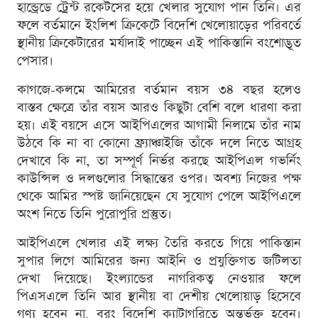
হান্ড্রেডে ট্রেন্ট রকেটসের হয়ে খেলার সুযোগ পান তিনি। এর
ফলে বর্তমানে ইংলিশ ক্রিকেটে বিদেশি খেলোয়াড়ের পরিবর্তে
স্থানীয় ক্রিকেটারের মর্যাদাই পাচ্ছেন এই পাকিস্তানি বংশোদ্ভূত
পেসার।
কাগজে-কলমে আমিরের বর্তমান বয়স ৩৪ বছর হলেও
বাস্তব ক্ষেত্রে তাঁর বয়স আরও কিছুটা বেশি বলে ধারণা করা
হয়। এই বয়সে এসে আইপিএলের আগামী নিলামে তাঁর নাম
উঠবে কি না বা কোনো ফ্র্যাঞ্চাইজি তাঁকে দলে নিতে আগ্রহ
দেখাবে কি না, তা সম্পূর্ণ নির্ভর করছে আইপিএল গভর্নিং
কাউন্সিল ও দলগুলোর সিদ্ধান্তের ওপর। অবশ্য নিজের পক্ষ
থেকে আমির স্পষ্ট জানিয়েছেন যে সুযোগ পেলে আইপিএলে
অংশ নিতে তিনি পুরোপুরি প্রস্তুত।
আইপিএলে খেলার এই লক্ষ্য তৈরি করতে গিয়ে পাকিস্তান
সুপার লিগে আমিরের জন্য আইনি ও প্রযুক্তিগত জটিলতা
দেখা দিয়েছে। ইংল্যান্ডের নাগরিকত্ব নেওয়ার ফলে
পিএসএলে তিনি আর স্থানীয় বা দেশীয় খেলোয়াড় হিসেবে
গণ্য হবেন না, বরং বিদেশি ক্যাটাগরিতে অন্তর্ভুক্ত হবেন।