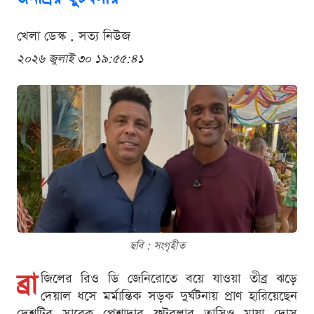
খেলা ডেস্ক . সত্য নিউজ
২০২৬ জুলাই ৩০ ১৯:৫৫:৪১
ছবি : সংগৃহীত
ব্রা
জিলের রিও ডি জেনিরোতে বয়ে যাওয়া তীব্র ঝড়ে
দেয়াল ধসে মর্মান্তিক সড়ক দুর্ঘটনায় প্রাণ হারিয়েছেন
দেশটির সাবেক পেশাদার ফুটবলার তাসিও মায়া দোস