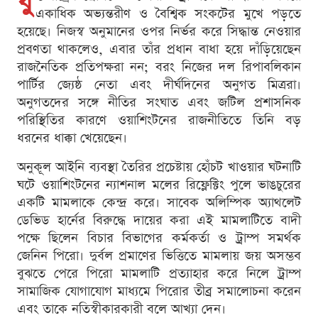
যু
একাধিক অভ্যন্তরীণ ও বৈশ্বিক সংকটের মুখে পড়তে
হয়েছে। নিজস্ব অনুমানের ওপর নির্ভর করে সিদ্ধান্ত নেওয়ার
প্রবণতা থাকলেও, এবার তাঁর প্রধান বাধা হয়ে দাঁড়িয়েছেন
রাজনৈতিক প্রতিপক্ষরা নন; বরং নিজের দল রিপাবলিকান
পার্টির জ্যেষ্ঠ নেতা এবং দীর্ঘদিনের অনুগত মিত্ররা।
অনুগতদের সঙ্গে নীতির সংঘাত এবং জটিল প্রশাসনিক
পরিস্থিতির কারণে ওয়াশিংটনের রাজনীতিতে তিনি বড়
ধরনের ধাক্কা খেয়েছেন।
অনুকূল আইনি ব্যবস্থা তৈরির প্রচেষ্টায় হোঁচট খাওয়ার ঘটনাটি
ঘটে ওয়াশিংটনের ন্যাশনাল মলের রিফ্লেক্টিং পুলে ভাঙচুরের
একটি মামলাকে কেন্দ্র করে। সাবেক অলিম্পিক অ্যাথলেট
ডেভিড হার্নের বিরুদ্ধে দায়ের করা এই মামলাটিতে বাদী
পক্ষে ছিলেন বিচার বিভাগের কর্মকর্তা ও ট্রাম্প সমর্থক
জেনিন পিরো। দুর্বল প্রমাণের ভিত্তিতে মামলায় জয় অসম্ভব
বুঝতে পেরে পিরো মামলাটি প্রত্যাহার করে নিলে ট্রাম্প
সামাজিক যোগাযোগ মাধ্যমে পিরোর তীব্র সমালোচনা করেন
এবং তাকে নতিস্বীকারকারী বলে আখ্যা দেন।