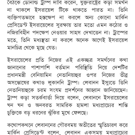
বৈঠকে ডোনাল্ড ট্রাম্প দাবি করেন, যুক্তরাষ্ট্রের কড়া সমর্থন
না থাকলে ইসরায়েল টিকে থাকতে পারত না। তিনি
ব্যক্তিগতভাবে হস্তক্ষেপ না করলে অন্য কোনো মার্কিন
প্রেসিডেন্ট ইসরায়েলের সুরক্ষায় তার মতো এমন কঠোর ও
নজিরবিহীন পদক্ষেপ নেওয়ার সাহস দেখাতেন না। ট্রাম্পের
মতে, তিনি মধ্যস্থতা না করলে অনেক আগেই ইসরায়েল
মানচিত্র থেকে মুছে যেত।
ইসরায়েলের প্রতি নিজের এই একচ্ছত্র সমর্থনের কথা
জানানোর পাশাপাশি বর্তমান পরিস্থিতি নিয়ে দেশটির
প্রধানমন্ত্রী বেনিয়ামিন নেতানিয়াহুর ওপর নিজের তীব্র
অসন্তোষের কথাও লুকাননি ট্রাম্প। লেবানন ইস্যুতে তিনি
নেতানিয়াহুকে চরম সংযম প্রদর্শনের আহ্বান জানিয়েছেন।
ট্রাম্প কড়া সতর্কবার্তা দিয়ে বলেন, লেবাননে ইসরায়েলের
ঘন ঘন ও অনবরত সামরিক হামলা মধ্যপ্রাচ্যের শান্তি
চুক্তিকে বড় ধরনের ঝুঁকির মুখে ফেলছে।
কথোপকথনে লেবাননের গৌরবময় অতীতের স্মৃতিচারণ করে
মার্কিন প্রেসিডেন্ট বলেন, লেবানন একসময় মধ্যপ্রাচ্যের