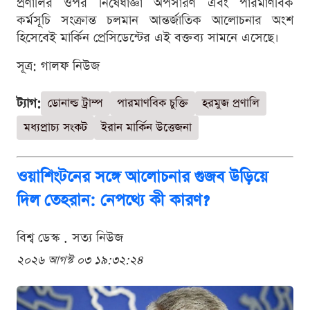
প্রণালির ওপর নিষেধাজ্ঞা অপসারণ এবং পারমাণবিক
কর্মসূচি সংক্রান্ত চলমান আন্তর্জাতিক আলোচনার অংশ
হিসেবেই মার্কিন প্রেসিডেন্টের এই বক্তব্য সামনে এসেছে।
সূত্র: গালফ নিউজ
ট্যাগ:
ডোনাল্ড ট্রাম্প
পারমাণবিক চুক্তি
হরমুজ প্রণালি
মধ্যপ্রাচ্য সংকট
ইরান মার্কিন উত্তেজনা
ওয়াশিংটনের সঙ্গে আলোচনার গুজব উড়িয়ে
দিল তেহরান: নেপথ্যে কী কারণ?
বিশ্ব ডেস্ক . সত্য নিউজ
২০২৬ আগস্ট ০৩ ১৯:৩২:২৪