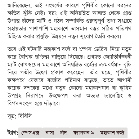
জানিয়েছেন, এই সংঘর্ষের কারণে পৃথিবীর কোনো ধরনের
ক্ষতির ঝুঁকি নেই। বরং এই অনিয়ন্ত্রিত আঘাত থেকে প্রাপ্ত
উপাত্ত চাঁদের মাটি ও গঠন সম্পর্কিত গুরুত্বপূর্ণ তথ্য সংগ্রহে
সহায়তার পাশাপাশি মহাকাশে ভাসমান বস্তুর সঠিক গতিপথ
চিহ্নিত করার প্রযুক্তি উন্নয়নে নতুন সুযোগ তৈরি করবে।
তবে এই ঘটনাটি মহাকাশ বর্জ্য বা 'স্পেস ডেব্রিস' নিয়ে নতুন
করে বৈশ্বিক দুশ্চিন্তা বাড়িয়ে দিয়েছে। প্রখ্যাত জ্যোতির্বিজ্ঞানী
ম্যাট বোথওয়েল মহাকাশে অনিয়ন্ত্রিত বর্জ্যের ক্রমবর্ধমান বৃদ্ধি
নিয়ে গভীর উদ্বেগ প্রকাশ করেছেন। তাঁর মতে, পৃথিবীর
কক্ষপথে যেভাবে বর্জ্যের পরিমাণ বাড়ছে, তাতে আগামী
কয়েক দশকের মধ্যে নতুন কোনো মহাকাশযান বা কৃত্রিম
উপগ্রহ নিরাপদে উৎক্ষেপণ করা অত্যন্ত চ্যালেঞ্জিং ও
বিপদসংকুল হয়ে দাঁড়াবে।
সূত্র: বিবিসি
ট্যাগ:
স্পেসএক্স
নাসা
চাঁদ
ফ্যালকন ৯
মহাকাশ বর্জ্য