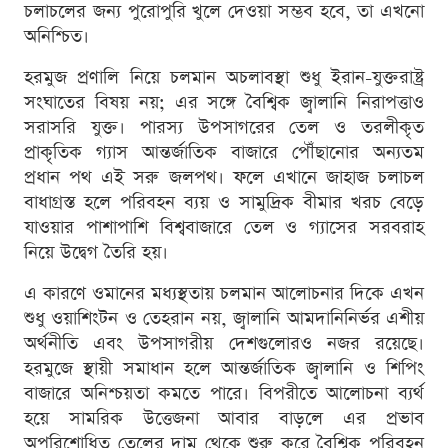
চলাচলের জন্য পুরোপুরি খুলে দেওয়া সম্ভব হবে, তা এখনো
অনিশ্চিত।
হরমুজ প্রণালি নিয়ে চলমান অচলাবস্থা শুধু ইরান-যুক্তরাষ্ট্র
সংঘাতের বিষয় নয়; এর সঙ্গে বৈশ্বিক জ্বালানি নিরাপত্তাও
সরাসরি যুক্ত। পারস্য উপসাগরের তেল ও তরলীকৃত
প্রাকৃতিক গ্যাস আন্তর্জাতিক বাজারে পৌঁছানোর অন্যতম
প্রধান পথ এই সরু জলপথ। ফলে এখানে জাহাজ চলাচল
বাধাগ্রস্ত হলে পরিবহন ব্যয় ও সামুদ্রিক বীমার খরচ বেড়ে
যাওয়ার পাশাপাশি বিশ্ববাজারে তেল ও গ্যাসের সরবরাহ
নিয়ে উদ্বেগ তৈরি হয়।
এ কারণে ওমানের মধ্যস্থতায় চলমান আলোচনার দিকে এখন
শুধু ওয়াশিংটন ও তেহরান নয়, জ্বালানি আমদানিনির্ভর এশীয়
অর্থনীতি এবং উপসাগরীয় দেশগুলোরও নজর রয়েছে।
হরমুজে স্থায়ী সমাধান হলে আন্তর্জাতিক জ্বালানি ও শিপিং
বাজারে অনিশ্চয়তা কমতে পারে। বিপরীতে আলোচনা ব্যর্থ
হয়ে সামরিক উত্তেজনা আবার বাড়লে এর প্রভাব
অপরিশোধিত তেলের দাম থেকে শুরু করে বৈশ্বিক পরিবহন