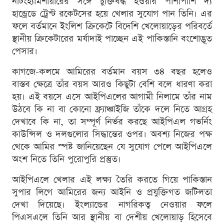
নটিংহ্যামশায়ারের সঙ্গে চুক্তিবদ্ধ হওয়ার পাশাপাশি দ্য
হান্ড্রেডে ট্রেন্ট রকেটসের হয়ে খেলার সুযোগ পান তিনি। এর
ফলে বর্তমানে ইংলিশ ক্রিকেটে বিদেশি খেলোয়াড়ের পরিবর্তে
স্থানীয় ক্রিকেটারের মর্যাদাই পাচ্ছেন এই পাকিস্তানি বংশোদ্ভূত
পেসার।
কাগজে-কলমে আমিরের বর্তমান বয়স ৩৪ বছর হলেও
বাস্তব ক্ষেত্রে তাঁর বয়স আরও কিছুটা বেশি বলে ধারণা করা
হয়। এই বয়সে এসে আইপিএলের আগামী নিলামে তাঁর নাম
উঠবে কি না বা কোনো ফ্র্যাঞ্চাইজি তাঁকে দলে নিতে আগ্রহ
দেখাবে কি না, তা সম্পূর্ণ নির্ভর করছে আইপিএল গভর্নিং
কাউন্সিল ও দলগুলোর সিদ্ধান্তের ওপর। অবশ্য নিজের পক্ষ
থেকে আমির স্পষ্ট জানিয়েছেন যে সুযোগ পেলে আইপিএলে
অংশ নিতে তিনি পুরোপুরি প্রস্তুত।
আইপিএলে খেলার এই লক্ষ্য তৈরি করতে গিয়ে পাকিস্তান
সুপার লিগে আমিরের জন্য আইনি ও প্রযুক্তিগত জটিলতা
দেখা দিয়েছে। ইংল্যান্ডের নাগরিকত্ব নেওয়ার ফলে
পিএসএলে তিনি আর স্থানীয় বা দেশীয় খেলোয়াড় হিসেবে