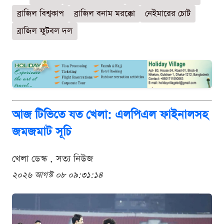
ব্রাজিল বিশ্বকাপ
ব্রাজিল বনাম মরক্কো
নেইমারের চোট
ব্রাজিল ফুটবল দল
আজ টিভিতে যত খেলা: এলপিএল ফাইনালসহ
জমজমাট সূচি
খেলা ডেস্ক . সত্য নিউজ
২০২৬ আগস্ট ০৮ ০৯:৩১:১৪