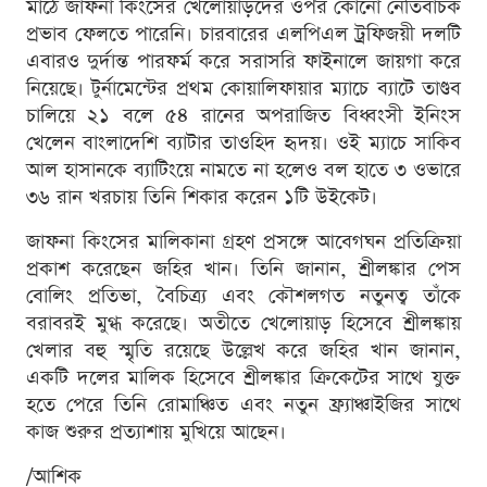
মাঠে জাফনা কিংসের খেলোয়াড়দের ওপর কোনো নেতিবাচক
প্রভাব ফেলতে পারেনি। চারবারের এলপিএল ট্রফিজয়ী দলটি
এবারও দুর্দান্ত পারফর্ম করে সরাসরি ফাইনালে জায়গা করে
নিয়েছে। টুর্নামেন্টের প্রথম কোয়ালিফায়ার ম্যাচে ব্যাটে তাণ্ডব
চালিয়ে ২১ বলে ৫৪ রানের অপরাজিত বিধ্বংসী ইনিংস
খেলেন বাংলাদেশি ব্যাটার তাওহিদ হৃদয়। ওই ম্যাচে সাকিব
আল হাসানকে ব্যাটিংয়ে নামতে না হলেও বল হাতে ৩ ওভারে
৩৬ রান খরচায় তিনি শিকার করেন ১টি উইকেট।
জাফনা কিংসের মালিকানা গ্রহণ প্রসঙ্গে আবেগঘন প্রতিক্রিয়া
প্রকাশ করেছেন জহির খান। তিনি জানান, শ্রীলঙ্কার পেস
বোলিং প্রতিভা, বৈচিত্র্য এবং কৌশলগত নতুনত্ব তাঁকে
বরাবরই মুগ্ধ করেছে। অতীতে খেলোয়াড় হিসেবে শ্রীলঙ্কায়
খেলার বহু স্মৃতি রয়েছে উল্লেখ করে জহির খান জানান,
একটি দলের মালিক হিসেবে শ্রীলঙ্কার ক্রিকেটের সাথে যুক্ত
হতে পেরে তিনি রোমাঞ্চিত এবং নতুন ফ্র্যাঞ্চাইজির সাথে
কাজ শুরুর প্রত্যাশায় মুখিয়ে আছেন।
/আশিক