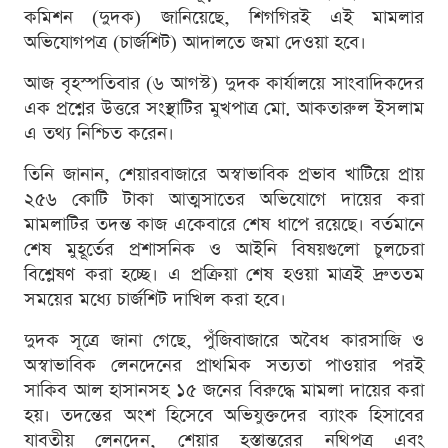
কমিশন (দুদক) জানিয়েছে, শিগগিরই এই মামলার
অভিযোগপত্র (চার্জশিট) আদালতে জমা দেওয়া হবে।
আজ বৃহস্পতিবার (৬ আগস্ট) দুদক কার্যালয়ে সাংবাদিকদের
এক প্রশ্নের উত্তরে সংস্থাটির মুখপাত্র মো. আকতারুল ইসলাম
এ তথ্য নিশ্চিত করেন।
তিনি জানান, শেয়ারবাজারে অস্বাভাবিক প্রভাব খাটিয়ে প্রায়
২৫৬ কোটি টাকা আত্মসাতের অভিযোগে দায়ের করা
মামলাটির তদন্ত কাজ একেবারে শেষ ধাপে রয়েছে। বর্তমানে
শেষ মুহূর্তের প্রশাসনিক ও আইনি বিষয়গুলো চুলচেরা
বিশ্লেষণ করা হচ্ছে। এ প্রক্রিয়া শেষ হওয়া মাত্রই দ্রুততম
সময়ের মধ্যে চার্জশিট দাখিল করা হবে।
দুদক সূত্রে জানা গেছে, পুঁজিবাজারে অবৈধ কারসাজি ও
অস্বাভাবিক লেনদেনের প্রাথমিক সত্যতা পাওয়ার পরই
সাকিব আল হাসানসহ ১৫ জনের বিরুদ্ধে মামলা দায়ের করা
হয়। তদন্তের অংশ হিসেবে অভিযুক্তদের ব্যাংক হিসাবের
যাবতীয় লেনদেন, শেয়ার হস্তান্তরের নথিপত্র এবং