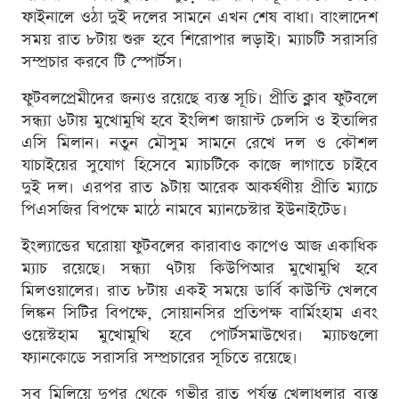
ফাইনালে ওঠা দুই দলের সামনে এখন শেষ বাধা। বাংলাদেশ
সময় রাত ৮টায় শুরু হবে শিরোপার লড়াই। ম্যাচটি সরাসরি
সম্প্রচার করবে টি স্পোর্টস।
ফুটবলপ্রেমীদের জন্যও রয়েছে ব্যস্ত সূচি। প্রীতি ক্লাব ফুটবলে
সন্ধ্যা ৬টায় মুখোমুখি হবে ইংলিশ জায়ান্ট চেলসি ও ইতালির
এসি মিলান। নতুন মৌসুম সামনে রেখে দল ও কৌশল
যাচাইয়ের সুযোগ হিসেবে ম্যাচটিকে কাজে লাগাতে চাইবে
দুই দল। এরপর রাত ৯টায় আরেক আকর্ষণীয় প্রীতি ম্যাচে
পিএসজির বিপক্ষে মাঠে নামবে ম্যানচেস্টার ইউনাইটেড।
ইংল্যান্ডের ঘরোয়া ফুটবলের কারাবাও কাপেও আজ একাধিক
ম্যাচ রয়েছে। সন্ধ্যা ৭টায় কিউপিআর মুখোমুখি হবে
মিলওয়ালের। রাত ৮টায় একই সময়ে ডার্বি কাউন্টি খেলবে
লিঙ্কন সিটির বিপক্ষে, সোয়ানসির প্রতিপক্ষ বার্মিংহাম এবং
ওয়েস্টহাম মুখোমুখি হবে পোর্টসমাউথের। ম্যাচগুলো
ফ্যানকোডে সরাসরি সম্প্রচারের সূচিতে রয়েছে।
সব মিলিয়ে দুপুর থেকে গভীর রাত পর্যন্ত খেলাধুলার ব্যস্ত