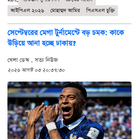
আইপিএল ২০২৬
মোহাম্মদ আমির
পিএসএল চুক্তি
সেপ্টেম্বরের মেগা টুর্নামেন্টে বড় চমক: কাকে
উড়িয়ে আনা হচ্ছে ঢাকায়?
খেলা ডেস্ক . সত্য নিউজ
২০২৬ আগস্ট ০৩ ২০:৩৭:৩০