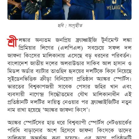
ছবি : সংগৃহীত
শ্রী
লঙ্কার অন্যতম জনপ্রিয় ফ্র্যাঞ্চাইজি টুর্নামেন্ট লঙ্কা
প্রিমিয়ার লিগের (এলপিএল) সবচেয়ে সফল দল
জাফনা কিংসের মালিকানায় এসেছে বড় ধরনের পরিবর্তন।
বাংলাদেশ জাতীয় দলের অলরাউন্ডার সাকিব আল হাসান ও
মিডল অর্ডার ব্যাটার তাওহিদ হৃদয়ের দলটিকে কিনে নিয়েছে
সুইডেনভিত্তিক ক্রীড়া বিনিয়োগ প্রতিষ্ঠান অ্যাঙ্কর স্পোর্টস।
ভারতের বিশ্বকাপজয়ী সাবেক পেসার জহির খান এবং
ব্যবসায়ী নাগেন্দ্র সিদ্ধৌতমের যৌথ মালিকানাধীন এই
প্রতিষ্ঠানটি দলটির দায়িত্ব নেওয়ার পর ফ্র্যাঞ্চাইজিটির নতুন
নাম রাখা হয়েছে ‘অ্যাঙ্কর জাফনা কিংস’।
অ্যাঙ্কর স্পোর্টসের হাত ধরে বিশ্বব্যাপী স্পোর্টস নেটওয়ার্কের
পরিধি বাড়ানোর অংশ হিসেবে জাফনা কিংসকে তাদের
তালিকায় অন্তর্ভুক্ত করা হয়েছে। এর আগে প্রতিষ্ঠানটি