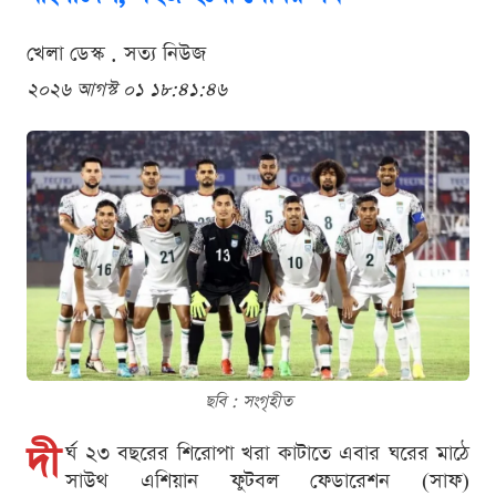
খেলা ডেস্ক . সত্য নিউজ
২০২৬ আগস্ট ০১ ১৮:৪১:৪৬
ছবি : সংগৃহীত
দী
র্ঘ ২৩ বছরের শিরোপা খরা কাটাতে এবার ঘরের মাঠে
সাউথ এশিয়ান ফুটবল ফেডারেশন (সাফ)