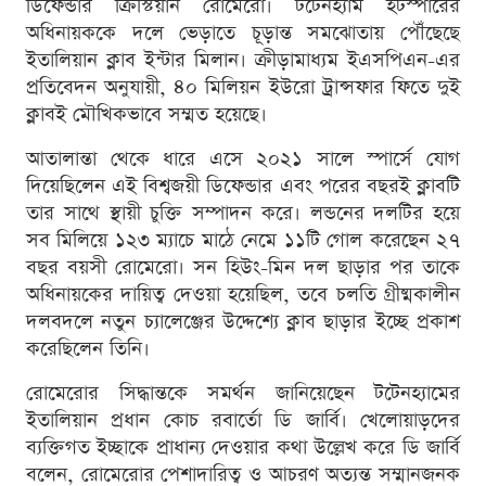
ডিফেন্ডার ক্রিস্টিয়ান রোমেরো। টটেনহ্যাম হটস্পারের
অধিনায়ককে দলে ভেড়াতে চূড়ান্ত সমঝোতায় পৌঁছেছে
ইতালিয়ান ক্লাব ইন্টার মিলান। ক্রীড়ামাধ্যম ইএসপিএন-এর
প্রতিবেদন অনুযায়ী, ৪০ মিলিয়ন ইউরো ট্রান্সফার ফিতে দুই
ক্লাবই মৌখিকভাবে সম্মত হয়েছে।
আতালান্তা থেকে ধারে এসে ২০২১ সালে স্পার্সে যোগ
দিয়েছিলেন এই বিশ্বজয়ী ডিফেন্ডার এবং পরের বছরই ক্লাবটি
তার সাথে স্থায়ী চুক্তি সম্পাদন করে। লন্ডনের দলটির হয়ে
সব মিলিয়ে ১২৩ ম্যাচে মাঠে নেমে ১১টি গোল করেছেন ২৭
বছর বয়সী রোমেরো। সন হিউং-মিন দল ছাড়ার পর তাকে
অধিনায়কের দায়িত্ব দেওয়া হয়েছিল, তবে চলতি গ্রীষ্মকালীন
দলবদলে নতুন চ্যালেঞ্জের উদ্দেশ্যে ক্লাব ছাড়ার ইচ্ছে প্রকাশ
করেছিলেন তিনি।
রোমেরোর সিদ্ধান্তকে সমর্থন জানিয়েছেন টটেনহ্যামের
ইতালিয়ান প্রধান কোচ রবার্তো ডি জার্বি। খেলোয়াড়দের
ব্যক্তিগত ইচ্ছাকে প্রাধান্য দেওয়ার কথা উল্লেখ করে ডি জার্বি
বলেন, রোমেরোর পেশাদারিত্ব ও আচরণ অত্যন্ত সম্মানজনক