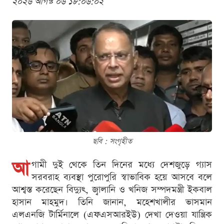
২০২৬ আগস্ট ০৬ ১৮:০৬:০২
ছবি : সংগৃহীত
আ
গামী দুই থেকে তিন দিনের মধ্যে দেশজুড়ে গ্যাস
সরবরাহ ব্যবস্থা পুরোপুরি স্বাভাবিক হয়ে আসবে বলে
আশ্বস্ত করেছেন বিদ্যুৎ, জ্বালানি ও খনিজ সম্পদমন্ত্রী ইকবাল
হাসান মাহমুদ। তিনি জানান, মহেশখালীর ভাসমান
এলএনজি টার্মিনালে (এফএসআরইউ) দেখা দেওয়া যান্ত্রিক