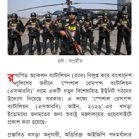
ছবি : সংগৃহীত
র‌্
যাপিড অ্যাকশন ব্যাটালিয়ন (র‌্যাব) বিলুপ্ত করে বাংলাদেশ
পুলিশের অধীনে ‘স্পেশাল রেসপন্স ব্যাটালিয়ন
(এসআরবি)’ নামে একটি নতুন বিশেষায়িত ইউনিট গঠনের
উদ্যোগ নিয়েছে সরকার। এ লক্ষ্যে ‘স্পেশাল রেসপন্স
ব্যাটালিয়ন (এসআরবি) আইন, ২০২৬’-এর খসড়া
ইতোমধ্যে জনমতের জন্য স্বরাষ্ট্র মন্ত্রণালয়ের ওয়েবসাইটে
প্রকাশ করা হয়েছে।
প্রস্তাবিত খসড়া অনুযায়ী, অতিরিক্ত আইজিপি পদমর্যাদার