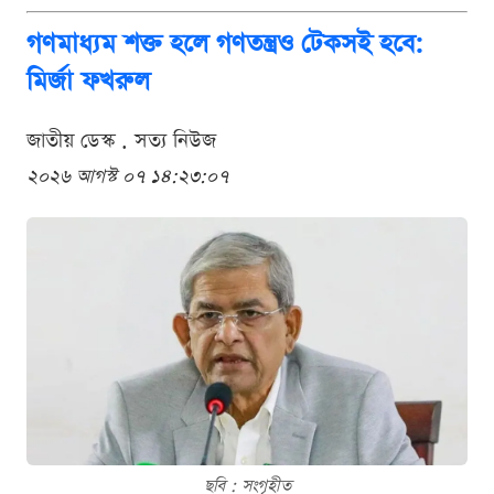
গণমাধ্যম শক্ত হলে গণতন্ত্রও টেকসই হবে:
মির্জা ফখরুল
জাতীয় ডেস্ক . সত্য নিউজ
২০২৬ আগস্ট ০৭ ১৪:২৩:০৭
ছবি : সংগৃহীত