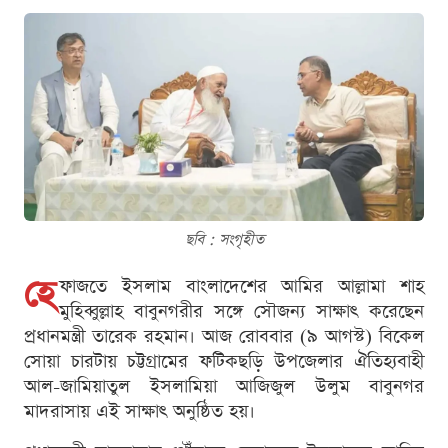
ছবি : সংগৃহীত
হে
ফাজতে ইসলাম বাংলাদেশের আমির আল্লামা শাহ
মুহিব্বুল্লাহ বাবুনগরীর সঙ্গে সৌজন্য সাক্ষাৎ করেছেন
প্রধানমন্ত্রী তারেক রহমান। আজ রোববার (৯ আগস্ট) বিকেল
সোয়া চারটায় চট্টগ্রামের ফটিকছড়ি উপজেলার ঐতিহ্যবাহী
আল-জামিয়াতুল ইসলামিয়া আজিজুল উলুম বাবুনগর
মাদরাসায় এই সাক্ষাৎ অনুষ্ঠিত হয়।