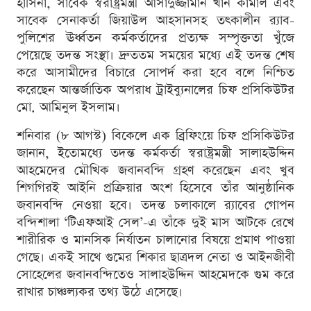
হাসিনা, সাবেক স্বরাষ্ট্রমন্ত্রী আসাদুজ্জামান খান কামাল এবং
সাবেক সেনাকর্তা জিয়াউল আহসানসহ তৎকালীন র‍্যাব-
পুলিশের ঊর্ধ্বতন কর্মকর্তাদের প্রত্যক্ষ সম্পৃক্ততা খুঁজে
পেয়েছে তদন্ত সংস্থা। দ্রুততম সময়ের মধ্যে এই তদন্ত শেষ
করে আসামীদের বিচারে সোপর্দ করা হবে বলে নিশ্চিত
করেছেন আন্তর্জাতিক অপরাধ ট্রাইব্যুনালের চিফ প্রসিকিউটর
মো. আমিনুল ইসলাম।
শনিবার (৮ আগস্ট) বিকেলে এক ব্রিফিংয়ে চিফ প্রসিকিউটর
জানান, ইতোমধ্যে তদন্ত কর্মকর্তা স্বরাষ্ট্রমন্ত্রী সালাহউদ্দিন
আহমেদের মৌখিক জবানবন্দি গ্রহণ করেছেন এবং খুব
শিগগিরই আইনি প্রক্রিয়ার অংশ হিসেবে তাঁর আনুষ্ঠানিক
জবানবন্দি নেওয়া হবে। তদন্ত চলাকালে র‍্যাবের গোপন
বন্দিশালা ‘টিএফআই সেল’-এ তাঁকে দুই মাস আটকে রেখে
শারীরিক ও মানসিক নির্যাতন চালানোর বিষয়ে প্রমাণ পাওয়া
গেছে। একই সাথে গুমের শিকার ছাত্রদল নেতা ও আইনজীবী
সোহেলের জবানবন্দিতেও সালাহউদ্দিন আহমেদকে গুম করে
রাখার চাঞ্চল্যকর তথ্য উঠে এসেছে।