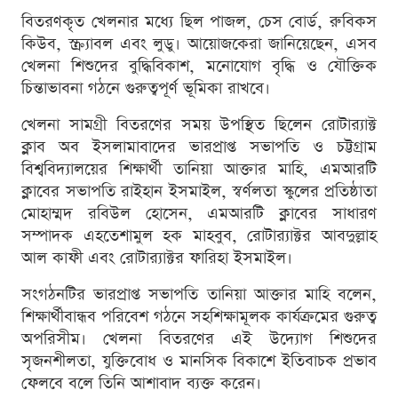
বিতরণকৃত খেলনার মধ্যে ছিল পাজল, চেস বোর্ড, রুবিকস
কিউব, স্ক্র্যাবল এবং লুডু। আয়োজকেরা জানিয়েছেন, এসব
খেলনা শিশুদের বুদ্ধিবিকাশ, মনোযোগ বৃদ্ধি ও যৌক্তিক
চিন্তাভাবনা গঠনে গুরুত্বপূর্ণ ভূমিকা রাখবে।
খেলনা সামগ্রী বিতরণের সময় উপস্থিত ছিলেন রোটার‍্যাক্ট
ক্লাব অব ইসলামাবাদের ভারপ্রাপ্ত সভাপতি ও চট্টগ্রাম
বিশ্ববিদ্যালয়ের শিক্ষার্থী তানিয়া আক্তার মাহি, এমআরটি
ক্লাবের সভাপতি রাইহান ইসমাইল, স্বর্ণলতা স্কুলের প্রতিষ্ঠাতা
মোহাম্মদ রবিউল হোসেন, এমআরটি ক্লাবের সাধারণ
সম্পাদক এহতেশামুল হক মাহবুব, রোটার‍্যাক্টর আবদুল্লাহ
আল কাফী এবং রোটার‍্যাক্টর ফারিহা ইসমাইল।
সংগঠনটির ভারপ্রাপ্ত সভাপতি তানিয়া আক্তার মাহি বলেন,
শিক্ষার্থীবান্ধব পরিবেশ গঠনে সহশিক্ষামূলক কার্যক্রমের গুরুত্ব
অপরিসীম। খেলনা বিতরণের এই উদ্যোগ শিশুদের
সৃজনশীলতা, যুক্তিবোধ ও মানসিক বিকাশে ইতিবাচক প্রভাব
ফেলবে বলে তিনি আশাবাদ ব্যক্ত করেন।