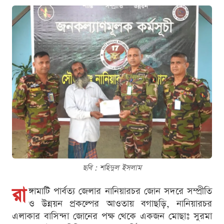
ছবি : শ‌হিদুল ইসলাম
রা
ঙ্গামাটি পার্বত্য জেলার নানিয়ারচর জোন সদরে সম্প্রীতি
ও উন্নয়ন প্রকল্পের আওতায় বগাছড়ি, নানিয়ারচর
এলাকার বাসিন্দা জোনের পক্ষ থেকে একজন মোছাঃ সুরমা