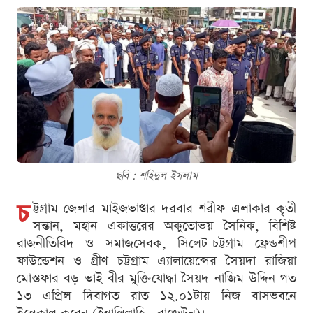
ছবি : শ‌হিদুল ইসলাম
চ
ট্টগ্রাম জেলার মাইজভাণ্ডার দরবার শরীফ এলাকার কৃতী
সন্তান, মহান একাত্তরের অকুতোভয় সৈনিক, বিশিষ্ট
রাজনীতিবিদ ও সমাজসেবক, সিলেট-চট্টগ্রাম ফ্রেন্ডশীপ
ফাউন্ডেশন ও গ্রীণ চট্টগ্রাম এ্যালায়েন্সের সৈয়দা রাজিয়া
মোস্তফার বড় ভাই বীর মুক্তিযোদ্ধা সৈয়দ নাজিম উদ্দিন গত
১৩ এপ্রিল দিবাগত রাত ১২.০১টায় নিজ বাসভবনে