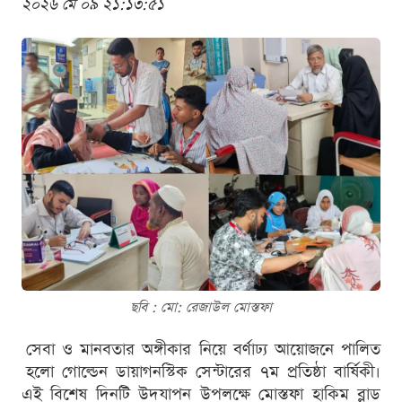
২০২৬ মে ০৯ ২১:১৩:৫১
ছবি : মো: রেজাউল মোস্তফা
সেবা ও মানবতার অঙ্গীকার নিয়ে বর্ণাঢ্য আয়োজনে পালিত
হলো গোল্ডেন ডায়াগনস্টিক সেন্টারের ৭ম প্রতিষ্ঠা বার্ষিকী।
এই বিশেষ দিনটি উদযাপন উপলক্ষে মোস্তফা হাকিম ব্লাড