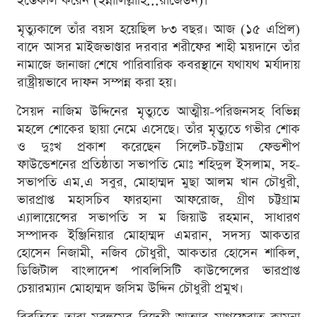
ইন্তেকাল করেন (ইন্নালিল্লাহি...রাজেউন)।
মৃত্যুকালে তাঁর বয়স হয়েছিল ৮৩ বছর। আজ (১৫ এপ্রিল)
বাদে আসর মাইজভাণ্ডার দরবার শরীফের শাহী ময়দানে তাঁর
নামাজে জানাজা শেষে পারিবারিক কবরস্থানে যথাযথ মর্যাদায়
রাষ্ট্রীয়ভাবে দাফন সম্পন্ন করা হয়।
সৈয়দ নাজিম উদ্দিনের মৃত্যুতে আত্মীয়-পরিজনসহ বিভিন্ন
মহলে শোকের ছায়া নেমে এসেছে। তাঁর মৃত্যুতে গভীর শোক
ও দুঃখ প্রকাশ করেছেন সিলেট-চট্টগ্রাম ফেন্ডশীপ
ফাউন্ডেশনের প্রতিষ্ঠাতা সভাপতি মোঃ শহিদুল ইসলাম, সহ-
সভাপতি এম.এ সবুর, মোহাম্মদ মুছা আলম খান চৌধুরী,
ভারপ্রাপ্ত মহাসচিব ফারহানা আফরোজ, গ্রীণ চট্টগ্রাম
এ্যালায়েন্সের সভাপতি স ম জিয়াউ রহমান, সাধারণ
সম্পাদক ইঞ্জিনিয়ার মোহাম্মদ এমরান, সদস্য আকতার
হোসেন নিজামী, নজিব চৌধুরী, আকতার হোসেন শাকিল,
ডিজিটাল বাংলাদেশ পাবলিসিটি কাউন্সেলের ভারপ্রাপ্ত
চেয়ারম্যান মোহাম্মদ জসিম উদ্দিন চৌধুরী প্রমুখ।