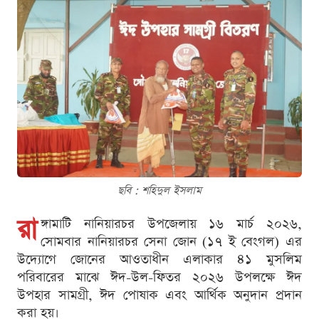
ছবি : শ‌হিদুল ইসলাম
রা
ঙ্গামাটি নানিয়ারচর উপ‌জেলায় ১৬ মার্চ ২০২৬,
সোমবার নানিয়ারচর সেনা জোন (১৭ ই বেংগল) এর
উদ্যোগে জোনের আওতাধীন এলাকার ৪১ মুসলিম
পরিবারের মাঝে ঈদ-উল-ফিতর ২০২৬ উপলক্ষে ঈদ
উপহার সামগ্রী, ঈদ পোষাক এবং আর্থিক অনুদান প্রদান
করা হয়।