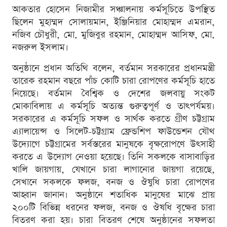
আকতার হোসেন নিজামীর সঞ্চালনায় কর্মসূচিতে উপস্থিত
ছিলেন মুহাম্মদ সোলায়মান, ইঞ্জিনিয়ার মোহাম্মদ এমরান,
নজিব চৌধুরী, মো. মুজিবুর রহমান, মোহাম্মদ আসিফ, মো.
নজরুল ইসলাম।
অনুষ্ঠানে প্রধান অতিথি বলেন, বর্তমান সরকারের প্রধানমন্ত্রী
তারেক রহমান বছরে পাঁচ কোটি চারা রোপণের কর্মসূচি হাতে
নিয়েছে। বর্তমান বৈশ্বিক ও দেশের জলবায়ু সংকট
মোকাবিলায় এ কর্মসূচি অত্যন্ত গুরুত্বপূর্ণ ও তাৎপর্যময়।
সরকারের এ কর্মসূচি সফল ও সার্থক করতে গ্রীণ চট্টগ্রাম
এ্যালায়েন্স ও সিলেট-চট্টগ্রাম ফ্রেন্ডশিপ ফাউন্ডেশন যৌথ
উদ্যোগে চট্টগ্রামের সর্বস্তরের মানুষকে বৃক্ষরোপণে উৎসাহী
করতে এ উদ্যোগ নেওয়া হয়েছে। তিনি সকলকে বাসাবাড়ির
খালি জায়গায়, যেখানে চারা লাগানোর জায়গা রয়েছে,
সেখানে সকলকে ফলজ, বনজ ও ঔষুধি চারা রোপণের
আহ্বান জানান। অনুষ্ঠানে শতাধিক মানুষের মাঝে প্রায়
২০০টি বিভিন্ন ধরনের ফলজ, বনজ ও ঔষধি বৃক্ষের চারা
বিতরণ করা হয়। চারা বিতরণ শেষে অনুষ্ঠানের সফলতা