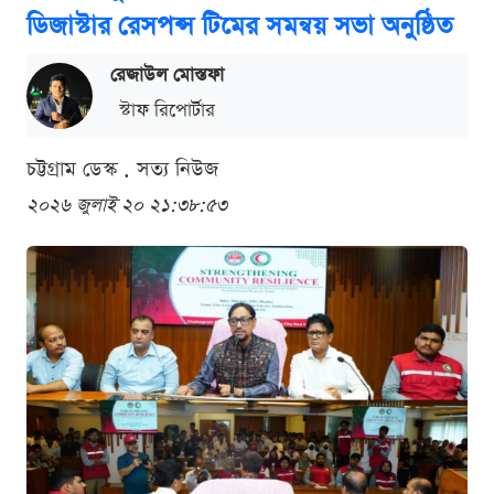
ডিজাস্টার রেসপন্স টিমের সমন্বয় সভা অনুষ্ঠিত
রেজাউল মোস্তফা
স্টাফ রিপোর্টার
চট্টগ্রাম ডেস্ক . সত্য নিউজ
২০২৬ জুলাই ২০ ২১:৩৮:৫৩