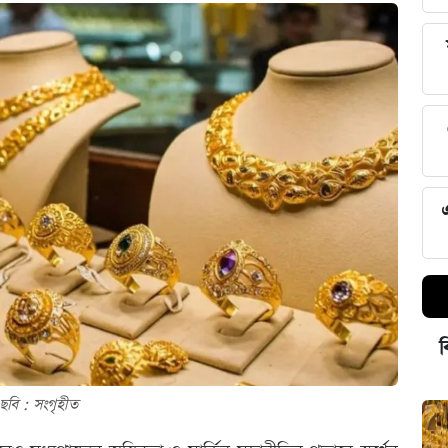
ব
ছবি : সংগৃহীত