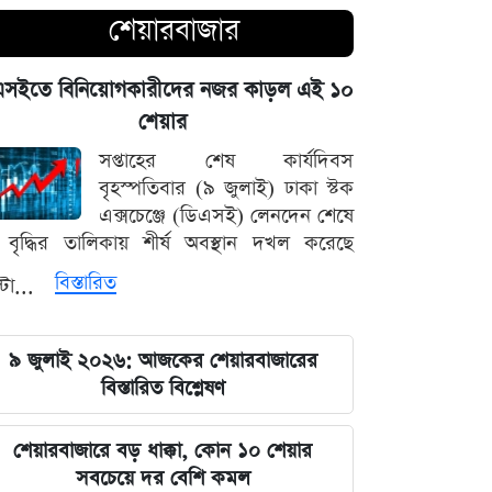
চোখ এড়িয়ে যায় দিল্লির: রুহুল কবির
শেয়ারবাজার
রিজভী
এসইতে বিনিয়োগকারীদের নজর কাড়ল এই ১০
বাংলাদেশ আর কোনো দেশের 'ক্লায়েন্ট স্টেট'
শেয়ার
থাকবে না: পররাষ্ট্রমন্ত্রী ড. খলিলুর রহমান
সপ্তাহের শেষ কার্যদিবস
এক ক্লিকেই ফোন-ল্যাপটপের নিয়ন্ত্রণ নিচ্ছে
বৃহস্পতিবার (৯ জুলাই) ঢাকা স্টক
হ্যাকাররা, পপ-আপ আপডেট নিয়ে কড়া
এক্সচেঞ্জে (ডিএসই) লেনদেন শেষে
হুঁশিয়ারি
বৃদ্ধির তালিকায় শীর্ষ অবস্থান দখল করেছে
বিস্তারিত
্টা...
চাঁদের পৃষ্ঠে ফ্যালকন-৯ রকেটের
অনাকাঙ্ক্ষিত আঘাত
৯ জুলাই ২০২৬: আজকের শেয়ারবাজারের
আবু সাঈদের ছবি ছাড়া কোনো ডকুমেন্টারি
বিস্তারিত বিশ্লেষণ
হতে পারে না: ভারপ্রাপ্ত রাষ্ট্রপতি হাফিজ
উদ্দিন
শেয়ারবাজারে বড় ধাক্কা, কোন ১০ শেয়ার
সবচেয়ে দর বেশি কমল