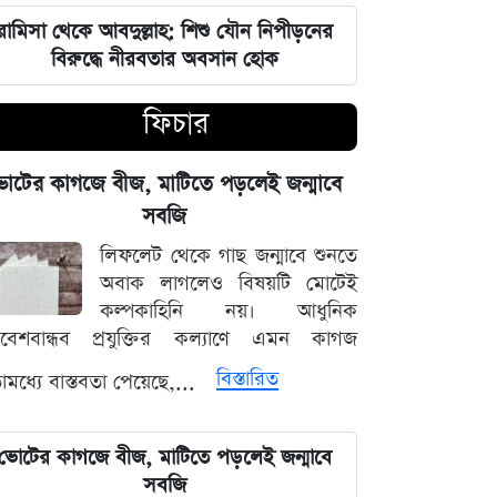
চার বিভাগে দুর্যোগপূর্ণ আবহাওয়ার আশঙ্কায়
আবহাওয়া দপ্তরের বিশেষ সতর্কতা
রামিসা থেকে আবদুল্লাহ: শিশু যৌন নিপীড়নের
বিরুদ্ধে নীরবতার অবসান হোক
হাসিনাকে মাইক দেওয়ায় ভারতকে
ফিচার
কাঠগড়ায় তুললেন সালাহউদ্দিন
বিশ্ববাজারের পথ ধরে দেশীয় বাজারেও
োটের কাগজে বীজ, মাটিতে পড়লেই জন্মাবে
স্বর্ণের অস্বাভাবিক মূল্যবৃদ্ধি
সবজি
লিফলেট থেকে গাছ জন্মাবে শুনতে
গ্যাস ও বিদ্যুৎ সংকট মোকাবিলায় নতুন
অবাক লাগলেও বিষয়টি মোটেই
আশার খবর দিলেন জ্বালানিমন্ত্রী
কল্পকাহিনি নয়। আধুনিক
িবেশবান্ধব প্রযুক্তির কল্যাণে এমন কাগজ
নদীদূষণ দূর করতে না পারলে ভবিষ্যৎ
বিস্তারিত
মধ্যে বাস্তবতা পেয়েছে,...
প্রজন্মের কাছে জবাব দিতে হবে: প্রধানমন্ত্রী
তারেক রহমান
ভোটের কাগজে বীজ, মাটিতে পড়লেই জন্মাবে
ফ্যাসিবাদবিরোধী সব শক্তির জাতীয় ঐক্য
সবজি