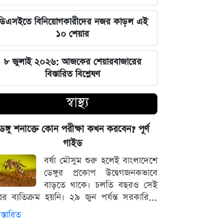
জুলাই স্মৃতি জাদুঘর উদ্বোধন করলেন
প্রধানমন্ত্রী তারেক রহমান
ডিএসইতে বিনিয়োগকারীদের নজর কাড়ল এই
১০ শেয়ার
মার্কিন ক্ষেপণাস্ত্র মজুত নিয়ে নতুন তথ্য, কী
বলছে সিএনএন
৮ জুলাই ২০২৬: আজকের শেয়ারবাজারের
বিস্তারিত বিশ্লেষণ
সালমানের অবয়ব পরিবর্তনের আসল কারণ
ও ষাটোর্ধ্বদের ওজন কমানোর সঠিক নিয়ম
স্বাস্থ্য
৫ আগস্ট বিজয়ের দিন, ভিন্নমত যেন
েঙ্গু শনাক্তে কোন পরীক্ষা কখন করবেন? পূর্ণ
শত্রুতায় রূপ না নেয়: প্রধানমন্ত্রী তারেক
গাইড
রহমান
বর্ষা মৌসুম শুরু হলেই বাংলাদেশে
ডেঙ্গুর প্রকোপ উদ্বেগজনকভাবে
নিজস্ব অর্থায়নে খালের ওপর বাঁশের সাঁকো
বাড়তে থাকে। চলতি বছরও সেই
বানিয়ে দিলেন ইউপি চেয়ারম্যান পদপ্রার্থী
্রের ব্যতিক্রম হয়নি। ২৯ জুন পর্যন্ত সরকারি...
শেখ আলমগীর
স্তারিত