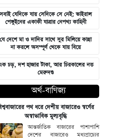
বজায় রাখা এখন সময়ের দাবি: মাহদী
আমিন
সবাই যেদিকে যায় সেদিকে সে নেই: ভাইরাল
পেঙ্গুইনের একাকী যাত্রার নেপথ্য কাহিনী
ইতিহাসের মালিকানা কারও একার নয়, ৫
আগস্টের বিজয় সাধারণ মানুষের: সাইদুর
যে দেশে মা ও দাদির সাথে সুর মিলিয়ে কান্না
রহমান লিটল
না করলে অসম্পূর্ণ থেকে যায় বিয়ে
দেবিদ্বার ম্যানেজিং কমিটির সভাপতি
এক চড়, দশ হাজার টাকা, আর চিরকালের নত
নির্বাচিত মিজানুর রহমান মাস্টার
মেরুদণ্ড
জুলাইয়ের চেতনাকে হৃদয়ে ধারণ করতে
অর্থ-বাণিজ্য
হবে, যেন তা হারিয়ে না যায়: ভারপ্রাপ্ত
রাষ্ট্রপতি
িশ্ববাজারের পথ ধরে দেশীয় বাজারেও স্বর্ণের
ভারত সরকারের আলটিমেটামের মুখে
অস্বাভাবিক মূল্যবৃদ্ধি
নতিস্বীকার, ভুল স্বীকার করল মেটা
আন্তর্জাতিক বাজারের পাশাপাশি
দেশের বাজারেও মধ্যপ্রাচ্যের