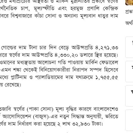
মধ্যপ্রাচ্যের অস্থিরতা ও মার্কিন মুদ্রানীতির প্রভাবে স্বর্ণের
থনৈতিক চাপ, মূল্যস্ফীতি এবং হরমুজ প্রণালি কেন্দ্রিক
প্র
 বিশ্ববাজারে কাঁচা সোনা ও অন্যান্য মূল্যবান ধাতুর দাম
অর্
স্পট গোল্ডের দাম টানা চার দিন বেড়ে আউন্সপ্রতি ৪,২৭১.৩৩
াজারে স্বর্ণের দাম আউন্সপ্রতি ৪,৩৩০.২০ ডলারে স্থির হয়েছে।
ওমানের মধ্যস্থতায় আলোচনা গতি পাওয়ায় মার্কিন ফেডারেল
ে—এমন শঙ্কা থেকেই বিনিয়োগকারীরা নিরাপদ সম্পদ হিসেবে
 মধ্যে প্লাটিনাম ও প্যালাডিয়ামের দাম যথাক্রমে ১,৭৫৫.৫৫
ায় রেখেছে।
স
েজাবি স্বর্ণের (পাকা সোনা) মূল্য বৃদ্ধির কারণে বাংলাদেশেও
্স অ্যাসোসিয়েশন (বাজুস)-এর নতুন সিদ্ধান্ত অনুযায়ী, ভরিতে
্ণের দাম নির্ধারণ করা হয়েছে ২ লাখ ৩২,৯৩০ টাকা।