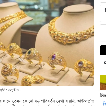
ড
ছবি : সংগৃহীত
চিত
র্ণের দামে তেমন কোনো বড় পরিবর্তন দেখা যায়নি; আউন্সপ্রতি
বি