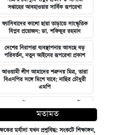
সপ্তাহের আবহাওয়ার সার্বিক রূপরেখা
ফ্যাসিবাদের কালো ছায়া তাড়াতে সাংস্কৃতিক
বিপ্লব প্রয়োজন: ডা. শফিকুর রহমান
দেশের নিরাপত্তা ব্যবস্থাপনায় আসছে বড়
পরিবর্তন, নতুন আইনের রূপরেখা প্রকাশ
আওয়ামী লীগ আমাদের শত্রু নয় মিত্র, তারা
বিএনপির সঙ্গে মিশে যাবে: নাছির চৌধুরী
এমপি
ঘরে বসেই যেভাবে জানবেন এসএসসির
ফলাফল, ১০ আগস্ট প্রকাশের ঘোষণা
মতামত
মার্কিন ইমিগ্রেশন সার্ভিস বিভাগে বড়
ক্ষকের মর্যাদা যখন প্রশ্নবিদ্ধ: সংকটে শিক্ষাঙ্গন,