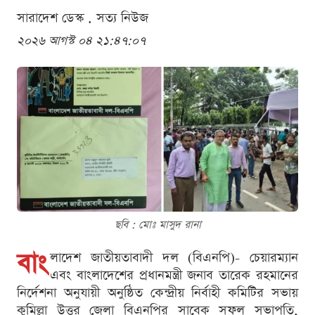
সারাদেশ ডেস্ক . সত্য নিউজ
২০২৬ আগস্ট ০৪ ২১:৪৭:০৭
ছবি : মোঃ মাসুদ রানা
বাং
লাদেশ জাতীয়তাবাদী দল (বিএনপি)- চেয়ারম্যান
এবং বাংলাদেশের প্রধানমন্ত্রী জনাব তারেক রহমানের
নির্দেশনা অনুযায়ী অনুষ্ঠিত কেন্দ্রীয় নির্বাহী কমিটির সভায়
কুমিল্লা উত্তর জেলা বিএনপির সাবেক সফল সভাপতি,