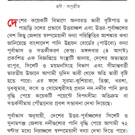
ছবি : সংগৃহীত
দে
শের কয়েকটি বিভাগে অনবরত ভারী বৃষ্টিপাত ও
পাহাড়ি ঢলের প্রভাবে উত্তরাঞ্চল এবং উত্তর-পূর্বাঞ্চলের
বেশ কিছু জেলায় স্বল্পমেয়াদী বন্যা পরিস্থিতির আশঙ্কার কথা
জানিয়েছে বাংলাদেশ পানি উন্নয়ন বোর্ডের (পাউবো) বন্যা
পূর্বাভাস ও সতর্কীকরণ কেন্দ্র। মঙ্গলবার (৪ আগস্ট)
প্রকাশিত এক বিজ্ঞপ্তিতে সংস্থাটি জানায়, দেশের অভ্যন্তরে
রংপুর, সিলেট ও ময়মনসিংহ বিভাগ এবং সীমান্তবর্তী
ভারতীয় উজানে আগামী দুদিন ভারী থেকে অতি ভারী বৃষ্টি
হতে পারে। এর ফলে সুরমা-কুশিয়ারা, তিস্তা, ধরলা,
দুধকুমার, কংস ও সোমেশ্বরীসহ প্রধান নদ-নদীর পানি দ্রুত
বৃদ্ধি পেয়ে কয়েকটি পয়েন্টে বিপৎসীমা অতিক্রম বা
সতর্কসীমায় পৌঁছানোর প্রবল সম্ভাবনা দেখা দিয়েছে।
পূর্বাভাস অনুযায়ী, দেশের উত্তর-পূর্বাঞ্চলের সিলেট ও
সুনামগঞ্জ জেলায় নদীগুলোর পানি বৃদ্ধি পেয়ে আগামী ৭২
ঘণ্টার মধ্যে নিম্নাঞ্চলে স্বল্পমেয়াদী বন্যা দেখা দিতে পারে।