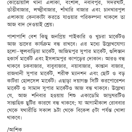
কোতোয়ালি থানা এলাকা, বংশাল, নবাবপুর, সদরঘাট,
তাঁতীবাজার, লক্ষ্মীবাজার, শাঁখারি বাজার এবং চানখারপুল
এলাকায় কেনাকাটা করতে যাওয়ার পরিকল্পনা থাকলে তা
আজ বাদ দেওয়াই শ্রেয়।
পাশাপাশি বেশ কিছু জনপ্রিয় পাইকারি ও খুচরা মার্কেটও
আজ তাদের কার্যক্রম বন্ধ রাখবে। এর মধ্যে উল্লেখযোগ্য
হলো—ফুলবাড়িয়া মার্কেট, আজিমপুর সুপার মার্কেট, গুলিস্তান
হকার্স মার্কেট এবং ইসলামপুর কাপড়ের দোকান। আরও বন্ধ
থাকবে চকবাজার, বাবুবাজার, নয়াবাজার, কাপ্তান বাজার,
রাজধানী সুপার মার্কেট, শরীফ ম্যানশন এবং ছোট ও বড়
কাটরা হোলসেল মার্কেট। এছাড়া দয়াগঞ্জ সিটি করপোরেশন
মার্কেট ও সামাদ সুপার মার্কেটও আজ বন্ধ থাকবে। উল্লেখ্য
যে, আজ শনিবার হওয়ায় শিশু একাডেমি জাদুঘরটিও
সাপ্তাহিক ছুটির কারণে বন্ধ থাকবে; যা আগামীকাল রোববার
থেকে যথারীতি সকাল ৯টা থেকে বিকেল ৫টা পর্যন্ত খোলা
থাকবে।
/আশিক