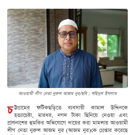
আওয়ামী লীগ নেতা নুরুল আজম নুর/ছবি : শ‌হিদুল ইসলাম
চ
ট্টগ্রামের ফটিকছড়িতে ব্যবসায়ী কামাল উদ্দিনকে
হত্যাচেষ্টা, মারধর, নগদ টাকা ছিনিয়ে নেওয়া এবং
প্রাণনাশের হুমকির অভিযোগে দায়ের করা মামলায় আওয়ামী
লীগ নেতা নুরুল আজম নুর (আজম নুর)কে গ্রেপ্তার করেছে