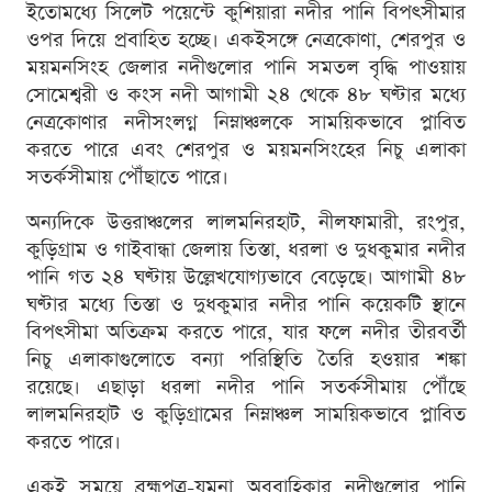
ইতোমধ্যে সিলেট পয়েন্টে কুশিয়ারা নদীর পানি বিপৎসীমার
ওপর দিয়ে প্রবাহিত হচ্ছে। একইসঙ্গে নেত্রকোণা, শেরপুর ও
ময়মনসিংহ জেলার নদীগুলোর পানি সমতল বৃদ্ধি পাওয়ায়
সোমেশ্বরী ও কংস নদী আগামী ২৪ থেকে ৪৮ ঘণ্টার মধ্যে
নেত্রকোণার নদীসংলগ্ন নিম্নাঞ্চলকে সাময়িকভাবে প্লাবিত
করতে পারে এবং শেরপুর ও ময়মনসিংহের নিচু এলাকা
সতর্কসীমায় পৌঁছাতে পারে।
অন্যদিকে উত্তরাঞ্চলের লালমনিরহাট, নীলফামারী, রংপুর,
কুড়িগ্রাম ও গাইবান্ধা জেলায় তিস্তা, ধরলা ও দুধকুমার নদীর
পানি গত ২৪ ঘণ্টায় উল্লেখযোগ্যভাবে বেড়েছে। আগামী ৪৮
ঘণ্টার মধ্যে তিস্তা ও দুধকুমার নদীর পানি কয়েকটি স্থানে
বিপৎসীমা অতিক্রম করতে পারে, যার ফলে নদীর তীরবর্তী
নিচু এলাকাগুলোতে বন্যা পরিস্থিতি তৈরি হওয়ার শঙ্কা
রয়েছে। এছাড়া ধরলা নদীর পানি সতর্কসীমায় পৌঁছে
লালমনিরহাট ও কুড়িগ্রামের নিম্নাঞ্চল সাময়িকভাবে প্লাবিত
করতে পারে।
একই সময়ে ব্রহ্মপুত্র-যমুনা অববাহিকার নদীগুলোর পানি