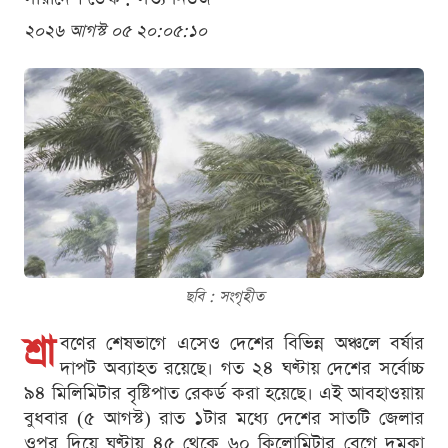
২০২৬ আগস্ট ০৫ ২০:০৫:১০
ছবি : সংগৃহীত
শ্রা
বণের শেষভাগে এসেও দেশের বিভিন্ন অঞ্চলে বর্ষার
দাপট অব্যাহত রয়েছে। গত ২৪ ঘণ্টায় দেশের সর্বোচ্চ
৯৪ মিলিমিটার বৃষ্টিপাত রেকর্ড করা হয়েছে। এই আবহাওয়ায়
বুধবার (৫ আগস্ট) রাত ১টার মধ্যে দেশের সাতটি জেলার
ওপর দিয়ে ঘণ্টায় ৪৫ থেকে ৬০ কিলোমিটার বেগে দমকা