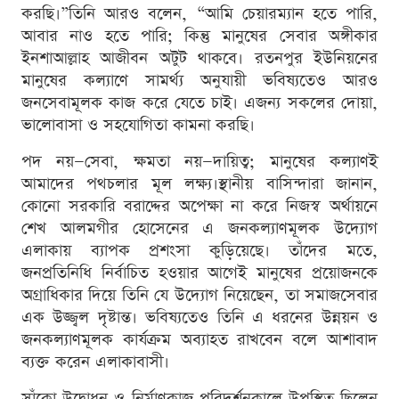
করছি।”তিনি আরও বলেন, “আমি চেয়ারম্যান হতে পারি,
আবার নাও হতে পারি; কিন্তু মানুষের সেবার অঙ্গীকার
ইনশাআল্লাহ আজীবন অটুট থাকবে। রতনপুর ইউনিয়নের
মানুষের কল্যাণে সামর্থ্য অনুযায়ী ভবিষ্যতেও আরও
জনসেবামূলক কাজ করে যেতে চাই। এজন্য সকলের দোয়া,
ভালোবাসা ও সহযোগিতা কামনা করছি।
পদ নয়—সেবা, ক্ষমতা নয়—দায়িত্ব; মানুষের কল্যাণই
আমাদের পথচলার মূল লক্ষ্য।স্থানীয় বাসিন্দারা জানান,
কোনো সরকারি বরাদ্দের অপেক্ষা না করে নিজস্ব অর্থায়নে
শেখ আলমগীর হোসেনের এ জনকল্যাণমূলক উদ্যোগ
এলাকায় ব্যাপক প্রশংসা কুড়িয়েছে। তাঁদের মতে,
জনপ্রতিনিধি নির্বাচিত হওয়ার আগেই মানুষের প্রয়োজনকে
অগ্রাধিকার দিয়ে তিনি যে উদ্যোগ নিয়েছেন, তা সমাজসেবার
এক উজ্জ্বল দৃষ্টান্ত। ভবিষ্যতেও তিনি এ ধরনের উন্নয়ন ও
জনকল্যাণমূলক কার্যক্রম অব্যাহত রাখবেন বলে আশাবাদ
ব্যক্ত করেন এলাকাবাসী।
সাঁকো উদ্বোধন ও নির্মাণকাজ পরিদর্শনকালে উপস্থিত ছিলেন