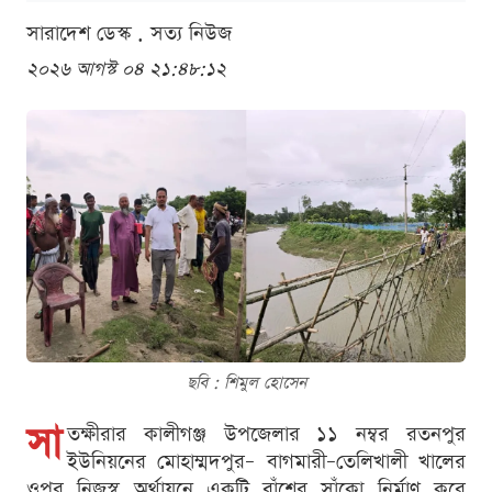
সারাদেশ ডেস্ক . সত্য নিউজ
২০২৬ আগস্ট ০৪ ২১:৪৮:১২
ছবি : শিমুল হোসেন
সা
তক্ষীরার কালীগঞ্জ উপজেলার ১১ নম্বর রতনপুর
ইউনিয়নের মোহাম্মদপুর– বাগমারী–তেলিখালী খালের
ওপর নিজস্ব অর্থায়নে একটি বাঁশের সাঁকো নির্মাণ করে