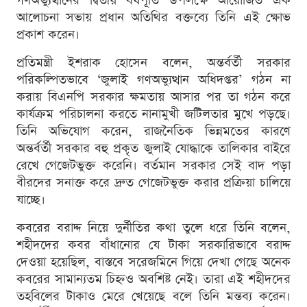
গণঅভ্যুত্থানের দ্বিতীয় বর্ষপূর্তি উপলক্ষে আয়োজিত এক
আলোচনা সভায় প্রধান অতিথির বক্তব্যে তিনি এই ক্ষোভ
প্রকাশ করেন।
প্রতিমন্ত্রী ইশরাক হোসেন বলেন, অন্তর্বর্তী সরকার
পরিকল্পিতভাবে ‘জুলাই গণঅভ্যুত্থান অধিদপ্তর’ গঠন না
করায় বিএনপি সরকার ক্ষমতায় আসার পর তা গঠন করে
কার্যক্রম পরিচালনা করতে নানামুখী জটিলতার মুখে পড়ছে।
তিনি অভিযোগ করেন, রাজনৈতিক ভিন্নমতের কারণে
অন্তর্বর্তী সরকার বহু প্রকৃত জুলাই যোদ্ধাকে তালিকার বাইরে
রেখে গেজেটভুক্ত করেনি। বর্তমান সরকার সেই বাদ পড়া
বীরদের সনাক্ত করে দ্রুত গেজেটভুক্ত করার প্রক্রিয়া চালিয়ে
যাচ্ছে।
কবরের বরাদ্দ নিয়ে দুর্নীতির কথা তুলে ধরে তিনি বলেন,
শহীদদের কবর বাঁধানোর যে টাকা সরকারিভাবে বরাদ্দ
দেওয়া হয়েছিল, বাস্তবে সরেজমিনে গিয়ে দেখা গেছে অনেক
কবরের সামান্যতম চিহ্নও অবশিষ্ট নেই। তারা এই শহীদদের
তহবিলের টাকাও মেরে খেয়েছে বলে তিনি মন্তব্য করেন।