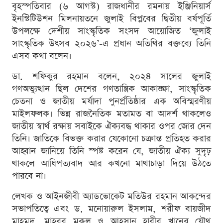
বৃহস্পতিবার (৬ আগস্ট) রাজধানীর রমনায় ইঞ্জিনিয়ার্স
ইনস্টিটিউশন মিলনায়তনে জুলাই বিপ্লবের দ্বিতীয় বর্ষপূর্তি
উপলক্ষে দেশীয় সাংস্কৃতিক সংসদ আয়োজিত ‘জুলাই
সাংস্কৃতিক উৎসব ২০২৬’-এ প্রধান অতিথির বক্তব্যে তিনি
এসব কথা বলেন।
ডা. শফিকুর রহমান বলেন, ২০২৪ সালের জুলাই
গণঅভ্যুত্থান ছিল দেশের গণতান্ত্রিক আকাঙ্ক্ষা, সাংস্কৃতিক
চেতনা ও জাতীয় মর্যাদা পুনর্প্রতিষ্ঠার এক অবিস্মরণীয়
মাইলফলক। ভিন্ন রাজনৈতিক মতামত বা আদর্শ থাকলেও
জাতীয় স্বার্থ রক্ষায় সবাইকে ঐক্যবদ্ধ থাকার ওপর জোর দেন
তিনি। জাতিকে বিভক্ত করার যেকোনো চক্রান্ত প্রতিহত করার
আহ্বান জানিয়ে তিনি স্পষ্ট করেন যে, জাতীয় ঐক্য সুদৃঢ়
থাকলে আধিপত্যবাদ আর কখনো মাথাচাড়া দিয়ে উঠতে
পারবে না।
লেখক ও আইনজীবী অ্যাডভোকেট মতিউর রহমান আকন্দের
সভাপতিত্বে এবং ড. মনোয়ারুল ইসলাম, শরীফ বায়জীদ
মাহমুদ, মাহবুব মুকুল ও আহসান হাবীব খানের যৌথ