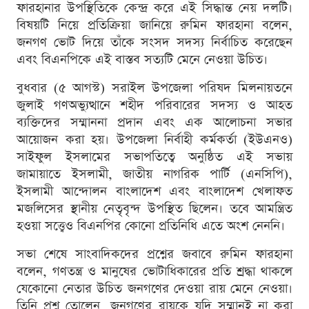
ফারহানার উপস্থিতিকে কেন্দ্র করে এই সিদ্ধান্ত নেয় দলটি।
বিষয়টি নিয়ে প্রতিক্রিয়া জানিয়ে রুমিন ফারহানা বলেন,
জনগণ ভোট দিয়ে তাঁকে সংসদ সদস্য নির্বাচিত করেছেন
এবং বিএনপিকে এই বাস্তব সত্যটি মেনে নেওয়া উচিত।
বুধবার (৫ আগস্ট) সরাইল উপজেলা পরিষদ মিলনায়তনে
জুলাই গণঅভ্যুত্থানে শহীদ পরিবারের সদস্য ও আহত
ব্যক্তিদের সম্মাননা প্রদান এবং এক আলোচনা সভার
আয়োজন করা হয়। উপজেলা নির্বাহী কর্মকর্তা (ইউএনও)
সাইফুল ইসলামের সভাপতিত্বে অনুষ্ঠিত এই সভায়
জামায়াতে ইসলামী, জাতীয় নাগরিক পার্টি (এনসিপি),
ইসলামী আন্দোলন বাংলাদেশ এবং বাংলাদেশ খেলাফত
মজলিসের স্থানীয় নেতৃবৃন্দ উপস্থিত ছিলেন। তবে আমন্ত্রিত
হওয়া সত্ত্বেও বিএনপির কোনো প্রতিনিধি এতে অংশ নেননি।
সভা শেষে সাংবাদিকদের প্রশ্নের জবাবে রুমিন ফারহানা
বলেন, গণতন্ত্র ও মানুষের ভোটাধিকারের প্রতি শ্রদ্ধা থাকলে
যেকোনো নেতার উচিত জনগণের দেওয়া রায় মেনে নেওয়া।
তিনি প্রশ্ন তোলেন, জনগণের রায়কে যদি সম্মানই না করা