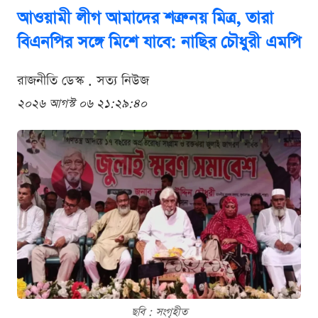
আওয়ামী লীগ আমাদের শত্রু নয় মিত্র, তারা
বিএনপির সঙ্গে মিশে যাবে: নাছির চৌধুরী এমপি
রাজনীতি ডেস্ক . সত্য নিউজ
২০২৬ আগস্ট ০৬ ২১:২৯:৪০
ছবি : সংগৃহীত