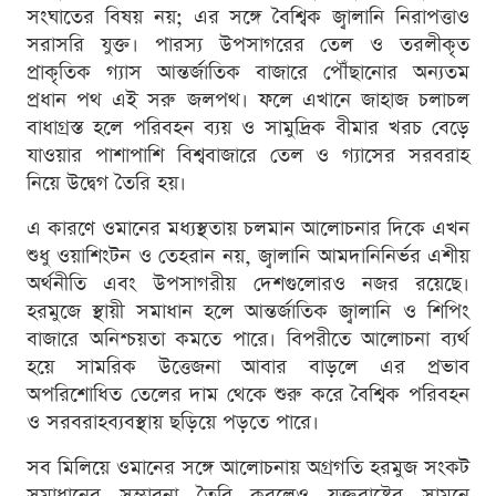
সংঘাতের বিষয় নয়; এর সঙ্গে বৈশ্বিক জ্বালানি নিরাপত্তাও
সরাসরি যুক্ত। পারস্য উপসাগরের তেল ও তরলীকৃত
প্রাকৃতিক গ্যাস আন্তর্জাতিক বাজারে পৌঁছানোর অন্যতম
প্রধান পথ এই সরু জলপথ। ফলে এখানে জাহাজ চলাচল
বাধাগ্রস্ত হলে পরিবহন ব্যয় ও সামুদ্রিক বীমার খরচ বেড়ে
যাওয়ার পাশাপাশি বিশ্ববাজারে তেল ও গ্যাসের সরবরাহ
নিয়ে উদ্বেগ তৈরি হয়।
এ কারণে ওমানের মধ্যস্থতায় চলমান আলোচনার দিকে এখন
শুধু ওয়াশিংটন ও তেহরান নয়, জ্বালানি আমদানিনির্ভর এশীয়
অর্থনীতি এবং উপসাগরীয় দেশগুলোরও নজর রয়েছে।
হরমুজে স্থায়ী সমাধান হলে আন্তর্জাতিক জ্বালানি ও শিপিং
বাজারে অনিশ্চয়তা কমতে পারে। বিপরীতে আলোচনা ব্যর্থ
হয়ে সামরিক উত্তেজনা আবার বাড়লে এর প্রভাব
অপরিশোধিত তেলের দাম থেকে শুরু করে বৈশ্বিক পরিবহন
ও সরবরাহব্যবস্থায় ছড়িয়ে পড়তে পারে।
সব মিলিয়ে ওমানের সঙ্গে আলোচনায় অগ্রগতি হরমুজ সংকট
সমাধানের সম্ভাবনা তৈরি করলেও যুক্তরাষ্ট্রের সামনে