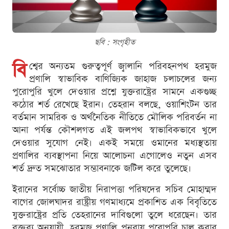
ছবি : সংগৃহীত
বি
শ্বের অন্যতম গুরুত্বপূর্ণ জ্বালানি পরিবহনপথ হরমুজ
প্রণালি স্বাভাবিক বাণিজ্যিক জাহাজ চলাচলের জন্য
পুরোপুরি খুলে দেওয়ার প্রশ্নে যুক্তরাষ্ট্রের সামনে একগুচ্ছ
কঠোর শর্ত রেখেছে ইরান। তেহরান বলছে, ওয়াশিংটন তার
বর্তমান সামরিক ও অর্থনৈতিক নীতিতে মৌলিক পরিবর্তন না
আনা পর্যন্ত কৌশলগত এই জলপথ স্বাভাবিকভাবে খুলে
দেওয়ার সুযোগ নেই। একই সময়ে ওমানের মধ্যস্থতায়
প্রণালির ব্যবস্থাপনা নিয়ে আলোচনা এগোলেও নতুন এসব
শর্ত দ্রুত সমঝোতার সম্ভাবনাকে জটিল করে তুলেছে।
ইরানের সর্বোচ্চ জাতীয় নিরাপত্তা পরিষদের সচিব মোহাম্মদ
বাগের জোলঘাদর রাষ্ট্রীয় গণমাধ্যমে প্রকাশিত এক বিবৃতিতে
যুক্তরাষ্ট্রের প্রতি তেহরানের দাবিগুলো তুলে ধরেছেন। তার
বক্তব্য অনুযায়ী, হরমুজ প্রণালি পুনরায় পুরোপুরি চালু করার