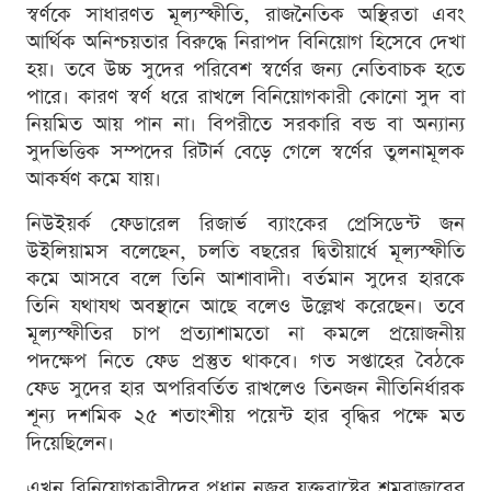
স্বর্ণকে সাধারণত মূল্যস্ফীতি, রাজনৈতিক অস্থিরতা এবং
আর্থিক অনিশ্চয়তার বিরুদ্ধে নিরাপদ বিনিয়োগ হিসেবে দেখা
হয়। তবে উচ্চ সুদের পরিবেশ স্বর্ণের জন্য নেতিবাচক হতে
পারে। কারণ স্বর্ণ ধরে রাখলে বিনিয়োগকারী কোনো সুদ বা
নিয়মিত আয় পান না। বিপরীতে সরকারি বন্ড বা অন্যান্য
সুদভিত্তিক সম্পদের রিটার্ন বেড়ে গেলে স্বর্ণের তুলনামূলক
আকর্ষণ কমে যায়।
নিউইয়র্ক ফেডারেল রিজার্ভ ব্যাংকের প্রেসিডেন্ট জন
উইলিয়ামস বলেছেন, চলতি বছরের দ্বিতীয়ার্ধে মূল্যস্ফীতি
কমে আসবে বলে তিনি আশাবাদী। বর্তমান সুদের হারকে
তিনি যথাযথ অবস্থানে আছে বলেও উল্লেখ করেছেন। তবে
মূল্যস্ফীতির চাপ প্রত্যাশামতো না কমলে প্রয়োজনীয়
পদক্ষেপ নিতে ফেড প্রস্তুত থাকবে। গত সপ্তাহের বৈঠকে
ফেড সুদের হার অপরিবর্তিত রাখলেও তিনজন নীতিনির্ধারক
শূন্য দশমিক ২৫ শতাংশীয় পয়েন্ট হার বৃদ্ধির পক্ষে মত
দিয়েছিলেন।
এখন বিনিয়োগকারীদের প্রধান নজর যুক্তরাষ্ট্রের শ্রমবাজারের