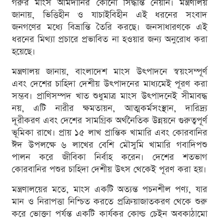
গরুর মাংস আমদানির কোনো সিদ্ধান্ত নেয়নি। মন্ত্রণালয়
জানায়, ভিত্তিহীন ও যাচাইবিহীন এই ধরনের সংবাদ
জনগণের মধ্যে বিভ্রান্তি তৈরি করছে। জনসাধারণকে এই
ধরনের মিথ্যা প্রচারে প্রভাবিত না হওয়ার জন্য অনুরোধ করা
হয়েছে।
মন্ত্রণালয় জানায়, বাংলাদেশ মাংস উৎপাদনে স্বয়ংসম্পূর্ণ
এবং দেশের চাহিদা দেশীয় উৎপাদনের মাধ্যমেই পূরণ করা
সম্ভব। প্রাণিসম্পদ খাত শুধুমাত্র মাংস উৎপাদনেই সীমাবদ্ধ
নয়, এটি নারীর ক্ষমতায়ন, আত্মকর্মসংস্থান, দারিদ্র্য
দূরীকরণ এবং দেশের সামগ্রিক অর্থনৈতিক উন্নয়নে গুরুত্বপূর্ণ
ভূমিকা রাখে। প্রায় ১৫ লাখ প্রান্তিক খামারি এবং কোরবানির
ঈদ উপলক্ষে ৬ লাখের বেশি মৌসুমি খামারি গবাদিপশু
পালন করে জীবিকা নির্বাহ করেন। দেশের শতভাগ
কোরবানির পশুর চাহিদা দেশীয় উৎস থেকেই পূরণ করা হয়।
মন্ত্রণালয়ের মতে, মাংস একটি অত্যন্ত পচনশীল পণ্য, যার
মান ও নিরাপত্তা নিশ্চিত করতে প্রক্রিয়াজাতকরণ থেকে শুরু
করে ভোক্তা পর্যন্ত একটি কার্যকর কোল্ড চেইন অবকাঠামো