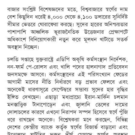
বাজার সংশ্লিষ্ট বিশেষজ্ঞদের মতে, বিশ্ববাজারে স্বর্ণের দাম
বেশ কিছুদিন ধরেই ৪,০০০ থেকে ৪,১০০ ডলারের সুনির্দিষ্ট
সীমার ভেতরে ঘোরাফেরা করছে। সুদের হারের অনিশ্চয়তার
পাশাপাশি আঞ্চলিক ভূরাজনৈতিক উত্তেজনার প্রেক্ষাপটে
অধিকাংশ বিনিয়োগকারী নতুন করে মূলধন খাটাতে সতর্ক
অবস্থান নিচ্ছেন।
চলতি সপ্তাহে যুক্তরাষ্ট্রে এডিপি অকৃষি কর্মসংস্থান নির্দেশক,
নন-ফার্ম পে-রোলস এবং খালি পদের হালনাগাদ প্রতিবেদন
জনসমক্ষে আসবে। কর্মসংস্থানের এই পরিসংখ্যান ফেডের
আগামী মাসের নীতি নির্ধারণে বড় প্রভাব ফেলবে এবং
অনেকেই ধারণাসূত্রে সেপ্টেম্বরে সম্ভাব্য সুদের হার বৃদ্ধির
ইঙ্গিত দেখছেন। এছাড়া মধ্যপ্রাচ্যে ইরান-মার্কিন চলমান
মনস্তাত্ত্বিক টানাপোড়েন এবং জ্বালানি তেলের দামের
দোলাচলের কারণে এখনো নিরাপদ সম্পদ হিসেবে স্বর্ণে পুঁজি
ধরে রাখছেন অনেকে। বিশ্লেষকরা মনে করছেন, বিভিন্ন
দেশের কেন্দ্রীয় ব্যাংক কর্তৃক স্বর্ণের রিজার্ভ বাড়ানো এবং
উত্তোলনে ঘাটতির দরুন দীর্ঘ মেয়াদে স্বর্ণের অবস্থান