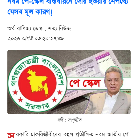
নবম পে-স্কেল বাস্তবায়নে দেরি হওয়ার নেপথ্যে
যেসব মূল কারণ!
অর্থ-বাণিজ্য ডেস্ক . সত্য নিউজ
২০২৬ আগস্ট ০৩ ২০:১৭:৩৮
ছবি : সংগৃহীত
স
রকারি চাকরিজীবীদের বহুল প্রতীক্ষিত নবম জাতীয় পে-