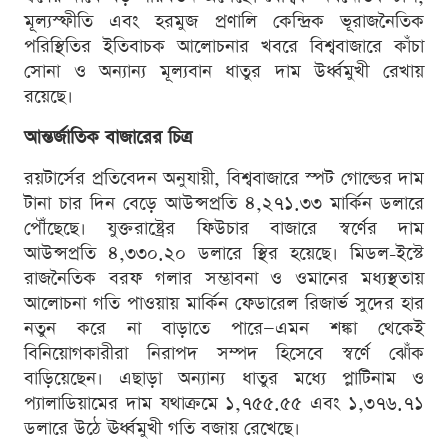
মূল্যস্ফীতি এবং হরমুজ প্রণালি কেন্দ্রিক ভূরাজনৈতিক
পরিস্থিতির ইতিবাচক আলোচনার খবরে বিশ্ববাজারে কাঁচা
সোনা ও অন্যান্য মূল্যবান ধাতুর দাম উর্ধ্বমুখী রেখায়
রয়েছে।
আন্তর্জাতিক বাজারের চিত্র
রয়টার্সের প্রতিবেদন অনুযায়ী, বিশ্ববাজারে স্পট গোল্ডের দাম
টানা চার দিন বেড়ে আউন্সপ্রতি ৪,২৭১.৩৩ মার্কিন ডলারে
পৌঁছেছে। যুক্তরাষ্ট্রের ফিউচার বাজারে স্বর্ণের দাম
আউন্সপ্রতি ৪,৩৩০.২০ ডলারে স্থির হয়েছে। মিডল-ইস্টে
রাজনৈতিক বরফ গলার সম্ভাবনা ও ওমানের মধ্যস্থতায়
আলোচনা গতি পাওয়ায় মার্কিন ফেডারেল রিজার্ভ সুদের হার
নতুন করে না বাড়াতে পারে—এমন শঙ্কা থেকেই
বিনিয়োগকারীরা নিরাপদ সম্পদ হিসেবে স্বর্ণে ঝোঁক
বাড়িয়েছেন। এছাড়া অন্যান্য ধাতুর মধ্যে প্লাটিনাম ও
প্যালাডিয়ামের দাম যথাক্রমে ১,৭৫৫.৫৫ এবং ১,৩৭৬.৭১
ডলারে উঠে ঊর্ধ্বমুখী গতি বজায় রেখেছে।