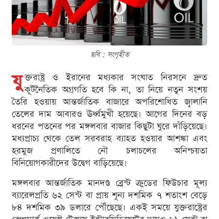
ছবি : সংগৃহীত
যু
ক্তরাষ্ট্র ও ইরানের মধ্যকার সংঘাত নিরসনে দ্রুত
কূটনৈতিক অগ্রগতি হবে কি না, তা নিয়ে নতুন সংশয়
তৈরি হওয়ায় আন্তর্জাতিক বাজারে অপরিশোধিত জ্বালানি
তেলের দাম আবারও ঊর্ধ্বমুখী হয়েছে। আগের দিনের বড়
ধরনের পতনের পর মঙ্গলবার বাজার কিছুটা ঘুরে দাঁড়িয়েছে।
মধ্যপ্রাচ্য থেকে তেল সরবরাহ ব্যাহত হওয়ার আশঙ্কা এবং
হরমুজ প্রণালিতে নৌ চলাচলের অনিশ্চয়তা
বিনিয়োগকারীদের উদ্বেগ বাড়িয়েছে।
মঙ্গলবার আন্তর্জাতিক মানদণ্ড ব্রেন্ট ক্রুডের ফিউচার মূল্য
ব্যারেলপ্রতি ৬২ সেন্ট বা প্রায় শূন্য দশমিক ৭ শতাংশ বেড়ে
৮৪ দশমিক ৩৯ ডলারে পৌঁছেছে। একই সময়ে যুক্তরাষ্ট্রের