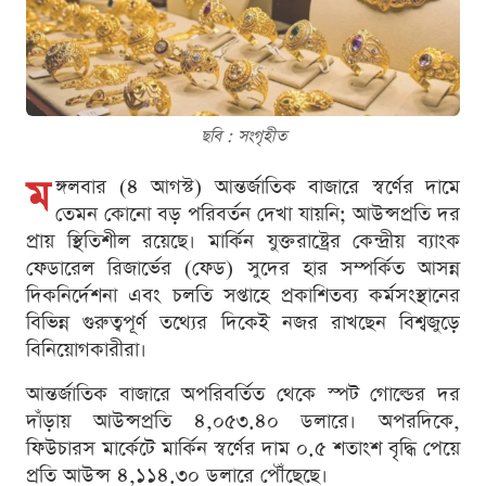
ছবি : সংগৃহীত
ম
ঙ্গলবার (৪ আগস্ট) আন্তর্জাতিক বাজারে স্বর্ণের দামে
তেমন কোনো বড় পরিবর্তন দেখা যায়নি; আউন্সপ্রতি দর
প্রায় স্থিতিশীল রয়েছে। মার্কিন যুক্তরাষ্ট্রের কেন্দ্রীয় ব্যাংক
ফেডারেল রিজার্ভের (ফেড) সুদের হার সম্পর্কিত আসন্ন
দিকনির্দেশনা এবং চলতি সপ্তাহে প্রকাশিতব্য কর্মসংস্থানের
বিভিন্ন গুরুত্বপূর্ণ তথ্যের দিকেই নজর রাখছেন বিশ্বজুড়ে
বিনিয়োগকারীরা।
আন্তর্জাতিক বাজারে অপরিবর্তিত থেকে স্পট গোল্ডের দর
দাঁড়ায় আউন্সপ্রতি ৪,০৫৩.৪০ ডলারে। অপরদিকে,
ফিউচারস মার্কেটে মার্কিন স্বর্ণের দাম ০.৫ শতাংশ বৃদ্ধি পেয়ে
প্রতি আউন্স ৪,১১৪.৩০ ডলারে পৌঁছেছে।