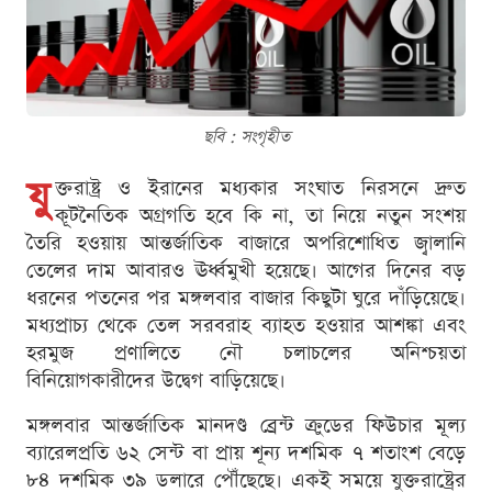
ছবি : সংগৃহীত
যু
ক্তরাষ্ট্র ও ইরানের মধ্যকার সংঘাত নিরসনে দ্রুত
কূটনৈতিক অগ্রগতি হবে কি না, তা নিয়ে নতুন সংশয়
তৈরি হওয়ায় আন্তর্জাতিক বাজারে অপরিশোধিত জ্বালানি
তেলের দাম আবারও ঊর্ধ্বমুখী হয়েছে। আগের দিনের বড়
ধরনের পতনের পর মঙ্গলবার বাজার কিছুটা ঘুরে দাঁড়িয়েছে।
মধ্যপ্রাচ্য থেকে তেল সরবরাহ ব্যাহত হওয়ার আশঙ্কা এবং
হরমুজ প্রণালিতে নৌ চলাচলের অনিশ্চয়তা
বিনিয়োগকারীদের উদ্বেগ বাড়িয়েছে।
মঙ্গলবার আন্তর্জাতিক মানদণ্ড ব্রেন্ট ক্রুডের ফিউচার মূল্য
ব্যারেলপ্রতি ৬২ সেন্ট বা প্রায় শূন্য দশমিক ৭ শতাংশ বেড়ে
৮৪ দশমিক ৩৯ ডলারে পৌঁছেছে। একই সময়ে যুক্তরাষ্ট্রের