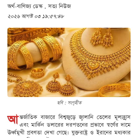
অর্থ-বাণিজ্য ডেস্ক . সত্য নিউজ
২০২৬ আগস্ট ০৩ ১৯:৫৭:৪৮
ছবি : সংগৃহীত
আ
ন্তর্জাতিক বাজারে বিশ্বজুড়ে জ্বালানি তেলের মূল্যহ্রাস
এবং মার্কিন ডলারের দরপতনের প্রভাবে স্বর্ণের দামে
ঊর্ধ্বমুখী প্রবণতা দেখা গেছে। যুক্তরাষ্ট্র ও ইরানের মধ্যকার