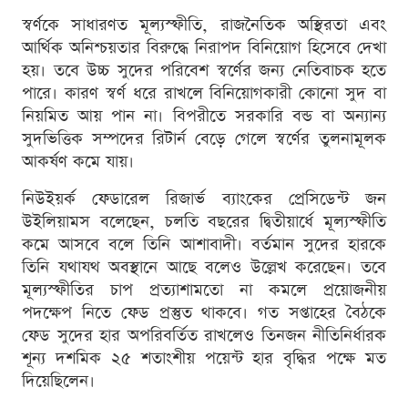
স্বর্ণকে সাধারণত মূল্যস্ফীতি, রাজনৈতিক অস্থিরতা এবং
আর্থিক অনিশ্চয়তার বিরুদ্ধে নিরাপদ বিনিয়োগ হিসেবে দেখা
হয়। তবে উচ্চ সুদের পরিবেশ স্বর্ণের জন্য নেতিবাচক হতে
পারে। কারণ স্বর্ণ ধরে রাখলে বিনিয়োগকারী কোনো সুদ বা
নিয়মিত আয় পান না। বিপরীতে সরকারি বন্ড বা অন্যান্য
সুদভিত্তিক সম্পদের রিটার্ন বেড়ে গেলে স্বর্ণের তুলনামূলক
আকর্ষণ কমে যায়।
নিউইয়র্ক ফেডারেল রিজার্ভ ব্যাংকের প্রেসিডেন্ট জন
উইলিয়ামস বলেছেন, চলতি বছরের দ্বিতীয়ার্ধে মূল্যস্ফীতি
কমে আসবে বলে তিনি আশাবাদী। বর্তমান সুদের হারকে
তিনি যথাযথ অবস্থানে আছে বলেও উল্লেখ করেছেন। তবে
মূল্যস্ফীতির চাপ প্রত্যাশামতো না কমলে প্রয়োজনীয়
পদক্ষেপ নিতে ফেড প্রস্তুত থাকবে। গত সপ্তাহের বৈঠকে
ফেড সুদের হার অপরিবর্তিত রাখলেও তিনজন নীতিনির্ধারক
শূন্য দশমিক ২৫ শতাংশীয় পয়েন্ট হার বৃদ্ধির পক্ষে মত
দিয়েছিলেন।