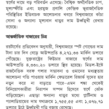
স্বর্ণের দামে বড় পরিবর্তন এসেছে। বৈশ্বিক অর্থনৈতিক চাপ,
মূল্যস্ফীতি এবং হরমুজ প্রণালি কেন্দ্রিক ভূরাজনৈতিক
পরিস্থিতির ইতিবাচক আলোচনার খবরে বিশ্ববাজারে কাঁচা
সোনা ও অন্যান্য মূল্যবান ধাতুর দাম উর্ধ্বমুখী রেখায়
রয়েছে।
আন্তর্জাতিক বাজারের চিত্র
রয়টার্সের প্রতিবেদন অনুযায়ী, বিশ্ববাজারে স্পট গোল্ডের দাম
টানা চার দিন বেড়ে আউন্সপ্রতি ৪,২৭১.৩৩ মার্কিন ডলারে
পৌঁছেছে। যুক্তরাষ্ট্রের ফিউচার বাজারে স্বর্ণের দাম
আউন্সপ্রতি ৪,৩৩০.২০ ডলারে স্থির হয়েছে। মিডল-ইস্টে
রাজনৈতিক বরফ গলার সম্ভাবনা ও ওমানের মধ্যস্থতায়
আলোচনা গতি পাওয়ায় মার্কিন ফেডারেল রিজার্ভ সুদের হার
নতুন করে না বাড়াতে পারে—এমন শঙ্কা থেকেই
বিনিয়োগকারীরা নিরাপদ সম্পদ হিসেবে স্বর্ণে ঝোঁক
বাড়িয়েছেন। এছাড়া অন্যান্য ধাতুর মধ্যে প্লাটিনাম ও
প্যালাডিয়ামের দাম যথাক্রমে ১,৭৫৫.৫৫ এবং ১,৩৭৬.৭১
ডলারে উঠে ঊর্ধ্বমুখী গতি বজায় রেখেছে।