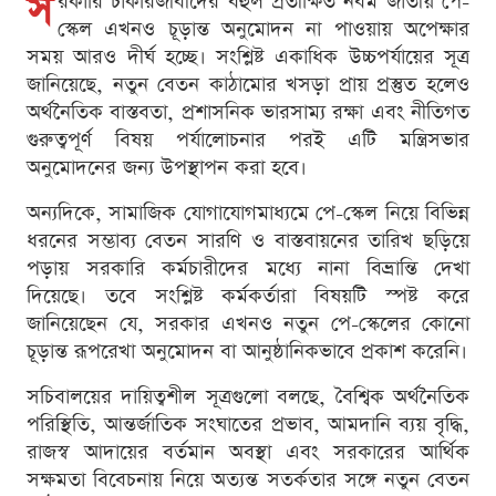
স
রকারি চাকরিজীবীদের বহুল প্রতীক্ষিত নবম জাতীয় পে-
স্কেল এখনও চূড়ান্ত অনুমোদন না পাওয়ায় অপেক্ষার
সময় আরও দীর্ঘ হচ্ছে। সংশ্লিষ্ট একাধিক উচ্চপর্যায়ের সূত্র
জানিয়েছে, নতুন বেতন কাঠামোর খসড়া প্রায় প্রস্তুত হলেও
অর্থনৈতিক বাস্তবতা, প্রশাসনিক ভারসাম্য রক্ষা এবং নীতিগত
গুরুত্বপূর্ণ বিষয় পর্যালোচনার পরই এটি মন্ত্রিসভার
অনুমোদনের জন্য উপস্থাপন করা হবে।
অন্যদিকে, সামাজিক যোগাযোগমাধ্যমে পে-স্কেল নিয়ে বিভিন্ন
ধরনের সম্ভাব্য বেতন সারণি ও বাস্তবায়নের তারিখ ছড়িয়ে
পড়ায় সরকারি কর্মচারীদের মধ্যে নানা বিভ্রান্তি দেখা
দিয়েছে। তবে সংশ্লিষ্ট কর্মকর্তারা বিষয়টি স্পষ্ট করে
জানিয়েছেন যে, সরকার এখনও নতুন পে-স্কেলের কোনো
চূড়ান্ত রূপরেখা অনুমোদন বা আনুষ্ঠানিকভাবে প্রকাশ করেনি।
সচিবালয়ের দায়িত্বশীল সূত্রগুলো বলছে, বৈশ্বিক অর্থনৈতিক
পরিস্থিতি, আন্তর্জাতিক সংঘাতের প্রভাব, আমদানি ব্যয় বৃদ্ধি,
রাজস্ব আদায়ের বর্তমান অবস্থা এবং সরকারের আর্থিক
সক্ষমতা বিবেচনায় নিয়ে অত্যন্ত সতর্কতার সঙ্গে নতুন বেতন