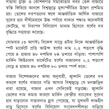
সম্ভাব্য চুক্তি ও কৌশলগত সমঝোতার খবর তেল বাজারে
স্বস্তি ফিরিয়ে আনলে বিশ্বজুড়ে মূল্যস্ফীতির উদ্বেগ প্রশমিত
হয়। তেলের দরপতনের ফলে আন্তর্জাতিক আর্থিক বাজারে
সুদের হার দীর্ঘমেয়াদে উচ্চ পর্যায়ে থাকার শঙ্কাও অনেকটাই
কেটেছে, যা নিরাপদ বিনিয়োগ মাধ্যম হিসেবে স্বর্ণের দর
বৃদ্ধিতে সহায়তা করেছে।
সোমবার (৩ আগস্ট) বিকেল সাড়ে ৪টার দিকে আন্তর্জাতিক
স্পট মার্কেটে প্রতি আউন্স স্বর্ণের দাম ০.২ শতাংশ বৃদ্ধি
পেয়ে ৪ হাজার ৪৮ দশমিক ৮৪ ডলারে দাঁড়ায়। পাশাপাশি
মার্কিন ফিউচারস মার্কেটেও স্বর্ণের বাজারদর ০.২ শতাংশ
বেড়ে ৪ হাজার ৪৮ দশমিক ৮০ ডলার স্পর্শ করে।
বাজার বিশেষজ্ঞদের ভাষ্য অনুযায়ী, জ্বালানি তেলের দর
কমলে স্বর্ণের বাজারে গতি আসার বিশ্বজুড়ে যে মনস্তাত্ত্বিক
ধারা রয়েছে, বাজার এখন সেদিকেই গড়াচ্ছে। জ্বালানি
তেলের দাম কমার কারণে মার্কিন কেন্দ্রীয় ব্যাংকের সুদের
হার বাড়ানোর সম্ভাবনাও হ্রাস পেয়েছে, যা মূলধনী লাভহীন
ধাতু হিসেবে স্বর্ণের বিনিয়োগ সংবেদনশীলতা বাড়িয়ে