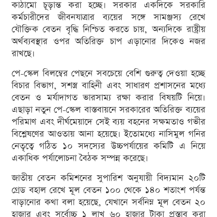
কাঠামো চূড়ান্ত করা হচ্ছে। সরকার একদিকে সরকারি
কর্মচারীদের জীবনযাত্রার ব্যয়ের সঙ্গে সামঞ্জস্য রেখে
যৌক্তিক বেতন বৃদ্ধি নিশ্চিত করতে চায়, অন্যদিকে রাষ্ট্রীয়
অর্থব্যবস্থার ওপর অতিরিক্ত চাপ এড়ানোর দিকেও নজর
রাখছে।
পে-স্কেল বিলম্বের পেছনে সবচেয়ে বেশি গুরুত্ব দেওয়া হচ্ছে
বিচার বিভাগ, সশস্ত্র বাহিনী এবং সাধারণ প্রশাসনের মধ্যে
বেতন ও মর্যাদাগত ভারসাম্য রক্ষা করার বিষয়টি নিয়ে।
এছাড়া নতুন পে-স্কেল বাস্তবায়নে সরকারের অতিরিক্ত ব্যয়ের
পরিমাণ এবং দীর্ঘমেয়াদে সেই ব্যয় বহনের সক্ষমতাও গভীর
বিশ্লেষণের আওতায় আনা হয়েছে। ইতোমধ্যে নাসিমুল গনির
নেতৃত্বে গঠিত ১০ সদস্যের উচ্চপর্যায়ের কমিটি এ নিয়ে
একাধিক পর্যালোচনা বৈঠক সম্পন্ন করেছে।
জাতীয় বেতন কমিশনের সুপারিশ অনুযায়ী বিদ্যমান ২০টি
গ্রেড বহাল রেখে মূল বেতন ১০০ থেকে ১৪০ শতাংশ পর্যন্ত
বাড়ানোর কথা বলা হয়েছে, যেখানে সর্বনিম্ন মূল বেতন ২০
হাজার এবং সর্বোচ্চ ১ লাখ ৬০ হাজার টাকা প্রস্তাব করা