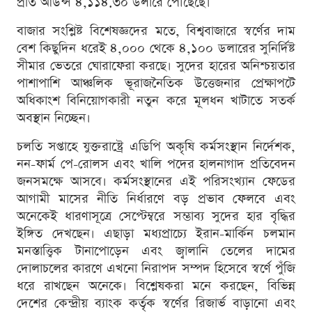
প্রতি আউন্স ৪,১১৪.৩০ ডলারে পৌঁছেছে।
বাজার সংশ্লিষ্ট বিশেষজ্ঞদের মতে, বিশ্ববাজারে স্বর্ণের দাম
বেশ কিছুদিন ধরেই ৪,০০০ থেকে ৪,১০০ ডলারের সুনির্দিষ্ট
সীমার ভেতরে ঘোরাফেরা করছে। সুদের হারের অনিশ্চয়তার
পাশাপাশি আঞ্চলিক ভূরাজনৈতিক উত্তেজনার প্রেক্ষাপটে
অধিকাংশ বিনিয়োগকারী নতুন করে মূলধন খাটাতে সতর্ক
অবস্থান নিচ্ছেন।
চলতি সপ্তাহে যুক্তরাষ্ট্রে এডিপি অকৃষি কর্মসংস্থান নির্দেশক,
নন-ফার্ম পে-রোলস এবং খালি পদের হালনাগাদ প্রতিবেদন
জনসমক্ষে আসবে। কর্মসংস্থানের এই পরিসংখ্যান ফেডের
আগামী মাসের নীতি নির্ধারণে বড় প্রভাব ফেলবে এবং
অনেকেই ধারণাসূত্রে সেপ্টেম্বরে সম্ভাব্য সুদের হার বৃদ্ধির
ইঙ্গিত দেখছেন। এছাড়া মধ্যপ্রাচ্যে ইরান-মার্কিন চলমান
মনস্তাত্ত্বিক টানাপোড়েন এবং জ্বালানি তেলের দামের
দোলাচলের কারণে এখনো নিরাপদ সম্পদ হিসেবে স্বর্ণে পুঁজি
ধরে রাখছেন অনেকে। বিশ্লেষকরা মনে করছেন, বিভিন্ন
দেশের কেন্দ্রীয় ব্যাংক কর্তৃক স্বর্ণের রিজার্ভ বাড়ানো এবং