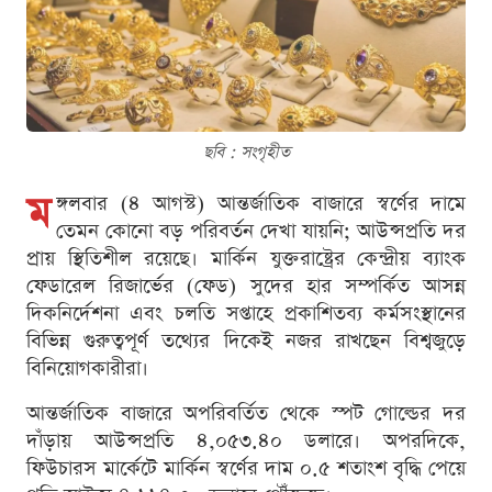
ছবি : সংগৃহীত
ম
ঙ্গলবার (৪ আগস্ট) আন্তর্জাতিক বাজারে স্বর্ণের দামে
তেমন কোনো বড় পরিবর্তন দেখা যায়নি; আউন্সপ্রতি দর
প্রায় স্থিতিশীল রয়েছে। মার্কিন যুক্তরাষ্ট্রের কেন্দ্রীয় ব্যাংক
ফেডারেল রিজার্ভের (ফেড) সুদের হার সম্পর্কিত আসন্ন
দিকনির্দেশনা এবং চলতি সপ্তাহে প্রকাশিতব্য কর্মসংস্থানের
বিভিন্ন গুরুত্বপূর্ণ তথ্যের দিকেই নজর রাখছেন বিশ্বজুড়ে
বিনিয়োগকারীরা।
আন্তর্জাতিক বাজারে অপরিবর্তিত থেকে স্পট গোল্ডের দর
দাঁড়ায় আউন্সপ্রতি ৪,০৫৩.৪০ ডলারে। অপরদিকে,
ফিউচারস মার্কেটে মার্কিন স্বর্ণের দাম ০.৫ শতাংশ বৃদ্ধি পেয়ে