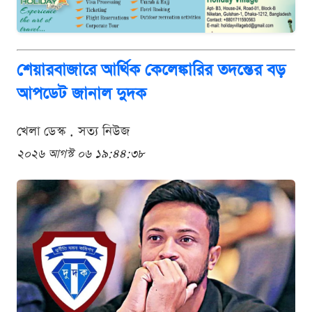
শেয়ারবাজারে আর্থিক কেলেঙ্কারির তদন্তের বড়
আপডেট জানাল দুদক
খেলা ডেস্ক . সত্য নিউজ
২০২৬ আগস্ট ০৬ ১৯:৪৪:৩৮