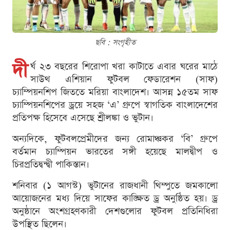
ছবি : সংগৃহীত
দী
র্ঘ ২৩ বছরের শিরোপা খরা কাটাতে এবার ঘরের মাঠে
সাউথ এশিয়ান ফুটবল ফেডারেশন (সাফ)
চ্যাম্পিয়নশিপ জিততে মরিয়া বাংলাদেশ। আসন্ন ১৫তম সাফ
চ্যাম্পিয়নশিপের ড্রয়ে সহজ ‘এ’ গ্রুপে স্বাগতিক বাংলাদেশের
প্রতিপক্ষ হিসেবে এসেছে শ্রীলঙ্কা ও ভুটান।
অন্যদিকে, ফুটবলপ্রেমীদের জন্য রোমাঞ্চকর ‘বি’ গ্রুপে
বর্তমান চ্যাম্পিয়ন ভারতের সঙ্গী হয়েছে মালদ্বীপ ও
চিরপ্রতিদ্বন্দ্বী পাকিস্তান।
শনিবার (১ আগস্ট) ভুটানের রাজধানী থিম্পুতে জমকালো
আয়োজনের মধ্য দিয়ে সাফের কাঙ্ক্ষিত ড্র অনুষ্ঠিত হয়। ড্র
অনুষ্ঠানে অংশগ্রহণকারী দেশগুলোর ফুটবল প্রতিনিধিরা
উপস্থিত ছিলেন।