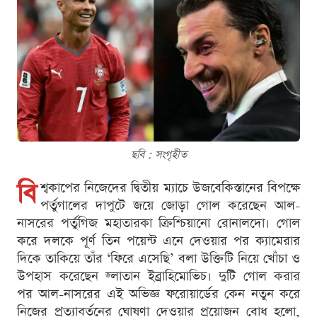
ছবি : সংগৃহীত
বি
শ্বকাপের নিজেদের দ্বিতীয় ম্যাচে উজবেকিস্তানের বিপক্ষে
পর্তুগালের দাপুটে জয়ে জোড়া গোল করেছেন আল-
নাসরের পর্তুগিজ মহাতারকা ক্রিশ্চিয়ানো রোনালদো। গোল
করে দলকে পূর্ণ তিন পয়েন্ট এনে দেওয়ার পর ক্যামেরার
দিকে তাকিয়ে তাঁর ‘ফিরে এসেছি’ বলা উক্তিটি নিয়ে খোঁচা ও
উপহাস করেছেন জ্লাতান ইব্রাহিমোভিচ। দুটি গোল করার
পর আল-নাসরের এই অভিজ্ঞ ফরোয়ার্ডের কেন নতুন করে
নিজের প্রত্যাবর্তনের ঘোষণা দেওয়ার প্রয়োজন বোধ হলো,