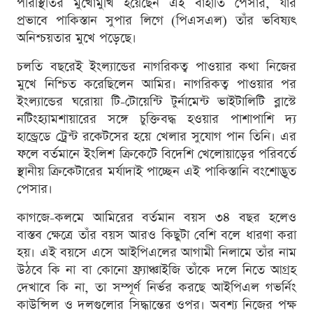
পরিস্থিতির মুখোমুখি হয়েছেন এই বাঁহাতি পেসার, যার
প্রভাবে পাকিস্তান সুপার লিগে (পিএসএল) তাঁর ভবিষ্যৎ
অনিশ্চয়তার মুখে পড়েছে।
চলতি বছরেই ইংল্যান্ডের নাগরিকত্ব পাওয়ার কথা নিজের
মুখে নিশ্চিত করেছিলেন আমির। নাগরিকত্ব পাওয়ার পর
ইংল্যান্ডের ঘরোয়া টি-টোয়েন্টি টুর্নামেন্ট ভাইটালিটি ব্লাস্টে
নটিংহ্যামশায়ারের সঙ্গে চুক্তিবদ্ধ হওয়ার পাশাপাশি দ্য
হান্ড্রেডে ট্রেন্ট রকেটসের হয়ে খেলার সুযোগ পান তিনি। এর
ফলে বর্তমানে ইংলিশ ক্রিকেটে বিদেশি খেলোয়াড়ের পরিবর্তে
স্থানীয় ক্রিকেটারের মর্যাদাই পাচ্ছেন এই পাকিস্তানি বংশোদ্ভূত
পেসার।
কাগজে-কলমে আমিরের বর্তমান বয়স ৩৪ বছর হলেও
বাস্তব ক্ষেত্রে তাঁর বয়স আরও কিছুটা বেশি বলে ধারণা করা
হয়। এই বয়সে এসে আইপিএলের আগামী নিলামে তাঁর নাম
উঠবে কি না বা কোনো ফ্র্যাঞ্চাইজি তাঁকে দলে নিতে আগ্রহ
দেখাবে কি না, তা সম্পূর্ণ নির্ভর করছে আইপিএল গভর্নিং
কাউন্সিল ও দলগুলোর সিদ্ধান্তের ওপর। অবশ্য নিজের পক্ষ