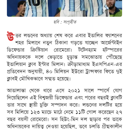
ছবি : সংগৃহীত
উ
ত্তর লন্ডনের অধ্যায় শেষ করে এবার ইতালির ফ্যাশনের
শহর মিলানে নতুন ঠিকানা গড়তে যাচ্ছেন আর্জেন্টাইন
ডিফেন্ডার ক্রিস্টিয়ান রোমেরো। টটেনহ্যাম হটস্পারের
অধিনায়ককে দলে ভেড়াতে চূড়ান্ত সমঝোতায় পৌঁছেছে
ইতালিয়ান ক্লাব ইন্টার মিলান। ক্রীড়ামাধ্যম ইএসপিএন-এর
প্রতিবেদন অনুযায়ী, ৪০ মিলিয়ন ইউরো ট্রান্সফার ফিতে দুই
ক্লাবই মৌখিকভাবে সম্মত হয়েছে।
আতালান্তা থেকে ধারে এসে ২০২১ সালে স্পার্সে যোগ
দিয়েছিলেন এই বিশ্বজয়ী ডিফেন্ডার এবং পরের বছরই ক্লাবটি
তার সাথে স্থায়ী চুক্তি সম্পাদন করে। লন্ডনের দলটির হয়ে
সব মিলিয়ে ১২৩ ম্যাচে মাঠে নেমে ১১টি গোল করেছেন ২৭
বছর বয়সী রোমেরো। সন হিউং-মিন দল ছাড়ার পর তাকে
অধিনায়কের দায়িত্ব দেওয়া হয়েছিল, তবে চলতি গ্রীষ্মকালীন