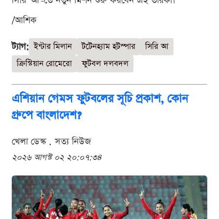
সিরি 'আ'-তে নতুন মিশন শুরু করবেন এই তারকা।
/আশিক
ট্যাগ:
ইন্টার মিলান
টটেনহ্যাম হটস্পার
সিরি আ
ক্রিস্টিয়ান রোমেরো
ফুটবল দলবদল
এশিয়ান গেমস ফুটবলের সূচি প্রকাশ, কোন
গ্রুপে বাংলাদেশ?
খেলা ডেস্ক . সত্য নিউজ
২০২৬ আগস্ট ০২ ২০:০৭:৩৪