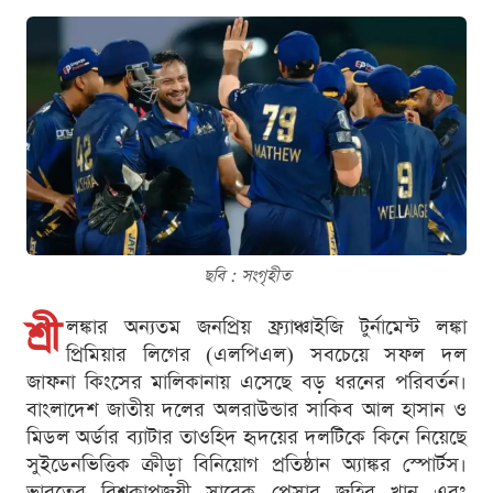
ছবি : সংগৃহীত
শ্রী
লঙ্কার অন্যতম জনপ্রিয় ফ্র্যাঞ্চাইজি টুর্নামেন্ট লঙ্কা
প্রিমিয়ার লিগের (এলপিএল) সবচেয়ে সফল দল
জাফনা কিংসের মালিকানায় এসেছে বড় ধরনের পরিবর্তন।
বাংলাদেশ জাতীয় দলের অলরাউন্ডার সাকিব আল হাসান ও
মিডল অর্ডার ব্যাটার তাওহিদ হৃদয়ের দলটিকে কিনে নিয়েছে
সুইডেনভিত্তিক ক্রীড়া বিনিয়োগ প্রতিষ্ঠান অ্যাঙ্কর স্পোর্টস।
ভারতের বিশ্বকাপজয়ী সাবেক পেসার জহির খান এবং