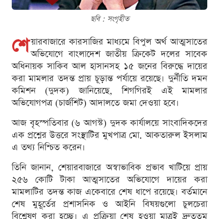
ছবি : সংগৃহীত
শে
য়ারবাজারে কারসাজির মাধ্যমে বিপুল অর্থ আত্মসাতের
অভিযোগে বাংলাদেশ জাতীয় ক্রিকেট দলের সাবেক
অধিনায়ক সাকিব আল হাসানসহ ১৫ জনের বিরুদ্ধে দায়ের
করা মামলার তদন্ত প্রায় চূড়ান্ত পর্যায়ে রয়েছে। দুর্নীতি দমন
কমিশন (দুদক) জানিয়েছে, শিগগিরই এই মামলার
অভিযোগপত্র (চার্জশিট) আদালতে জমা দেওয়া হবে।
আজ বৃহস্পতিবার (৬ আগস্ট) দুদক কার্যালয়ে সাংবাদিকদের
এক প্রশ্নের উত্তরে সংস্থাটির মুখপাত্র মো. আকতারুল ইসলাম
এ তথ্য নিশ্চিত করেন।
তিনি জানান, শেয়ারবাজারে অস্বাভাবিক প্রভাব খাটিয়ে প্রায়
২৫৬ কোটি টাকা আত্মসাতের অভিযোগে দায়ের করা
মামলাটির তদন্ত কাজ একেবারে শেষ ধাপে রয়েছে। বর্তমানে
শেষ মুহূর্তের প্রশাসনিক ও আইনি বিষয়গুলো চুলচেরা
বিশ্লেষণ করা হচ্ছে। এ প্রক্রিয়া শেষ হওয়া মাত্রই দ্রুততম