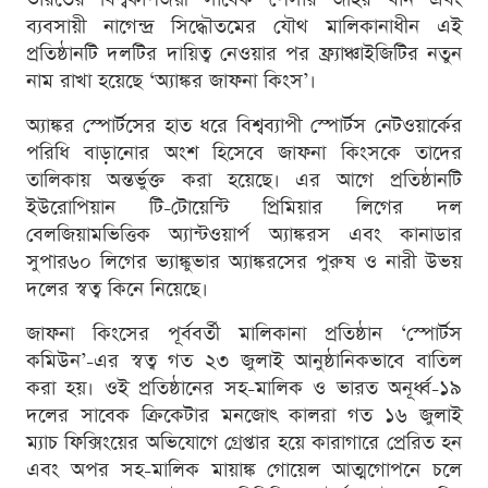
ব্যবসায়ী নাগেন্দ্র সিদ্ধৌতমের যৌথ মালিকানাধীন এই
প্রতিষ্ঠানটি দলটির দায়িত্ব নেওয়ার পর ফ্র্যাঞ্চাইজিটির নতুন
নাম রাখা হয়েছে ‘অ্যাঙ্কর জাফনা কিংস’।
অ্যাঙ্কর স্পোর্টসের হাত ধরে বিশ্বব্যাপী স্পোর্টস নেটওয়ার্কের
পরিধি বাড়ানোর অংশ হিসেবে জাফনা কিংসকে তাদের
তালিকায় অন্তর্ভুক্ত করা হয়েছে। এর আগে প্রতিষ্ঠানটি
ইউরোপিয়ান টি-টোয়েন্টি প্রিমিয়ার লিগের দল
বেলজিয়ামভিত্তিক অ্যান্টওয়ার্প অ্যাঙ্করস এবং কানাডার
সুপার৬০ লিগের ভ্যাঙ্কুভার অ্যাঙ্করসের পুরুষ ও নারী উভয়
দলের স্বত্ব কিনে নিয়েছে।
জাফনা কিংসের পূর্ববর্তী মালিকানা প্রতিষ্ঠান ‘স্পোর্টস
কমিউন’-এর স্বত্ব গত ২৩ জুলাই আনুষ্ঠানিকভাবে বাতিল
করা হয়। ওই প্রতিষ্ঠানের সহ-মালিক ও ভারত অনূর্ধ্ব-১৯
দলের সাবেক ক্রিকেটার মনজোৎ কালরা গত ১৬ জুলাই
ম্যাচ ফিক্সিংয়ের অভিযোগে গ্রেপ্তার হয়ে কারাগারে প্রেরিত হন
এবং অপর সহ-মালিক মায়াঙ্ক গোয়েল আত্মগোপনে চলে