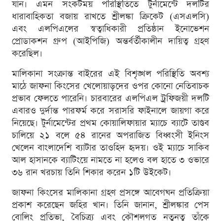
যান। এমন সংকটময় পরিস্থিতিতে টুর্নামেন্টে দলটির
ধারাবাহিকতা বজায় রাখতে শ্রীলঙ্কা ক্রিকেট (এসএলসি)
এবং এলপিএলের স্বত্বাধিকারী প্রতিষ্ঠান ইনোভেশন
প্রোডাকশন গ্রুপ (আইপিজি) অন্তর্বর্তীকালীন দায়িত্ব গ্রহণ
করেছিল।
মালিকানা সংক্রান্ত বাইরের এই বিশৃঙ্খল পরিস্থিতি অবশ্য
মাঠে জাফনা কিংসের খেলোয়াড়দের ওপর কোনো নেতিবাচক
প্রভাব ফেলতে পারেনি। চারবারের এলপিএল ট্রফিজয়ী দলটি
এবারও দুর্দান্ত পারফর্ম করে সরাসরি ফাইনালে জায়গা করে
নিয়েছে। টুর্নামেন্টের প্রথম কোয়ালিফায়ার ম্যাচে ব্যাটে তাণ্ডব
চালিয়ে ২১ বলে ৫৪ রানের অপরাজিত বিধ্বংসী ইনিংস
খেলেন বাংলাদেশি ব্যাটার তাওহিদ হৃদয়। ওই ম্যাচে সাকিব
আল হাসানকে ব্যাটিংয়ে নামতে না হলেও বল হাতে ৩ ওভারে
৩৬ রান খরচায় তিনি শিকার করেন ১টি উইকেট।
জাফনা কিংসের মালিকানা গ্রহণ প্রসঙ্গে আবেগঘন প্রতিক্রিয়া
প্রকাশ করেছেন জহির খান। তিনি জানান, শ্রীলঙ্কার পেস
বোলিং প্রতিভা, বৈচিত্র্য এবং কৌশলগত নতুনত্ব তাঁকে