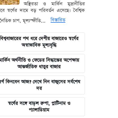
রহমান লিটল
অস্থিরতা ও মার্কিন মুদ্রানীতির
ভাবে স্বর্ণের দামে বড় পরিবর্তন এসেছে। বৈশ্বিক
দেবিদ্বার ম্যানেজিং কমিটির সভাপতি
বিস্তারিত
থনৈতিক চাপ, মূল্যস্ফীতি...
নির্বাচিত মিজানুর রহমান মাস্টার
জুলাইয়ের চেতনাকে হৃদয়ে ধারণ করতে
বিশ্ববাজারের পথ ধরে দেশীয় বাজারেও স্বর্ণের
হবে, যেন তা হারিয়ে না যায়: ভারপ্রাপ্ত
অস্বাভাবিক মূল্যবৃদ্ধি
রাষ্ট্রপতি
মার্কিন অর্থনীতি ও ফেডের সিদ্ধান্তের অপেক্ষায়
ভারত সরকারের আলটিমেটামের মুখে
আন্তর্জাতিক ধাতুর বাজার
নতিস্বীকার, ভুল স্বীকার করল মেটা
্বর্ণ কিনবেন আজ? দেখে নিন বাজুসের সর্বশেষ
লঙ্কা প্রিমিয়ার লিগে ভারতীয় কিংবদন্তির
দর
আগমন, মালিকানায় বড় চমক
স্বর্ণের সঙ্গে বাড়ল রুপা, প্লাটিনাম ও
জুলাই কার-এ নিয়ে বিভাজন করলে অর্জন
প্যালাডিয়াম
হারিয়ে যাবে: স্বরাষ্ট্রমন্ত্রী