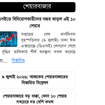
শেয়ারবাজার
আগামী ৪৮ ঘণ্টার আবহাওয়ার চিত্র: ঝোড়ো
বৃষ্টি নিয়ে সতর্কবার্তা
এসইতে বিনিয়োগকারীদের নজর কাড়ল এই ১০
শেয়ার
'মানুষ ভোট দিয়ে এমপি বানিয়েছে,
বিএনপিকে সত্য মেনে নিতে হবে': রুমিন
সপ্তাহের শেষ কার্যদিবস
ফারহানা
বৃহস্পতিবার (৯ জুলাই) ঢাকা স্টক
এক্সচেঞ্জে (ডিএসই) লেনদেন শেষে
বৃদ্ধির তালিকায় শীর্ষ অবস্থান দখল করেছে
৫ আগস্টের ভরদুপুরে দেশত্যাগ: গণভবন
থেকে ভারতের ফ্লাইট পর্যন্ত যা ঘটেছিল
বিস্তারিত
্টা...
ভারতপ্রেমী হলে দাগি আসামির অপরাধও
৯ জুলাই ২০২৬: আজকের শেয়ারবাজারের
চোখ এড়িয়ে যায় দিল্লির: রুহুল কবির
বিস্তারিত বিশ্লেষণ
রিজভী
বাংলাদেশ আর কোনো দেশের 'ক্লায়েন্ট স্টেট'
শেয়ারবাজারে বড় ধাক্কা, কোন ১০ শেয়ার
থাকবে না: পররাষ্ট্রমন্ত্রী ড. খলিলুর রহমান
সবচেয়ে দর বেশি কমল