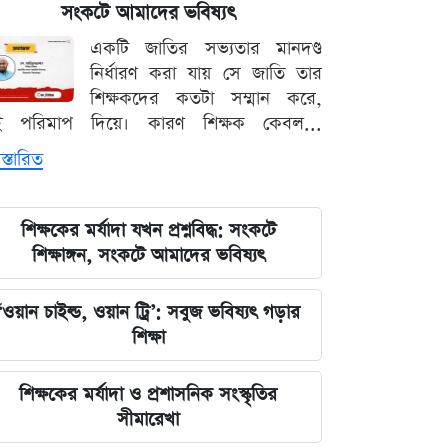
সংকটে আমাদের ভবিষ্যৎ
দেশের নিরাপত্তা ব্যবস্থাপনায় আসছে বড়
একটি জাতির সভ্যতার মানদণ্ড
পরিবর্তন, নতুন আইনের রূপরেখা প্রকাশ
নির্ধারণ করা যায় সে জাতি তার
শিক্ষকদের কতটা সম্মান করে,
আওয়ামী লীগ আমাদের শত্রু নয় মিত্র, তারা
ই পরিমাপ দিয়ে। কারণ শিক্ষক কেবল...
বিএনপির সঙ্গে মিশে যাবে: নাছির চৌধুরী
স্তারিত
এমপি
ঘরে বসেই যেভাবে জানবেন এসএসসির
শিক্ষকের মর্যাদা যখন প্রশ্নবিদ্ধ: সংকটে
ফলাফল, ১০ আগস্ট প্রকাশের ঘোষণা
শিক্ষাঙ্গন, সংকটে আমাদের ভবিষ্যৎ
মার্কিন ইমিগ্রেশন সার্ভিস বিভাগে বড়
‘ওয়ান চাইল্ড, ওয়ান ট্রি’: সবুজ ভবিষ্যৎ গড়ার
পরিবর্তন, প্রবাসীদের জন্য জরুরি বার্তা
শিক্ষা
২০২৩ সালের ইসরায়েলি হামলার ক্ষত:
শিক্ষকের মর্যাদা ও প্রশাসনিক সংস্কৃতির
আড়াই বছর পর উদ্ধার ৪০ শিশুর
সীমারেখা
দেহাবশেষ