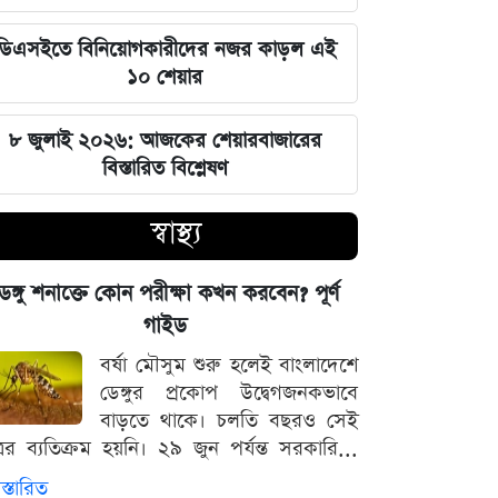
এক ক্লিকেই ফোন-ল্যাপটপের নিয়ন্ত্রণ নিচ্ছে
ডিএসইতে বিনিয়োগকারীদের নজর কাড়ল এই
হ্যাকাররা, পপ-আপ আপডেট নিয়ে কড়া
১০ শেয়ার
হুঁশিয়ারি
৮ জুলাই ২০২৬: আজকের শেয়ারবাজারের
চাঁদের পৃষ্ঠে ফ্যালকন-৯ রকেটের
বিস্তারিত বিশ্লেষণ
অনাকাঙ্ক্ষিত আঘাত
স্বাস্থ্য
আবু সাঈদের ছবি ছাড়া কোনো ডকুমেন্টারি
হতে পারে না: ভারপ্রাপ্ত রাষ্ট্রপতি হাফিজ
েঙ্গু শনাক্তে কোন পরীক্ষা কখন করবেন? পূর্ণ
উদ্দিন
গাইড
বর্ষা মৌসুম শুরু হলেই বাংলাদেশে
জুলাই স্মৃতি জাদুঘর উদ্বোধন করলেন
ডেঙ্গুর প্রকোপ উদ্বেগজনকভাবে
প্রধানমন্ত্রী তারেক রহমান
বাড়তে থাকে। চলতি বছরও সেই
্রের ব্যতিক্রম হয়নি। ২৯ জুন পর্যন্ত সরকারি...
মার্কিন ক্ষেপণাস্ত্র মজুত নিয়ে নতুন তথ্য, কী
বলছে সিএনএন
স্তারিত