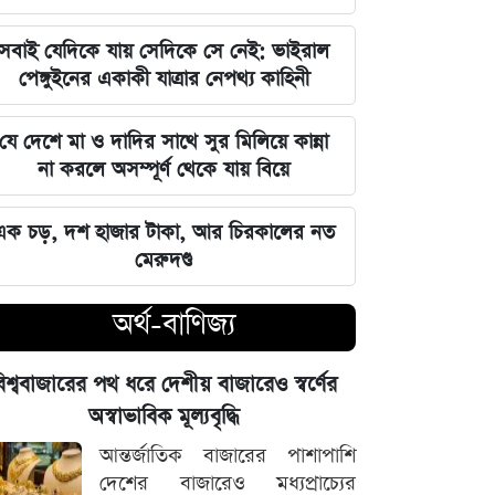
বিশ্ববাজারের পথ ধরে দেশীয় বাজারেও
সবাই যেদিকে যায় সেদিকে সে নেই: ভাইরাল
স্বর্ণের অস্বাভাবিক মূল্যবৃদ্ধি
পেঙ্গুইনের একাকী যাত্রার নেপথ্য কাহিনী
গ্যাস ও বিদ্যুৎ সংকট মোকাবিলায় নতুন
যে দেশে মা ও দাদির সাথে সুর মিলিয়ে কান্না
আশার খবর দিলেন জ্বালানিমন্ত্রী
না করলে অসম্পূর্ণ থেকে যায় বিয়ে
নদীদূষণ দূর করতে না পারলে ভবিষ্যৎ
এক চড়, দশ হাজার টাকা, আর চিরকালের নত
প্রজন্মের কাছে জবাব দিতে হবে: প্রধানমন্ত্রী
মেরুদণ্ড
তারেক রহমান
অর্থ-বাণিজ্য
ফ্যাসিবাদবিরোধী সব শক্তির জাতীয় ঐক্য
বজায় রাখা এখন সময়ের দাবি: মাহদী
িশ্ববাজারের পথ ধরে দেশীয় বাজারেও স্বর্ণের
আমিন
অস্বাভাবিক মূল্যবৃদ্ধি
ইতিহাসের মালিকানা কারও একার নয়, ৫
আন্তর্জাতিক বাজারের পাশাপাশি
আগস্টের বিজয় সাধারণ মানুষের: সাইদুর
দেশের বাজারেও মধ্যপ্রাচ্যের