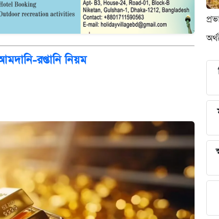
প্র
অর্
 আমদানি-রপ্তানি নিয়ম
স