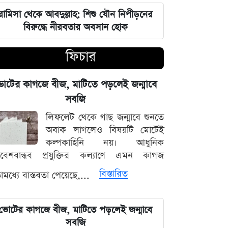
রামিসা থেকে আবদুল্লাহ: শিশু যৌন নিপীড়নের
জুলাই শহীদদের কবর বাঁধানোর বরাদ্দও
বিরুদ্ধে নীরবতার অবসান হোক
মেরে খেয়েছে অন্তর্বর্তী সরকার: ইশরাক
হোসেন
ফিচার
শেয়ারবাজারে আর্থিক কেলেঙ্কারির তদন্তের
বড় আপডেট জানাল দুদক
োটের কাগজে বীজ, মাটিতে পড়লেই জন্মাবে
সবজি
যুদ্ধের বড় প্রস্তুতি নিচ্ছে ইরান, আকাশ
লিফলেট থেকে গাছ জন্মাবে শুনতে
প্রতিরক্ষা ও অস্ত্র ব্যবস্থার ব্যাপক
অবাক লাগলেও বিষয়টি মোটেই
আধুনিকায়ন
কল্পকাহিনি নয়। আধুনিক
িবেশবান্ধব প্রযুক্তির কল্যাণে এমন কাগজ
চার বিভাগে দুর্যোগপূর্ণ আবহাওয়ার আশঙ্কায়
বিস্তারিত
মধ্যে বাস্তবতা পেয়েছে,...
আবহাওয়া দপ্তরের বিশেষ সতর্কতা
হাসিনাকে মাইক দেওয়ায় ভারতকে
ভোটের কাগজে বীজ, মাটিতে পড়লেই জন্মাবে
কাঠগড়ায় তুললেন সালাহউদ্দিন
সবজি