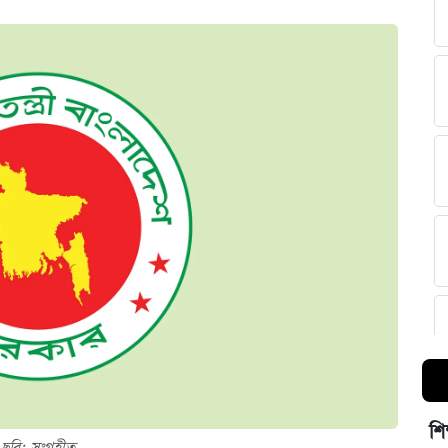
শি
ছবি: সংগৃহীত