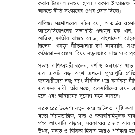
করার উদ্যোগ নেওয়া হবে। সরকার ইতোমধ্যে বিভি
আনতে নীতি সংস্কারের ওপর জোর দিচ্ছে।
বাণিজ্য মন্ত্রণালয়ের সচিব মো. আতাউর রহমান
অ্যাসোসিয়েশনের সভাপতি এনামুল হক খান, রপ্
আরিফ, জাতীয় রাজস্ব বোর্ড, বাংলাদেশ ব্যাংক এবং
ছিলেন। খসড়া নীতিমালায় স্বর্ণ আমদানি, সংরক
কাঠামো—সবগুলো বিষয় নতুনভাবে সাজানোর প্রস
সভায় বাণিজ্যমন্ত্রী বলেন, স্বর্ণ ও অলংকার খাত
এর একটি বড় অংশ এখনো পুরোপুরি প্রাতিষ্
ব্যবসায়ীদের নয়; বরং দীর্ঘদিন ধরে কার্যকর নীতি
এর জন্য দায়ী। তাঁর মতে, ব্যবসায়ীদের এমন 
হবে এবং অনিয়মের সুযোগ কমে আসবে।
সরকারের উদ্দেশ্য নতুন করে জটিলতা সৃষ্টি করা 
মতো নিয়মতান্ত্রিক, স্বচ্ছ ও জবাবদিহিমূলক 
পথে আমদানি বাড়বে, সরকারের রাজস্ব আয় বাড়ব
উৎস, মজুত ও বিক্রির হিসাব আরও পরিষ্কার হবে