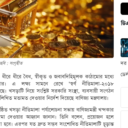
ডি
দর 
ছবি : সংগৃহীত
ডেল
সাকে ধীরে ধীরে বৈধ, স্বীকৃত ও জবাবদিহিমূলক কাঠামোর মধ্যে
। এ লক্ষ্য সামনে রেখে ‘স্বর্ণ নীতিমালা-২০১৮
। খসড়াটি নিয়ে সংশ্লিষ্ট সরকারি সংস্থা, ব্যবসায়ী সংগঠন
খিত মতামত দেওয়ার নির্দেশ দিয়েছে বাণিজ্য মন্ত্রণালয়।
ষ্ঠিত খসড়া নীতিমালা পর্যালোচনা সভায় বাণিজ্যমন্ত্রী খন্দকার
ত জমা দেওয়ার আহ্বান জানান। তিনি বলেন, প্রয়োজন হলে
হবে। এরপর যত দ্রুত সম্ভব সংশোধিত নীতিমালাটি চূড়ান্ত