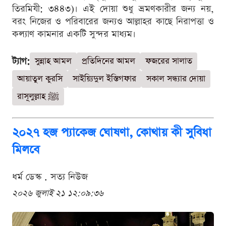
তিরমিযী: ৩৪৪৩)। এই দোয়া শুধু ভ্রমণকারীর জন্য নয়,
বরং নিজের ও পরিবারের জন্যও আল্লাহর কাছে নিরাপত্তা ও
কল্যাণ কামনার একটি সুন্দর মাধ্যম।
ট্যাগ:
সুন্নাহ আমল
প্রতিদিনের আমল
ফজরের সালাত
আয়াতুল কুরসি
সাইয়্যিদুল ইস্তিগফার
সকাল সন্ধ্যার দোয়া
রাসূলুল্লাহ ﷺ
২০২৭ হজ প্যাকেজ ঘোষণা, কোথায় কী সুবিধা
মিলবে
ধর্ম ডেস্ক . সত্য নিউজ
২০২৬ জুলাই ২১ ১২:০৯:৩৬