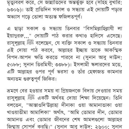
মৃত্যুবরণ করে, সে জান্নাতিদের অন্তর্ভুক্ত হবে (সহিহ বুখারি:
৬৩০৬)। তাই প্রতিদিন সকাল ও সন্ধ্যায় এই দোয়াটি পড়ার
অভ্যাস গড়ে তোলা অত্যন্ত ফজিলতপূর্ণ।
এ ছাড়া সকাল ও সন্ধ্যায় তিনবার "বিসমিল্লাহিল্লাযী লা
ইয়াদুররু..." দোয়াটি পাঠ করার কথাও হাদিসে এসেছে।
রাসূলুল্লাহ ﷺ বলেছেন, যে ব্যক্তি সকাল ও সন্ধ্যায় তিনবার
এই দোয়া পাঠ করবে, আল্লাহর ইচ্ছায় তাকে আকস্মিক
বিপদ-আপদ ক্ষতি করতে পারবে না (সুনান আবু দাউদ:
৫০৮৮; সুনান তিরমিযী: ৩৩৮৮)। ইসলামী স্কলারদের মতে,
এটি আল্লাহর ওপর পূর্ণ ভরসা ও তাঁর হেফাজত কামনার
অন্যতম গুরুত্বপূর্ণ জিকির।
ভ্রমণে বের হওয়ার সময় বা প্রিয়জনকে বিদায় দেওয়ার সময়
রাসূলুল্লাহ ﷺ একটি অর্থবহ দোয়া শিক্ষা দিয়েছেন। তিনি
বলতেন, "আস্তাওদি'উল্লাহা দীনাকা ওয়া আমানাতাকা ওয়া
খাওয়াতীমা আমালিকা" অর্থাৎ, "আমি তোমার দীন, তোমার
আমানত এবং তোমার জীবনের শেষ আমলগুলো আল্লাহর
জিম্মায় সোপর্দ করছি।" (সুনান আবু দাউদ: ২৬০০; সুনান