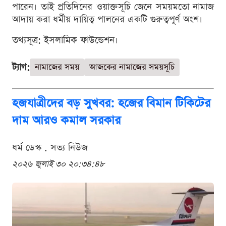
পারেন। তাই প্রতিদিনের ওয়াক্তসূচি জেনে সময়মতো নামাজ
আদায় করা ধর্মীয় দায়িত্ব পালনের একটি গুরুত্বপূর্ণ অংশ।
তথ্যসূত্র: ইসলামিক ফাউন্ডেশন।
ট্যাগ:
নামাজের সময়
আজকের নামাজের সময়সূচি
হজযাত্রীদের বড় সুখবর: হজের বিমান টিকিটের
দাম আরও কমাল সরকার
ধর্ম ডেস্ক . সত্য নিউজ
২০২৬ জুলাই ৩০ ২০:৩৪:৪৮