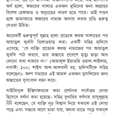
অর্থ হলো, ফজরের সালাত একজন মুমিনের জন্য আল্লাহর
বিশেষ হেফাজত ও অনুগ্রহের কারণ হতে পারে। তাই সম্ভব
হলে জামাআতে ফজরের নামাজ আদায় করার প্রতি গুরুত্ব
দেওয়া উচিত।
আরেকটি গুরুত্বপূর্ণ সুন্নাহ হলো প্রত্যেক ফরজ সালাতের পর
আয়াতুল কুরসি তিলাওয়াত করা। একটি সহিহ হাদিসে
এসেছে, "যে ব্যক্তি প্রত্যেক ফরজ নামাজের পর আয়াতুল
কুরসি পাঠ করবে, তার জান্নাতে প্রবেশে মৃত্যু ছাড়া আর
কোনো বাধা থাকবে না।" (আমালুল ইয়াওমি ওয়াল-লাইলাহ,
নাসাঈ: ১০০; শাইখ আল-আলবানী রহ. হাদিসটিকে সহিহ
বলেছেন)। অল্প সময়ের এই আমল একজন মুসলিমের জন্য
জান্নাতের সুসংবাদ বহন করে।
সাইয়্যিদুল ইস্তিগফারকে ক্ষমা প্রার্থনার সর্বোত্তম দোয়া
হিসেবে বর্ণনা করা হয়েছে। সহিহ বুখারির বর্ণনায় রাসূলুল্লাহ
ﷺ বলেছেন, যে ব্যক্তি দৃঢ় বিশ্বাস নিয়ে সকালে এই দোয়া
পড়ে এবং সন্ধ্যার আগে মারা যায়, অথবা রাতে পড়ে সকালে