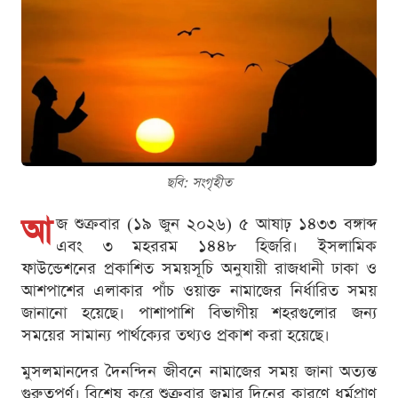
ছবি: সংগৃহীত
আ
জ শুক্রবার (১৯ জুন ২০২৬) ৫ আষাঢ় ১৪৩৩ বঙ্গাব্দ
এবং ৩ মহররম ১৪৪৮ হিজরি। ইসলামিক
ফাউন্ডেশনের প্রকাশিত সময়সূচি অনুযায়ী রাজধানী ঢাকা ও
আশপাশের এলাকার পাঁচ ওয়াক্ত নামাজের নির্ধারিত সময়
জানানো হয়েছে। পাশাপাশি বিভাগীয় শহরগুলোর জন্য
সময়ের সামান্য পার্থক্যের তথ্যও প্রকাশ করা হয়েছে।
মুসলমানদের দৈনন্দিন জীবনে নামাজের সময় জানা অত্যন্ত
গুরুত্বপূর্ণ। বিশেষ করে শুক্রবার জুমার দিনের কারণে ধর্মপ্রাণ