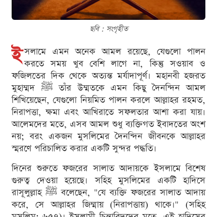
ছবি : সংগৃহীত
ই
সলামে এমন অনেক আমল রয়েছে, যেগুলো পালন
করতে সময় খুব বেশি লাগে না, কিন্তু সওয়াব ও
ফজিলতের দিক থেকে অত্যন্ত মর্যাদাপূর্ণ। মহানবী হজরত
মুহাম্মদ ﷺ তাঁর উম্মতকে এমন কিছু দৈনন্দিন আমল
শিখিয়েছেন, যেগুলো নিয়মিত পালন করলে আল্লাহর রহমত,
নিরাপত্তা, ক্ষমা এবং আখিরাতে সফলতার আশা করা যায়।
আলেমদের মতে, এসব আমল শুধু ব্যক্তিগত ইবাদতের অংশ
নয়; বরং একজন মুসলিমের দৈনন্দিন জীবনকে আল্লাহর
স্মরণে পরিচালিত করার একটি সুন্দর পদ্ধতি।
দিনের শুরুতে ফজরের সালাত আদায়কে ইসলামে বিশেষ
গুরুত্ব দেওয়া হয়েছে। সহিহ মুসলিমের একটি হাদিসে
রাসূলুল্লাহ ﷺ বলেছেন, "যে ব্যক্তি ফজরের সালাত আদায়
করে, সে আল্লাহর জিম্মায় (নিরাপত্তায়) থাকে।" (সহিহ
মুসলিম: ৬৫৭)। ইসলামী চিন্তাবিদদের মতে, এই হাদিসের