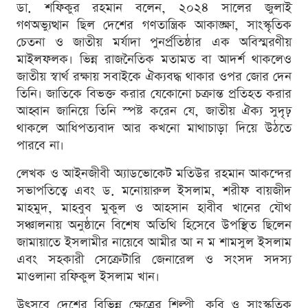
ডা. শফিকুর রহমান বলেন, ২০২৪ সালের জুলাই
গণঅভ্যুত্থান ছিল দেশের গণতান্ত্রিক আকাঙ্ক্ষা, সাংস্কৃতিক
চেতনা ও জাতীয় মর্যাদা পুনর্প্রতিষ্ঠার এক অবিস্মরণীয়
মাইলফলক। ভিন্ন রাজনৈতিক মতামত বা আদর্শ থাকলেও
জাতীয় স্বার্থ রক্ষায় সবাইকে ঐক্যবদ্ধ থাকার ওপর জোর দেন
তিনি। জাতিকে বিভক্ত করার যেকোনো চক্রান্ত প্রতিহত করার
আহ্বান জানিয়ে তিনি স্পষ্ট করেন যে, জাতীয় ঐক্য সুদৃঢ়
থাকলে আধিপত্যবাদ আর কখনো মাথাচাড়া দিয়ে উঠতে
পারবে না।
লেখক ও আইনজীবী অ্যাডভোকেট মতিউর রহমান আকন্দের
সভাপতিত্বে এবং ড. মনোয়ারুল ইসলাম, শরীফ বায়জীদ
মাহমুদ, মাহবুব মুকুল ও আহসান হাবীব খানের যৌথ
সঞ্চালনায় অনুষ্ঠানে বিশেষ অতিথি হিসেবে উপস্থিত ছিলেন
জামায়াতে ইসলামীর নায়েবে আমীর আ ন ম শামসুল ইসলাম
এবং সহকারী সেক্রেটারি জেনারেল ও সংসদ সদস্য
মাওলানা রফিকুল ইসলাম খান।
উৎসবে দেশের বিভিন্ন ক্ষেত্রের শিল্পী, কবি ও সাংস্কৃতিক