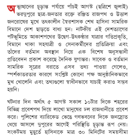
অ
ভ্যুত্থানের চূড়ান্ত পর্যায়ে পাঁচই আগস্ট (ছত্রিশে জুলাই)
ভরদুপুরে ছাত্র-জনতার রক্তে রঞ্জিত রাজপথ ও উত্তাল
জনরোষের মুখে তৎকালীন স্বৈরশাসক শেখ হাসিনা সামরিক
বিমানে দেশ ছাড়তে বাধ্য হন। নাটকীয় এই দেশত্যাগের
পটভূমিতে আকাশপথের উদ্বেগ-উৎকণ্ঠার যাত্রার গতিপ্রকৃতি,
বিমানে থাকা সহযাত্রী ও সেনাকর্মীদের প্রতিক্রিয়া এবং
তাঁদের বর্তমান অবস্থান নিয়ে এক বিশেষ অনুসন্ধানী
প্রতিবেদন প্রকাশ করেছে দৈনিক যুগান্তর। সাবেক ও বর্তমান
সামরিক সূত্রের বরাতে এসব তথ্য পাওয়া গেলেও,
স্পর্শকাতরতার কারণে সংশ্লিষ্ট কোনো পক্ষ আনুষ্ঠানিকভাবে
মুখ খোলেনি এবং তথ্যগুলো স্বাধীনভাবে যাচাই করাও সম্ভব
হয়নি।
ঘটনার দিন অর্থাৎ ৫ আগস্ট সকাল ১০টার দিকে শহরের
বিভিন্ন প্রবেশপথ দিয়ে লাখো মানুষের ঢল রাজধানীতে প্রবেশ
করে। পুলিশের ব্যারিকেড ভেঙে গণভবনের দিকে জনস্রোত
ধেয়ে আসলে দুপুরের আগেই পরিস্থিতি চূড়ান্ত রূপ নেয়।
সংকটময় মুহূর্তে হাসিনাকে মাত্র ৩০ মিনিটের সময়সীমা