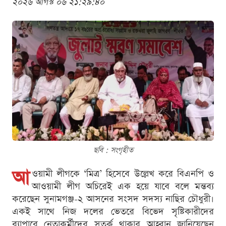
২০২৬ আগস্ট ০৬ ২১:২৯:৪০
ছবি : সংগৃহীত
আ
ওয়ামী লীগকে ‘মিত্র’ হিসেবে উল্লেখ করে বিএনপি ও
আওয়ামী লীগ অচিরেই এক হয়ে যাবে বলে মন্তব্য
করেছেন সুনামগঞ্জ-২ আসনের সংসদ সদস্য নাছির চৌধুরী।
একই সাথে নিজ দলের ভেতরে বিভেদ সৃষ্টিকারীদের
ব্যাপারে নেতাকর্মীদের সতর্ক থাকার আহ্বান জানিয়েছেন