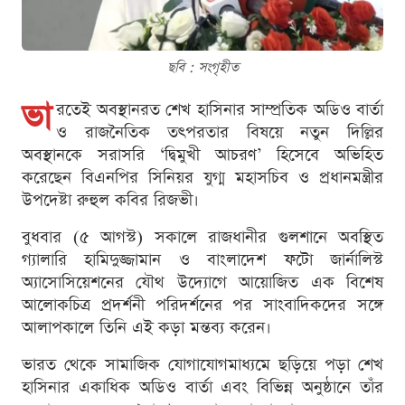
ছবি : সংগৃহীত
ভা
রতেই অবস্থানরত শেখ হাসিনার সাম্প্রতিক অডিও বার্তা
ও রাজনৈতিক তৎপরতার বিষয়ে নতুন দিল্লির
অবস্থানকে সরাসরি ‘দ্বিমুখী আচরণ’ হিসেবে অভিহিত
করেছেন বিএনপির সিনিয়র যুগ্ম মহাসচিব ও প্রধানমন্ত্রীর
উপদেষ্টা রুহুল কবির রিজভী।
বুধবার (৫ আগস্ট) সকালে রাজধানীর গুলশানে অবস্থিত
গ্যালারি হামিদুজ্জামান ও বাংলাদেশ ফটো জার্নালিস্ট
অ্যাসোসিয়েশনের যৌথ উদ্যোগে আয়োজিত এক বিশেষ
আলোকচিত্র প্রদর্শনী পরিদর্শনের পর সাংবাদিকদের সঙ্গে
আলাপকালে তিনি এই কড়া মন্তব্য করেন।
ভারত থেকে সামাজিক যোগাযোগমাধ্যমে ছড়িয়ে পড়া শেখ
হাসিনার একাধিক অডিও বার্তা এবং বিভিন্ন অনুষ্ঠানে তাঁর