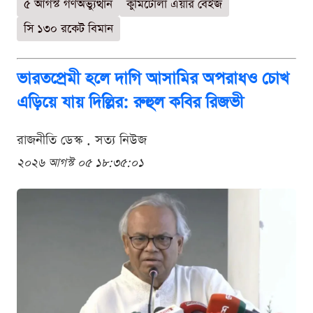
৫ আগস্ট গণঅভ্যুত্থান
কুর্মিটোলা এয়ার বেইজ
সি ১৩০ রকেট বিমান
ভারতপ্রেমী হলে দাগি আসামির অপরাধও চোখ
এড়িয়ে যায় দিল্লির: রুহুল কবির রিজভী
রাজনীতি ডেস্ক . সত্য নিউজ
২০২৬ আগস্ট ০৫ ১৮:৩৫:০১