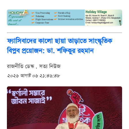
ফ্যাসিবাদের কালো ছায়া তাড়াতে সাংস্কৃতিক
বিপ্লব প্রয়োজন: ডা. শফিকুর রহমান
রাজনীতি ডেস্ক . সত্য নিউজ
২০২৬ আগস্ট ০৬ ২১:৪৬:৪৮