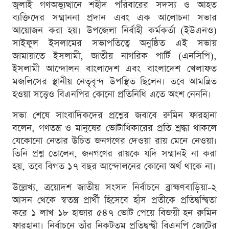
জুলাই গণঅভ্যুত্থানে শহীদ পরিবারের সদস্য ও আহত
ব্যক্তিদের সম্মাননা প্রদান এবং এক আলোচনা সভার
আয়োজন করা হয়। উপজেলা নির্বাহী কর্মকর্তা (ইউএনও)
সাইফুল ইসলামের সভাপতিত্বে অনুষ্ঠিত এই সভায়
জামায়াতে ইসলামী, জাতীয় নাগরিক পার্টি (এনসিপি),
ইসলামী আন্দোলন বাংলাদেশ এবং বাংলাদেশ খেলাফত
মজলিসের স্থানীয় নেতৃবৃন্দ উপস্থিত ছিলেন। তবে আমন্ত্রিত
হওয়া সত্ত্বেও বিএনপির কোনো প্রতিনিধি এতে অংশ নেননি।
সভা শেষে সাংবাদিকদের প্রশ্নের জবাবে রুমিন ফারহানা
বলেন, গণতন্ত্র ও মানুষের ভোটাধিকারের প্রতি শ্রদ্ধা থাকলে
যেকোনো নেতার উচিত জনগণের দেওয়া রায় মেনে নেওয়া।
তিনি প্রশ্ন তোলেন, জনগণের রায়কে যদি সম্মানই না করা
হয়, তবে বিগত ১৭ বছর আন্দোলনের কোনো অর্থ থাকে না।
উল্লেখ্য, ত্রয়োদশ জাতীয় সংসদ নির্বাচনে ব্রাহ্মণবাড়িয়া-২
আসন থেকে স্বতন্ত্র প্রার্থী হিসেবে হাঁস প্রতীকে প্রতিদ্বন্দ্বিতা
করে ১ লাখ ১৮ হাজার ৫৪৭ ভোট পেয়ে বিজয়ী হন রুমিন
ফারহানা। নির্বাচনে তাঁর নিকটতম প্রতিদ্বন্দ্বী বিএনপি জোটের