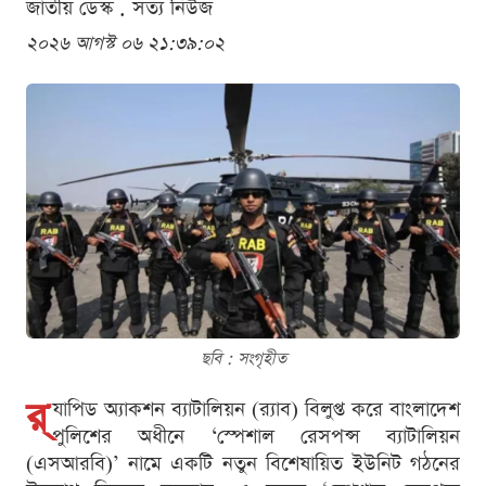
জাতীয় ডেস্ক . সত্য নিউজ
২০২৬ আগস্ট ০৬ ২১:৩৯:০২
ছবি : সংগৃহীত
র‌্
যাপিড অ্যাকশন ব্যাটালিয়ন (র‌্যাব) বিলুপ্ত করে বাংলাদেশ
পুলিশের অধীনে ‘স্পেশাল রেসপন্স ব্যাটালিয়ন
(এসআরবি)’ নামে একটি নতুন বিশেষায়িত ইউনিট গঠনের