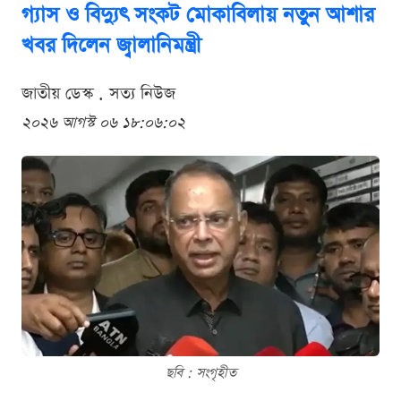
গ্যাস ও বিদ্যুৎ সংকট মোকাবিলায় নতুন আশার
খবর দিলেন জ্বালানিমন্ত্রী
জাতীয় ডেস্ক . সত্য নিউজ
২০২৬ আগস্ট ০৬ ১৮:০৬:০২
ছবি : সংগৃহীত