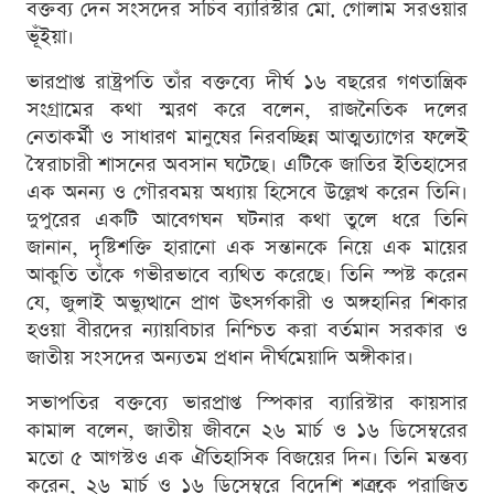
বক্তব্য দেন সংসদের সচিব ব্যারিস্টার মো. গোলাম সরওয়ার
ভূঁইয়া।
ভারপ্রাপ্ত রাষ্ট্রপতি তাঁর বক্তব্যে দীর্ঘ ১৬ বছরের গণতান্ত্রিক
সংগ্রামের কথা স্মরণ করে বলেন, রাজনৈতিক দলের
নেতাকর্মী ও সাধারণ মানুষের নিরবচ্ছিন্ন আত্মত্যাগের ফলেই
স্বৈরাচারী শাসনের অবসান ঘটেছে। এটিকে জাতির ইতিহাসের
এক অনন্য ও গৌরবময় অধ্যায় হিসেবে উল্লেখ করেন তিনি।
দুপুরের একটি আবেগঘন ঘটনার কথা তুলে ধরে তিনি
জানান, দৃষ্টিশক্তি হারানো এক সন্তানকে নিয়ে এক মায়ের
আকুতি তাঁকে গভীরভাবে ব্যথিত করেছে। তিনি স্পষ্ট করেন
যে, জুলাই অভ্যুত্থানে প্রাণ উৎসর্গকারী ও অঙ্গহানির শিকার
হওয়া বীরদের ন্যায়বিচার নিশ্চিত করা বর্তমান সরকার ও
জাতীয় সংসদের অন্যতম প্রধান দীর্ঘমেয়াদি অঙ্গীকার।
সভাপতির বক্তব্যে ভারপ্রাপ্ত স্পিকার ব্যারিস্টার কায়সার
কামাল বলেন, জাতীয় জীবনে ২৬ মার্চ ও ১৬ ডিসেম্বরের
মতো ৫ আগস্টও এক ঐতিহাসিক বিজয়ের দিন। তিনি মন্তব্য
করেন, ২৬ মার্চ ও ১৬ ডিসেম্বরে বিদেশি শত্রুকে পরাজিত