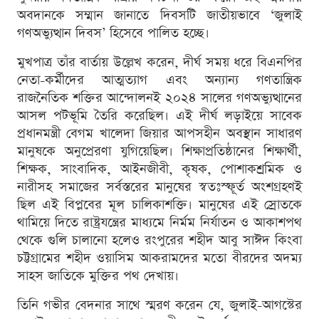
অবদানকে সম্মান জানাতে দিবসটি জাতীয়ভাবে ‘জুলাই
গণঅভ্যুত্থান দিবস’ হিসেবে পালিত হচ্ছে।
মুখপাত্র তাঁর বার্তায় উল্লেখ করেন, দীর্ঘ সময় ধরে বিএনপির
নেতা-কর্মীদের আত্মত্যাগ এবং অন্যান্য গণতান্ত্রিক
রাজনৈতিক শক্তির আন্দোলনই ২০২৪ সালের গণঅভ্যুত্থানের
আসল পটভূমি তৈরি করেছিল। এই দীর্ঘ লড়াইয়ে সাবেক
প্রধানমন্ত্রী বেগম খালেদা জিয়ার আপসহীন অবস্থান সাধারণ
মানুষকে অনুপ্রেরণা যুগিয়েছিল। শিক্ষাপ্রতিষ্ঠানের শিক্ষার্থী,
শিক্ষক, সাংবাদিক, আইনজীবী, কৃষক, পোশাকশ্রমিক ও
নারীসহ সমাজের সর্বস্তরের মানুষের স্বতঃস্ফূর্ত অংশগ্রহণই
ছিল এই বিপ্লবের মূল চালিকাশক্তি। মানুষের এই স্রোতকে
থামিয়ে দিতে রাষ্ট্রযন্ত্রের মাধ্যমে নির্মম নির্যাতন ও আকাশপথ
থেকে গুলি চালানো হলেও রংপুরের শহীদ আবু সাঈদ কিংবা
চট্টগ্রামের শহীদ ওয়াসিম আকরামদের মতো বীরদের অদম্য
সাহস জাতিকে মুক্তির পথ দেখায়।
তিনি গভীর বেদনার সাথে স্মরণ করেন যে, জুলাই-আগস্টের