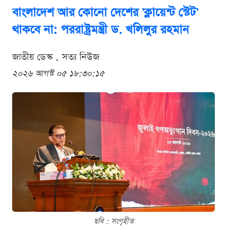
বাংলাদেশ আর কোনো দেশের 'ক্লায়েন্ট স্টেট'
থাকবে না: পররাষ্ট্রমন্ত্রী ড. খলিলুর রহমান
জাতীয় ডেস্ক . সত্য নিউজ
২০২৬ আগস্ট ০৫ ১৮:৩০:১৫
ছবি : সংগৃহীত