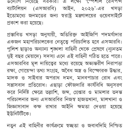
উদ্যোগ নিয়েছে সরকার। এ লক্ষ্যে ‘স্পেশাল রেসপন্স
ব্যাটালিয়ন (এসআরবি) আইন, ২০২৬’-এর খসড়া
ইতোমধ্যে জনমতের জন্য স্বরাষ্ট্র মন্ত্রণালয়ের ওয়েবসাইটে
প্রকাশ করা হয়েছে।
প্রস্তাবিত খসড়া অনুযায়ী, অতিরিক্ত আইজিপি পদমর্যাদার
একজন মহাপরিচালকের নেতৃত্বে পরিচালিত হবে এসআরবি।
পুলিশ ছাড়াও অন্যান্য শৃঙ্খলা বাহিনী থেকে প্রেষণে (ন্যূনতম
দুই বছর মেয়াদে) সদস্য এনে এই বাহিনী গঠিত হতে পারে।
এসআরবির মূল দায়িত্বের মধ্যে রয়েছে অভ্যন্তরীণ নিরাপত্তা
রক্ষা, গোয়েন্দা তথ্য সংগ্রহ, অবৈধ অস্ত্র ও বিস্ফোরক উদ্ধার,
মাদক ও সাইবার অপরাধ দমন, মানবপাচার রোধ এবং
সন্ত্রাসবাদ প্রতিরোধ। এছাড়া ফৌজদারি কার্যবিধি অনুসরণ
করে নির্দিষ্ট ক্ষেত্রে তল্লাশি, জব্দ, গ্রেপ্তার ও মামলার তদন্ত
পরিচালনার জন্য এসআরবির নিজস্ব হাজতখানা, মালখানা ও
জিজ্ঞাসাবাদ কক্ষ রাখার আইনি ক্ষমতা দেওয়া হয়েছে
ইউনিটটিকে।
নতুন এই বাহিনীর কার্যক্রমে স্বচ্ছতা ও জবাবদিহি নিশ্চিত