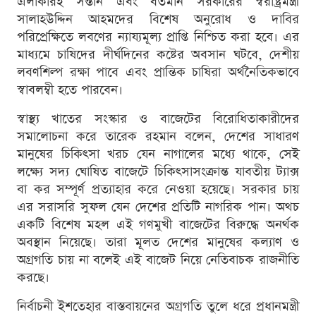
এলাকারই সন্তান এবং বর্তমান সরকারের স্বরাষ্ট্রমন্ত্রী
সালাহউদ্দিন আহমদের বিশেষ অনুরোধ ও দাবির
পরিপ্রেক্ষিতে লবণের ন্যায্যমূল্য প্রাপ্তি নিশ্চিত করা হবে। এর
মাধ্যমে চাষিদের দীর্ঘদিনের কষ্টের অবসান ঘটবে, দেশীয়
লবণশিল্প রক্ষা পাবে এবং প্রান্তিক চাষিরা অর্থনৈতিকভাবে
স্বাবলম্বী হতে পারবেন।
স্বাস্থ্য খাতের সংস্কার ও বাজেটের বিরোধিতাকারীদের
সমালোচনা করে তারেক রহমান বলেন, দেশের সাধারণ
মানুষের চিকিৎসা খরচ যেন নাগালের মধ্যে থাকে, সেই
লক্ষ্যে সদ্য ঘোষিত বাজেটে চিকিৎসাসংক্রান্ত যাবতীয় ট্যাক্স
বা কর সম্পূর্ণ প্রত্যাহার করে নেওয়া হয়েছে। সরকার চায়
এর সরাসরি সুফল যেন দেশের প্রতিটি নাগরিক পান। অথচ
একটি বিশেষ মহল এই গণমুখী বাজেটের বিরুদ্ধে অনর্থক
অবস্থান নিয়েছে। তারা মূলত দেশের মানুষের কল্যাণ ও
অগ্রগতি চায় না বলেই এই বাজেট নিয়ে নেতিবাচক রাজনীতি
করছে।
নির্বাচনী ইশতেহার বাস্তবায়নের অগ্রগতি তুলে ধরে প্রধানমন্ত্রী