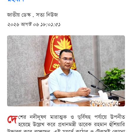
জাতীয় ডেস্ক . সত্য নিউজ
২০২৬ আগস্ট ০৬ ১৮:০১:৫১
দে
শের নদীদূষণ মারাত্মক ও দুর্বিষহ পর্যায়ে উপনীত
হয়েছে উল্লেখ করে প্রধানমন্ত্রী তারেক রহমান হুঁশিয়ারি
উচ্চারণ করে বলেছেন, এই মুহূর্তে কঠোর ও টেকসই কোনো