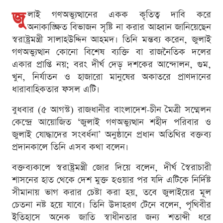
জু
লাই গণঅভ্যুত্থানের একক কৃতিত্ব দাবি করে
অনাকাঙ্ক্ষিত বিভাজন সৃষ্টি না করার আহ্বান জানিয়েছেন
স্বরাষ্ট্রমন্ত্রী সালাহউদ্দিন আহমদ। তিনি মন্তব্য করেন, জুলাই
গণঅভ্যুত্থান কোনো বিশেষ ব্যক্তি বা রাজনৈতিক দলের
একার প্রাপ্তি নয়; বরং দীর্ঘ দেড় দশকের আন্দোলন, গুম,
খুন, নির্যাতন ও হাজারো মানুষের অকাতরে প্রাণদানের
ধারাবাহিকতার ফসল এটি।
বুধবার (৫ আগস্ট) রাজধানীর বাংলাদেশ-চীন মৈত্রী সম্মেলন
কেন্দ্রে আয়োজিত ‘জুলাই গণঅভ্যুত্থান শহীদ পরিবার ও
জুলাই যোদ্ধাদের সংবর্ধনা’ অনুষ্ঠানে প্রধান অতিথির বক্তব্য
প্রদানকালে তিনি এসব কথা বলেন।
বক্তব্যকালে স্বরাষ্ট্রমন্ত্রী জোর দিয়ে বলেন, দীর্ঘ স্বৈরাচারী
শাসনের হাত থেকে দেশ মুক্ত হওয়ার পর যদি এটিকে নির্দিষ্ট
সীমানায় ভাগ করার চেষ্টা করা হয়, তবে জুলাইয়ের মূল
চেতনা নষ্ট হয়ে যাবে। তিনি উদাহরণ টেনে বলেন, পৃথিবীর
ইতিহাসে অনেক জাতি স্বাধীনতার জন্য শতাব্দী ধরে