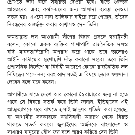
শ্রেণিতে ভাগ করে সহায়তা দেওয়া হবে। যাতে গুরুতর
আহতদের এবং কর্মক্ষমদের জন্য আলাদা ব্যবস্থা নেওয়া
সম্ভব হয়। এখনো যারা তালিকার বাইরে রয়ে গেছেন, তাঁদের
নিবন্ধনের অন্তর্ভুক্ত করার আশ্বাসও দেন তিনি।
ক্ষমতাচ্যুত দল আওয়ামী লীগের বিচার প্রসঙ্গে স্বরাষ্ট্রমন্ত্রী
বলেন, কোনো একক ব্যক্তির পাশাপাশি রাজনৈতিক দলও
যদি মানবতাবিরোধী অপরাধ করে থাকে তবে তাদেরও
আইনি কাঠামোর মুখোমুখি দাঁড় করানো সম্ভব। তবে তিনি
প্রশাসনিক নির্দেশে বা নির্বাহী আদেশে কোনো রাজনৈতিক দল
নিষিদ্ধের পক্ষে নন; বরং আদালতই এ বিষয়ে চুড়ান্ত ফয়সালা
দেবেন বলে মনে করেন।
আগামীতে যাতে দেশে আর কোনো স্বৈরাচারের জন্ম না হতে
পারে সে বিষয়ে সতর্ক করে তিনি জানান, ইতিহাসের এই
আত্মত্যাগকে ধরে রাখতে জুলাই জাদুঘর প্রতিষ্ঠা করা হয়েছে,
যা আগামীর সরকারকে ফ্যাসিবাদী আচরণ থেকে বিরত
থাকতে সতর্ক করবে। জুলাইয়ের অর্জনকে বাংলাদেশ ও
সাধারণ মানুষের যৌথ জয় বলে স্মরণ করিয়ে দেন তিনি।