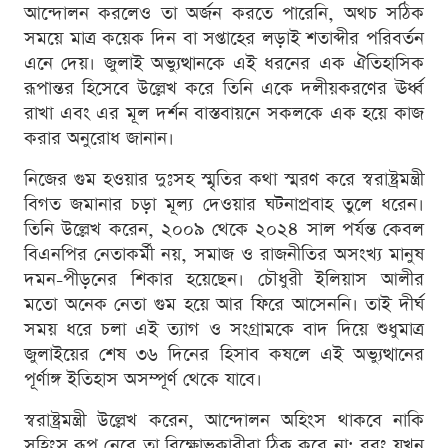
আন্দোলন করলেও তা অর্জন করতে পারেনি, অথচ সঠিক
সময়ে মাত্র কয়েক দিন বা সপ্তাহের লড়াই শতাব্দীর পরিবর্তন
এনে দেয়। জুলাই অভ্যুত্থানকে এই ধরনের এক ঐতিহাসিক
রূপান্তর হিসেবে উল্লেখ করে তিনি একে দলীয়করণের ঊর্ধ্ব
রাখা এবং এর মূল দর্শন বাস্তবায়নে সকলকে এক হয়ে কাজ
করার অনুরোধ জানান।
নিজের গুম হওয়ার দুঃসহ স্মৃতির কথা স্মরণ করে স্বরাষ্ট্রমন্ত্রী
বিগত জমানার চড়া মূল্য দেওয়ার ঘটনাপ্রবাহ তুলে ধরেন।
তিনি উল্লেখ করেন, ২০০৯ থেকে ২০২৪ সাল পর্যন্ত কেবল
বিএনপির নেতাকর্মী নয়, সমাজ ও রাজনীতির অসংখ্য মানুষ
দমন-পীড়নের শিকার হয়েছেন। চৌধুরী ইলিয়াস আলীর
মতো অনেক নেতা গুম হয়ে আর ফিরে আসেননি। তাই দীর্ঘ
সময় ধরে চলা এই ত্যাগ ও সংগ্রামকে বাদ দিয়ে শুধুমাত্র
জুলাইয়ের শেষ ৩৬ দিনের হিসাব কষলে এই অভ্যুত্থানের
পূর্ণাঙ্গ ইতিহাস অসম্পূর্ণ থেকে যাবে।
স্বরাষ্ট্রমন্ত্রী উল্লেখ করেন, আন্দোলন অহিংস থাকবে নাকি
সহিংস রূপ নেবে তা বিক্ষোভকারীরা ঠিক করে না; বরং যখন