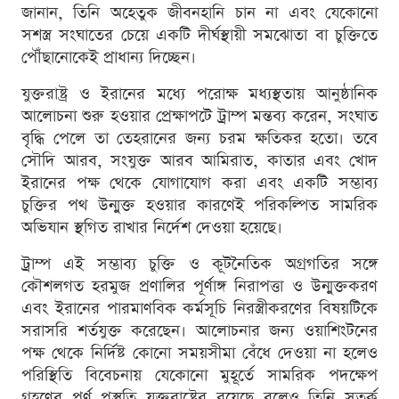
জানান, তিনি অহেতুক জীবনহানি চান না এবং যেকোনো
সশস্ত্র সংঘাতের চেয়ে একটি দীর্ঘস্থায়ী সমঝোতা বা চুক্তিতে
পৌঁছানোকেই প্রাধান্য দিচ্ছেন।
যুক্তরাষ্ট্র ও ইরানের মধ্যে পরোক্ষ মধ্যস্থতায় আনুষ্ঠানিক
আলোচনা শুরু হওয়ার প্রেক্ষাপটে ট্রাম্প মন্তব্য করেন, সংঘাত
বৃদ্ধি পেলে তা তেহরানের জন্য চরম ক্ষতিকর হতো। তবে
সৌদি আরব, সংযুক্ত আরব আমিরাত, কাতার এবং খোদ
ইরানের পক্ষ থেকে যোগাযোগ করা এবং একটি সম্ভাব্য
চুক্তির পথ উন্মুক্ত হওয়ার কারণেই পরিকল্পিত সামরিক
অভিযান স্থগিত রাখার নির্দেশ দেওয়া হয়েছে।
ট্রাম্প এই সম্ভাব্য চুক্তি ও কূটনৈতিক অগ্রগতির সঙ্গে
কৌশলগত হরমুজ প্রণালির পূর্ণাঙ্গ নিরাপত্তা ও উন্মুক্তকরণ
এবং ইরানের পারমাণবিক কর্মসূচি নিরস্ত্রীকরণের বিষয়টিকে
সরাসরি শর্তযুক্ত করেছেন। আলোচনার জন্য ওয়াশিংটনের
পক্ষ থেকে নির্দিষ্ট কোনো সময়সীমা বেঁধে দেওয়া না হলেও
পরিস্থিতি বিবেচনায় যেকোনো মুহূর্তে সামরিক পদক্ষেপ
গ্রহণের পূর্ণ প্রস্তুতি যুক্তরাষ্ট্রের রয়েছে বলেও তিনি সতর্ক