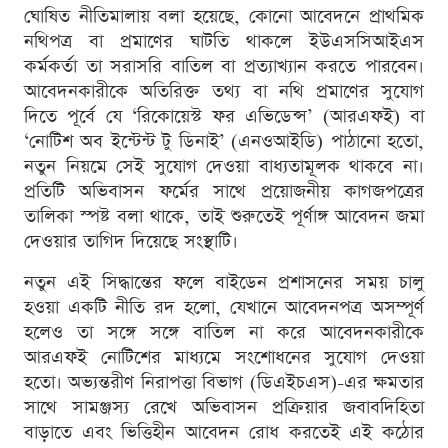
ঘোষিত নীতিমালায় বলা হয়েছে, কোনো আবেদনে প্রাথমিক
নথিপত্র বা প্রমাণের ঘাটতি থাকলে ইউএসসিআইএস
কর্মকর্তা তা সরাসরি বাতিল বা প্রত্যাখ্যান করতে পারবেন।
আবেদনকারীকে অতিরিক্ত তথ্য বা নথি প্রমাণের সুযোগ
দিতে পূর্বে যে ‘রিকোয়েস্ট ফর এভিডেন্স’ (আরএফই) বা
‘নোটিশ অব ইন্টেন্ট টু ডিনাই’ (এনওআইডি) পাঠানো হতো,
নতুন নিয়মে সেই সুযোগ দেওয়া বাধ্যতামূলক থাকবে না।
প্রতিটি অভিবাসন ফর্মের সাথে প্রয়োজনীয় কাগজপত্রের
তালিকা স্পষ্ট বলা থাকে, তাই শুরুতেই পূর্ণাঙ্গ আবেদন জমা
দেওয়ার তাগিদ দিয়েছে সংস্থাটি।
নতুন এই সিদ্ধান্তের ফলে বাইডেন প্রশাসনের সময় চালু
হওয়া একটি নীতি রদ হলো, যেখানে আবেদনপত্র অসম্পূর্ণ
হলেও তা সঙ্গে সঙ্গে বাতিল না করে আবেদনকারীকে
আরএফই নোটিশের মাধ্যমে সংশোধনের সুযোগ দেওয়া
হতো। অভ্যন্তরীণ নিরাপত্তা বিভাগ (ডিএইচএস)-এর ক্ষমতার
সাথে সামঞ্জস্য রেখে অভিবাসন প্রক্রিয়ার জবাবদিহিতা
বাড়াতে এবং ভিত্তিহীন আবেদন রোধ করতেই এই কঠোর