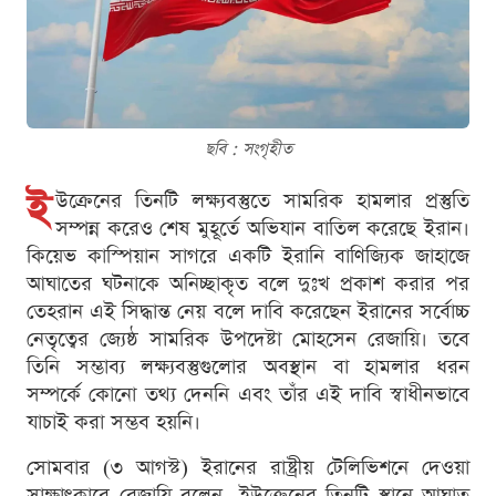
ছবি : সংগৃহীত
ই
উক্রেনের তিনটি লক্ষ্যবস্তুতে সামরিক হামলার প্রস্তুতি
সম্পন্ন করেও শেষ মুহূর্তে অভিযান বাতিল করেছে ইরান।
কিয়েভ কাস্পিয়ান সাগরে একটি ইরানি বাণিজ্যিক জাহাজে
আঘাতের ঘটনাকে অনিচ্ছাকৃত বলে দুঃখ প্রকাশ করার পর
তেহরান এই সিদ্ধান্ত নেয় বলে দাবি করেছেন ইরানের সর্বোচ্চ
নেতৃত্বের জ্যেষ্ঠ সামরিক উপদেষ্টা মোহসেন রেজায়ি। তবে
তিনি সম্ভাব্য লক্ষ্যবস্তুগুলোর অবস্থান বা হামলার ধরন
সম্পর্কে কোনো তথ্য দেননি এবং তাঁর এই দাবি স্বাধীনভাবে
যাচাই করা সম্ভব হয়নি।
সোমবার (৩ আগস্ট) ইরানের রাষ্ট্রীয় টেলিভিশনে দেওয়া
সাক্ষাৎকারে রেজায়ি বলেন, ইউক্রেনের তিনটি স্থানে আঘাত