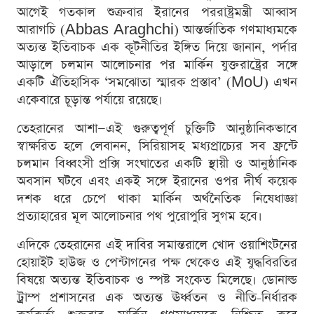
আগেই গতকাল শুক্রবার ইরানের পররাষ্ট্রমন্ত্রী আব্বাস
আরাগচি (Abbas Araghchi) আন্তর্জাতিক গণমাধ্যমকে
অত্যন্ত ইতিবাচক এক কূটনীতির ইঙ্গিত দিয়ে জানান, পর্দার
আড়ালে চলমান আলোচনার পর মার্কিন যুক্তরাষ্ট্রের সঙ্গে
একটি ঐতিহাসিক ‘সমঝোতা স্মারক প্রস্তাব’ (MoU) এখন
একেবারে চূড়ান্ত পর্যায়ে রয়েছে।
তেহরানের আশা—এই গুরুত্বপূর্ণ চুক্তিটি আনুষ্ঠানিকভাবে
স্বাক্ষরিত হলে লেবানন, সিরিয়াসহ মধ্যপ্রাচ্যের সব ফ্রন্টে
চলমান বিধ্বংসী প্রক্সি সংঘাতের একটি স্থায়ী ও আনুষ্ঠানিক
অবসান ঘটবে এবং একই সঙ্গে ইরানের ওপর দীর্ঘ কয়েক
দশক ধরে চেপে থাকা মার্কিন অর্থনৈতিক নিষেধাজ্ঞা
প্রত্যাহারের মূল আলোচনার পথ পুরোপুরি সুগম হবে।
এদিকে তেহরানের এই দাবির সমান্তরালে খোদ ওয়াশিংটনের
হোয়াইট হাউজ ও পেন্টাগনের পক্ষ থেকেও এই যুদ্ধবিরতির
বিষয়ে অত্যন্ত ইতিবাচক ও স্পষ্ট সংকেত মিলেছে। ডোনাল্ড
ট্রাম্প প্রশাসনের এক অত্যন্ত ঊর্ধ্বতন ও নীতি-নির্ধারক