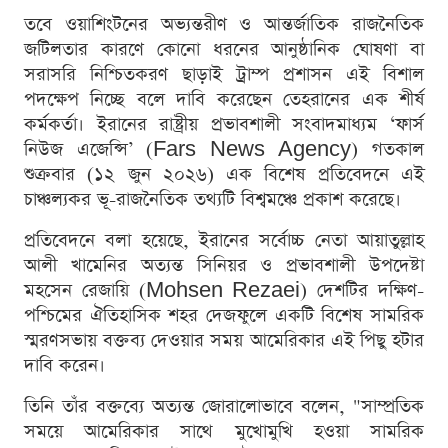
তবে ওয়াশিংটনের অভ্যন্তরীণ ও আন্তর্জাতিক রাজনৈতিক
জটিলতার কারণে কোনো ধরনের আনুষ্ঠানিক ঘোষণা বা
সরাসরি নিশ্চিতকরণ ছাড়াই ট্রাম্প প্রশাসন এই বিশাল
পদক্ষেপ নিচ্ছে বলে দাবি করেছেন তেহরানের এক শীর্ষ
কর্মকর্তা। ইরানের রাষ্ট্রীয় প্রভাবশালী সংবাদমাধ্যম ‘ফার্স
নিউজ এজেন্সি’ (Fars News Agency) গতকাল
শুক্রবার (১২ জুন ২০২৬) এক বিশেষ প্রতিবেদনে এই
চাঞ্চল্যকর ভূ-রাজনৈতিক তথ্যটি বিশ্বমঞ্চে প্রকাশ করেছে।
প্রতিবেদনে বলা হয়েছে, ইরানের সর্বোচ্চ নেতা আয়াতুল্লাহ
আলী খামেনির অত্যন্ত সিনিয়র ও প্রভাবশালী উপদেষ্টা
মহসেন রেজায়ি (Mohsen Rezaei) দেশটির দক্ষিণ-
পশ্চিমের ঐতিহাসিক শহর দেজফুলে একটি বিশেষ সামরিক
স্মরণসভায় বক্তব্য দেওয়ার সময় আমেরিকার এই পিছু হটার
দাবি করেন।
তিনি তাঁর বক্তব্যে অত্যন্ত জোরালোভাবে বলেন, "সাম্প্রতিক
সময়ে আমেরিকার সাথে মুখোমুখি হওয়া সামরিক