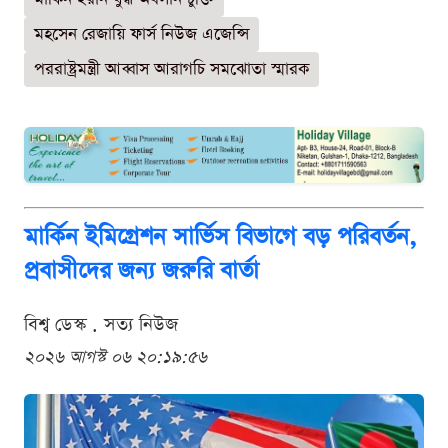
মহসেন রেজায়ি ফার্স নিউজ এজেন্সি
পররাষ্ট্রমন্ত্রী আব্বাস আরাগচি সমঝোতা স্মারক
মার্কিন ইমিগ্রেশন সার্ভিস বিভাগে বড় পরিবর্তন,
প্রবাসীদের জন্য জরুরি বার্তা
বিশ্ব ডেস্ক . সত্য নিউজ
২০২৬ আগস্ট ০৬ ২০:১৯:৫৬