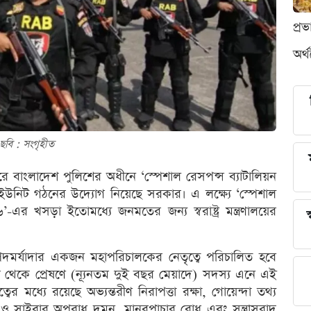
প্র
অর্
ছবি : সংগৃহীত
ত করে বাংলাদেশ পুলিশের অধীনে ‘স্পেশাল রেসপন্স ব্যাটালিয়ন
উনিট গঠনের উদ্যোগ নিয়েছে সরকার। এ লক্ষ্যে ‘স্পেশাল
র খসড়া ইতোমধ্যে জনমতের জন্য স্বরাষ্ট্র মন্ত্রণালয়ের
স
 পদমর্যাদার একজন মহাপরিচালকের নেতৃত্বে পরিচালিত হবে
ী থেকে প্রেষণে (ন্যূনতম দুই বছর মেয়াদে) সদস্য এনে এই
 মধ্যে রয়েছে অভ্যন্তরীণ নিরাপত্তা রক্ষা, গোয়েন্দা তথ্য
দক ও সাইবার অপরাধ দমন, মানবপাচার রোধ এবং সন্ত্রাসবাদ