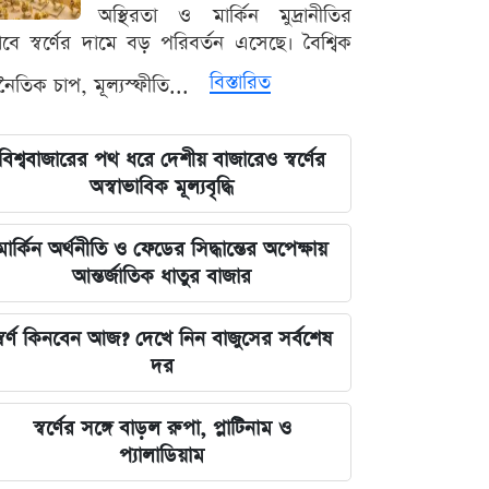
লঙ্কা প্রিমিয়ার লিগে ভারতীয় কিংবদন্তির
অস্থিরতা ও মার্কিন মুদ্রানীতির
আগমন, মালিকানায় বড় চমক
ভাবে স্বর্ণের দামে বড় পরিবর্তন এসেছে। বৈশ্বিক
বিস্তারিত
থনৈতিক চাপ, মূল্যস্ফীতি...
জুলাই কার-এ নিয়ে বিভাজন করলে অর্জন
হারিয়ে যাবে: স্বরাষ্ট্রমন্ত্রী
বিশ্ববাজারের পথ ধরে দেশীয় বাজারেও স্বর্ণের
আগামী ৪৮ ঘণ্টার আবহাওয়ার চিত্র: ঝোড়ো
অস্বাভাবিক মূল্যবৃদ্ধি
বৃষ্টি নিয়ে সতর্কবার্তা
মার্কিন অর্থনীতি ও ফেডের সিদ্ধান্তের অপেক্ষায়
'মানুষ ভোট দিয়ে এমপি বানিয়েছে,
আন্তর্জাতিক ধাতুর বাজার
বিএনপিকে সত্য মেনে নিতে হবে': রুমিন
ফারহানা
্বর্ণ কিনবেন আজ? দেখে নিন বাজুসের সর্বশেষ
দর
৫ আগস্টের ভরদুপুরে দেশত্যাগ: গণভবন
থেকে ভারতের ফ্লাইট পর্যন্ত যা ঘটেছিল
স্বর্ণের সঙ্গে বাড়ল রুপা, প্লাটিনাম ও
প্যালাডিয়াম
ভারতপ্রেমী হলে দাগি আসামির অপরাধও