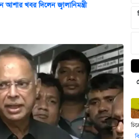
 আশার খবর দিলেন জ্বালানিমন্ত্রী
ড
চিত
বি