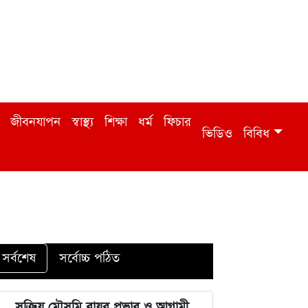
জীবনযাপন
স্বাস্থ্য
শিক্ষা
ধর্ম
ফিচার
ভিডিও
বিবিধ
সর্বশেষ
সর্বোচ্চ পঠিত
সক্রিয় মৌসুমি বায়ুর প্রভাব ও আগামী