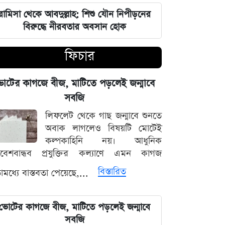
চার বিভাগে দুর্যোগপূর্ণ আবহাওয়ার আশঙ্কায়
আবহাওয়া দপ্তরের বিশেষ সতর্কতা
রামিসা থেকে আবদুল্লাহ: শিশু যৌন নিপীড়নের
বিরুদ্ধে নীরবতার অবসান হোক
হাসিনাকে মাইক দেওয়ায় ভারতকে
ফিচার
কাঠগড়ায় তুললেন সালাহউদ্দিন
বিশ্ববাজারের পথ ধরে দেশীয় বাজারেও
োটের কাগজে বীজ, মাটিতে পড়লেই জন্মাবে
স্বর্ণের অস্বাভাবিক মূল্যবৃদ্ধি
সবজি
লিফলেট থেকে গাছ জন্মাবে শুনতে
গ্যাস ও বিদ্যুৎ সংকট মোকাবিলায় নতুন
অবাক লাগলেও বিষয়টি মোটেই
আশার খবর দিলেন জ্বালানিমন্ত্রী
কল্পকাহিনি নয়। আধুনিক
িবেশবান্ধব প্রযুক্তির কল্যাণে এমন কাগজ
নদীদূষণ দূর করতে না পারলে ভবিষ্যৎ
বিস্তারিত
মধ্যে বাস্তবতা পেয়েছে,...
প্রজন্মের কাছে জবাব দিতে হবে: প্রধানমন্ত্রী
তারেক রহমান
ভোটের কাগজে বীজ, মাটিতে পড়লেই জন্মাবে
ফ্যাসিবাদবিরোধী সব শক্তির জাতীয় ঐক্য
সবজি