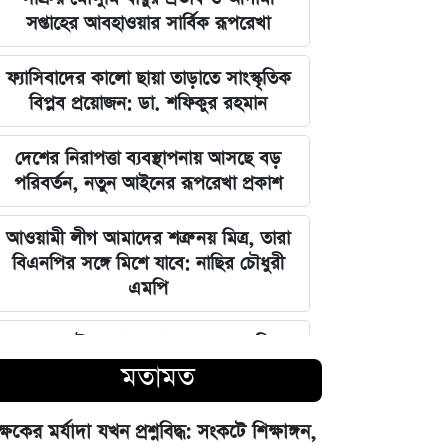
সপ্তাহের আবহাওয়ার সার্বিক রূপরেখা
ফ্যাসিবাদের কালো ছায়া তাড়াতে সাংস্কৃতিক
বিপ্লব প্রয়োজন: ডা. শফিকুর রহমান
দেশের নিরাপত্তা ব্যবস্থাপনায় আসছে বড়
পরিবর্তন, নতুন আইনের রূপরেখা প্রকাশ
আওয়ামী লীগ আমাদের শত্রু নয় মিত্র, তারা
বিএনপির সঙ্গে মিশে যাবে: নাছির চৌধুরী
এমপি
ঘরে বসেই যেভাবে জানবেন এসএসসির
ফলাফল, ১০ আগস্ট প্রকাশের ঘোষণা
মতামত
মার্কিন ইমিগ্রেশন সার্ভিস বিভাগে বড়
ক্ষকের মর্যাদা যখন প্রশ্নবিদ্ধ: সংকটে শিক্ষাঙ্গন,