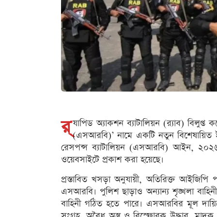
র‌্
যাপিড অ্যাকশন ব্যাটালিয়ন (র‌্যাব) বিলুপ্
(এসআরবি)’ নামে একটি নতুন বিশেষায়িত ই
রেসপন্স ব্যাটালিয়ন (এসআরবি) আইন, ২০২৬’-এ
ওয়েবসাইটে প্রকাশ করা হয়েছে।
প্রস্তাবিত খসড়া অনুযায়ী, অতিরিক্ত আইজিপি
এসআরবি। পুলিশ ছাড়াও অন্যান্য শৃঙ্খলা বাহিন
বাহিনী গঠিত হতে পারে। এসআরবির মূল দায়িত্বের
সংগ্রহ, অবৈধ অস্ত্র ও বিস্ফোরক উদ্ধার, মা