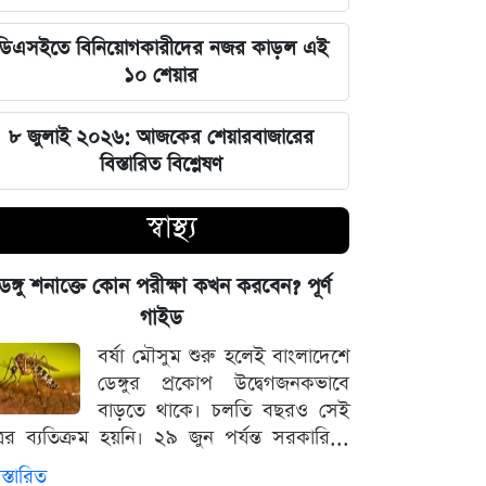
জুলাই স্মৃতি জাদুঘর উদ্বোধন করলেন
প্রধানমন্ত্রী তারেক রহমান
ডিএসইতে বিনিয়োগকারীদের নজর কাড়ল এই
১০ শেয়ার
মার্কিন ক্ষেপণাস্ত্র মজুত নিয়ে নতুন তথ্য, কী
বলছে সিএনএন
৮ জুলাই ২০২৬: আজকের শেয়ারবাজারের
বিস্তারিত বিশ্লেষণ
সালমানের অবয়ব পরিবর্তনের আসল কারণ
ও ষাটোর্ধ্বদের ওজন কমানোর সঠিক নিয়ম
স্বাস্থ্য
৫ আগস্ট বিজয়ের দিন, ভিন্নমত যেন
েঙ্গু শনাক্তে কোন পরীক্ষা কখন করবেন? পূর্ণ
শত্রুতায় রূপ না নেয়: প্রধানমন্ত্রী তারেক
গাইড
রহমান
বর্ষা মৌসুম শুরু হলেই বাংলাদেশে
ডেঙ্গুর প্রকোপ উদ্বেগজনকভাবে
নিজস্ব অর্থায়নে খালের ওপর বাঁশের সাঁকো
বাড়তে থাকে। চলতি বছরও সেই
বানিয়ে দিলেন ইউপি চেয়ারম্যান পদপ্রার্থী
্রের ব্যতিক্রম হয়নি। ২৯ জুন পর্যন্ত সরকারি...
শেখ আলমগীর
স্তারিত