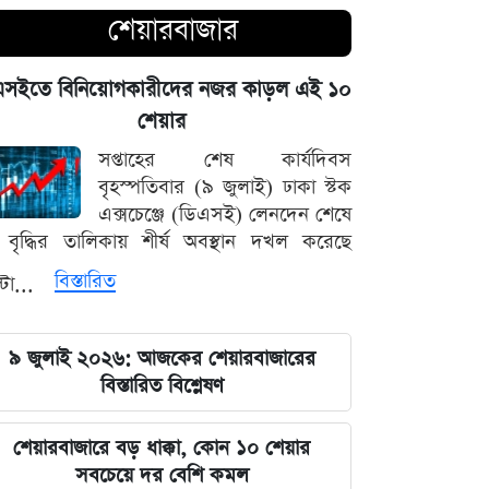
চোখ এড়িয়ে যায় দিল্লির: রুহুল কবির
শেয়ারবাজার
রিজভী
এসইতে বিনিয়োগকারীদের নজর কাড়ল এই ১০
বাংলাদেশ আর কোনো দেশের 'ক্লায়েন্ট স্টেট'
শেয়ার
থাকবে না: পররাষ্ট্রমন্ত্রী ড. খলিলুর রহমান
সপ্তাহের শেষ কার্যদিবস
এক ক্লিকেই ফোন-ল্যাপটপের নিয়ন্ত্রণ নিচ্ছে
বৃহস্পতিবার (৯ জুলাই) ঢাকা স্টক
হ্যাকাররা, পপ-আপ আপডেট নিয়ে কড়া
এক্সচেঞ্জে (ডিএসই) লেনদেন শেষে
হুঁশিয়ারি
বৃদ্ধির তালিকায় শীর্ষ অবস্থান দখল করেছে
বিস্তারিত
্টা...
চাঁদের পৃষ্ঠে ফ্যালকন-৯ রকেটের
অনাকাঙ্ক্ষিত আঘাত
৯ জুলাই ২০২৬: আজকের শেয়ারবাজারের
আবু সাঈদের ছবি ছাড়া কোনো ডকুমেন্টারি
বিস্তারিত বিশ্লেষণ
হতে পারে না: ভারপ্রাপ্ত রাষ্ট্রপতি হাফিজ
উদ্দিন
শেয়ারবাজারে বড় ধাক্কা, কোন ১০ শেয়ার
সবচেয়ে দর বেশি কমল