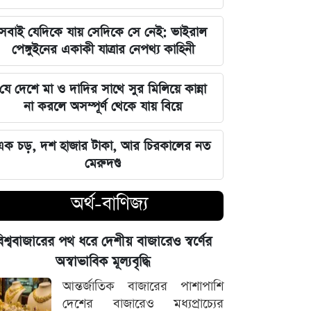
বজায় রাখা এখন সময়ের দাবি: মাহদী
আমিন
সবাই যেদিকে যায় সেদিকে সে নেই: ভাইরাল
পেঙ্গুইনের একাকী যাত্রার নেপথ্য কাহিনী
ইতিহাসের মালিকানা কারও একার নয়, ৫
আগস্টের বিজয় সাধারণ মানুষের: সাইদুর
যে দেশে মা ও দাদির সাথে সুর মিলিয়ে কান্না
রহমান লিটল
না করলে অসম্পূর্ণ থেকে যায় বিয়ে
দেবিদ্বার ম্যানেজিং কমিটির সভাপতি
এক চড়, দশ হাজার টাকা, আর চিরকালের নত
নির্বাচিত মিজানুর রহমান মাস্টার
মেরুদণ্ড
জুলাইয়ের চেতনাকে হৃদয়ে ধারণ করতে
অর্থ-বাণিজ্য
হবে, যেন তা হারিয়ে না যায়: ভারপ্রাপ্ত
রাষ্ট্রপতি
িশ্ববাজারের পথ ধরে দেশীয় বাজারেও স্বর্ণের
ভারত সরকারের আলটিমেটামের মুখে
অস্বাভাবিক মূল্যবৃদ্ধি
নতিস্বীকার, ভুল স্বীকার করল মেটা
আন্তর্জাতিক বাজারের পাশাপাশি
দেশের বাজারেও মধ্যপ্রাচ্যের