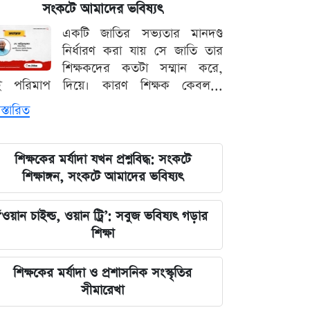
পরিবর্তন, প্রবাসীদের জন্য জরুরি বার্তা
সংকটে আমাদের ভবিষ্যৎ
একটি জাতির সভ্যতার মানদণ্ড
২০২৩ সালের ইসরায়েলি হামলার ক্ষত:
নির্ধারণ করা যায় সে জাতি তার
আড়াই বছর পর উদ্ধার ৪০ শিশুর
শিক্ষকদের কতটা সম্মান করে,
দেহাবশেষ
ই পরিমাপ দিয়ে। কারণ শিক্ষক কেবল...
স্তারিত
জুলাই শহীদদের কবর বাঁধানোর বরাদ্দও
মেরে খেয়েছে অন্তর্বর্তী সরকার: ইশরাক
হোসেন
শিক্ষকের মর্যাদা যখন প্রশ্নবিদ্ধ: সংকটে
শিক্ষাঙ্গন, সংকটে আমাদের ভবিষ্যৎ
শেয়ারবাজারে আর্থিক কেলেঙ্কারির তদন্তের
বড় আপডেট জানাল দুদক
‘ওয়ান চাইল্ড, ওয়ান ট্রি’: সবুজ ভবিষ্যৎ গড়ার
শিক্ষা
যুদ্ধের বড় প্রস্তুতি নিচ্ছে ইরান, আকাশ
প্রতিরক্ষা ও অস্ত্র ব্যবস্থার ব্যাপক
শিক্ষকের মর্যাদা ও প্রশাসনিক সংস্কৃতির
আধুনিকায়ন
সীমারেখা