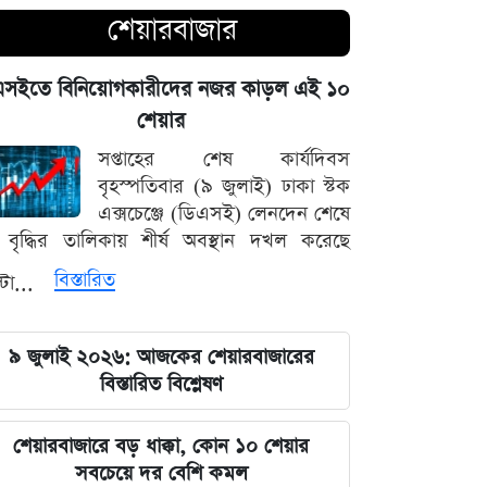
চোখ এড়িয়ে যায় দিল্লির: রুহুল কবির
শেয়ারবাজার
রিজভী
এসইতে বিনিয়োগকারীদের নজর কাড়ল এই ১০
বাংলাদেশ আর কোনো দেশের 'ক্লায়েন্ট স্টেট'
শেয়ার
থাকবে না: পররাষ্ট্রমন্ত্রী ড. খলিলুর রহমান
সপ্তাহের শেষ কার্যদিবস
এক ক্লিকেই ফোন-ল্যাপটপের নিয়ন্ত্রণ নিচ্ছে
বৃহস্পতিবার (৯ জুলাই) ঢাকা স্টক
হ্যাকাররা, পপ-আপ আপডেট নিয়ে কড়া
এক্সচেঞ্জে (ডিএসই) লেনদেন শেষে
হুঁশিয়ারি
বৃদ্ধির তালিকায় শীর্ষ অবস্থান দখল করেছে
বিস্তারিত
্টা...
চাঁদের পৃষ্ঠে ফ্যালকন-৯ রকেটের
অনাকাঙ্ক্ষিত আঘাত
৯ জুলাই ২০২৬: আজকের শেয়ারবাজারের
আবু সাঈদের ছবি ছাড়া কোনো ডকুমেন্টারি
বিস্তারিত বিশ্লেষণ
হতে পারে না: ভারপ্রাপ্ত রাষ্ট্রপতি হাফিজ
উদ্দিন
শেয়ারবাজারে বড় ধাক্কা, কোন ১০ শেয়ার
সবচেয়ে দর বেশি কমল