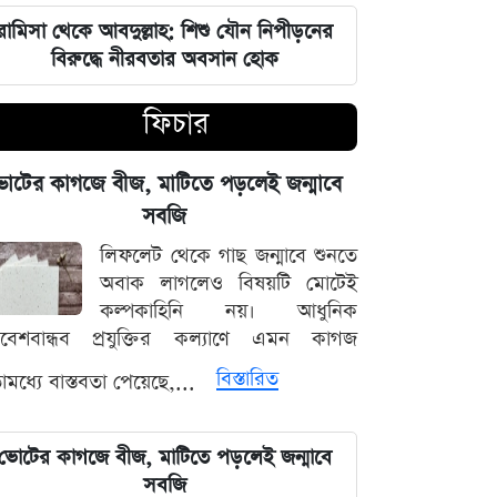
চার বিভাগে দুর্যোগপূর্ণ আবহাওয়ার আশঙ্কায়
আবহাওয়া দপ্তরের বিশেষ সতর্কতা
রামিসা থেকে আবদুল্লাহ: শিশু যৌন নিপীড়নের
বিরুদ্ধে নীরবতার অবসান হোক
হাসিনাকে মাইক দেওয়ায় ভারতকে
ফিচার
কাঠগড়ায় তুললেন সালাহউদ্দিন
বিশ্ববাজারের পথ ধরে দেশীয় বাজারেও
োটের কাগজে বীজ, মাটিতে পড়লেই জন্মাবে
স্বর্ণের অস্বাভাবিক মূল্যবৃদ্ধি
সবজি
লিফলেট থেকে গাছ জন্মাবে শুনতে
গ্যাস ও বিদ্যুৎ সংকট মোকাবিলায় নতুন
অবাক লাগলেও বিষয়টি মোটেই
আশার খবর দিলেন জ্বালানিমন্ত্রী
কল্পকাহিনি নয়। আধুনিক
িবেশবান্ধব প্রযুক্তির কল্যাণে এমন কাগজ
নদীদূষণ দূর করতে না পারলে ভবিষ্যৎ
বিস্তারিত
মধ্যে বাস্তবতা পেয়েছে,...
প্রজন্মের কাছে জবাব দিতে হবে: প্রধানমন্ত্রী
তারেক রহমান
ভোটের কাগজে বীজ, মাটিতে পড়লেই জন্মাবে
ফ্যাসিবাদবিরোধী সব শক্তির জাতীয় ঐক্য
সবজি