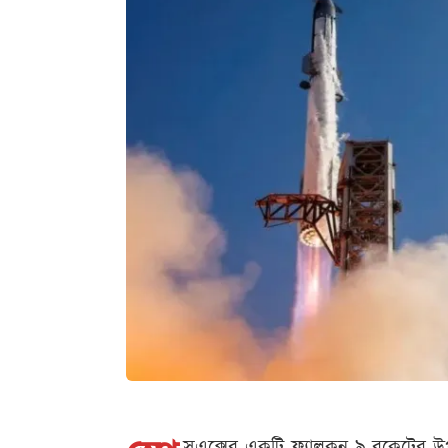
সএক্সের একটি ফ্যালকন-৯ রকেটের উপ