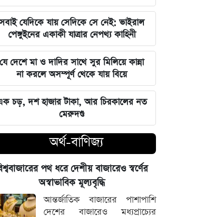
বজায় রাখা এখন সময়ের দাবি: মাহদী
আমিন
সবাই যেদিকে যায় সেদিকে সে নেই: ভাইরাল
পেঙ্গুইনের একাকী যাত্রার নেপথ্য কাহিনী
ইতিহাসের মালিকানা কারও একার নয়, ৫
আগস্টের বিজয় সাধারণ মানুষের: সাইদুর
যে দেশে মা ও দাদির সাথে সুর মিলিয়ে কান্না
রহমান লিটল
না করলে অসম্পূর্ণ থেকে যায় বিয়ে
দেবিদ্বার ম্যানেজিং কমিটির সভাপতি
এক চড়, দশ হাজার টাকা, আর চিরকালের নত
নির্বাচিত মিজানুর রহমান মাস্টার
মেরুদণ্ড
জুলাইয়ের চেতনাকে হৃদয়ে ধারণ করতে
অর্থ-বাণিজ্য
হবে, যেন তা হারিয়ে না যায়: ভারপ্রাপ্ত
রাষ্ট্রপতি
িশ্ববাজারের পথ ধরে দেশীয় বাজারেও স্বর্ণের
ভারত সরকারের আলটিমেটামের মুখে
অস্বাভাবিক মূল্যবৃদ্ধি
নতিস্বীকার, ভুল স্বীকার করল মেটা
আন্তর্জাতিক বাজারের পাশাপাশি
দেশের বাজারেও মধ্যপ্রাচ্যের