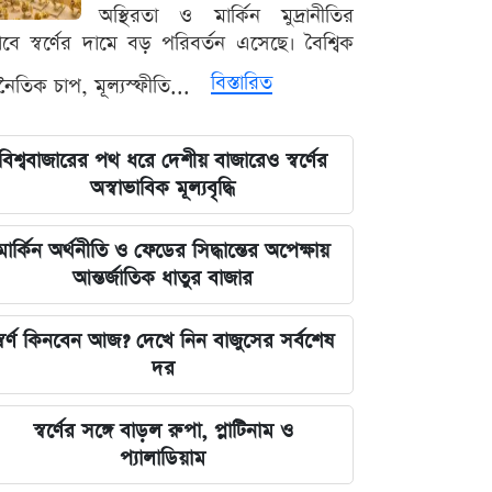
লঙ্কা প্রিমিয়ার লিগে ভারতীয় কিংবদন্তির
অস্থিরতা ও মার্কিন মুদ্রানীতির
আগমন, মালিকানায় বড় চমক
ভাবে স্বর্ণের দামে বড় পরিবর্তন এসেছে। বৈশ্বিক
বিস্তারিত
থনৈতিক চাপ, মূল্যস্ফীতি...
জুলাই কার-এ নিয়ে বিভাজন করলে অর্জন
হারিয়ে যাবে: স্বরাষ্ট্রমন্ত্রী
বিশ্ববাজারের পথ ধরে দেশীয় বাজারেও স্বর্ণের
আগামী ৪৮ ঘণ্টার আবহাওয়ার চিত্র: ঝোড়ো
অস্বাভাবিক মূল্যবৃদ্ধি
বৃষ্টি নিয়ে সতর্কবার্তা
মার্কিন অর্থনীতি ও ফেডের সিদ্ধান্তের অপেক্ষায়
'মানুষ ভোট দিয়ে এমপি বানিয়েছে,
আন্তর্জাতিক ধাতুর বাজার
বিএনপিকে সত্য মেনে নিতে হবে': রুমিন
ফারহানা
্বর্ণ কিনবেন আজ? দেখে নিন বাজুসের সর্বশেষ
দর
৫ আগস্টের ভরদুপুরে দেশত্যাগ: গণভবন
থেকে ভারতের ফ্লাইট পর্যন্ত যা ঘটেছিল
স্বর্ণের সঙ্গে বাড়ল রুপা, প্লাটিনাম ও
প্যালাডিয়াম
ভারতপ্রেমী হলে দাগি আসামির অপরাধও