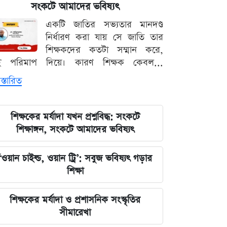
পরিবর্তন, প্রবাসীদের জন্য জরুরি বার্তা
সংকটে আমাদের ভবিষ্যৎ
একটি জাতির সভ্যতার মানদণ্ড
২০২৩ সালের ইসরায়েলি হামলার ক্ষত:
নির্ধারণ করা যায় সে জাতি তার
আড়াই বছর পর উদ্ধার ৪০ শিশুর
শিক্ষকদের কতটা সম্মান করে,
দেহাবশেষ
ই পরিমাপ দিয়ে। কারণ শিক্ষক কেবল...
স্তারিত
জুলাই শহীদদের কবর বাঁধানোর বরাদ্দও
মেরে খেয়েছে অন্তর্বর্তী সরকার: ইশরাক
হোসেন
শিক্ষকের মর্যাদা যখন প্রশ্নবিদ্ধ: সংকটে
শিক্ষাঙ্গন, সংকটে আমাদের ভবিষ্যৎ
শেয়ারবাজারে আর্থিক কেলেঙ্কারির তদন্তের
বড় আপডেট জানাল দুদক
‘ওয়ান চাইল্ড, ওয়ান ট্রি’: সবুজ ভবিষ্যৎ গড়ার
শিক্ষা
যুদ্ধের বড় প্রস্তুতি নিচ্ছে ইরান, আকাশ
প্রতিরক্ষা ও অস্ত্র ব্যবস্থার ব্যাপক
শিক্ষকের মর্যাদা ও প্রশাসনিক সংস্কৃতির
আধুনিকায়ন
সীমারেখা