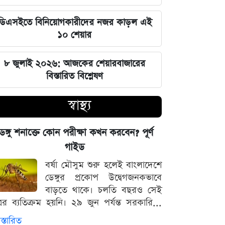
জুলাই স্মৃতি জাদুঘর উদ্বোধন করলেন
প্রধানমন্ত্রী তারেক রহমান
ডিএসইতে বিনিয়োগকারীদের নজর কাড়ল এই
১০ শেয়ার
মার্কিন ক্ষেপণাস্ত্র মজুত নিয়ে নতুন তথ্য, কী
বলছে সিএনএন
৮ জুলাই ২০২৬: আজকের শেয়ারবাজারের
বিস্তারিত বিশ্লেষণ
সালমানের অবয়ব পরিবর্তনের আসল কারণ
ও ষাটোর্ধ্বদের ওজন কমানোর সঠিক নিয়ম
স্বাস্থ্য
৫ আগস্ট বিজয়ের দিন, ভিন্নমত যেন
েঙ্গু শনাক্তে কোন পরীক্ষা কখন করবেন? পূর্ণ
শত্রুতায় রূপ না নেয়: প্রধানমন্ত্রী তারেক
গাইড
রহমান
বর্ষা মৌসুম শুরু হলেই বাংলাদেশে
ডেঙ্গুর প্রকোপ উদ্বেগজনকভাবে
নিজস্ব অর্থায়নে খালের ওপর বাঁশের সাঁকো
বাড়তে থাকে। চলতি বছরও সেই
বানিয়ে দিলেন ইউপি চেয়ারম্যান পদপ্রার্থী
্রের ব্যতিক্রম হয়নি। ২৯ জুন পর্যন্ত সরকারি...
শেখ আলমগীর
স্তারিত