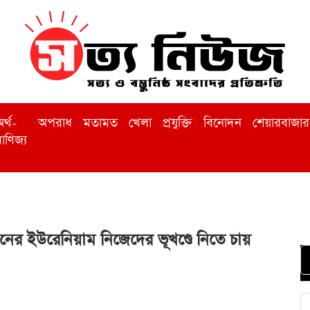
র্থ-
অপরাধ
মতামত
খেলা
প্রযুক্তি
বিনোদন
শেয়ারবাজার
াণিজ্য
নের ইউরেনিয়াম নিজেদের ভূখণ্ডে নিতে চায়