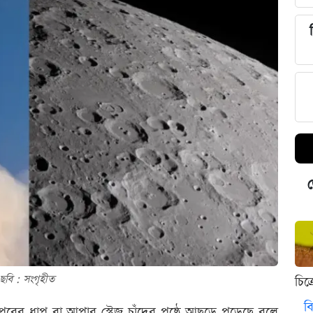
ড
ছবি : সংগৃহীত
চিত
বি
রের ধাপ বা আপার স্টেজ চাঁদের পৃষ্ঠে আছড়ে পড়েছে বলে