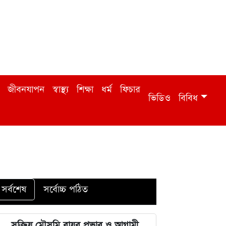
জীবনযাপন
স্বাস্থ্য
শিক্ষা
ধর্ম
ফিচার
ভিডিও
বিবিধ
সর্বশেষ
সর্বোচ্চ পঠিত
সক্রিয় মৌসুমি বায়ুর প্রভাব ও আগামী