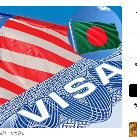
ব
ছবি : সংগৃহীত