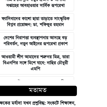
সপ্তাহের আবহাওয়ার সার্বিক রূপরেখা
ফ্যাসিবাদের কালো ছায়া তাড়াতে সাংস্কৃতিক
বিপ্লব প্রয়োজন: ডা. শফিকুর রহমান
দেশের নিরাপত্তা ব্যবস্থাপনায় আসছে বড়
পরিবর্তন, নতুন আইনের রূপরেখা প্রকাশ
আওয়ামী লীগ আমাদের শত্রু নয় মিত্র, তারা
বিএনপির সঙ্গে মিশে যাবে: নাছির চৌধুরী
এমপি
ঘরে বসেই যেভাবে জানবেন এসএসসির
ফলাফল, ১০ আগস্ট প্রকাশের ঘোষণা
মতামত
মার্কিন ইমিগ্রেশন সার্ভিস বিভাগে বড়
ক্ষকের মর্যাদা যখন প্রশ্নবিদ্ধ: সংকটে শিক্ষাঙ্গন,