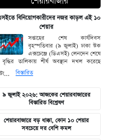
শেয়ারবাজার
পদত্যাগের হুমকি দিলে সরাসরি গ্রহণের
হুঁশিয়ারি, পেজেশকিয়ান-খামেনি দ্বন্দ্বে উত্তপ্ত
এসইতে বিনিয়োগকারীদের নজর কাড়ল এই ১০
ইরান
শেয়ার
৫ আগস্ট ঘিরে সারা দেশে কঠোর নজরদারি,
সপ্তাহের শেষ কার্যদিবস
মাঠে নামানো হয়েছে একাধিক গোয়েন্দা দল
বৃহস্পতিবার (৯ জুলাই) ঢাকা স্টক
এক্সচেঞ্জে (ডিএসই) লেনদেন শেষে
বাদ পড়ছে ৭ মার্চের ভাষণ ও বঙ্গবন্ধুর
বৃদ্ধির তালিকায় শীর্ষ অবস্থান দখল করেছে
প্রতিকৃতি টাঙানোর বাধ্যবাধকতা
বিস্তারিত
্টা...
সৌদি আরবের সাথে কৌশলগত দীর্ঘমেয়াদি
সম্পর্ক চান প্রধানমন্ত্রী তারেক রহমান
৯ জুলাই ২০২৬: আজকের শেয়ারবাজারের
বিস্তারিত বিশ্লেষণ
মার্কিন অর্থনীতি ও ফেডের সিদ্ধান্তের
অপেক্ষায় আন্তর্জাতিক ধাতুর বাজার
শেয়ারবাজারে বড় ধাক্কা, কোন ১০ শেয়ার
সবচেয়ে দর বেশি কমল
শেখ হাসিনার বক্তব্য প্রচারের আয়োজনে