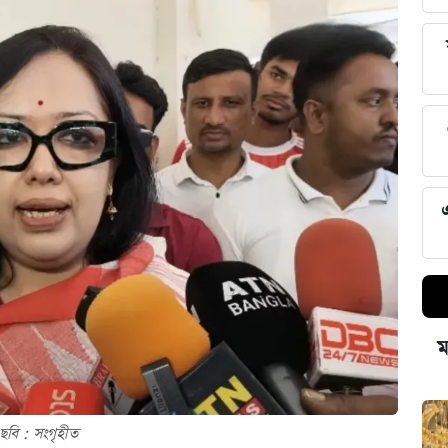
ম
ছবি : সংগৃহীত