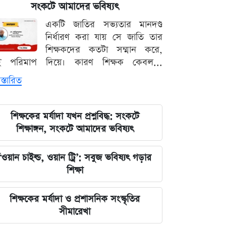
সংকটে আমাদের ভবিষ্যৎ
লঙ্কা প্রিমিয়ার লিগে ভারতীয় কিংবদন্তির
একটি জাতির সভ্যতার মানদণ্ড
আগমন, মালিকানায় বড় চমক
নির্ধারণ করা যায় সে জাতি তার
শিক্ষকদের কতটা সম্মান করে,
জুলাই কার-এ নিয়ে বিভাজন করলে অর্জন
ই পরিমাপ দিয়ে। কারণ শিক্ষক কেবল...
হারিয়ে যাবে: স্বরাষ্ট্রমন্ত্রী
স্তারিত
আগামী ৪৮ ঘণ্টার আবহাওয়ার চিত্র: ঝোড়ো
বৃষ্টি নিয়ে সতর্কবার্তা
শিক্ষকের মর্যাদা যখন প্রশ্নবিদ্ধ: সংকটে
শিক্ষাঙ্গন, সংকটে আমাদের ভবিষ্যৎ
'মানুষ ভোট দিয়ে এমপি বানিয়েছে,
বিএনপিকে সত্য মেনে নিতে হবে': রুমিন
‘ওয়ান চাইল্ড, ওয়ান ট্রি’: সবুজ ভবিষ্যৎ গড়ার
ফারহানা
শিক্ষা
৫ আগস্টের ভরদুপুরে দেশত্যাগ: গণভবন
শিক্ষকের মর্যাদা ও প্রশাসনিক সংস্কৃতির
থেকে ভারতের ফ্লাইট পর্যন্ত যা ঘটেছিল
সীমারেখা