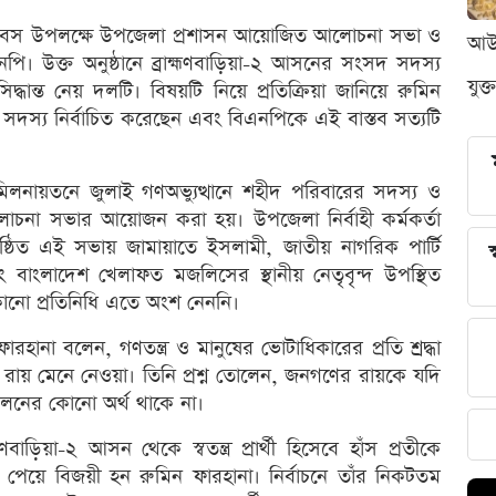
ান দিবস উপলক্ষে উপজেলা প্রশাসন আয়োজিত আলোচনা সভা ও
আউন
িএনপি। উক্ত অনুষ্ঠানে ব্রাহ্মণবাড়িয়া-২ আসনের সংসদ সদস্য
যুক্
দ্ধান্ত নেয় দলটি। বিষয়টি নিয়ে প্রতিক্রিয়া জানিয়ে রুমিন
দস্য নির্বাচিত করেছেন এবং বিএনপিকে এই বাস্তব সত্যটি
লনায়তনে জুলাই গণঅভ্যুত্থানে শহীদ পরিবারের সদস্য ও
লোচনা সভার আয়োজন করা হয়। উপজেলা নির্বাহী কর্মকর্তা
্ঠিত এই সভায় জামায়াতে ইসলামী, জাতীয় নাগরিক পার্টি
স
বাংলাদেশ খেলাফত মজলিসের স্থানীয় নেতৃবৃন্দ উপস্থিত
কোনো প্রতিনিধি এতে অংশ নেননি।
রহানা বলেন, গণতন্ত্র ও মানুষের ভোটাধিকারের প্রতি শ্রদ্ধা
য় মেনে নেওয়া। তিনি প্রশ্ন তোলেন, জনগণের রায়কে যদি
লনের কোনো অর্থ থাকে না।
মণবাড়িয়া-২ আসন থেকে স্বতন্ত্র প্রার্থী হিসেবে হাঁস প্রতীকে
ট পেয়ে বিজয়ী হন রুমিন ফারহানা। নির্বাচনে তাঁর নিকটতম