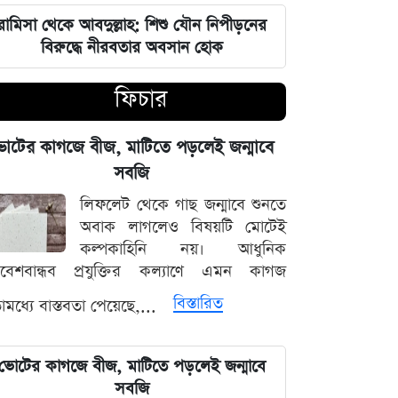
ভারতপ্রেমী হলে দাগি আসামির অপরাধও
চোখ এড়িয়ে যায় দিল্লির: রুহুল কবির
রামিসা থেকে আবদুল্লাহ: শিশু যৌন নিপীড়নের
রিজভী
বিরুদ্ধে নীরবতার অবসান হোক
ফিচার
বাংলাদেশ আর কোনো দেশের 'ক্লায়েন্ট স্টেট'
থাকবে না: পররাষ্ট্রমন্ত্রী ড. খলিলুর রহমান
োটের কাগজে বীজ, মাটিতে পড়লেই জন্মাবে
এক ক্লিকেই ফোন-ল্যাপটপের নিয়ন্ত্রণ নিচ্ছে
সবজি
হ্যাকাররা, পপ-আপ আপডেট নিয়ে কড়া
লিফলেট থেকে গাছ জন্মাবে শুনতে
হুঁশিয়ারি
অবাক লাগলেও বিষয়টি মোটেই
কল্পকাহিনি নয়। আধুনিক
চাঁদের পৃষ্ঠে ফ্যালকন-৯ রকেটের
িবেশবান্ধব প্রযুক্তির কল্যাণে এমন কাগজ
অনাকাঙ্ক্ষিত আঘাত
বিস্তারিত
মধ্যে বাস্তবতা পেয়েছে,...
আবু সাঈদের ছবি ছাড়া কোনো ডকুমেন্টারি
হতে পারে না: ভারপ্রাপ্ত রাষ্ট্রপতি হাফিজ
ভোটের কাগজে বীজ, মাটিতে পড়লেই জন্মাবে
উদ্দিন
সবজি