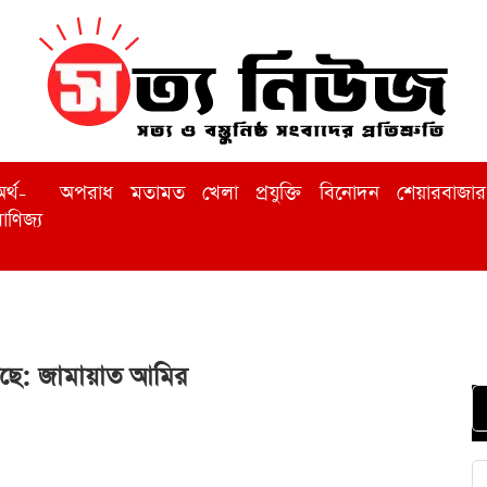
র্থ-
অপরাধ
মতামত
খেলা
প্রযুক্তি
বিনোদন
শেয়ারবাজার
াণিজ্য
ঁটছে: জামায়াত আমির