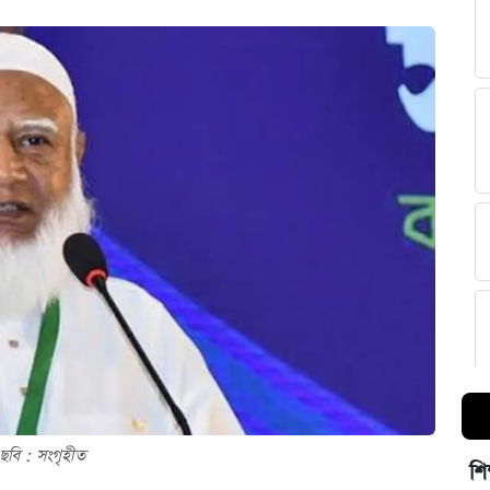
ছবি : সংগৃহীত
শি