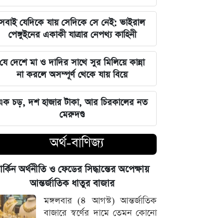
জুলাই স্মৃতি জাদুঘর উদ্বোধন করলেন
সবাই যেদিকে যায় সেদিকে সে নেই: ভাইরাল
প্রধানমন্ত্রী তারেক রহমান
পেঙ্গুইনের একাকী যাত্রার নেপথ্য কাহিনী
মার্কিন ক্ষেপণাস্ত্র মজুত নিয়ে নতুন তথ্য, কী
যে দেশে মা ও দাদির সাথে সুর মিলিয়ে কান্না
বলছে সিএনএন
না করলে অসম্পূর্ণ থেকে যায় বিয়ে
সালমানের অবয়ব পরিবর্তনের আসল কারণ
এক চড়, দশ হাজার টাকা, আর চিরকালের নত
ও ষাটোর্ধ্বদের ওজন কমানোর সঠিক নিয়ম
মেরুদণ্ড
৫ আগস্ট বিজয়ের দিন, ভিন্নমত যেন
অর্থ-বাণিজ্য
শত্রুতায় রূপ না নেয়: প্রধানমন্ত্রী তারেক
রহমান
ার্কিন অর্থনীতি ও ফেডের সিদ্ধান্তের অপেক্ষায়
নিজস্ব অর্থায়নে খালের ওপর বাঁশের সাঁকো
আন্তর্জাতিক ধাতুর বাজার
বানিয়ে দিলেন ইউপি চেয়ারম্যান পদপ্রার্থী
মঙ্গলবার (৪ আগস্ট) আন্তর্জাতিক
শেখ আলমগীর
বাজারে স্বর্ণের দামে তেমন কোনো