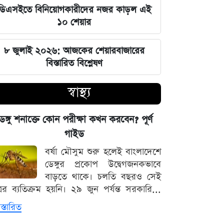
সম্পৃক্ততা নেই দিল্লির: রণধীর জয়সোয়াল
ডিএসইতে বিনিয়োগকারীদের নজর কাড়ল এই
১০ শেয়ার
সিট দখল ঘিরে আলিয়া মাদ্রাসায় ছাত্রদল-
শিবির রক্তক্ষয়ী সংঘর্ষ
৮ জুলাই ২০২৬: আজকের শেয়ারবাজারের
বিস্তারিত বিশ্লেষণ
মঙ্গলবারের পাঁচ ওয়াক্ত নামাজের সময়সূচি
স্বাস্থ্য
স্বর্ণ কিনবেন আজ? দেখে নিন বাজুসের
সর্বশেষ দর
েঙ্গু শনাক্তে কোন পরীক্ষা কখন করবেন? পূর্ণ
গাইড
৫ আগস্ট সব শিক্ষাপ্রতিষ্ঠানে বিশেষ
বর্ষা মৌসুম শুরু হলেই বাংলাদেশে
কর্মসূচির নির্দেশ
ডেঙ্গুর প্রকোপ উদ্বেগজনকভাবে
বাড়তে থাকে। চলতি বছরও সেই
স্বর্ণের সঙ্গে বাড়ল রুপা, প্লাটিনাম ও
্রের ব্যতিক্রম হয়নি। ২৯ জুন পর্যন্ত সরকারি...
প্যালাডিয়াম
স্তারিত
আজ মঙ্গলবার বন্ধ যেসব মার্কেট, বের