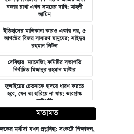
বজায় রাখা এখন সময়ের দাবি: মাহদী
আমিন
ইতিহাসের মালিকানা কারও একার নয়, ৫
আগস্টের বিজয় সাধারণ মানুষের: সাইদুর
রহমান লিটল
দেবিদ্বার ম্যানেজিং কমিটির সভাপতি
নির্বাচিত মিজানুর রহমান মাস্টার
জুলাইয়ের চেতনাকে হৃদয়ে ধারণ করতে
হবে, যেন তা হারিয়ে না যায়: ভারপ্রাপ্ত
রাষ্ট্রপতি
মতামত
ভারত সরকারের আলটিমেটামের মুখে
নতিস্বীকার, ভুল স্বীকার করল মেটা
ক্ষকের মর্যাদা যখন প্রশ্নবিদ্ধ: সংকটে শিক্ষাঙ্গন,