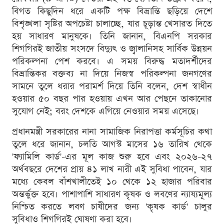
বিগত কিছুদিন ধরে একটি পক্ষ বিভ্রান্তি ছড়িয়ে দেশে
বিশৃঙ্খলা সৃষ্টির অপচেষ্টা চালাচ্ছে, যার চূড়ান্ত খেসারত দিতে
হয় সাধারণ মানুষকে। তিনি জানান, বিএনপি সরকার
শিগগিরই জাতীয় সংসদে বিদ্যুৎ ও জ্বালানিসহ সার্বিক উন্নয়ন
পরিকল্পনা পেশ করবে। এ সময় বিরুদ্ধ মতাদর্শীদের
বিভ্রান্তিকর বক্তব্য না দিয়ে নিজস্ব পরিকল্পনা জনগণের
সামনে তুলে ধরার পরামর্শ দিয়ে তিনি বলেন, দেশ স্বাধীন
হওয়ার ৫০ বছর পার হওয়ায় এখন আর পেছনে তাকানোর
সুযোগ নেই; বরং দেশকে এগিয়ে নেওয়ার সময় এসেছে।
প্রধানমন্ত্রী সরকারের নানা সামাজিক নিরাপত্তা কর্মসূচির কথা
তুলে ধরে জানান, চলতি আগস্ট মাসের ১৬ তারিখ থেকে
'ফ্যামিলি কার্ড'-এর মূল কাজ শুরু হবে এবং ২০২৬-২৭
অর্থবছরে দেশের প্রায় ৪১ লাখ নারী এই সুবিধা পাবেন, যার
মধ্যে কেবল বাঁশখালীতেই ১০ থেকে ১২ হাজার পরিবার
অন্তর্ভুক্ত হবে। পাশাপাশি সাধারণ কৃষক ও লবণের ন্যায্যমূল্য
নিশ্চিত করতে লবণ চাষীদের জন্য 'কৃষক কার্ড' চালুর
সুবিধাও শিগগিরই ঘোষণা করা হবে।