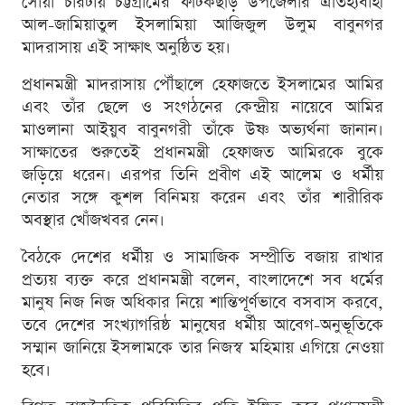
সোয়া চারটায় চট্টগ্রামের ফটিকছড়ি উপজেলার ঐতিহ্যবাহী
আল-জামিয়াতুল ইসলামিয়া আজিজুল উলুম বাবুনগর
মাদরাসায় এই সাক্ষাৎ অনুষ্ঠিত হয়।
প্রধানমন্ত্রী মাদরাসায় পৌঁছালে হেফাজতে ইসলামের আমির
এবং তাঁর ছেলে ও সংগঠনের কেন্দ্রীয় নায়েবে আমির
মাওলানা আইয়ুব বাবুনগরী তাঁকে উষ্ণ অভ্যর্থনা জানান।
সাক্ষাতের শুরুতেই প্রধানমন্ত্রী হেফাজত আমিরকে বুকে
জড়িয়ে ধরেন। এরপর তিনি প্রবীণ এই আলেম ও ধর্মীয়
নেতার সঙ্গে কুশল বিনিময় করেন এবং তাঁর শারীরিক
অবস্থার খোঁজখবর নেন।
বৈঠকে দেশের ধর্মীয় ও সামাজিক সম্প্রীতি বজায় রাখার
প্রত্যয় ব্যক্ত করে প্রধানমন্ত্রী বলেন, বাংলাদেশে সব ধর্মের
মানুষ নিজ নিজ অধিকার নিয়ে শান্তিপূর্ণভাবে বসবাস করবে,
তবে দেশের সংখ্যাগরিষ্ঠ মানুষের ধর্মীয় আবেগ-অনুভূতিকে
সম্মান জানিয়ে ইসলামকে তার নিজস্ব মহিমায় এগিয়ে নেওয়া
হবে।