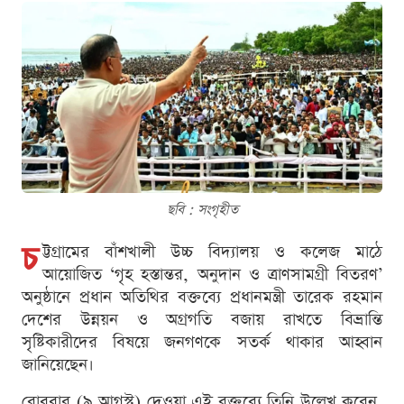
ছবি : সংগৃহীত
চ
ট্টগ্রামের বাঁশখালী উচ্চ বিদ্যালয় ও কলেজ মাঠে
আয়োজিত ‘গৃহ হস্তান্তর, অনুদান ও ত্রাণসামগ্রী বিতরণ’
অনুষ্ঠানে প্রধান অতিথির বক্তব্যে প্রধানমন্ত্রী তারেক রহমান
দেশের উন্নয়ন ও অগ্রগতি বজায় রাখতে বিভ্রান্তি
সৃষ্টিকারীদের বিষয়ে জনগণকে সতর্ক থাকার আহ্বান
জানিয়েছেন।
রোববার (৯ আগস্ট) দেওয়া এই বক্তব্যে তিনি উল্লেখ করেন,