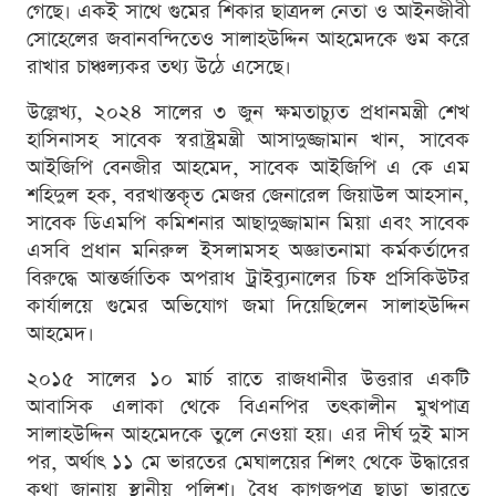
গেছে। একই সাথে গুমের শিকার ছাত্রদল নেতা ও আইনজীবী
সোহেলের জবানবন্দিতেও সালাহউদ্দিন আহমেদকে গুম করে
রাখার চাঞ্চল্যকর তথ্য উঠে এসেছে।
উল্লেখ্য, ২০২৪ সালের ৩ জুন ক্ষমতাচ্যুত প্রধানমন্ত্রী শেখ
হাসিনাসহ সাবেক স্বরাষ্ট্রমন্ত্রী আসাদুজ্জামান খান, সাবেক
আইজিপি বেনজীর আহমেদ, সাবেক আইজিপি এ কে এম
শহিদুল হক, বরখাস্তকৃত মেজর জেনারেল জিয়াউল আহসান,
সাবেক ডিএমপি কমিশনার আছাদুজ্জামান মিয়া এবং সাবেক
এসবি প্রধান মনিরুল ইসলামসহ অজ্ঞাতনামা কর্মকর্তাদের
বিরুদ্ধে আন্তর্জাতিক অপরাধ ট্রাইব্যুনালের চিফ প্রসিকিউটর
কার্যালয়ে গুমের অভিযোগ জমা দিয়েছিলেন সালাহউদ্দিন
আহমেদ।
২০১৫ সালের ১০ মার্চ রাতে রাজধানীর উত্তরার একটি
আবাসিক এলাকা থেকে বিএনপির তৎকালীন মুখপাত্র
সালাহউদ্দিন আহমেদকে তুলে নেওয়া হয়। এর দীর্ঘ দুই মাস
পর, অর্থাৎ ১১ মে ভারতের মেঘালয়ের শিলং থেকে উদ্ধারের
কথা জানায় স্থানীয় পুলিশ। বৈধ কাগজপত্র ছাড়া ভারতে