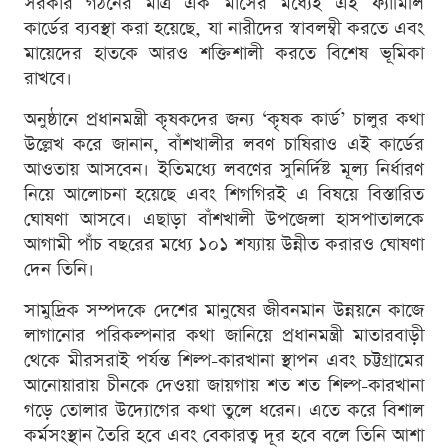
সরকার গঠনের মাত্র এক মাসের মধ্যেই এই ফ্যামিলি
কার্ডের ব্যবস্থা করা হয়েছে, যা নারীদের স্বাবলম্বী করতে এবং
মায়েদের হাতকে আরও শক্তিশালী করতে বিশেষ ভূমিকা
রাখবে।
অনুষ্ঠানে প্রধানমন্ত্রী কৃষকদের জন্য ‘কৃষক কার্ড’ চালুর কথা
উল্লেখ করে জানান, বাঁশখালীর লবণ চাষিরাও এই কার্ডের
আওতায় আসবেন। ইতিমধ্যে লবণের সুনির্দিষ্ট মূল্য নির্ধারণ
নিয়ে আলোচনা হয়েছে এবং শিগগিরই এ বিষয়ে বিস্তারিত
ঘোষণা আসবে। এছাড়া বাঁশখালী উপজেলা হাসপাতালকে
আগামী পাঁচ বছরের মধ্যে ১০১ শয্যায় উন্নীত করারও ঘোষণা
দেন তিনি।
সামুদ্রিক সম্পদকে দেশের মানুষের জীবনমান উন্নয়নে কাজে
লাগানোর পরিকল্পনার কথা জানিয়ে প্রধানমন্ত্রী মাতারবাড়ী
থেকে মীরসরাই পর্যন্ত শিল্প-কারখানা স্থাপন এবং চট্টগ্রামের
আনোয়ারায় চীনকে দেওয়া জায়গায় শত শত শিল্প-কারখানা
গড়ে তোলার উদ্যোগের কথা তুলে ধরেন। এতে করে বিশাল
কর্মসংস্থান তৈরি হবে এবং বেকারত্ব দূর হবে বলে তিনি আশা