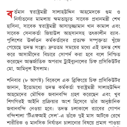
ব
র্তমান স্বরাষ্ট্রমন্ত্রী সালাহউদ্দিন আহমেদকে গুম ও
নির্যাতনের মামলায় ক্ষমতাচ্যুত সাবেক প্রধানমন্ত্রী শেখ
হাসিনা, সাবেক স্বরাষ্ট্রমন্ত্রী আসাদুজ্জামান খান কামাল এবং
সাবেক সেনাকর্তা জিয়াউল আহসানসহ তৎকালীন র‍্যাব-
পুলিশের ঊর্ধ্বতন কর্মকর্তাদের প্রত্যক্ষ সম্পৃক্ততা খুঁজে
পেয়েছে তদন্ত সংস্থা। দ্রুততম সময়ের মধ্যে এই তদন্ত শেষ
করে আসামীদের বিচারে সোপর্দ করা হবে বলে নিশ্চিত
করেছেন আন্তর্জাতিক অপরাধ ট্রাইব্যুনালের চিফ প্রসিকিউটর
মো. আমিনুল ইসলাম।
শনিবার (৮ আগস্ট) বিকেলে এক ব্রিফিংয়ে চিফ প্রসিকিউটর
জানান, ইতোমধ্যে তদন্ত কর্মকর্তা স্বরাষ্ট্রমন্ত্রী সালাহউদ্দিন
আহমেদের মৌখিক জবানবন্দি গ্রহণ করেছেন এবং খুব
শিগগিরই আইনি প্রক্রিয়ার অংশ হিসেবে তাঁর আনুষ্ঠানিক
জবানবন্দি নেওয়া হবে। তদন্ত চলাকালে র‍্যাবের গোপন
বন্দিশালা ‘টিএফআই সেল’-এ তাঁকে দুই মাস আটকে রেখে
শারীরিক ও মানসিক নির্যাতন চালানোর বিষয়ে প্রমাণ পাওয়া