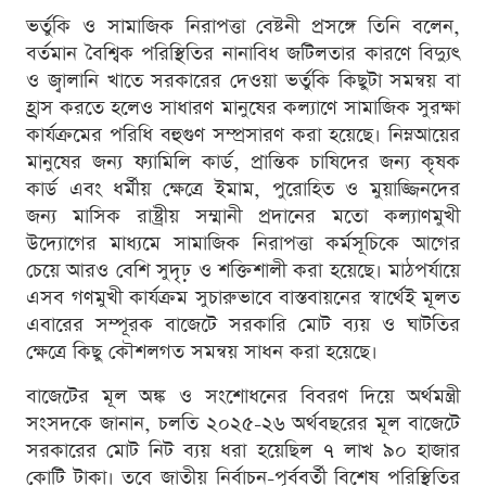
ভর্তুকি ও সামাজিক নিরাপত্তা বেষ্টনী প্রসঙ্গে তিনি বলেন,
বর্তমান বৈশ্বিক পরিস্থিতির নানাবিধ জটিলতার কারণে বিদ্যুৎ
ও জ্বালানি খাতে সরকারের দেওয়া ভর্তুকি কিছুটা সমন্বয় বা
হ্রাস করতে হলেও সাধারণ মানুষের কল্যাণে সামাজিক সুরক্ষা
কার্যক্রমের পরিধি বহুগুণ সম্প্রসারণ করা হয়েছে। নিম্নআয়ের
মানুষের জন্য ফ্যামিলি কার্ড, প্রান্তিক চাষিদের জন্য কৃষক
কার্ড এবং ধর্মীয় ক্ষেত্রে ইমাম, পুরোহিত ও মুয়াজ্জিনদের
জন্য মাসিক রাষ্ট্রীয় সম্মানী প্রদানের মতো কল্যাণমুখী
উদ্যোগের মাধ্যমে সামাজিক নিরাপত্তা কর্মসূচিকে আগের
চেয়ে আরও বেশি সুদৃঢ় ও শক্তিশালী করা হয়েছে। মাঠপর্যায়ে
এসব গণমুখী কার্যক্রম সুচারুভাবে বাস্তবায়নের স্বার্থেই মূলত
এবারের সম্পূরক বাজেটে সরকারি মোট ব্যয় ও ঘাটতির
ক্ষেত্রে কিছু কৌশলগত সমন্বয় সাধন করা হয়েছে।
বাজেটের মূল অঙ্ক ও সংশোধনের বিবরণ দিয়ে অর্থমন্ত্রী
সংসদকে জানান, চলতি ২০২৫-২৬ অর্থবছরের মূল বাজেটে
সরকারের মোট নিট ব্যয় ধরা হয়েছিল ৭ লাখ ৯০ হাজার
কোটি টাকা। তবে জাতীয় নির্বাচন-পূর্ববর্তী বিশেষ পরিস্থিতির