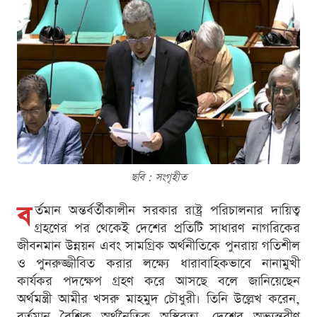
ছবি : সংগৃহীত
ব
র্তমান অন্তর্বর্তীকালীন সরকার রাষ্ট্র পরিচালনার দায়িত্ব
গ্রহণের পর থেকেই দেশের প্রতিটি সাধারণ নাগরিকের
জীবনমান উন্নয়ন এবং সামগ্রিক অর্থনীতিকে পুনরায় গতিশীল
ও পুনরুজ্জীবিত করার লক্ষ্যে ধারাবাহিকভাবে নানামুখী
কার্যকর পদক্ষেপ গ্রহণ করে আসছে বলে জানিয়েছেন
অর্থমন্ত্রী আমীর খসরু মাহমুদ চৌধুরী। তিনি উল্লেখ করেন,
বর্তমান বৈশ্বিক অর্থনৈতিক অস্থিরতা, দেশের অভ্যন্তরীণ