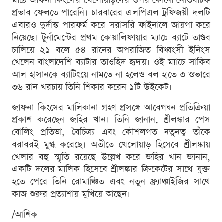
মাঠে জাফনা কিংসের খেলোয়াড়দের ওপর কোনো নেতিবাচক
প্রভাব ফেলতে পারেনি। চারবারের এলপিএল ট্রফিজয়ী দলটি
এবারও দুর্দান্ত পারফর্ম করে সরাসরি ফাইনালে জায়গা করে
নিয়েছে। টুর্নামেন্টের প্রথম কোয়ালিফায়ার ম্যাচে ব্যাটে তাণ্ডব
চালিয়ে ২১ বলে ৫৪ রানের অপরাজিত বিধ্বংসী ইনিংস
খেলেন বাংলাদেশি ব্যাটার তাওহিদ হৃদয়। ওই ম্যাচে সাকিব
আল হাসানকে ব্যাটিংয়ে নামতে না হলেও বল হাতে ৩ ওভারে
৩৬ রান খরচায় তিনি শিকার করেন ১টি উইকেট।
জাফনা কিংসের মালিকানা গ্রহণ প্রসঙ্গে আবেগঘন প্রতিক্রিয়া
প্রকাশ করেছেন জহির খান। তিনি জানান, শ্রীলঙ্কার পেস
বোলিং প্রতিভা, বৈচিত্র্য এবং কৌশলগত নতুনত্ব তাঁকে
বরাবরই মুগ্ধ করেছে। অতীতে খেলোয়াড় হিসেবে শ্রীলঙ্কায়
খেলার বহু স্মৃতি রয়েছে উল্লেখ করে জহির খান জানান,
একটি দলের মালিক হিসেবে শ্রীলঙ্কার ক্রিকেটের সাথে যুক্ত
হতে পেরে তিনি রোমাঞ্চিত এবং নতুন ফ্র্যাঞ্চাইজির সাথে
কাজ শুরুর প্রত্যাশায় মুখিয়ে আছেন।
/আশিক