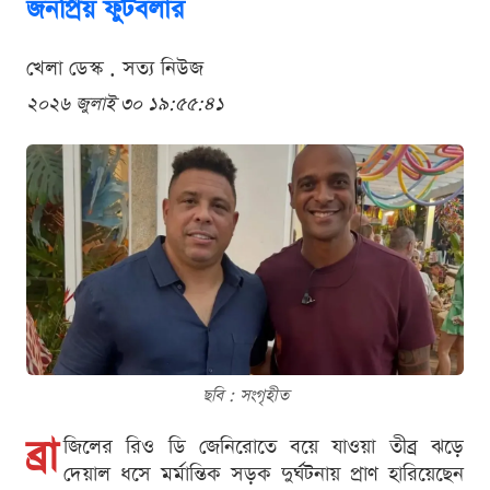
জনপ্রিয় ফুটবলার
খেলা ডেস্ক . সত্য নিউজ
২০২৬ জুলাই ৩০ ১৯:৫৫:৪১
ছবি : সংগৃহীত
ব্রা
জিলের রিও ডি জেনিরোতে বয়ে যাওয়া তীব্র ঝড়ে
দেয়াল ধসে মর্মান্তিক সড়ক দুর্ঘটনায় প্রাণ হারিয়েছেন