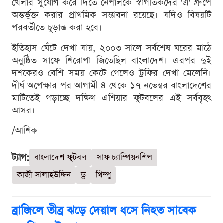
খেলার সুযোগ করে দিতে নেপালকে স্বাগতিকদের 'এ' গ্রুপে
অন্তর্ভুক্ত করার প্রাথমিক সম্ভাবনা রয়েছে। যদিও বিষয়টি
পরবর্তীতে চূড়ান্ত করা হবে।
ইতিহাস ঘেঁটে দেখা যায়, ২০০৩ সালে সর্বশেষ ঘরের মাঠে
অনুষ্ঠিত সাফে শিরোপা জিতেছিল বাংলাদেশ। এরপর দুই
দশকেরও বেশি সময় কেটে গেলেও ট্রফির দেখা মেলেনি।
দীর্ঘ অপেক্ষার পর আগামী ৪ থেকে ১৭ নভেম্বর বাংলাদেশের
মাটিতেই গড়াচ্ছে দক্ষিণ এশিয়ার ফুটবলের এই সর্ববৃহৎ
আসর।
/আশিক
ট্যাগ:
বাংলাদেশ ফুটবল
সাফ চ্যাম্পিয়নশিপ
কাজী সালাহউদ্দিন
ড্র
থিম্পু
ব্রাজিলে তীব্র ঝড়ে দেয়াল ধসে নিহত সাবেক