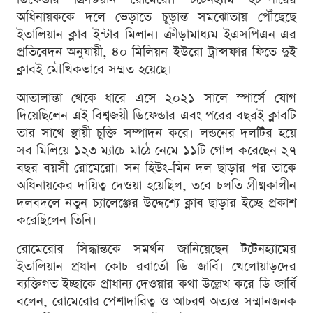
অধিনায়ককে দলে ভেড়াতে চূড়ান্ত সমঝোতায় পৌঁছেছে
ইতালিয়ান ক্লাব ইন্টার মিলান। ক্রীড়ামাধ্যম ইএসপিএন-এর
প্রতিবেদন অনুযায়ী, ৪০ মিলিয়ন ইউরো ট্রান্সফার ফিতে দুই
ক্লাবই মৌখিকভাবে সম্মত হয়েছে।
আতালান্তা থেকে ধারে এসে ২০২১ সালে স্পার্সে যোগ
দিয়েছিলেন এই বিশ্বজয়ী ডিফেন্ডার এবং পরের বছরই ক্লাবটি
তার সাথে স্থায়ী চুক্তি সম্পাদন করে। লন্ডনের দলটির হয়ে
সব মিলিয়ে ১২৩ ম্যাচে মাঠে নেমে ১১টি গোল করেছেন ২৭
বছর বয়সী রোমেরো। সন হিউং-মিন দল ছাড়ার পর তাকে
অধিনায়কের দায়িত্ব দেওয়া হয়েছিল, তবে চলতি গ্রীষ্মকালীন
দলবদলে নতুন চ্যালেঞ্জের উদ্দেশ্যে ক্লাব ছাড়ার ইচ্ছে প্রকাশ
করেছিলেন তিনি।
রোমেরোর সিদ্ধান্তকে সমর্থন জানিয়েছেন টটেনহ্যামের
ইতালিয়ান প্রধান কোচ রবার্তো ডি জার্বি। খেলোয়াড়দের
ব্যক্তিগত ইচ্ছাকে প্রাধান্য দেওয়ার কথা উল্লেখ করে ডি জার্বি
বলেন, রোমেরোর পেশাদারিত্ব ও আচরণ অত্যন্ত সম্মানজনক