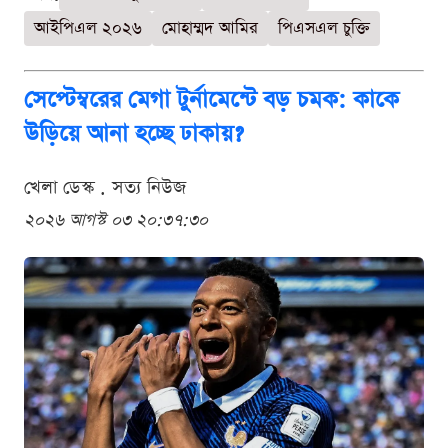
আইপিএল ২০২৬
মোহাম্মদ আমির
পিএসএল চুক্তি
সেপ্টেম্বরের মেগা টুর্নামেন্টে বড় চমক: কাকে
উড়িয়ে আনা হচ্ছে ঢাকায়?
খেলা ডেস্ক . সত্য নিউজ
২০২৬ আগস্ট ০৩ ২০:৩৭:৩০