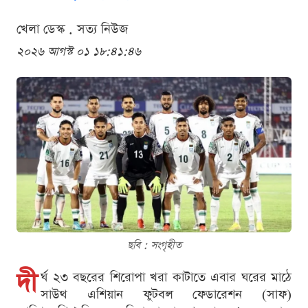
খেলা ডেস্ক . সত্য নিউজ
২০২৬ আগস্ট ০১ ১৮:৪১:৪৬
ছবি : সংগৃহীত
দী
র্ঘ ২৩ বছরের শিরোপা খরা কাটাতে এবার ঘরের মাঠে
সাউথ এশিয়ান ফুটবল ফেডারেশন (সাফ)