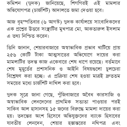
কমিশন (দুদক) জানিয়েছে, শিগগিরই এই মামলার
অভিযোগপত্র (চার্জশিট) আদালতে জমা দেওয়া হবে।
আজ বৃহস্পতিবার (৬ আগস্ট) দুদক কার্যালয়ে সাংবাদিকদের
এক প্রশ্নের উত্তরে সংস্থাটির মুখপাত্র মো. আকতারুল ইসলাম
এ তথ্য নিশ্চিত করেন।
তিনি জানান, শেয়ারবাজারে অস্বাভাবিক প্রভাব খাটিয়ে প্রায়
২৫৬ কোটি টাকা আত্মসাতের অভিযোগে দায়ের করা
মামলাটির তদন্ত কাজ একেবারে শেষ ধাপে রয়েছে। বর্তমানে
শেষ মুহূর্তের প্রশাসনিক ও আইনি বিষয়গুলো চুলচেরা
বিশ্লেষণ করা হচ্ছে। এ প্রক্রিয়া শেষ হওয়া মাত্রই দ্রুততম
সময়ের মধ্যে চার্জশিট দাখিল করা হবে।
দুদক সূত্রে জানা গেছে, পুঁজিবাজারে অবৈধ কারসাজি ও
অস্বাভাবিক লেনদেনের প্রাথমিক সত্যতা পাওয়ার পরই
সাকিব আল হাসানসহ ১৫ জনের বিরুদ্ধে মামলা দায়ের করা
হয়। তদন্তের অংশ হিসেবে অভিযুক্তদের ব্যাংক হিসাবের
যাবতীয় লেনদেন, শেয়ার হস্তান্তরের নথিপত্র এবং