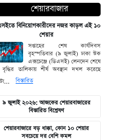
শেয়ারবাজার
আগামী ৪৮ ঘণ্টার আবহাওয়ার চিত্র: ঝোড়ো
বৃষ্টি নিয়ে সতর্কবার্তা
এসইতে বিনিয়োগকারীদের নজর কাড়ল এই ১০
শেয়ার
'মানুষ ভোট দিয়ে এমপি বানিয়েছে,
বিএনপিকে সত্য মেনে নিতে হবে': রুমিন
সপ্তাহের শেষ কার্যদিবস
ফারহানা
বৃহস্পতিবার (৯ জুলাই) ঢাকা স্টক
এক্সচেঞ্জে (ডিএসই) লেনদেন শেষে
বৃদ্ধির তালিকায় শীর্ষ অবস্থান দখল করেছে
৫ আগস্টের ভরদুপুরে দেশত্যাগ: গণভবন
থেকে ভারতের ফ্লাইট পর্যন্ত যা ঘটেছিল
বিস্তারিত
্টা...
ভারতপ্রেমী হলে দাগি আসামির অপরাধও
৯ জুলাই ২০২৬: আজকের শেয়ারবাজারের
চোখ এড়িয়ে যায় দিল্লির: রুহুল কবির
বিস্তারিত বিশ্লেষণ
রিজভী
বাংলাদেশ আর কোনো দেশের 'ক্লায়েন্ট স্টেট'
শেয়ারবাজারে বড় ধাক্কা, কোন ১০ শেয়ার
থাকবে না: পররাষ্ট্রমন্ত্রী ড. খলিলুর রহমান
সবচেয়ে দর বেশি কমল