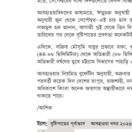
মতে, সেপ্টেম্বরের বাকি দিনগুলোতে কেবল বিচ্ছি
আবহাওয়াবিদদের ভাষ্যমতে, ঋতুচক্র অনুযায়ী 
অনুযায়ী জুন থেকে সেপ্টেম্বর—এই চার মাস
নাজমুল হক জানান, আগামী দুই থেকে তিন দিন
তারিখের পর থেকে বৃষ্টিপাতের প্রবণতা অনেকটাই 
এদিকে, সক্রিয় মৌসুমি বায়ুর প্রভাবে ঢাকা
(৪৪-৮৮ মিলিমিটার) থেকে অতিভারী (৮৮ মিলিমিট
অতিভারী বর্ষণের মুখে চট্টগ্রাম বিভাগের পাহ
আবহাওয়ার নিয়মিত বুলেটিন অনুযায়ী, শুক্রবার 
পরবর্তী কয়েক দিন দেশের রংপুর, রাজশাহী, ঢাক
অধিকাংশ কিংবা অনেক জায়গায় অস্থায়ীভাবে দমক
থাকতে পারে।
/আশিক
ট্যাগ:
বৃষ্টিপাতের পূর্বাভাস
আবহাওয়া খবর ২০২৬