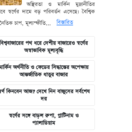
রহমান লিটল
অস্থিরতা ও মার্কিন মুদ্রানীতির
ভাবে স্বর্ণের দামে বড় পরিবর্তন এসেছে। বৈশ্বিক
দেবিদ্বার ম্যানেজিং কমিটির সভাপতি
বিস্তারিত
থনৈতিক চাপ, মূল্যস্ফীতি...
নির্বাচিত মিজানুর রহমান মাস্টার
জুলাইয়ের চেতনাকে হৃদয়ে ধারণ করতে
বিশ্ববাজারের পথ ধরে দেশীয় বাজারেও স্বর্ণের
হবে, যেন তা হারিয়ে না যায়: ভারপ্রাপ্ত
অস্বাভাবিক মূল্যবৃদ্ধি
রাষ্ট্রপতি
মার্কিন অর্থনীতি ও ফেডের সিদ্ধান্তের অপেক্ষায়
ভারত সরকারের আলটিমেটামের মুখে
আন্তর্জাতিক ধাতুর বাজার
নতিস্বীকার, ভুল স্বীকার করল মেটা
্বর্ণ কিনবেন আজ? দেখে নিন বাজুসের সর্বশেষ
লঙ্কা প্রিমিয়ার লিগে ভারতীয় কিংবদন্তির
দর
আগমন, মালিকানায় বড় চমক
স্বর্ণের সঙ্গে বাড়ল রুপা, প্লাটিনাম ও
জুলাই কার-এ নিয়ে বিভাজন করলে অর্জন
প্যালাডিয়াম
হারিয়ে যাবে: স্বরাষ্ট্রমন্ত্রী