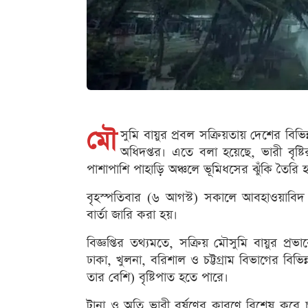
মৌ
সুমি বায়ুর প্রবল সক্রিয়তায় দেশের বিভিন
অধিদপ্তর। এতে বলা হয়েছে, ভারী বৃষ্টির
পাশাপাশি পাহাড়ি অঞ্চলে ভূমিধসের ঝুঁকি তৈরি 
বৃহস্পতিবার (৬ আগস্ট) সকালে আবহাওয়াবিদ হা
বার্তা জারি করা হয়।
বিজ্ঞপ্তির তথ্যমতে, সক্রিয় মৌসুমি বায়ুর প্
ঢাকা, খুলনা, বরিশাল ও চট্টগ্রাম বিভাগের বিভ
তার বেশি) বৃষ্টিপাত হতে পারে।
টানা ও অতি ভারী বর্ষণের কারণে বিশেষ করে চ