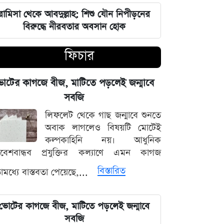
রামিসা থেকে আবদুল্লাহ: শিশু যৌন নিপীড়নের
জুলাই শহীদদের কবর বাঁধানোর বরাদ্দও
বিরুদ্ধে নীরবতার অবসান হোক
মেরে খেয়েছে অন্তর্বর্তী সরকার: ইশরাক
হোসেন
ফিচার
শেয়ারবাজারে আর্থিক কেলেঙ্কারির তদন্তের
বড় আপডেট জানাল দুদক
োটের কাগজে বীজ, মাটিতে পড়লেই জন্মাবে
সবজি
যুদ্ধের বড় প্রস্তুতি নিচ্ছে ইরান, আকাশ
লিফলেট থেকে গাছ জন্মাবে শুনতে
প্রতিরক্ষা ও অস্ত্র ব্যবস্থার ব্যাপক
অবাক লাগলেও বিষয়টি মোটেই
আধুনিকায়ন
কল্পকাহিনি নয়। আধুনিক
িবেশবান্ধব প্রযুক্তির কল্যাণে এমন কাগজ
চার বিভাগে দুর্যোগপূর্ণ আবহাওয়ার আশঙ্কায়
বিস্তারিত
মধ্যে বাস্তবতা পেয়েছে,...
আবহাওয়া দপ্তরের বিশেষ সতর্কতা
হাসিনাকে মাইক দেওয়ায় ভারতকে
ভোটের কাগজে বীজ, মাটিতে পড়লেই জন্মাবে
কাঠগড়ায় তুললেন সালাহউদ্দিন
সবজি