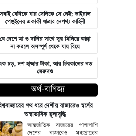
বিশ্ববাজারের পথ ধরে দেশীয় বাজারেও
সবাই যেদিকে যায় সেদিকে সে নেই: ভাইরাল
স্বর্ণের অস্বাভাবিক মূল্যবৃদ্ধি
পেঙ্গুইনের একাকী যাত্রার নেপথ্য কাহিনী
গ্যাস ও বিদ্যুৎ সংকট মোকাবিলায় নতুন
যে দেশে মা ও দাদির সাথে সুর মিলিয়ে কান্না
আশার খবর দিলেন জ্বালানিমন্ত্রী
না করলে অসম্পূর্ণ থেকে যায় বিয়ে
নদীদূষণ দূর করতে না পারলে ভবিষ্যৎ
এক চড়, দশ হাজার টাকা, আর চিরকালের নত
প্রজন্মের কাছে জবাব দিতে হবে: প্রধানমন্ত্রী
মেরুদণ্ড
তারেক রহমান
অর্থ-বাণিজ্য
ফ্যাসিবাদবিরোধী সব শক্তির জাতীয় ঐক্য
বজায় রাখা এখন সময়ের দাবি: মাহদী
িশ্ববাজারের পথ ধরে দেশীয় বাজারেও স্বর্ণের
আমিন
অস্বাভাবিক মূল্যবৃদ্ধি
ইতিহাসের মালিকানা কারও একার নয়, ৫
আন্তর্জাতিক বাজারের পাশাপাশি
আগস্টের বিজয় সাধারণ মানুষের: সাইদুর
দেশের বাজারেও মধ্যপ্রাচ্যের