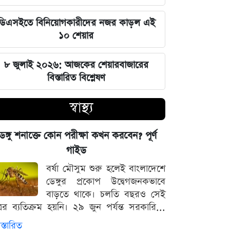
এক ক্লিকেই ফোন-ল্যাপটপের নিয়ন্ত্রণ নিচ্ছে
ডিএসইতে বিনিয়োগকারীদের নজর কাড়ল এই
হ্যাকাররা, পপ-আপ আপডেট নিয়ে কড়া
১০ শেয়ার
হুঁশিয়ারি
৮ জুলাই ২০২৬: আজকের শেয়ারবাজারের
চাঁদের পৃষ্ঠে ফ্যালকন-৯ রকেটের
বিস্তারিত বিশ্লেষণ
অনাকাঙ্ক্ষিত আঘাত
স্বাস্থ্য
আবু সাঈদের ছবি ছাড়া কোনো ডকুমেন্টারি
হতে পারে না: ভারপ্রাপ্ত রাষ্ট্রপতি হাফিজ
েঙ্গু শনাক্তে কোন পরীক্ষা কখন করবেন? পূর্ণ
উদ্দিন
গাইড
বর্ষা মৌসুম শুরু হলেই বাংলাদেশে
জুলাই স্মৃতি জাদুঘর উদ্বোধন করলেন
ডেঙ্গুর প্রকোপ উদ্বেগজনকভাবে
প্রধানমন্ত্রী তারেক রহমান
বাড়তে থাকে। চলতি বছরও সেই
্রের ব্যতিক্রম হয়নি। ২৯ জুন পর্যন্ত সরকারি...
মার্কিন ক্ষেপণাস্ত্র মজুত নিয়ে নতুন তথ্য, কী
বলছে সিএনএন
স্তারিত