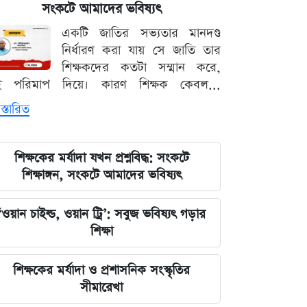
সংকটে আমাদের ভবিষ্যৎ
দেশের নিরাপত্তা ব্যবস্থাপনায় আসছে বড়
একটি জাতির সভ্যতার মানদণ্ড
পরিবর্তন, নতুন আইনের রূপরেখা প্রকাশ
নির্ধারণ করা যায় সে জাতি তার
শিক্ষকদের কতটা সম্মান করে,
আওয়ামী লীগ আমাদের শত্রু নয় মিত্র, তারা
ই পরিমাপ দিয়ে। কারণ শিক্ষক কেবল...
বিএনপির সঙ্গে মিশে যাবে: নাছির চৌধুরী
স্তারিত
এমপি
ঘরে বসেই যেভাবে জানবেন এসএসসির
শিক্ষকের মর্যাদা যখন প্রশ্নবিদ্ধ: সংকটে
ফলাফল, ১০ আগস্ট প্রকাশের ঘোষণা
শিক্ষাঙ্গন, সংকটে আমাদের ভবিষ্যৎ
মার্কিন ইমিগ্রেশন সার্ভিস বিভাগে বড়
‘ওয়ান চাইল্ড, ওয়ান ট্রি’: সবুজ ভবিষ্যৎ গড়ার
পরিবর্তন, প্রবাসীদের জন্য জরুরি বার্তা
শিক্ষা
২০২৩ সালের ইসরায়েলি হামলার ক্ষত:
শিক্ষকের মর্যাদা ও প্রশাসনিক সংস্কৃতির
আড়াই বছর পর উদ্ধার ৪০ শিশুর
সীমারেখা
দেহাবশেষ