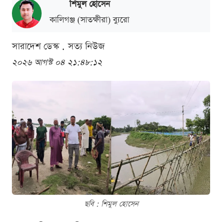
শিমুল হোসেন
কালিগঞ্জ (সাতক্ষীরা) ব্যুরো
সারাদেশ ডেস্ক . সত্য নিউজ
২০২৬ আগস্ট ০৪ ২১:৪৮:১২
ছবি : শিমুল হোসেন