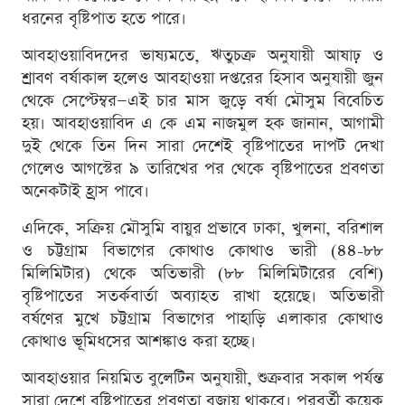
ধরনের বৃষ্টিপাত হতে পারে।
আবহাওয়াবিদদের ভাষ্যমতে, ঋতুচক্র অনুযায়ী আষাঢ় ও
শ্রাবণ বর্ষাকাল হলেও আবহাওয়া দপ্তরের হিসাব অনুযায়ী জুন
থেকে সেপ্টেম্বর—এই চার মাস জুড়ে বর্ষা মৌসুম বিবেচিত
হয়। আবহাওয়াবিদ এ কে এম নাজমুল হক জানান, আগামী
দুই থেকে তিন দিন সারা দেশেই বৃষ্টিপাতের দাপট দেখা
গেলেও আগস্টের ৯ তারিখের পর থেকে বৃষ্টিপাতের প্রবণতা
অনেকটাই হ্রাস পাবে।
এদিকে, সক্রিয় মৌসুমি বায়ুর প্রভাবে ঢাকা, খুলনা, বরিশাল
ও চট্টগ্রাম বিভাগের কোথাও কোথাও ভারী (৪৪-৮৮
মিলিমিটার) থেকে অতিভারী (৮৮ মিলিমিটারের বেশি)
বৃষ্টিপাতের সতর্কবার্তা অব্যাহত রাখা হয়েছে। অতিভারী
বর্ষণের মুখে চট্টগ্রাম বিভাগের পাহাড়ি এলাকার কোথাও
কোথাও ভূমিধসের আশঙ্কাও করা হচ্ছে।
আবহাওয়ার নিয়মিত বুলেটিন অনুযায়ী, শুক্রবার সকাল পর্যন্ত
সারা দেশে বৃষ্টিপাতের প্রবণতা বজায় থাকবে। পরবর্তী কয়েক