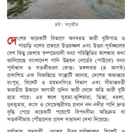
ছবি : সংগৃহীত
দে
শের কয়েকটি বিভাগে অনবরত ভারী বৃষ্টিপাত ও
পাহাড়ি ঢলের প্রভাবে উত্তরাঞ্চল এবং উত্তর-পূর্বাঞ্চলের
বেশ কিছু জেলায় স্বল্পমেয়াদী বন্যা পরিস্থিতির আশঙ্কার কথা
জানিয়েছে বাংলাদেশ পানি উন্নয়ন বোর্ডের (পাউবো) বন্যা
পূর্বাভাস ও সতর্কীকরণ কেন্দ্র। মঙ্গলবার (৪ আগস্ট)
প্রকাশিত এক বিজ্ঞপ্তিতে সংস্থাটি জানায়, দেশের অভ্যন্তরে
রংপুর, সিলেট ও ময়মনসিংহ বিভাগ এবং সীমান্তবর্তী
ভারতীয় উজানে আগামী দুদিন ভারী থেকে অতি ভারী বৃষ্টি
হতে পারে। এর ফলে সুরমা-কুশিয়ারা, তিস্তা, ধরলা,
দুধকুমার, কংস ও সোমেশ্বরীসহ প্রধান নদ-নদীর পানি দ্রুত
বৃদ্ধি পেয়ে কয়েকটি পয়েন্টে বিপৎসীমা অতিক্রম বা
সতর্কসীমায় পৌঁছানোর প্রবল সম্ভাবনা দেখা দিয়েছে।
পূর্বাভাস অনুযায়ী, দেশের উত্তর-পূর্বাঞ্চলের সিলেট ও