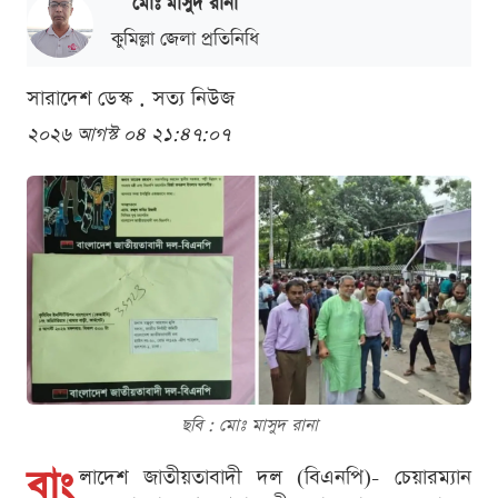
মোঃ মাসুদ রানা
কুমিল্লা জেলা প্রতিনিধি
সারাদেশ ডেস্ক . সত্য নিউজ
২০২৬ আগস্ট ০৪ ২১:৪৭:০৭
ছবি : মোঃ মাসুদ রানা
বাং
লাদেশ জাতীয়তাবাদী দল (বিএনপি)- চেয়ারম্যান