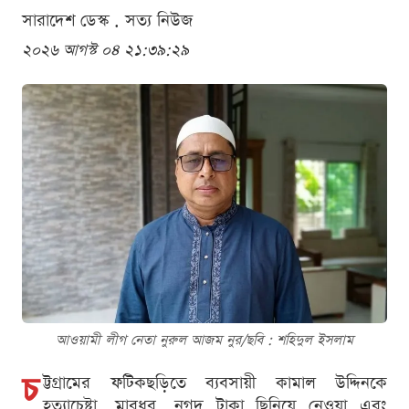
সারাদেশ ডেস্ক . সত্য নিউজ
২০২৬ আগস্ট ০৪ ২১:৩৯:২৯
আওয়ামী লীগ নেতা নুরুল আজম নুর/ছবি : শ‌হিদুল ইসলাম
চ
ট্টগ্রামের ফটিকছড়িতে ব্যবসায়ী কামাল উদ্দিনকে
হত্যাচেষ্টা, মারধর, নগদ টাকা ছিনিয়ে নেওয়া এবং