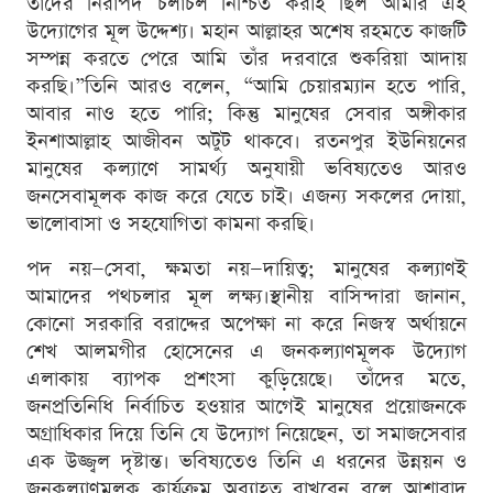
তাদের নিরাপদ চলাচল নিশ্চিত করাই ছিল আমার এই
উদ্যোগের মূল উদ্দেশ্য। মহান আল্লাহর অশেষ রহমতে কাজটি
সম্পন্ন করতে পেরে আমি তাঁর দরবারে শুকরিয়া আদায়
করছি।”তিনি আরও বলেন, “আমি চেয়ারম্যান হতে পারি,
আবার নাও হতে পারি; কিন্তু মানুষের সেবার অঙ্গীকার
ইনশাআল্লাহ আজীবন অটুট থাকবে। রতনপুর ইউনিয়নের
মানুষের কল্যাণে সামর্থ্য অনুযায়ী ভবিষ্যতেও আরও
জনসেবামূলক কাজ করে যেতে চাই। এজন্য সকলের দোয়া,
ভালোবাসা ও সহযোগিতা কামনা করছি।
পদ নয়—সেবা, ক্ষমতা নয়—দায়িত্ব; মানুষের কল্যাণই
আমাদের পথচলার মূল লক্ষ্য।স্থানীয় বাসিন্দারা জানান,
কোনো সরকারি বরাদ্দের অপেক্ষা না করে নিজস্ব অর্থায়নে
শেখ আলমগীর হোসেনের এ জনকল্যাণমূলক উদ্যোগ
এলাকায় ব্যাপক প্রশংসা কুড়িয়েছে। তাঁদের মতে,
জনপ্রতিনিধি নির্বাচিত হওয়ার আগেই মানুষের প্রয়োজনকে
অগ্রাধিকার দিয়ে তিনি যে উদ্যোগ নিয়েছেন, তা সমাজসেবার
এক উজ্জ্বল দৃষ্টান্ত। ভবিষ্যতেও তিনি এ ধরনের উন্নয়ন ও
জনকল্যাণমূলক কার্যক্রম অব্যাহত রাখবেন বলে আশাবাদ