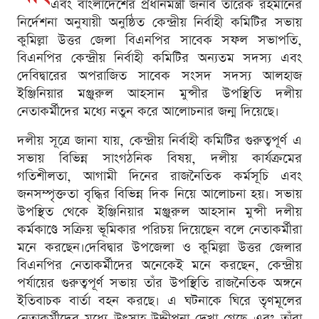
এবং বাংলাদেশের প্রধানমন্ত্রী জনাব তারেক রহমানের
নির্দেশনা অনুযায়ী অনুষ্ঠিত কেন্দ্রীয় নির্বাহী কমিটির সভায়
কুমিল্লা উত্তর জেলা বিএনপির সাবেক সফল সভাপতি,
বিএনপির কেন্দ্রীয় নির্বাহী কমিটির অন্যতম সদস্য এবং
দেবিদ্বারের অপরাজিত সাবেক সংসদ সদস্য আলহাজ
ইঞ্জিনিয়ার মঞ্জুরুল আহসান মুন্সীর উপস্থিতি দলীয়
নেতাকর্মীদের মধ্যে নতুন করে আলোচনার জন্ম দিয়েছে।
দলীয় সূত্রে জানা যায়, কেন্দ্রীয় নির্বাহী কমিটির গুরুত্বপূর্ণ এ
সভায় বিভিন্ন সাংগঠনিক বিষয়, দলীয় কার্যক্রমের
গতিশীলতা, আগামী দিনের রাজনৈতিক কর্মসূচি এবং
জনসম্পৃক্ততা বৃদ্ধির বিভিন্ন দিক নিয়ে আলোচনা হয়। সভায়
উপস্থিত থেকে ইঞ্জিনিয়ার মঞ্জুরুল আহসান মুন্সী দলীয়
কর্মকাণ্ডে সক্রিয় ভূমিকার পরিচয় দিয়েছেন বলে নেতাকর্মীরা
মনে করছেন।দেবিদ্বার উপজেলা ও কুমিল্লা উত্তর জেলার
বিএনপির নেতাকর্মীদের অনেকেই মনে করছেন, কেন্দ্রীয়
পর্যায়ের গুরুত্বপূর্ণ সভায় তাঁর উপস্থিতি রাজনৈতিক অঙ্গনে
ইতিবাচক বার্তা বহন করছে। এ ঘটনাকে ঘিরে তৃণমূলের
নেতাকর্মীদের মধ্যে উৎসাহ-উদ্দীপনা দেখা গেছে এবং তাঁরা