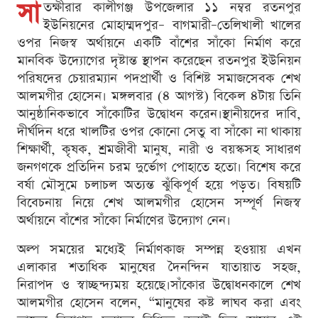
সা
তক্ষীরার কালীগঞ্জ উপজেলার ১১ নম্বর রতনপুর
ইউনিয়নের মোহাম্মদপুর– বাগমারী–তেলিখালী খালের
ওপর নিজস্ব অর্থায়নে একটি বাঁশের সাঁকো নির্মাণ করে
মানবিক উদ্যোগের দৃষ্টান্ত স্থাপন করেছেন রতনপুর ইউনিয়ন
পরিষদের চেয়ারম্যান পদপ্রার্থী ও বিশিষ্ট সমাজসেবক শেখ
আলমগীর হোসেন। মঙ্গলবার (৪ আগস্ট) বিকেল ৪টায় তিনি
আনুষ্ঠানিকভাবে সাঁকোটির উদ্বোধন করেন।স্থানীয়দের দাবি,
দীর্ঘদিন ধরে খালটির ওপর কোনো সেতু বা সাঁকো না থাকায়
শিক্ষার্থী, কৃষক, শ্রমজীবী মানুষ, নারী ও বয়স্কসহ সাধারণ
জনগণকে প্রতিদিন চরম দুর্ভোগ পোহাতে হতো। বিশেষ করে
বর্ষা মৌসুমে চলাচল অত্যন্ত ঝুঁকিপূর্ণ হয়ে পড়ত। বিষয়টি
বিবেচনায় নিয়ে শেখ আলমগীর হোসেন সম্পূর্ণ নিজস্ব
অর্থায়নে বাঁশের সাঁকো নির্মাণের উদ্যোগ নেন।
অল্প সময়ের মধ্যেই নির্মাণকাজ সম্পন্ন হওয়ায় এখন
এলাকার শতাধিক মানুষের দৈনন্দিন যাতায়াত সহজ,
নিরাপদ ও স্বাচ্ছন্দ্যময় হয়েছে।সাঁকোর উদ্বোধনকালে শেখ
আলমগীর হোসেন বলেন, “মানুষের কষ্ট লাঘব করা এবং