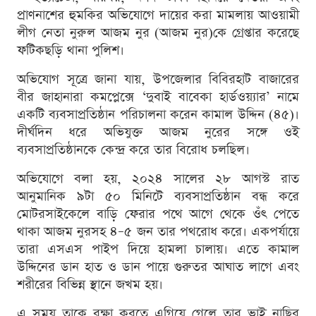
প্রাণনাশের হুমকির অভিযোগে দায়ের করা মামলায় আওয়ামী
লীগ নেতা নুরুল আজম নুর (আজম নুর)কে গ্রেপ্তার করেছে
ফটিকছড়ি থানা পুলিশ।
অভিযোগ সূত্রে জানা যায়, উপজেলার বিবিরহাট বাজারের
বীর জাহানারা কমপ্লেক্সে ‘দুবাই বাবেকা হার্ডওয়্যার’ নামে
একটি ব্যবসাপ্রতিষ্ঠান পরিচালনা করেন কামাল উদ্দিন (৪৫)।
দীর্ঘদিন ধরে অভিযুক্ত আজম নুরের সঙ্গে ওই
ব্যবসাপ্রতিষ্ঠানকে কেন্দ্র করে তার বিরোধ চলছিল।
অভিযোগে বলা হয়, ২০২৪ সালের ২৮ আগস্ট রাত
আনুমানিক ৯টা ৫০ মিনিটে ব্যবসাপ্রতিষ্ঠান বন্ধ করে
মোটরসাইকেলে বাড়ি ফেরার পথে আগে থেকে ওঁৎ পেতে
থাকা আজম নুরসহ ৪–৫ জন তার পথরোধ করে। একপর্যায়ে
তারা এসএস পাইপ দিয়ে হামলা চালায়। এতে কামাল
উদ্দিনের ডান হাত ও ডান পায়ে গুরুতর আঘাত লাগে এবং
শরীরের বিভিন্ন স্থানে জখম হয়।
এ সময় তাকে রক্ষা করতে এগিয়ে গেলে তার ভাই নাছির