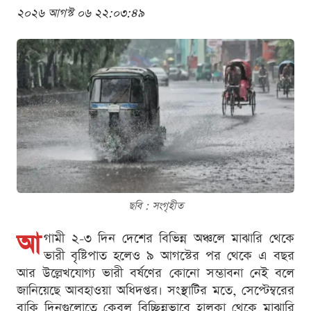
২০২৬ আগস্ট ০৬ ২২:০৩:৪৯
ছবি : সংগৃহীত
আ
গামী ২-৩ দিন দেশের বিভিন্ন অঞ্চলে মাঝারি থেকে
ভারী বৃষ্টিপাত হলেও ৯ আগস্টের পর থেকে এ বছর
আর উল্লেখযোগ্য ভারী বর্ষণের কোনো সম্ভাবনা নেই বলে
জানিয়েছে আবহাওয়া অধিদপ্তর। সংস্থাটির মতে, সেপ্টেম্বরের
বাকি দিনগুলোতে কেবল বিচ্ছিন্নভাবে হালকা থেকে মাঝারি