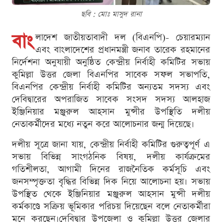
ছবি : মোঃ মাসুদ রানা
বাং
লাদেশ জাতীয়তাবাদী দল (বিএনপি)- চেয়ারম্যান
এবং বাংলাদেশের প্রধানমন্ত্রী জনাব তারেক রহমানের
নির্দেশনা অনুযায়ী অনুষ্ঠিত কেন্দ্রীয় নির্বাহী কমিটির সভায়
কুমিল্লা উত্তর জেলা বিএনপির সাবেক সফল সভাপতি,
বিএনপির কেন্দ্রীয় নির্বাহী কমিটির অন্যতম সদস্য এবং
দেবিদ্বারের অপরাজিত সাবেক সংসদ সদস্য আলহাজ
ইঞ্জিনিয়ার মঞ্জুরুল আহসান মুন্সীর উপস্থিতি দলীয়
নেতাকর্মীদের মধ্যে নতুন করে আলোচনার জন্ম দিয়েছে।
দলীয় সূত্রে জানা যায়, কেন্দ্রীয় নির্বাহী কমিটির গুরুত্বপূর্ণ এ
সভায় বিভিন্ন সাংগঠনিক বিষয়, দলীয় কার্যক্রমের
গতিশীলতা, আগামী দিনের রাজনৈতিক কর্মসূচি এবং
জনসম্পৃক্ততা বৃদ্ধির বিভিন্ন দিক নিয়ে আলোচনা হয়। সভায়
উপস্থিত থেকে ইঞ্জিনিয়ার মঞ্জুরুল আহসান মুন্সী দলীয়
কর্মকাণ্ডে সক্রিয় ভূমিকার পরিচয় দিয়েছেন বলে নেতাকর্মীরা
মনে করছেন।দেবিদ্বার উপজেলা ও কুমিল্লা উত্তর জেলার