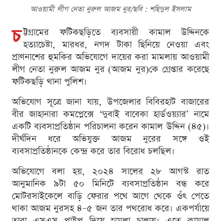
আওয়ামী লীগ নেতা নুরুল আজম নুর/ছবি : শ‌হিদুল ইসলাম
চ
ট্টগ্রামের ফটিকছড়িতে ব্যবসায়ী কামাল উদ্দিনকে
হত্যাচেষ্টা, মারধর, নগদ টাকা ছিনিয়ে নেওয়া এবং
প্রাণনাশের হুমকির অভিযোগে দায়ের করা মামলায় আওয়ামী
লীগ নেতা নুরুল আজম নুর (আজম নুর)কে গ্রেপ্তার করেছে
ফটিকছড়ি থানা পুলিশ।
অভিযোগ সূত্রে জানা যায়, উপজেলার বিবিরহাট বাজারের
বীর জাহানারা কমপ্লেক্সে ‘দুবাই বাবেকা হার্ডওয়্যার’ নামে
একটি ব্যবসাপ্রতিষ্ঠান পরিচালনা করেন কামাল উদ্দিন (৪৫)।
দীর্ঘদিন ধরে অভিযুক্ত আজম নুরের সঙ্গে ওই
ব্যবসাপ্রতিষ্ঠানকে কেন্দ্র করে তার বিরোধ চলছিল।
অভিযোগে বলা হয়, ২০২৪ সালের ২৮ আগস্ট রাত
আনুমানিক ৯টা ৫০ মিনিটে ব্যবসাপ্রতিষ্ঠান বন্ধ করে
মোটরসাইকেলে বাড়ি ফেরার পথে আগে থেকে ওঁৎ পেতে
থাকা আজম নুরসহ ৪–৫ জন তার পথরোধ করে। একপর্যায়ে
তারা এসএস পাইপ দিয়ে হামলা চালায়। এতে কামাল