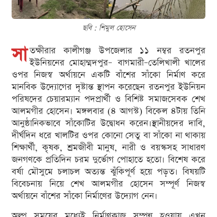
ছবি : শিমুল হোসেন
সা
তক্ষীরার কালীগঞ্জ উপজেলার ১১ নম্বর রতনপুর
ইউনিয়নের মোহাম্মদপুর– বাগমারী–তেলিখালী খালের
ওপর নিজস্ব অর্থায়নে একটি বাঁশের সাঁকো নির্মাণ করে
মানবিক উদ্যোগের দৃষ্টান্ত স্থাপন করেছেন রতনপুর ইউনিয়ন
পরিষদের চেয়ারম্যান পদপ্রার্থী ও বিশিষ্ট সমাজসেবক শেখ
আলমগীর হোসেন। মঙ্গলবার (৪ আগস্ট) বিকেল ৪টায় তিনি
আনুষ্ঠানিকভাবে সাঁকোটির উদ্বোধন করেন।স্থানীয়দের দাবি,
দীর্ঘদিন ধরে খালটির ওপর কোনো সেতু বা সাঁকো না থাকায়
শিক্ষার্থী, কৃষক, শ্রমজীবী মানুষ, নারী ও বয়স্কসহ সাধারণ
জনগণকে প্রতিদিন চরম দুর্ভোগ পোহাতে হতো। বিশেষ করে
বর্ষা মৌসুমে চলাচল অত্যন্ত ঝুঁকিপূর্ণ হয়ে পড়ত। বিষয়টি
বিবেচনায় নিয়ে শেখ আলমগীর হোসেন সম্পূর্ণ নিজস্ব
অর্থায়নে বাঁশের সাঁকো নির্মাণের উদ্যোগ নেন।
অল্প সময়ের মধ্যেই নির্মাণকাজ সম্পন্ন হওয়ায় এখন