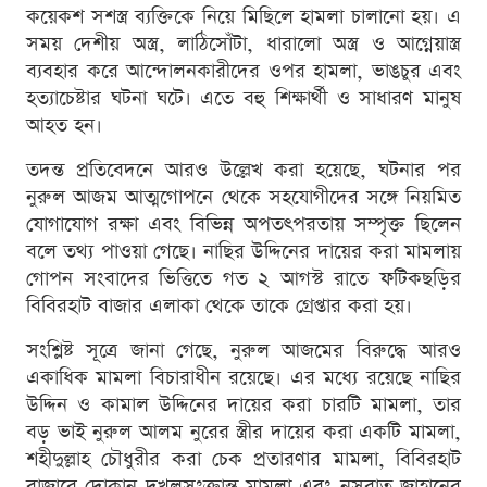
কয়েকশ সশস্ত্র ব্যক্তিকে নিয়ে মিছিলে হামলা চালানো হয়। এ
সময় দেশীয় অস্ত্র, লাঠিসোঁটা, ধারালো অস্ত্র ও আগ্নেয়াস্ত্র
ব্যবহার করে আন্দোলনকারীদের ওপর হামলা, ভাঙচুর এবং
হত্যাচেষ্টার ঘটনা ঘটে। এতে বহু শিক্ষার্থী ও সাধারণ মানুষ
আহত হন।
তদন্ত প্রতিবেদনে আরও উল্লেখ করা হয়েছে, ঘটনার পর
নুরুল আজম আত্মগোপনে থেকে সহযোগীদের সঙ্গে নিয়মিত
যোগাযোগ রক্ষা এবং বিভিন্ন অপতৎপরতায় সম্পৃক্ত ছিলেন
বলে তথ্য পাওয়া গেছে। নাছির উদ্দিনের দায়ের করা মামলায়
গোপন সংবাদের ভিত্তিতে গত ২ আগস্ট রাতে ফটিকছড়ির
বিবিরহাট বাজার এলাকা থেকে তাকে গ্রেপ্তার করা হয়।
সংশ্লিষ্ট সূত্রে জানা গেছে, নুরুল আজমের বিরুদ্ধে আরও
একাধিক মামলা বিচারাধীন রয়েছে। এর মধ্যে রয়েছে নাছির
উদ্দিন ও কামাল উদ্দিনের দায়ের করা চারটি মামলা, তার
বড় ভাই নুরুল আলম নুরের স্ত্রীর দায়ের করা একটি মামলা,
শহীদুল্লাহ চৌধুরীর করা চেক প্রতারণার মামলা, বিবিরহাট
বাজারে দোকান দখলসংক্রান্ত মামলা এবং নুসরাত জাহানের