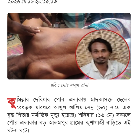
২০২৬ মে ১৬ ২০:১৫:১৩
ছবি : মোঃ মাসুদ রানা
কু
মিল্লার দেবিদ্বার পৌর এলাকায় মাদকাসক্ত ছেলের
বেধড়ক মারধরে আব্দুল আলিম সেনু (৬০) নামে এক
বৃদ্ধ পিতার মর্মান্তিক মৃত্যু হয়েছে। শনিবার (১৬ মে) সকালে
পৌর এলাকার বড় আলমপুর গ্রামের কুশাগাজী বাড়িতে এই
ঘটনা ঘটে।