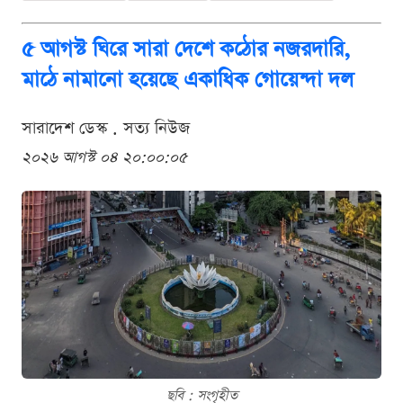
৫ আগস্ট ঘিরে সারা দেশে কঠোর নজরদারি,
মাঠে নামানো হয়েছে একাধিক গোয়েন্দা দল
সারাদেশ ডেস্ক . সত্য নিউজ
২০২৬ আগস্ট ০৪ ২০:০০:০৫
ছবি : সংগৃহীত