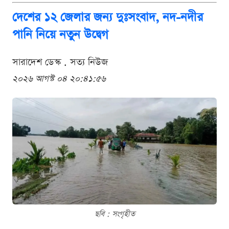
দেশের ১২ জেলার জন্য দুঃসংবাদ, নদ-নদীর
পানি নিয়ে নতুন উদ্বেগ
সারাদেশ ডেস্ক . সত্য নিউজ
২০২৬ আগস্ট ০৪ ২০:৪১:৫৬
ছবি : সংগৃহীত