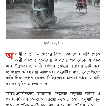
ছবি : সংগৃহীত
আ
গামী ২-৩ দিন দেশের বিভিন্ন অঞ্চলে মাঝারি থেকে
ভারী বৃষ্টিপাত হলেও ৯ আগস্টের পর থেকে এ বছর
আর উল্লেখযোগ্য ভারী বর্ষণের কোনো সম্ভাবনা নেই বলে
জানিয়েছে আবহাওয়া অধিদপ্তর। সংস্থাটির মতে, সেপ্টেম্বরের
বাকি দিনগুলোতে কেবল বিচ্ছিন্নভাবে হালকা থেকে মাঝারি
ধরনের বৃষ্টিপাত হতে পারে।
আবহাওয়াবিদদের ভাষ্যমতে, ঋতুচক্র অনুযায়ী আষাঢ় ও
শ্রাবণ বর্ষাকাল হলেও আবহাওয়া দপ্তরের হিসাব অনুযায়ী জুন
থেকে সেপ্টেম্বর—এই চার মাস জুড়ে বর্ষা মৌসুম বিবেচিত