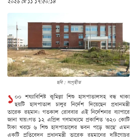
২০২৬ মে ১১ ১৭:৫০:১৪
ছবি : সংগৃহীত
১
০০ শয্যাবিশিষ্ট কুমিল্লা শিশু হাসপাতালসহ বন্ধ থাকা
ছয়টি হাসপাতাল চালুর নির্দেশ দিয়েছেন প্রধানমন্ত্রী
তারেক রহমান। গতকাল রোববার এই নির্দেশনার ব্যাপারে
জানা যায়।গত ১২ এপ্রিল গণমাধ্যমে প্রকাশিত '৩২০ কোটি
টাকা খরচে ৬ শিশু হাসপাতালের ভবন পড়ে আছে' এমন
একটি প্রতিবেদন প্রধানমন্ত্রী তারেক রহমানের দৃষ্টিগোচর