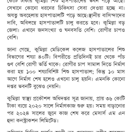
কোটি টাকার কুমিল্লা শিশু হাসপাতালের ভবন পড়ে আছে।
সেখানে কোনো ধরনের চিকিৎসা সেবা দেওয়া হচ্ছে না।
অযত্ন অবহেলায় হাসপাতালটি পড়ে আছে।স্থানীয় বাসিন্দাদের
দাবি, অবিলম্বে হাসপাতালটি চালু করতে হবে। কুমিল্লা বড়
জেলা। এখানে জনসংখ্যা ও ঘনবসতি বেশি। রোগীর চাপও
বেশি।
জানা গেছে, কুমিল্লা মেডিকেল কলেজ হাসপাতালের শিশু
বিভাগের শয্যা ৪০টি। বিপরীতে প্রতিদিনই চার থেকে পাঁচ
গুণ বেশি রোগী ভর্তি থাকে। রোগীর চাপ সামাল দিতে নির্মাণ
করা হয় ১০০ শয্যাবিশিষ্ট শিশু হাসপাতাল; কিন্তু ১০ মাস
আগে নির্মাণ শেষ হলেও এখনো চালু হয়নি। এমনকি কোনো
দপ্তর ভবনটি বুঝেও নেয়নি।
কুমিল্লা স্বাস্থ্য প্রকৌশল অধিদপ্তর সূত্র জানায়, প্রায় ৩৬ কোটি
টাকা ব্যয়ে ২০২০ সালে নির্মাণকাজ শুরু হয়। সময় বাড়ানোর
পর ২০২৪ সালের জুনে কাজ শেষ করে মেসার্স এম এন
হুদা কনস্ট্রাকশন লিমিটেড।