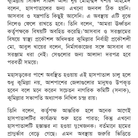
কুমিল্লার সিভিল সার্জন আলী নুর মোহাম্মদ বশীর আহমেদ
বলেন, হাসপাতালের জন্য এখনো জনবল ঠিক হয়নি।
আসবাব ও যন্ত্রপাতি কিছুই আসেনি। এ অবস্থায় এটি বুঝে
নিলেও ফেলে রাখতে হবে। তিনি বলেন, ‘আমরা ঊর্ধ্বতন
কর্তৃপক্ষকে বিষয়টি অবহিত করেছি।’আসবাব ও সরঞ্জামের
বিষয়ে স্বাস্থ্য প্রকৌশল অধিদপ্তর কুমিল্লার নির্বাহী প্রকৌশলী
মো. আবুল খায়ের বলেন, নির্মাণকাজের সঙ্গে আসবাব বা
সরঞ্জাম ধরা নেই। সেগুলোর জন্য আলাদা দরপত্র হবে
পরবর্তী সময়ে।
মহাসড়কের পাশে অবস্থিত হওয়ায় এই হাসপাতাল চালু হলে
শুধু কুমিল্লা নয়, আশপাশের জেলাগুলোর মানুষও উপকৃত
হবেন বলে মনে করেন সচেতন নাগরিক কমিটি (সনাক),
কুমিল্লার সভাপতি অধ্যাপক নিখিল চন্দ্র রায়।
তিনি বলেন, কর্তৃপক্ষ আন্তরিক হলে অনেক আগেই
হাসপাতালটির কার্যক্রম শুরু হতে পারত; কিন্তু এখনো
হাসপাতালটি হস্তান্তর না হওয়া দুঃখজনক। বর্তমানে হামের
প্রাদুর্ভাব বেড়ে গেছে। এমন অবস্থায় জরুরি ভিত্তিতে