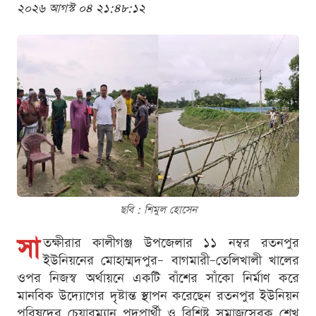
২০২৬ আগস্ট ০৪ ২১:৪৮:১২
ছবি : শিমুল হোসেন
সা
তক্ষীরার কালীগঞ্জ উপজেলার ১১ নম্বর রতনপুর
ইউনিয়নের মোহাম্মদপুর– বাগমারী–তেলিখালী খালের
ওপর নিজস্ব অর্থায়নে একটি বাঁশের সাঁকো নির্মাণ করে
মানবিক উদ্যোগের দৃষ্টান্ত স্থাপন করেছেন রতনপুর ইউনিয়ন
পরিষদের চেয়ারম্যান পদপ্রার্থী ও বিশিষ্ট সমাজসেবক শেখ