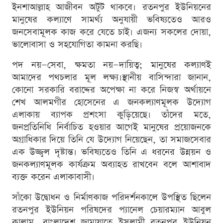
ইনশাআল্লাহ আজীবন অটুট থাকবে। রতনপুর ইউনিয়নের
মানুষের কল্যাণে সামর্থ্য অনুযায়ী ভবিষ্যতেও আরও
জনসেবামূলক কাজ করে যেতে চাই। এজন্য সকলের দোয়া,
ভালোবাসা ও সহযোগিতা কামনা করছি।
পদ নয়—সেবা, ক্ষমতা নয়—দায়িত্ব; মানুষের কল্যাণই
আমাদের পথচলার মূল লক্ষ্য।স্থানীয় বাসিন্দারা জানান,
কোনো সরকারি বরাদ্দের অপেক্ষা না করে নিজস্ব অর্থায়নে
শেখ আলমগীর হোসেনের এ জনকল্যাণমূলক উদ্যোগ
এলাকায় ব্যাপক প্রশংসা কুড়িয়েছে। তাঁদের মতে,
জনপ্রতিনিধি নির্বাচিত হওয়ার আগেই মানুষের প্রয়োজনকে
অগ্রাধিকার দিয়ে তিনি যে উদ্যোগ নিয়েছেন, তা সমাজসেবার
এক উজ্জ্বল দৃষ্টান্ত। ভবিষ্যতেও তিনি এ ধরনের উন্নয়ন ও
জনকল্যাণমূলক কার্যক্রম অব্যাহত রাখবেন বলে আশাবাদ
ব্যক্ত করেন এলাকাবাসী।
সাঁকো উদ্বোধন ও নির্মাণকাজ পরিদর্শনকালে উপস্থিত ছিলেন
রতনপুর ইউনিয়ন পরিষদের প্যানেল চেয়ারম্যান আবুল
কালাম, বাংলাদেশ জামায়াতে ইসলামী রতনপুর ইউনিয়ন