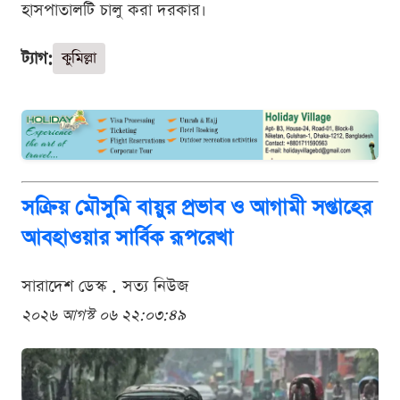
হাসপাতালটি চালু করা দরকার।
ট্যাগ:
কুমিল্লা
সক্রিয় মৌসুমি বায়ুর প্রভাব ও আগামী সপ্তাহের
আবহাওয়ার সার্বিক রূপরেখা
সারাদেশ ডেস্ক . সত্য নিউজ
২০২৬ আগস্ট ০৬ ২২:০৩:৪৯