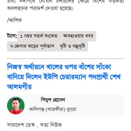
এবং নদীপথে নৌযান চলাচলের ক্ষেত্রে বিশেষ সতর্কতা
অবলম্বনের পরামর্শ দেওয়া হয়েছে।
/আশিক
ট্যাগ:
১ নম্বর সতর্ক সংকেত
আবহাওয়ার খবর
৭ জেলায় ঝড়ের পূর্বাভাস
বৃষ্টি ও বজ্রবৃষ্টি
নিজস্ব অর্থায়নে খালের ওপর বাঁশের সাঁকো
বানিয়ে দিলেন ইউপি চেয়ারম্যান পদপ্রার্থী শেখ
আলমগীর
শিমুল হোসেন
কালিগঞ্জ (সাতক্ষীরা) ব্যুরো
সারাদেশ ডেস্ক . সত্য নিউজ