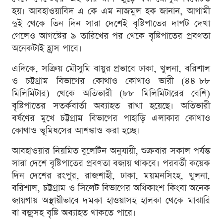
হয়। আবহাওয়াবিদ এ কে এম নাজমুল হক জানান, আগামী
দুই থেকে তিন দিন সারা দেশেই বৃষ্টিপাতের দাপট দেখা
গেলেও আগস্টের ৯ তারিখের পর থেকে বৃষ্টিপাতের প্রবণতা
অনেকটাই হ্রাস পাবে।
এদিকে, সক্রিয় মৌসুমি বায়ুর প্রভাবে ঢাকা, খুলনা, বরিশাল
ও চট্টগ্রাম বিভাগের কোথাও কোথাও ভারী (৪৪-৮৮
মিলিমিটার) থেকে অতিভারী (৮৮ মিলিমিটারের বেশি)
বৃষ্টিপাতের সতর্কবার্তা অব্যাহত রাখা হয়েছে। অতিভারী
বর্ষণের মুখে চট্টগ্রাম বিভাগের পাহাড়ি এলাকার কোথাও
কোথাও ভূমিধসের আশঙ্কাও করা হচ্ছে।
আবহাওয়ার নিয়মিত বুলেটিন অনুযায়ী, শুক্রবার সকাল পর্যন্ত
সারা দেশে বৃষ্টিপাতের প্রবণতা বজায় থাকবে। পরবর্তী কয়েক
দিন দেশের রংপুর, রাজশাহী, ঢাকা, ময়মনসিংহ, খুলনা,
বরিশাল, চট্টগ্রাম ও সিলেট বিভাগের অধিকাংশ কিংবা অনেক
জায়গায় অস্থায়ীভাবে দমকা হাওয়াসহ হালকা থেকে মাঝারি
বা বজ্রসহ বৃষ্টি অব্যাহত থাকতে পারে।