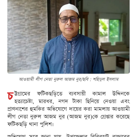
আওয়ামী লীগ নেতা নুরুল আজম নুর/ছবি : শ‌হিদুল ইসলাম
চ
ট্টগ্রামের ফটিকছড়িতে ব্যবসায়ী কামাল উদ্দিনকে
হত্যাচেষ্টা, মারধর, নগদ টাকা ছিনিয়ে নেওয়া এবং
প্রাণনাশের হুমকির অভিযোগে দায়ের করা মামলায় আওয়ামী
লীগ নেতা নুরুল আজম নুর (আজম নুর)কে গ্রেপ্তার করেছে
ফটিকছড়ি থানা পুলিশ।
অভিযোগ সূত্রে জানা যায়, উপজেলার বিবিরহাট বাজারের