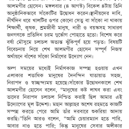
আলমগীর হোসেন। মঙ্গলবার (৪ আগস্ট) বিকেল ৪টায় তিনি
আনুষ্ঠানিকভাবে সাঁকোটির উদ্বোধন করেন।স্থানীয়দের দাবি,
দীর্ঘদিন ধরে খালটির ওপর কোনো সেতু বা সাঁকো না থাকায়
শিক্ষার্থী, কৃষক, শ্রমজীবী মানুষ, নারী ও বয়স্কসহ সাধারণ
জনগণকে প্রতিদিন চরম দুর্ভোগ পোহাতে হতো। বিশেষ করে
বর্ষা মৌসুমে চলাচল অত্যন্ত ঝুঁকিপূর্ণ হয়ে পড়ত। বিষয়টি
বিবেচনায় নিয়ে শেখ আলমগীর হোসেন সম্পূর্ণ নিজস্ব
অর্থায়নে বাঁশের সাঁকো নির্মাণের উদ্যোগ নেন।
অল্প সময়ের মধ্যেই নির্মাণকাজ সম্পন্ন হওয়ায় এখন
এলাকার শতাধিক মানুষের দৈনন্দিন যাতায়াত সহজ,
নিরাপদ ও স্বাচ্ছন্দ্যময় হয়েছে।সাঁকোর উদ্বোধনকালে শেখ
আলমগীর হোসেন বলেন, “মানুষের কষ্ট লাঘব করা এবং
তাদের নিরাপদ চলাচল নিশ্চিত করাই ছিল আমার এই
উদ্যোগের মূল উদ্দেশ্য। মহান আল্লাহর অশেষ রহমতে কাজটি
সম্পন্ন করতে পেরে আমি তাঁর দরবারে শুকরিয়া আদায়
করছি।”তিনি আরও বলেন, “আমি চেয়ারম্যান হতে পারি,
আবার নাও হতে পারি; কিন্তু মানুষের সেবার অঙ্গীকার