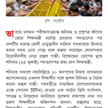
ছবি : সংগৃহীত
ভা
রতে চলমান পরীক্ষাসংক্রান্ত অনিয়ম ও প্রশ্নপত্র ফাঁসের
জেরে শিক্ষামন্ত্রী ধর্মেন্দ্র প্রধানের পদত্যাগের পর
দেশটির নরেন্দ্র মোদী নেতৃত্বাধীন বর্তমান সরকারকে উৎখাত
করার সময় এসে গেছে বলে মন্তব্য করেছেন লোকসভার
বিরোধীদলীয় নেতা রাহুল গান্ধী। বিক্ষোভের তোপের মুখে
শনিবার (২৫ জুলাই) পদত্যাগপত্র জমা দেন শিক্ষামন্ত্রী।
শনিবার সকালে নয়াদিল্লিতে ১০ জনপথের নিজস্ব বাসভবনে
আন্দোলনরত একদল শিক্ষার্থীর সঙ্গে কুশল বিনিময় ও বৈঠক
করেন রাহুল গান্ধী। পরবর্তীতে সামাজিক যোগাযোগমাধ্যম
এক্সে (সাবেক টুইটার) দেওয়া এক বার্তায় তিনি সংবিধান,
গণতন্ত্র ও নিজেদের ক্যারিয়ার সুরক্ষায় রাজপথে নামা সব
তরুণ শিক্ষার্থীকে অভিনন্দন জানান। রাহুলের মতে,