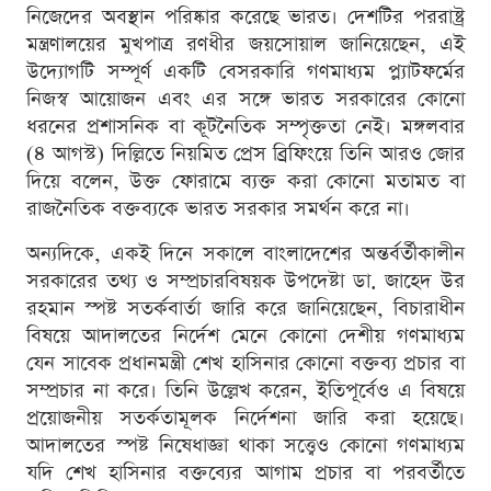
নিজেদের অবস্থান পরিষ্কার করেছে ভারত। দেশটির পররাষ্ট্র
মন্ত্রণালয়ের মুখপাত্র রণধীর জয়সোয়াল জানিয়েছেন, এই
উদ্যোগটি সম্পূর্ণ একটি বেসরকারি গণমাধ্যম প্ল্যাটফর্মের
নিজস্ব আয়োজন এবং এর সঙ্গে ভারত সরকারের কোনো
ধরনের প্রশাসনিক বা কূটনৈতিক সম্পৃক্ততা নেই। মঙ্গলবার
(৪ আগস্ট) দিল্লিতে নিয়মিত প্রেস ব্রিফিংয়ে তিনি আরও জোর
দিয়ে বলেন, উক্ত ফোরামে ব্যক্ত করা কোনো মতামত বা
রাজনৈতিক বক্তব্যকে ভারত সরকার সমর্থন করে না।
অন্যদিকে, একই দিনে সকালে বাংলাদেশের অন্তর্বর্তীকালীন
সরকারের তথ্য ও সম্প্রচারবিষয়ক উপদেষ্টা ডা. জাহেদ উর
রহমান স্পষ্ট সতর্কবার্তা জারি করে জানিয়েছেন, বিচারাধীন
বিষয়ে আদালতের নির্দেশ মেনে কোনো দেশীয় গণমাধ্যম
যেন সাবেক প্রধানমন্ত্রী শেখ হাসিনার কোনো বক্তব্য প্রচার বা
সম্প্রচার না করে। তিনি উল্লেখ করেন, ইতিপূর্বেও এ বিষয়ে
প্রয়োজনীয় সতর্কতামূলক নির্দেশনা জারি করা হয়েছে।
আদালতের স্পষ্ট নিষেধাজ্ঞা থাকা সত্ত্বেও কোনো গণমাধ্যম
যদি শেখ হাসিনার বক্তব্যের আগাম প্রচার বা পরবর্তীতে