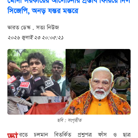
মোদী সরকারের আলোচনার প্রস্তাব ফিরিয়ে দিল
সিজেপি, অনড় যন্তর মন্তরে
ভারত ডেস্ক . সত্য নিউজ
২০২৬ জুলাই ২৩ ২০:০৫:২১
ছবি : সংগৃহীত
ভা
রতে চলমান বিতর্কিত প্রশ্নপত্র ফাঁস ও ছাত্র