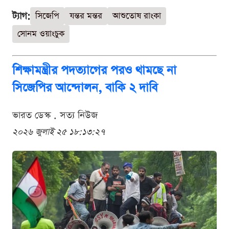
ট্যাগ:
সিজেপি
যন্তর মন্তর
আশুতোষ রাংকা
সোনম ওয়াংচুক
শিক্ষামন্ত্রীর পদত্যাগের পরও থামছে না
সিজেপির আন্দোলন, বাকি ২ দাবি
ভারত ডেস্ক . সত্য নিউজ
২০২৬ জুলাই ২৫ ১৮:১৩:২৭