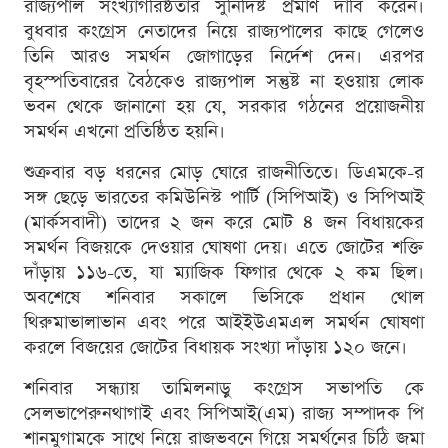
রাজ্যপাল সংখ্যাগরিষ্ঠতার সুনির্দিষ্ট প্রমাণ দাবি করেন।
বুধবার কংগ্রেস নেতাদের নিয়ে রাজ্যপালের কাছে গেলেও
তিনি আরও সমর্থন জোগাড়ের নির্দেশ দেন। এরপর
বৃহস্পতিবারের বৈঠকেও রাজ্যপাল সন্তুষ্ট না হওয়ায় লোক
ভবন থেকে জানানো হয় যে, সরকার গঠনের প্রয়োজনীয়
সমর্থন এখনো প্রতিষ্ঠিত হয়নি।
শুক্রবার বড় ধরনের মোড় ঘোরে রাজনীতিতে। ডিএমকে-র
সঙ্গ ছেড়ে ভারতের কমিউনিস্ট পার্টি (সিপিআই) ও সিপিআই
(মার্কসবাদী) তাদের ২ জন করে মোট ৪ জন বিধায়কের
সমর্থন বিজয়কে দেওয়ার ঘোষণা দেয়। এতে জোটের শক্তি
দাঁড়ায় ১১৬-তে, যা ম্যাজিক ফিগার থেকে ২ কম ছিল।
অবশেষে শনিবার সকালে ভিসিকে প্রধান থোল
থিরুমাভালাভান এবং পরে আইইউএমএল সমর্থন ঘোষণা
করলে বিজয়ের জোটের বিধায়ক সংখ্যা দাঁড়ায় ১২০ জনে।
শনিবার সন্ধ্যায় তামিলনাড়ু কংগ্রেস সভাপতি কে
সেলভাপেরুনথাগাই এবং সিপিআই(এম) রাজ্য সম্পাদক পি
শানমুগামকে সাথে নিয়ে রাজভবনে গিয়ে সমর্থনের চিঠি জমা