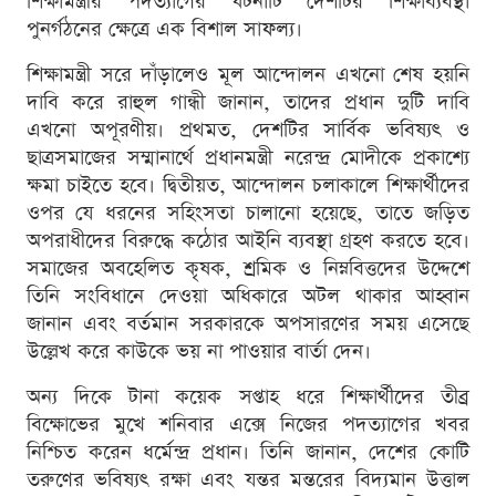
শিক্ষামন্ত্রীর পদত্যাগের ঘটনাটি দেশটির শিক্ষাব্যবস্থা
পুনর্গঠনের ক্ষেত্রে এক বিশাল সাফল্য।
শিক্ষামন্ত্রী সরে দাঁড়ালেও মূল আন্দোলন এখনো শেষ হয়নি
দাবি করে রাহুল গান্ধী জানান, তাদের প্রধান দুটি দাবি
এখনো অপূরণীয়। প্রথমত, দেশটির সার্বিক ভবিষ্যৎ ও
ছাত্রসমাজের সম্মানার্থে প্রধানমন্ত্রী নরেন্দ্র মোদীকে প্রকাশ্যে
ক্ষমা চাইতে হবে। দ্বিতীয়ত, আন্দোলন চলাকালে শিক্ষার্থীদের
ওপর যে ধরনের সহিংসতা চালানো হয়েছে, তাতে জড়িত
অপরাধীদের বিরুদ্ধে কঠোর আইনি ব্যবস্থা গ্রহণ করতে হবে।
সমাজের অবহেলিত কৃষক, শ্রমিক ও নিম্নবিত্তদের উদ্দেশে
তিনি সংবিধানে দেওয়া অধিকারে অটল থাকার আহ্বান
জানান এবং বর্তমান সরকারকে অপসারণের সময় এসেছে
উল্লেখ করে কাউকে ভয় না পাওয়ার বার্তা দেন।
অন্য দিকে টানা কয়েক সপ্তাহ ধরে শিক্ষার্থীদের তীব্র
বিক্ষোভের মুখে শনিবার এক্সে নিজের পদত্যাগের খবর
নিশ্চিত করেন ধর্মেন্দ্র প্রধান। তিনি জানান, দেশের কোটি
তরুণের ভবিষ্যৎ রক্ষা এবং যন্তর মন্তরের বিদ্যমান উত্তাল