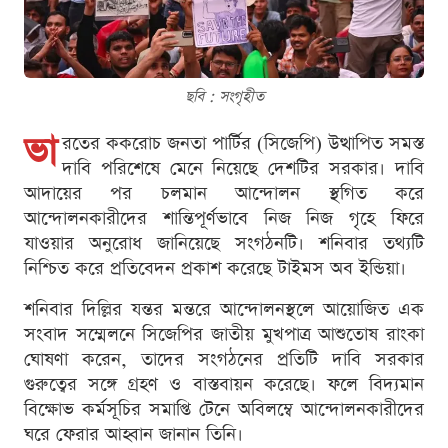
ছবি : সংগৃহীত
ভা
রতের ককরোচ জনতা পার্টির (সিজেপি) উত্থাপিত সমস্ত
দাবি পরিশেষে মেনে নিয়েছে দেশটির সরকার। দাবি
আদায়ের পর চলমান আন্দোলন স্থগিত করে
আন্দোলনকারীদের শান্তিপূর্ণভাবে নিজ নিজ গৃহে ফিরে
যাওয়ার অনুরোধ জানিয়েছে সংগঠনটি। শনিবার তথ্যটি
নিশ্চিত করে প্রতিবেদন প্রকাশ করেছে টাইমস অব ইন্ডিয়া।
শনিবার দিল্লির যন্তর মন্তরে আন্দোলনস্থলে আয়োজিত এক
সংবাদ সম্মেলনে সিজেপির জাতীয় মুখপাত্র আশুতোষ রাংকা
ঘোষণা করেন, তাদের সংগঠনের প্রতিটি দাবি সরকার
গুরুত্বের সঙ্গে গ্রহণ ও বাস্তবায়ন করেছে। ফলে বিদ্যমান
বিক্ষোভ কর্মসূচির সমাপ্তি টেনে অবিলম্বে আন্দোলনকারীদের
ঘরে ফেরার আহ্বান জানান তিনি।