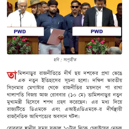
ছবি : সংগৃহীত
তা
মিলনাড়ুর রাজনীতিতে দীর্ঘ ছয় দশকের প্রথা ভেঙে
এক নতুন ইতিহাসের সূচনা হলো। দক্ষিণ ভারতীয়
সিনেমার মেগাস্টার থেকে রাজনীতির ময়দানে পা রাখা
থালাপতি বিজয় আজ রোববার (১০ মে) তামিলনাড়ুর নতুন
মুখ্যমন্ত্রী হিসেবে শপথ গ্রহণ করেছেন। এর মধ্য দিয়ে
রাজ্যটিতে ডিএমকে এবং এআইএডিএমকে-র দীর্ঘস্থায়ী
রাজনৈতিক আধিপত্যের অবসান ঘটল।
রোববার স্থানীয় সময় সকাল ১০টার দিকে চেন্নাইয়ের নেহরু