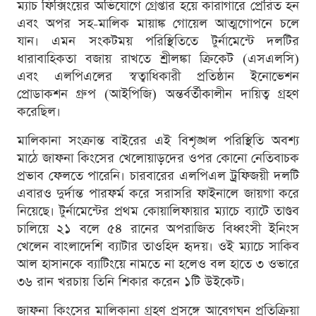
ম্যাচ ফিক্সিংয়ের অভিযোগে গ্রেপ্তার হয়ে কারাগারে প্রেরিত হন
এবং অপর সহ-মালিক মায়াঙ্ক গোয়েল আত্মগোপনে চলে
যান। এমন সংকটময় পরিস্থিতিতে টুর্নামেন্টে দলটির
ধারাবাহিকতা বজায় রাখতে শ্রীলঙ্কা ক্রিকেট (এসএলসি)
এবং এলপিএলের স্বত্বাধিকারী প্রতিষ্ঠান ইনোভেশন
প্রোডাকশন গ্রুপ (আইপিজি) অন্তর্বর্তীকালীন দায়িত্ব গ্রহণ
করেছিল।
মালিকানা সংক্রান্ত বাইরের এই বিশৃঙ্খল পরিস্থিতি অবশ্য
মাঠে জাফনা কিংসের খেলোয়াড়দের ওপর কোনো নেতিবাচক
প্রভাব ফেলতে পারেনি। চারবারের এলপিএল ট্রফিজয়ী দলটি
এবারও দুর্দান্ত পারফর্ম করে সরাসরি ফাইনালে জায়গা করে
নিয়েছে। টুর্নামেন্টের প্রথম কোয়ালিফায়ার ম্যাচে ব্যাটে তাণ্ডব
চালিয়ে ২১ বলে ৫৪ রানের অপরাজিত বিধ্বংসী ইনিংস
খেলেন বাংলাদেশি ব্যাটার তাওহিদ হৃদয়। ওই ম্যাচে সাকিব
আল হাসানকে ব্যাটিংয়ে নামতে না হলেও বল হাতে ৩ ওভারে
৩৬ রান খরচায় তিনি শিকার করেন ১টি উইকেট।
জাফনা কিংসের মালিকানা গ্রহণ প্রসঙ্গে আবেগঘন প্রতিক্রিয়া