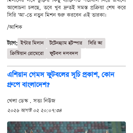
মিলানের সঙ্গে চুক্তির কিছু ব্যক্তিগত শর্তাবলি নিয়ে এখনো
আলোচনা চলছে, তবে খুব দ্রুতই সমস্ত প্রক্রিয়া শেষ করে
সিরি 'আ'-তে নতুন মিশন শুরু করবেন এই তারকা।
/আশিক
ট্যাগ:
ইন্টার মিলান
টটেনহ্যাম হটস্পার
সিরি আ
ক্রিস্টিয়ান রোমেরো
ফুটবল দলবদল
এশিয়ান গেমস ফুটবলের সূচি প্রকাশ, কোন
গ্রুপে বাংলাদেশ?
খেলা ডেস্ক . সত্য নিউজ
২০২৬ আগস্ট ০২ ২০:০৭:৩৪