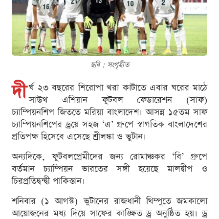
ছবি : সংগৃহীত
দী
র্ঘ ২৩ বছরের শিরোপা খরা কাটাতে এবার ঘরের মাঠে
সাউথ এশিয়ান ফুটবল ফেডারেশন (সাফ)
চ্যাম্পিয়নশিপ জিততে মরিয়া বাংলাদেশ। আসন্ন ১৫তম সাফ
চ্যাম্পিয়নশিপের ড্রয়ে সহজ ‘এ’ গ্রুপে স্বাগতিক বাংলাদেশের
প্রতিপক্ষ হিসেবে এসেছে শ্রীলঙ্কা ও ভুটান।
অন্যদিকে, ফুটবলপ্রেমীদের জন্য রোমাঞ্চকর ‘বি’ গ্রুপে
বর্তমান চ্যাম্পিয়ন ভারতের সঙ্গী হয়েছে মালদ্বীপ ও
চিরপ্রতিদ্বন্দ্বী পাকিস্তান।
শনিবার (১ আগস্ট) ভুটানের রাজধানী থিম্পুতে জমকালো
আয়োজনের মধ্য দিয়ে সাফের কাঙ্ক্ষিত ড্র অনুষ্ঠিত হয়। ড্র