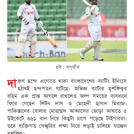
ছবি : সংগৃহীত
দা
রুণ ছন্দে এগোতে থাকা বাংলাদেশের ব্যাটিং ইনিংসে
হঠাৎই ছন্দপতন ঘটেছে। অভিজ্ঞ ব্যাটার মুশফিকুর
রহিম এক প্রান্ত আগলে রাখলেও অল্প সময়ের ব্যবধানে
ফিরে গেছেন লিটন দাস ও মেহেদী হাসান মিরাজ।
পাকিস্তানের বোলার মোহাম্মদ আব্বাসের জোড়া আঘাতে ৫
উইকেটে ৩৬১ রান নিয়ে কিছুটা চাপে পড়েছে টাইগাররা।
তবে ব্যক্তিগত সেঞ্চুরির লক্ষ্য নিয়ে লড়াই চালিয়ে যাচ্ছেন
মুশফিক।