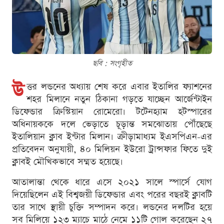
ছবি : সংগৃহীত
উ
ত্তর লন্ডনের অধ্যায় শেষ করে এবার ইতালির ফ্যাশনের
শহর মিলানে নতুন ঠিকানা গড়তে যাচ্ছেন আর্জেন্টাইন
ডিফেন্ডার ক্রিস্টিয়ান রোমেরো। টটেনহ্যাম হটস্পারের
অধিনায়ককে দলে ভেড়াতে চূড়ান্ত সমঝোতায় পৌঁছেছে
ইতালিয়ান ক্লাব ইন্টার মিলান। ক্রীড়ামাধ্যম ইএসপিএন-এর
প্রতিবেদন অনুযায়ী, ৪০ মিলিয়ন ইউরো ট্রান্সফার ফিতে দুই
ক্লাবই মৌখিকভাবে সম্মত হয়েছে।
আতালান্তা থেকে ধারে এসে ২০২১ সালে স্পার্সে যোগ
দিয়েছিলেন এই বিশ্বজয়ী ডিফেন্ডার এবং পরের বছরই ক্লাবটি
তার সাথে স্থায়ী চুক্তি সম্পাদন করে। লন্ডনের দলটির হয়ে
সব মিলিয়ে ১২৩ ম্যাচে মাঠে নেমে ১১টি গোল করেছেন ২৭