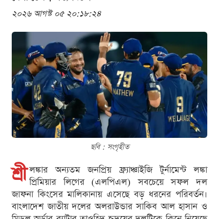
২০২৬ আগস্ট ০৫ ২০:১৮:২৪
ছবি : সংগৃহীত
শ্রী
লঙ্কার অন্যতম জনপ্রিয় ফ্র্যাঞ্চাইজি টুর্নামেন্ট লঙ্কা
প্রিমিয়ার লিগের (এলপিএল) সবচেয়ে সফল দল
জাফনা কিংসের মালিকানায় এসেছে বড় ধরনের পরিবর্তন।
বাংলাদেশ জাতীয় দলের অলরাউন্ডার সাকিব আল হাসান ও
মিডল অর্ডার ব্যাটার তাওহিদ হৃদয়ের দলটিকে কিনে নিয়েছে