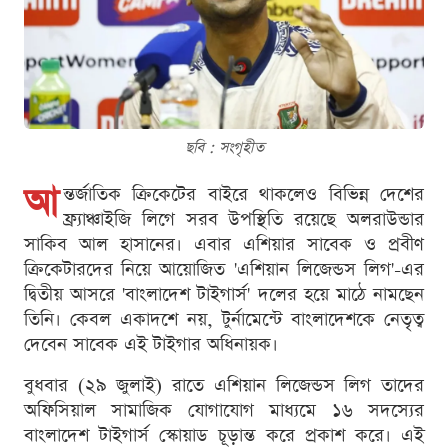
ছবি : সংগৃহীত
আ
ন্তর্জাতিক ক্রিকেটের বাইরে থাকলেও বিভিন্ন দেশের
ফ্র্যাঞ্চাইজি লিগে সরব উপস্থিতি রয়েছে অলরাউন্ডার
সাকিব আল হাসানের। এবার এশিয়ার সাবেক ও প্রবীণ
ক্রিকেটারদের নিয়ে আয়োজিত 'এশিয়ান লিজেন্ডস লিগ'-এর
দ্বিতীয় আসরে 'বাংলাদেশ টাইগার্স' দলের হয়ে মাঠে নামছেন
তিনি। কেবল একাদশে নয়, টুর্নামেন্টে বাংলাদেশকে নেতৃত্ব
দেবেন সাবেক এই টাইগার অধিনায়ক।
বুধবার (২৯ জুলাই) রাতে এশিয়ান লিজেন্ডস লিগ তাদের
অফিসিয়াল সামাজিক যোগাযোগ মাধ্যমে ১৬ সদস্যের
বাংলাদেশ টাইগার্স স্কোয়াড চূড়ান্ত করে প্রকাশ করে। এই