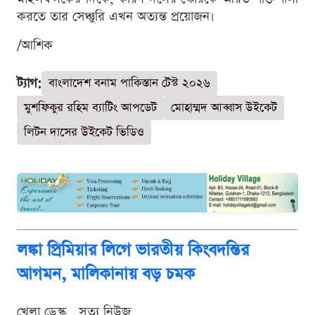
করতে তার সেঞ্চুরি এখন অত্যন্ত প্রয়োজন।
/আশিক
ট্যাগ:
বাংলাদেশ বনাম পাকিস্তান টেস্ট ২০২৬
মুশফিকুর রহিম ব্যাটিং আপডেট
মোহাম্মদ আব্বাস উইকেট
লিটন দাসের উইকেট ভিডিও
লঙ্কা প্রিমিয়ার লিগে ভারতীয় কিংবদন্তির
আগমন, মালিকানায় বড় চমক
খেলা ডেস্ক . সত্য নিউজ