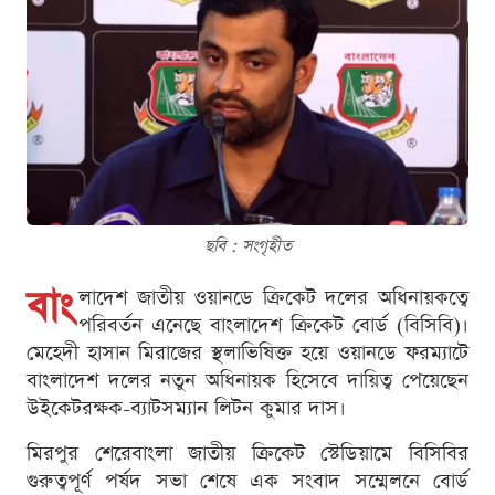
ছবি : সংগৃহীত
বাং
লাদেশ জাতীয় ওয়ানডে ক্রিকেট দলের অধিনায়কত্বে
পরিবর্তন এনেছে বাংলাদেশ ক্রিকেট বোর্ড (বিসিবি)।
মেহেদী হাসান মিরাজের স্থলাভিষিক্ত হয়ে ওয়ানডে ফরম্যাটে
বাংলাদেশ দলের নতুন অধিনায়ক হিসেবে দায়িত্ব পেয়েছেন
উইকেটরক্ষক-ব্যাটসম্যান লিটন কুমার দাস।
মিরপুর শেরেবাংলা জাতীয় ক্রিকেট স্টেডিয়ামে বিসিবির
গুরুত্বপূর্ণ পর্ষদ সভা শেষে এক সংবাদ সম্মেলনে বোর্ড