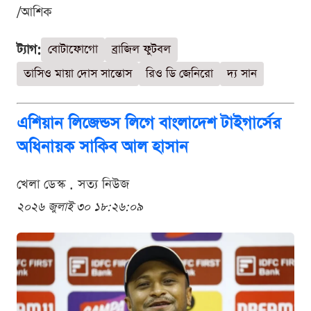
/আশিক
ট্যাগ:
বোটাফোগো
ব্রাজিল ফুটবল
তাসিও মায়া দোস সান্তোস
রিও ডি জেনিরো
দ্য সান
এশিয়ান লিজেন্ডস লিগে বাংলাদেশ টাইগার্সের
অধিনায়ক সাকিব আল হাসান
খেলা ডেস্ক . সত্য নিউজ
২০২৬ জুলাই ৩০ ১৮:২৬:০৯