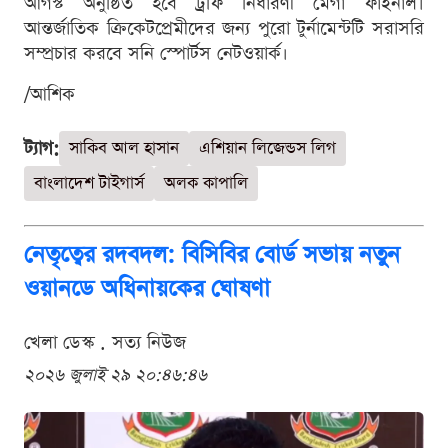
আগস্ট অনুষ্ঠিত হবে ট্রফি নির্ধারণী মেগা ফাইনাল।
আন্তর্জাতিক ক্রিকেটপ্রেমীদের জন্য পুরো টুর্নামেন্টটি সরাসরি
সম্প্রচার করবে সনি স্পোর্টস নেটওয়ার্ক।
/আশিক
ট্যাগ:
সাকিব আল হাসান
এশিয়ান লিজেন্ডস লিগ
বাংলাদেশ টাইগার্স
অলক কাপালি
নেতৃত্বের রদবদল: বিসিবির বোর্ড সভায় নতুন
ওয়ানডে অধিনায়কের ঘোষণা
খেলা ডেস্ক . সত্য নিউজ
২০২৬ জুলাই ২৯ ২০:৪৬:৪৬