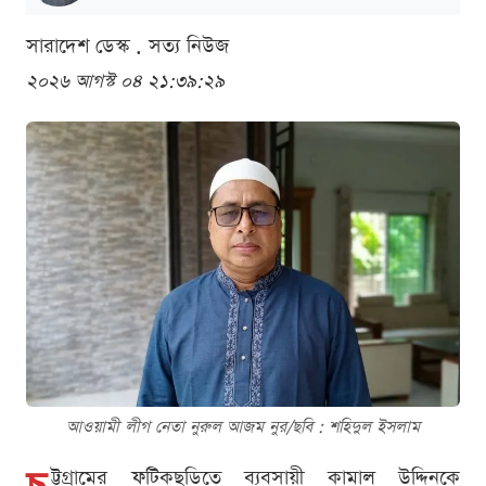
সারাদেশ ডেস্ক . সত্য নিউজ
২০২৬ আগস্ট ০৪ ২১:৩৯:২৯
আওয়ামী লীগ নেতা নুরুল আজম নুর/ছবি : শ‌হিদুল ইসলাম
ট্টগ্রামের ফটিকছড়িতে ব্যবসায়ী কামাল উদ্দিনকে