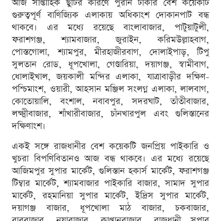
আজ সাপ্তাহিক ছুটির কারণে পুরান ঢাকার বেশ কয়েকটি
গুরুত্বপূর্ণ বাণিজ্যিক এলাকায় অধিকাংশ দোকানপাট বন্ধ
থাকবে। এর মধ্যে রয়েছে বাংলাবাজার, পাটুয়াটুলী,
ফরাশগঞ্জ, শ্যামবাজার, জুরাইন, করিমউল্লাহবাগ,
পোস্তগোলা, শ্যামপুর, মীরহাজীরবাগ, দোলাইপাড়, টিপু
সুলতান রোড, ধূপখোলা, গেণ্ডারিয়া, দয়াগঞ্জ, স্বামীবাগ,
ধোলাইখাল, জয়কালী মন্দির এলাকা, যাত্রাবাড়ীর দক্ষিণ-
পশ্চিমাংশ, ওয়ারী, আহসান মঞ্জিল সংলগ্ন এলাকা, লালবাগ,
কোতোয়ালি, বংশাল, নবাবপুর, সদরঘাট, তাঁতীবাজার,
লক্ষ্মীবাজার, শাঁখারীবাজার, চাঁনখারপুল এবং গুলিস্তানের
দক্ষিণাংশ।
একই সঙ্গে রাজধানীর বেশ কয়েকটি জনপ্রিয় পাইকারি ও
খুচরা বিপণিবিতানও আজ বন্ধ থাকবে। এর মধ্যে রয়েছে
আজিমপুর সুপার মার্কেট, গুলিস্তান হকার্স মার্কেট, ফরাশগঞ্জ
টিম্বার মার্কেট, শ্যামবাজার পাইকারি বাজার, সামাদ সুপার
মার্কেট, রহমানিয়া সুপার মার্কেট, ইদ্রিস সুপার মার্কেট,
দয়াগঞ্জ বাজার, ধূপখোলা মাঠ বাজার, চকবাজার,
বাবুবাজার, নয়াবাজার, কাপ্তানবাজার, রাজধানী সুপার