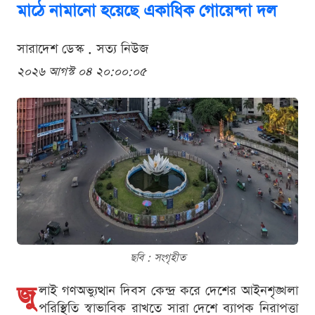
মাঠে নামানো হয়েছে একাধিক গোয়েন্দা দল
সারাদেশ ডেস্ক . সত্য নিউজ
২০২৬ আগস্ট ০৪ ২০:০০:০৫
ছবি : সংগৃহীত
জু
লাই গণঅভ্যুত্থান দিবস কেন্দ্র করে দেশের আইনশৃঙ্খলা
পরিস্থিতি স্বাভাবিক রাখতে সারা দেশে ব্যাপক নিরাপত্তা