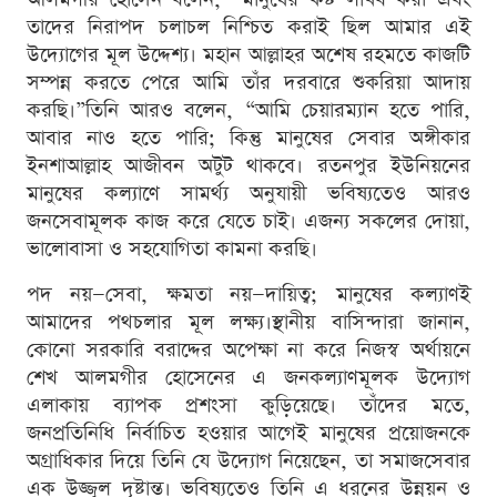
তাদের নিরাপদ চলাচল নিশ্চিত করাই ছিল আমার এই
উদ্যোগের মূল উদ্দেশ্য। মহান আল্লাহর অশেষ রহমতে কাজটি
সম্পন্ন করতে পেরে আমি তাঁর দরবারে শুকরিয়া আদায়
করছি।”তিনি আরও বলেন, “আমি চেয়ারম্যান হতে পারি,
আবার নাও হতে পারি; কিন্তু মানুষের সেবার অঙ্গীকার
ইনশাআল্লাহ আজীবন অটুট থাকবে। রতনপুর ইউনিয়নের
মানুষের কল্যাণে সামর্থ্য অনুযায়ী ভবিষ্যতেও আরও
জনসেবামূলক কাজ করে যেতে চাই। এজন্য সকলের দোয়া,
ভালোবাসা ও সহযোগিতা কামনা করছি।
পদ নয়—সেবা, ক্ষমতা নয়—দায়িত্ব; মানুষের কল্যাণই
আমাদের পথচলার মূল লক্ষ্য।স্থানীয় বাসিন্দারা জানান,
কোনো সরকারি বরাদ্দের অপেক্ষা না করে নিজস্ব অর্থায়নে
শেখ আলমগীর হোসেনের এ জনকল্যাণমূলক উদ্যোগ
এলাকায় ব্যাপক প্রশংসা কুড়িয়েছে। তাঁদের মতে,
জনপ্রতিনিধি নির্বাচিত হওয়ার আগেই মানুষের প্রয়োজনকে
অগ্রাধিকার দিয়ে তিনি যে উদ্যোগ নিয়েছেন, তা সমাজসেবার
এক উজ্জ্বল দৃষ্টান্ত। ভবিষ্যতেও তিনি এ ধরনের উন্নয়ন ও