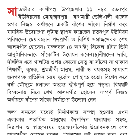
সা
তক্ষীরার কালীগঞ্জ উপজেলার ১১ নম্বর রতনপুর
ইউনিয়নের মোহাম্মদপুর– বাগমারী–তেলিখালী খালের
ওপর নিজস্ব অর্থায়নে একটি বাঁশের সাঁকো নির্মাণ করে
মানবিক উদ্যোগের দৃষ্টান্ত স্থাপন করেছেন রতনপুর ইউনিয়ন
পরিষদের চেয়ারম্যান পদপ্রার্থী ও বিশিষ্ট সমাজসেবক শেখ
আলমগীর হোসেন। মঙ্গলবার (৪ আগস্ট) বিকেল ৪টায় তিনি
আনুষ্ঠানিকভাবে সাঁকোটির উদ্বোধন করেন।স্থানীয়দের দাবি,
দীর্ঘদিন ধরে খালটির ওপর কোনো সেতু বা সাঁকো না থাকায়
শিক্ষার্থী, কৃষক, শ্রমজীবী মানুষ, নারী ও বয়স্কসহ সাধারণ
জনগণকে প্রতিদিন চরম দুর্ভোগ পোহাতে হতো। বিশেষ করে
বর্ষা মৌসুমে চলাচল অত্যন্ত ঝুঁকিপূর্ণ হয়ে পড়ত। বিষয়টি
বিবেচনায় নিয়ে শেখ আলমগীর হোসেন সম্পূর্ণ নিজস্ব
অর্থায়নে বাঁশের সাঁকো নির্মাণের উদ্যোগ নেন।
অল্প সময়ের মধ্যেই নির্মাণকাজ সম্পন্ন হওয়ায় এখন
এলাকার শতাধিক মানুষের দৈনন্দিন যাতায়াত সহজ,
নিরাপদ ও স্বাচ্ছন্দ্যময় হয়েছে।সাঁকোর উদ্বোধনকালে শেখ
আলমগীর হোসেন বলেন, “মানুষের কষ্ট লাঘব করা এবং