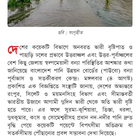
ছবি : সংগৃহীত
দে
শের কয়েকটি বিভাগে অনবরত ভারী বৃষ্টিপাত ও
পাহাড়ি ঢলের প্রভাবে উত্তরাঞ্চল এবং উত্তর-পূর্বাঞ্চলের
বেশ কিছু জেলায় স্বল্পমেয়াদী বন্যা পরিস্থিতির আশঙ্কার কথা
জানিয়েছে বাংলাদেশ পানি উন্নয়ন বোর্ডের (পাউবো) বন্যা
পূর্বাভাস ও সতর্কীকরণ কেন্দ্র। মঙ্গলবার (৪ আগস্ট)
প্রকাশিত এক বিজ্ঞপ্তিতে সংস্থাটি জানায়, দেশের অভ্যন্তরে
রংপুর, সিলেট ও ময়মনসিংহ বিভাগ এবং সীমান্তবর্তী
ভারতীয় উজানে আগামী দুদিন ভারী থেকে অতি ভারী বৃষ্টি
হতে পারে। এর ফলে সুরমা-কুশিয়ারা, তিস্তা, ধরলা,
দুধকুমার, কংস ও সোমেশ্বরীসহ প্রধান নদ-নদীর পানি দ্রুত
বৃদ্ধি পেয়ে কয়েকটি পয়েন্টে বিপৎসীমা অতিক্রম বা
সতর্কসীমায় পৌঁছানোর প্রবল সম্ভাবনা দেখা দিয়েছে।