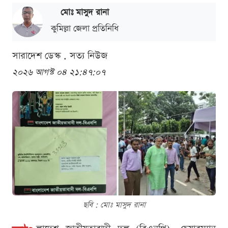
মোঃ মাসুদ রানা
কুমিল্লা জেলা প্রতিনিধি
সারাদেশ ডেস্ক . সত্য নিউজ
২০২৬ আগস্ট ০৪ ২১:৪৭:০৭
ছবি : মোঃ মাসুদ রানা