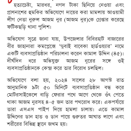
চ
হত্যাচেষ্টা, মারধর, নগদ টাকা ছিনিয়ে নেওয়া এবং
প্রাণনাশের হুমকির অভিযোগে দায়ের করা মামলায় আওয়ামী
লীগ নেতা নুরুল আজম নুর (আজম নুর)কে গ্রেপ্তার করেছে
ফটিকছড়ি থানা পুলিশ।
অভিযোগ সূত্রে জানা যায়, উপজেলার বিবিরহাট বাজারের
বীর জাহানারা কমপ্লেক্সে ‘দুবাই বাবেকা হার্ডওয়্যার’ নামে
একটি ব্যবসাপ্রতিষ্ঠান পরিচালনা করেন কামাল উদ্দিন (৪৫)।
দীর্ঘদিন ধরে অভিযুক্ত আজম নুরের সঙ্গে ওই
ব্যবসাপ্রতিষ্ঠানকে কেন্দ্র করে তার বিরোধ চলছিল।
অভিযোগে বলা হয়, ২০২৪ সালের ২৮ আগস্ট রাত
আনুমানিক ৯টা ৫০ মিনিটে ব্যবসাপ্রতিষ্ঠান বন্ধ করে
মোটরসাইকেলে বাড়ি ফেরার পথে আগে থেকে ওঁৎ পেতে
থাকা আজম নুরসহ ৪–৫ জন তার পথরোধ করে। একপর্যায়ে
তারা এসএস পাইপ দিয়ে হামলা চালায়। এতে কামাল
উদ্দিনের ডান হাত ও ডান পায়ে গুরুতর আঘাত লাগে এবং
শরীরের বিভিন্ন স্থানে জখম হয়।