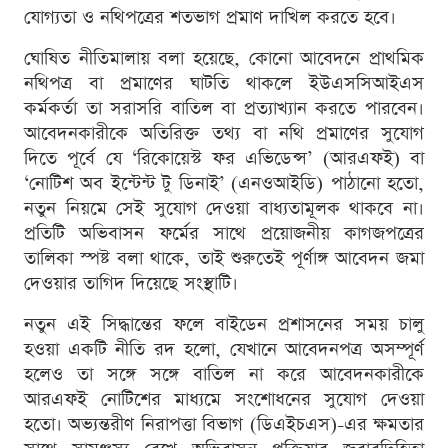
যোগ্যতা ও নথিপত্রের শতভাগ প্রমাণ দাখিল করতে হবে।
ঘোষিত নীতিমালায় বলা হয়েছে, কোনো আবেদনে প্রাথমিক
নথিপত্র বা প্রমাণের ঘাটতি থাকলে ইউএসসিআইএস
কর্মকর্তা তা সরাসরি বাতিল বা প্রত্যাখ্যান করতে পারবেন।
আবেদনকারীকে অতিরিক্ত তথ্য বা নথি প্রমাণের সুযোগ
দিতে পূর্বে যে ‘রিকোয়েস্ট ফর এভিডেন্স’ (আরএফই) বা
‘নোটিশ অব ইন্টেন্ট টু ডিনাই’ (এনওআইডি) পাঠানো হতো,
নতুন নিয়মে সেই সুযোগ দেওয়া বাধ্যতামূলক থাকবে না।
প্রতিটি অভিবাসন ফর্মের সাথে প্রয়োজনীয় কাগজপত্রের
তালিকা স্পষ্ট বলা থাকে, তাই শুরুতেই পূর্ণাঙ্গ আবেদন জমা
দেওয়ার তাগিদ দিয়েছে সংস্থাটি।
নতুন এই সিদ্ধান্তের ফলে বাইডেন প্রশাসনের সময় চালু
হওয়া একটি নীতি রদ হলো, যেখানে আবেদনপত্র অসম্পূর্ণ
হলেও তা সঙ্গে সঙ্গে বাতিল না করে আবেদনকারীকে
আরএফই নোটিশের মাধ্যমে সংশোধনের সুযোগ দেওয়া
হতো। অভ্যন্তরীণ নিরাপত্তা বিভাগ (ডিএইচএস)-এর ক্ষমতার