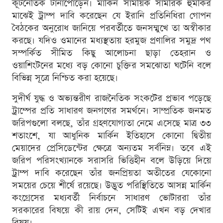
কূটনৈতিক টানাপোড়েন। মার্কিন সাময়িক সামরিক হুমকির
মাঝেই ট্রাম্প দাবি করেছেন যে ইরানি প্রতিনিধিরা গোপন
বৈঠকের অনুরোধ জানিয়ে পরবর্তীতে জনসম্মুখে তা অস্বীকার
করছে। যদিও ওমানের মধ্যস্থতায় হরমুজ প্রণালির সমুদ্র পথ
সম্পর্কিত সীমিত কিছু আলোচনা ছাড়া তেহরান ও
ওয়াশিংটনের মধ্যে বড় কোনো চুক্তির সমঝোতা ঘটেনি বলে
বিভিন্ন সূত্রে নিশ্চিত করা হয়েছে।
সুদীর্ঘ যুদ্ধ ও অভ্যন্তরীণ রাজনৈতিক সংকটের প্রভাব পড়েছে
ট্রাম্পের প্রতি সাধারণ জনগণের সমর্থনে। সাম্প্রতিক জনমত
জরিপগুলো বলছে, তাঁর গ্রহণযোগ্যতা নেমে এসেছে মাত্র ৩৩
শতাংশে, যা আধুনিক মার্কিন ইতিহাসে কোনো দ্বিতীয়
মেয়াদের প্রেসিডেন্টের ক্ষেত্রে অন্যতম সর্বনিম্ন। তবে এই
জরিপ পরিসংখ্যানকে সরাসরি ভিত্তিহীন বলে উড়িয়ে দিয়ে
ট্রাম্প দাবি করেছেন তাঁর জনপ্রিয়তা অতীতের যেকোনো
সময়ের চেয়ে শীর্ষে রয়েছে। উদ্ভূত পরিস্থিতিতে আসন্ন মার্কিন
কংগ্রেসের মধ্যবর্তী নির্বাচনে সাধারণ ভোটাররা তাঁর
সরকারের বিষয়ে কী রায় দেন, সেটিই এখন বড় দেখার
বিষয়।