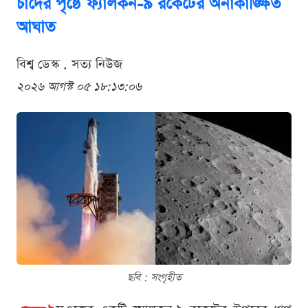
চাঁদের পৃষ্ঠে ফ্যালকন-৯ রকেটের অনাকাঙ্ক্ষিত
আঘাত
বিশ্ব ডেস্ক . সত্য নিউজ
২০২৬ আগস্ট ০৫ ১৮:১৩:০৬
ছবি : সংগৃহীত