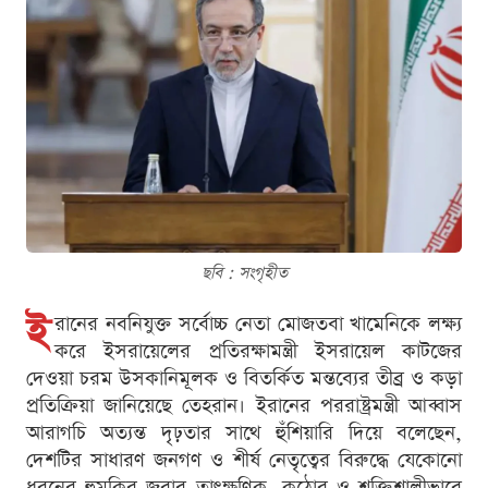
ছবি : সংগৃহীত
ই
রানের নবনিযুক্ত সর্বোচ্চ নেতা মোজতবা খামেনিকে লক্ষ্য
করে ইসরায়েলের প্রতিরক্ষামন্ত্রী ইসরায়েল কাটজের
দেওয়া চরম উসকানিমূলক ও বিতর্কিত মন্তব্যের তীব্র ও কড়া
প্রতিক্রিয়া জানিয়েছে তেহরান। ইরানের পররাষ্ট্রমন্ত্রী আব্বাস
আরাগচি অত্যন্ত দৃঢ়তার সাথে হুঁশিয়ারি দিয়ে বলেছেন,
দেশটির সাধারণ জনগণ ও শীর্ষ নেতৃত্বের বিরুদ্ধে যেকোনো
ধরনের হুমকির জবাব তাৎক্ষণিক, কঠোর ও শক্তিশালীভাবে