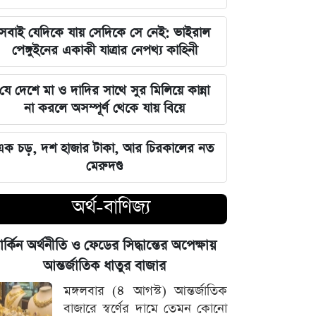
চাঁদের পৃষ্ঠে ফ্যালকন-৯ রকেটের
সবাই যেদিকে যায় সেদিকে সে নেই: ভাইরাল
অনাকাঙ্ক্ষিত আঘাত
পেঙ্গুইনের একাকী যাত্রার নেপথ্য কাহিনী
আবু সাঈদের ছবি ছাড়া কোনো ডকুমেন্টারি
যে দেশে মা ও দাদির সাথে সুর মিলিয়ে কান্না
হতে পারে না: ভারপ্রাপ্ত রাষ্ট্রপতি হাফিজ
না করলে অসম্পূর্ণ থেকে যায় বিয়ে
উদ্দিন
এক চড়, দশ হাজার টাকা, আর চিরকালের নত
জুলাই স্মৃতি জাদুঘর উদ্বোধন করলেন
মেরুদণ্ড
প্রধানমন্ত্রী তারেক রহমান
অর্থ-বাণিজ্য
মার্কিন ক্ষেপণাস্ত্র মজুত নিয়ে নতুন তথ্য, কী
বলছে সিএনএন
ার্কিন অর্থনীতি ও ফেডের সিদ্ধান্তের অপেক্ষায়
সালমানের অবয়ব পরিবর্তনের আসল কারণ
আন্তর্জাতিক ধাতুর বাজার
ও ষাটোর্ধ্বদের ওজন কমানোর সঠিক নিয়ম
মঙ্গলবার (৪ আগস্ট) আন্তর্জাতিক
বাজারে স্বর্ণের দামে তেমন কোনো