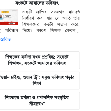
সংকটে আমাদের ভবিষ্যৎ
জুলাইয়ের চেতনাকে হৃদয়ে ধারণ করতে
একটি জাতির সভ্যতার মানদণ্ড
হবে, যেন তা হারিয়ে না যায়: ভারপ্রাপ্ত
নির্ধারণ করা যায় সে জাতি তার
রাষ্ট্রপতি
শিক্ষকদের কতটা সম্মান করে,
ই পরিমাপ দিয়ে। কারণ শিক্ষক কেবল...
ভারত সরকারের আলটিমেটামের মুখে
নতিস্বীকার, ভুল স্বীকার করল মেটা
স্তারিত
লঙ্কা প্রিমিয়ার লিগে ভারতীয় কিংবদন্তির
শিক্ষকের মর্যাদা যখন প্রশ্নবিদ্ধ: সংকটে
আগমন, মালিকানায় বড় চমক
শিক্ষাঙ্গন, সংকটে আমাদের ভবিষ্যৎ
জুলাই কার-এ নিয়ে বিভাজন করলে অর্জন
‘ওয়ান চাইল্ড, ওয়ান ট্রি’: সবুজ ভবিষ্যৎ গড়ার
হারিয়ে যাবে: স্বরাষ্ট্রমন্ত্রী
শিক্ষা
আগামী ৪৮ ঘণ্টার আবহাওয়ার চিত্র: ঝোড়ো
শিক্ষকের মর্যাদা ও প্রশাসনিক সংস্কৃতির
বৃষ্টি নিয়ে সতর্কবার্তা
সীমারেখা