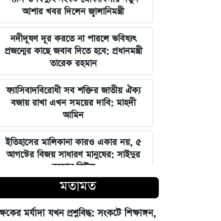
আশার খবর দিলেন জ্বালানিমন্ত্রী
নদীদূষণ দূর করতে না পারলে ভবিষ্যৎ
প্রজন্মের কাছে জবাব দিতে হবে: প্রধানমন্ত্রী
তারেক রহমান
ফ্যাসিবাদবিরোধী সব শক্তির জাতীয় ঐক্য
বজায় রাখা এখন সময়ের দাবি: মাহদী
আমিন
ইতিহাসের মালিকানা কারও একার নয়, ৫
আগস্টের বিজয় সাধারণ মানুষের: সাইদুর
রহমান লিটল
মতামত
দেবিদ্বার ম্যানেজিং কমিটির সভাপতি
নির্বাচিত মিজানুর রহমান মাস্টার
ক্ষকের মর্যাদা যখন প্রশ্নবিদ্ধ: সংকটে শিক্ষাঙ্গন,