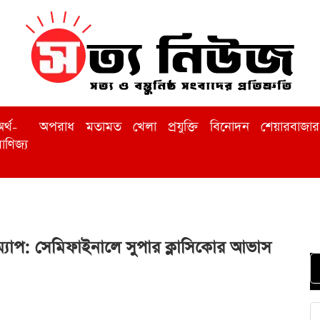
র্থ-
অপরাধ
মতামত
খেলা
প্রযুক্তি
বিনোদন
শেয়ারবাজার
াণিজ্য
োডম্যাপ: সেমিফাইনালে সুপার ক্লাসিকোর আভাস