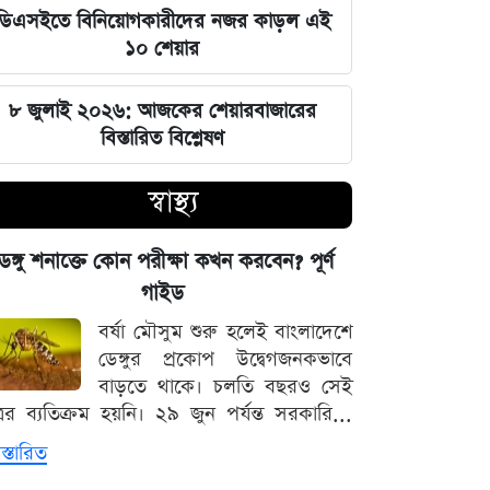
সৌদি আরবের সাথে কৌশলগত দীর্ঘমেয়াদি
ডিএসইতে বিনিয়োগকারীদের নজর কাড়ল এই
সম্পর্ক চান প্রধানমন্ত্রী তারেক রহমান
১০ শেয়ার
মার্কিন অর্থনীতি ও ফেডের সিদ্ধান্তের
৮ জুলাই ২০২৬: আজকের শেয়ারবাজারের
অপেক্ষায় আন্তর্জাতিক ধাতুর বাজার
বিস্তারিত বিশ্লেষণ
শেখ হাসিনার বক্তব্য প্রচারের আয়োজনে
স্বাস্থ্য
সম্পৃক্ততা নেই দিল্লির: রণধীর জয়সোয়াল
েঙ্গু শনাক্তে কোন পরীক্ষা কখন করবেন? পূর্ণ
সিট দখল ঘিরে আলিয়া মাদ্রাসায় ছাত্রদল-
গাইড
শিবির রক্তক্ষয়ী সংঘর্ষ
বর্ষা মৌসুম শুরু হলেই বাংলাদেশে
ডেঙ্গুর প্রকোপ উদ্বেগজনকভাবে
মঙ্গলবারের পাঁচ ওয়াক্ত নামাজের সময়সূচি
বাড়তে থাকে। চলতি বছরও সেই
্রের ব্যতিক্রম হয়নি। ২৯ জুন পর্যন্ত সরকারি...
স্বর্ণ কিনবেন আজ? দেখে নিন বাজুসের
সর্বশেষ দর
স্তারিত