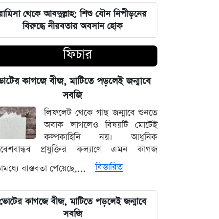
'মানুষ ভোট দিয়ে এমপি বানিয়েছে,
বিএনপিকে সত্য মেনে নিতে হবে': রুমিন
রামিসা থেকে আবদুল্লাহ: শিশু যৌন নিপীড়নের
ফারহানা
বিরুদ্ধে নীরবতার অবসান হোক
ফিচার
৫ আগস্টের ভরদুপুরে দেশত্যাগ: গণভবন
থেকে ভারতের ফ্লাইট পর্যন্ত যা ঘটেছিল
োটের কাগজে বীজ, মাটিতে পড়লেই জন্মাবে
ভারতপ্রেমী হলে দাগি আসামির অপরাধও
সবজি
চোখ এড়িয়ে যায় দিল্লির: রুহুল কবির
লিফলেট থেকে গাছ জন্মাবে শুনতে
রিজভী
অবাক লাগলেও বিষয়টি মোটেই
কল্পকাহিনি নয়। আধুনিক
বাংলাদেশ আর কোনো দেশের 'ক্লায়েন্ট স্টেট'
িবেশবান্ধব প্রযুক্তির কল্যাণে এমন কাগজ
থাকবে না: পররাষ্ট্রমন্ত্রী ড. খলিলুর রহমান
বিস্তারিত
মধ্যে বাস্তবতা পেয়েছে,...
এক ক্লিকেই ফোন-ল্যাপটপের নিয়ন্ত্রণ নিচ্ছে
হ্যাকাররা, পপ-আপ আপডেট নিয়ে কড়া
ভোটের কাগজে বীজ, মাটিতে পড়লেই জন্মাবে
হুঁশিয়ারি
সবজি