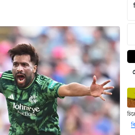
ড
চিত
বি