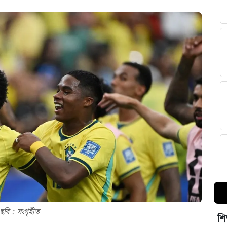
ছবি : সংগৃহীত
শি