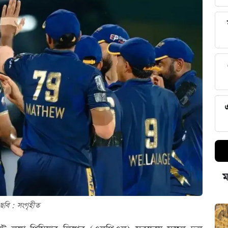
ম
ছবি : সংগৃহীত