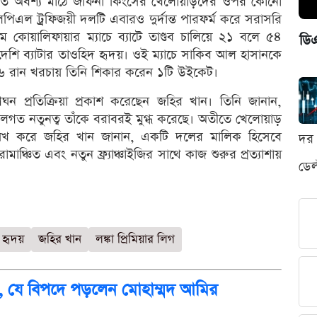
িস্থিতি অবশ্য মাঠে জাফনা কিংসের খেলোয়াড়দের ওপর কোনো
িএল ট্রফিজয়ী দলটি এবারও দুর্দান্ত পারফর্ম করে সরাসরি
থম কোয়ালিফায়ার ম্যাচে ব্যাটে তাণ্ডব চালিয়ে ২১ বলে ৫৪
ডি
েশি ব্যাটার তাওহিদ হৃদয়। ওই ম্যাচে সাকিব আল হাসানকে
৩৬ রান খরচায় তিনি শিকার করেন ১টি উইকেট।
ঘন প্রতিক্রিয়া প্রকাশ করেছেন জহির খান। তিনি জানান,
 কৌশলগত নতুনত্ব তাঁকে বরাবরই মুগ্ধ করেছে। অতীতে খেলোয়াড়
 উল্লেখ করে জহির খান জানান, একটি দলের মালিক হিসেবে
দর 
রোমাঞ্চিত এবং নতুন ফ্র্যাঞ্চাইজির সাথে কাজ শুরুর প্রত্যাশায়
ডেল
হৃদয়
জহির খান
লঙ্কা প্রিমিয়ার লিগ
, যে বিপদে পড়লেন মোহাম্মদ আমির