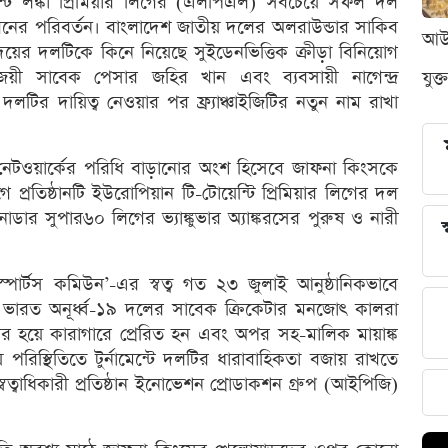
র্নামেন্ট লঙ্কা প্রিমিয়ার লিগের (এলপিএল) সবচেয়ে সফল দল
নের পরিবর্তন। বাংলাদেশ জাতীয় দলের অলরাউন্ডার সাকিব
আউন
়ের দলটিকে কিনে নিয়েছে সুইডেনভিত্তিক ক্রীড়া বিনিয়োগ
কাপজয়ী সাবেক পেসার জহির খান এবং ব্যবসায়ী নাগেন্দ্র
যুক্
লটির দায়িত্ব নেওয়ার পর ফ্র্যাঞ্চাইজিটির নতুন নাম রাখা
র্টস নেটওয়ার্কের পরিধি বাড়ানোর অংশ হিসেবে জাফনা কিংসকে
 প্রতিষ্ঠানটি ইউরোপিয়ান টি-টোয়েন্টি প্রিমিয়ার লিগের দল
কানাডার সুপার৬০ লিগের ভ্যাঙ্কুভার অ্যাঙ্করসের পুরুষ ও নারী
স
 ‘স্পোর্টস কমিউন’-এর স্বত্ব গত ২৩ জুলাই আনুষ্ঠানিকভাবে
 ভারত অনূর্ধ্ব-১৯ দলের সাবেক ক্রিকেটার মনজোৎ কালরা
্তার হয়ে কারাগারে প্রেরিত হন এবং অপর সহ-মালিক মায়াঙ্ক
িস্থিতিতে টুর্নামেন্টে দলটির ধারাবাহিকতা বজায় রাখতে
ত্বাধিকারী প্রতিষ্ঠান ইনোভেশন প্রোডাকশন গ্রুপ (আইপিজি)