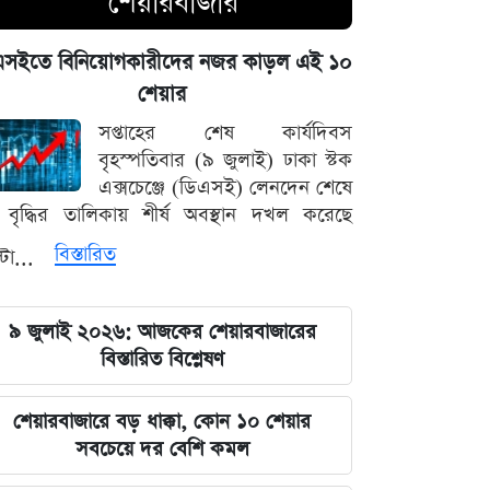
শেয়ারবাজার
প্রশাসনিক সংকট ও আন্তর্জাতিক চাপ:
এসইতে বিনিয়োগকারীদের নজর কাড়ল এই ১০
ট্রাম্পের বড় রাজনৈতিক ধাক্কা
শেয়ার
৩৪ বছর বয়সে আইপিএল খেলার স্বপ্ন, যে
সপ্তাহের শেষ কার্যদিবস
বিপদে পড়লেন মোহাম্মদ আমির
বৃহস্পতিবার (৯ জুলাই) ঢাকা স্টক
এক্সচেঞ্জে (ডিএসই) লেনদেন শেষে
পদত্যাগের হুমকি দিলে সরাসরি গ্রহণের
বৃদ্ধির তালিকায় শীর্ষ অবস্থান দখল করেছে
হুঁশিয়ারি, পেজেশকিয়ান-খামেনি দ্বন্দ্বে উত্তপ্ত
বিস্তারিত
্টা...
ইরান
৫ আগস্ট ঘিরে সারা দেশে কঠোর নজরদারি,
৯ জুলাই ২০২৬: আজকের শেয়ারবাজারের
মাঠে নামানো হয়েছে একাধিক গোয়েন্দা দল
বিস্তারিত বিশ্লেষণ
বাদ পড়ছে ৭ মার্চের ভাষণ ও বঙ্গবন্ধুর
শেয়ারবাজারে বড় ধাক্কা, কোন ১০ শেয়ার
প্রতিকৃতি টাঙানোর বাধ্যবাধকতা
সবচেয়ে দর বেশি কমল