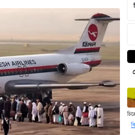
ড
চিত
বি