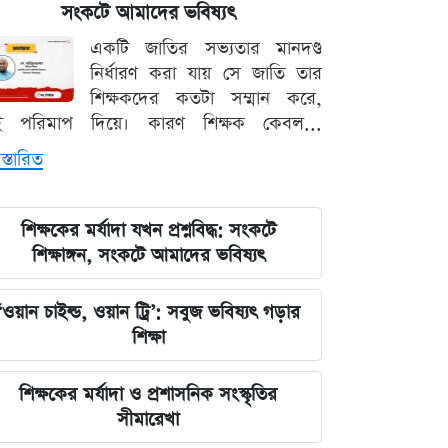
সংকটে আমাদের ভবিষ্যৎ
লঙ্কা প্রিমিয়ার লিগে ভারতীয় কিংবদন্তির
একটি জাতির সভ্যতার মানদণ্ড
আগমন, মালিকানায় বড় চমক
নির্ধারণ করা যায় সে জাতি তার
শিক্ষকদের কতটা সম্মান করে,
জুলাই কার-এ নিয়ে বিভাজন করলে অর্জন
ই পরিমাপ দিয়ে। কারণ শিক্ষক কেবল...
হারিয়ে যাবে: স্বরাষ্ট্রমন্ত্রী
স্তারিত
আগামী ৪৮ ঘণ্টার আবহাওয়ার চিত্র: ঝোড়ো
বৃষ্টি নিয়ে সতর্কবার্তা
শিক্ষকের মর্যাদা যখন প্রশ্নবিদ্ধ: সংকটে
শিক্ষাঙ্গন, সংকটে আমাদের ভবিষ্যৎ
'মানুষ ভোট দিয়ে এমপি বানিয়েছে,
বিএনপিকে সত্য মেনে নিতে হবে': রুমিন
‘ওয়ান চাইল্ড, ওয়ান ট্রি’: সবুজ ভবিষ্যৎ গড়ার
ফারহানা
শিক্ষা
৫ আগস্টের ভরদুপুরে দেশত্যাগ: গণভবন
শিক্ষকের মর্যাদা ও প্রশাসনিক সংস্কৃতির
থেকে ভারতের ফ্লাইট পর্যন্ত যা ঘটেছিল
সীমারেখা