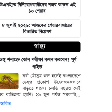
সম্পৃক্ততা নেই দিল্লির: রণধীর জয়সোয়াল
ডিএসইতে বিনিয়োগকারীদের নজর কাড়ল এই
১০ শেয়ার
সিট দখল ঘিরে আলিয়া মাদ্রাসায় ছাত্রদল-
শিবির রক্তক্ষয়ী সংঘর্ষ
৮ জুলাই ২০২৬: আজকের শেয়ারবাজারের
বিস্তারিত বিশ্লেষণ
মঙ্গলবারের পাঁচ ওয়াক্ত নামাজের সময়সূচি
স্বাস্থ্য
স্বর্ণ কিনবেন আজ? দেখে নিন বাজুসের
সর্বশেষ দর
েঙ্গু শনাক্তে কোন পরীক্ষা কখন করবেন? পূর্ণ
গাইড
৫ আগস্ট সব শিক্ষাপ্রতিষ্ঠানে বিশেষ
বর্ষা মৌসুম শুরু হলেই বাংলাদেশে
কর্মসূচির নির্দেশ
ডেঙ্গুর প্রকোপ উদ্বেগজনকভাবে
বাড়তে থাকে। চলতি বছরও সেই
স্বর্ণের সঙ্গে বাড়ল রুপা, প্লাটিনাম ও
্রের ব্যতিক্রম হয়নি। ২৯ জুন পর্যন্ত সরকারি...
প্যালাডিয়াম
স্তারিত
আজ মঙ্গলবার বন্ধ যেসব মার্কেট, বের