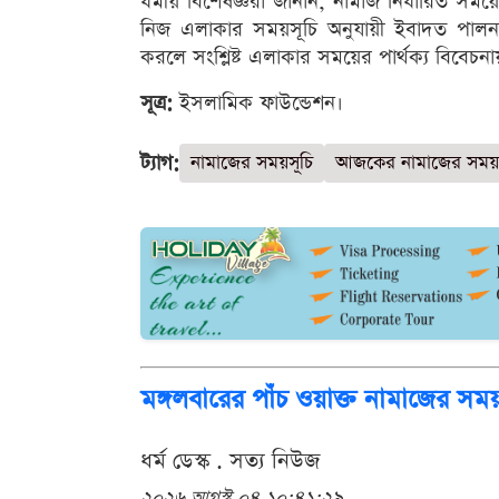
ধর্মীয় বিশেষজ্ঞরা জানান, নামাজ নির্ধারিত সম
নিজ এলাকার সময়সূচি অনুযায়ী ইবাদত পালন ক
করলে সংশ্লিষ্ট এলাকার সময়ের পার্থক্য বিবেচন
সূত্র:
ইসলামিক ফাউন্ডেশন।
ট্যাগ:
নামাজের সময়সূচি
আজকের নামাজের সময়
মঙ্গলবারের পাঁচ ওয়াক্ত নামাজের সময়
ধর্ম ডেস্ক . সত্য নিউজ
২০২৬ আগস্ট ০৪ ১০:৪১:২৯