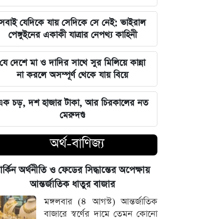
জুলাই স্মৃতি জাদুঘর উদ্বোধন করলেন
সবাই যেদিকে যায় সেদিকে সে নেই: ভাইরাল
প্রধানমন্ত্রী তারেক রহমান
পেঙ্গুইনের একাকী যাত্রার নেপথ্য কাহিনী
মার্কিন ক্ষেপণাস্ত্র মজুত নিয়ে নতুন তথ্য, কী
যে দেশে মা ও দাদির সাথে সুর মিলিয়ে কান্না
বলছে সিএনএন
না করলে অসম্পূর্ণ থেকে যায় বিয়ে
সালমানের অবয়ব পরিবর্তনের আসল কারণ
এক চড়, দশ হাজার টাকা, আর চিরকালের নত
ও ষাটোর্ধ্বদের ওজন কমানোর সঠিক নিয়ম
মেরুদণ্ড
৫ আগস্ট বিজয়ের দিন, ভিন্নমত যেন
অর্থ-বাণিজ্য
শত্রুতায় রূপ না নেয়: প্রধানমন্ত্রী তারেক
রহমান
ার্কিন অর্থনীতি ও ফেডের সিদ্ধান্তের অপেক্ষায়
নিজস্ব অর্থায়নে খালের ওপর বাঁশের সাঁকো
আন্তর্জাতিক ধাতুর বাজার
বানিয়ে দিলেন ইউপি চেয়ারম্যান পদপ্রার্থী
মঙ্গলবার (৪ আগস্ট) আন্তর্জাতিক
শেখ আলমগীর
বাজারে স্বর্ণের দামে তেমন কোনো