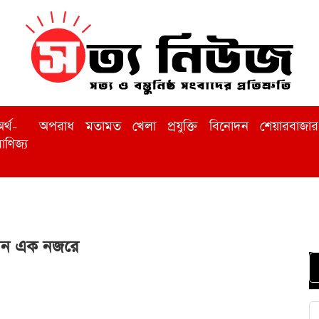
র্থ-
অপরাধ
মতামত
খেলা
প্রযুক্তি
বিনোদন
শেয়ারবাজার
াণিজ্য
িন এক নজরে