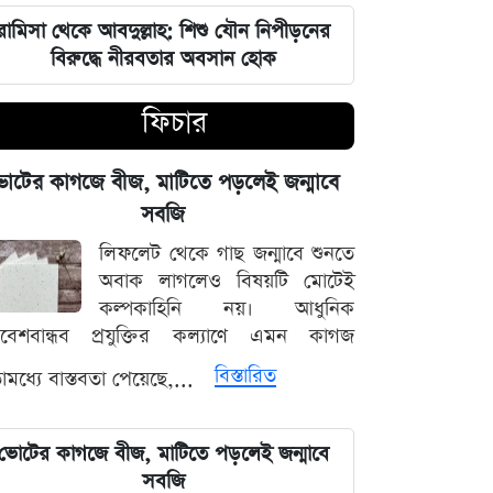
ভারতপ্রেমী হলে দাগি আসামির অপরাধও
চোখ এড়িয়ে যায় দিল্লির: রুহুল কবির
রামিসা থেকে আবদুল্লাহ: শিশু যৌন নিপীড়নের
রিজভী
বিরুদ্ধে নীরবতার অবসান হোক
ফিচার
বাংলাদেশ আর কোনো দেশের 'ক্লায়েন্ট স্টেট'
থাকবে না: পররাষ্ট্রমন্ত্রী ড. খলিলুর রহমান
োটের কাগজে বীজ, মাটিতে পড়লেই জন্মাবে
এক ক্লিকেই ফোন-ল্যাপটপের নিয়ন্ত্রণ নিচ্ছে
সবজি
হ্যাকাররা, পপ-আপ আপডেট নিয়ে কড়া
লিফলেট থেকে গাছ জন্মাবে শুনতে
হুঁশিয়ারি
অবাক লাগলেও বিষয়টি মোটেই
কল্পকাহিনি নয়। আধুনিক
চাঁদের পৃষ্ঠে ফ্যালকন-৯ রকেটের
িবেশবান্ধব প্রযুক্তির কল্যাণে এমন কাগজ
অনাকাঙ্ক্ষিত আঘাত
বিস্তারিত
মধ্যে বাস্তবতা পেয়েছে,...
আবু সাঈদের ছবি ছাড়া কোনো ডকুমেন্টারি
হতে পারে না: ভারপ্রাপ্ত রাষ্ট্রপতি হাফিজ
ভোটের কাগজে বীজ, মাটিতে পড়লেই জন্মাবে
উদ্দিন
সবজি