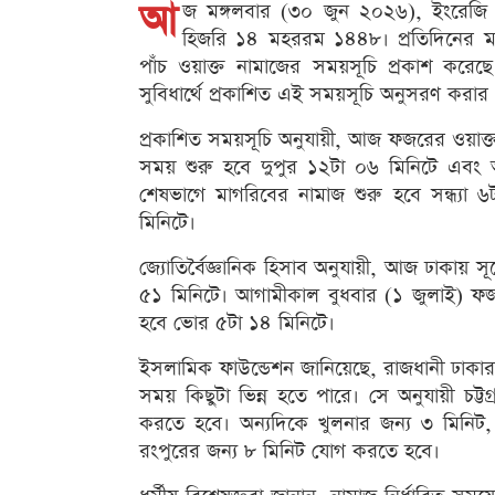
আ
জ মঙ্গলবার (৩০ জুন ২০২৬), ইংরেজি 
হিজরি ১৪ মহররম ১৪৪৮। প্রতিদিনের ম
পাঁচ ওয়াক্ত নামাজের সময়সূচি প্রকাশ করে
সুবিধার্থে প্রকাশিত এই সময়সূচি অনুসরণ করার
প্রকাশিত সময়সূচি অনুযায়ী, আজ ফজরের ওয়াক
সময় শুরু হবে দুপুর ১২টা ০৬ মিনিটে এবং 
শেষভাগে মাগরিবের নামাজ শুরু হবে সন্ধ্যা
মিনিটে।
জ্যোতির্বৈজ্ঞানিক হিসাব অনুযায়ী, আজ ঢাকায় সূর
৫১ মিনিটে। আগামীকাল বুধবার (১ জুলাই) ফ
হবে ভোর ৫টা ১৪ মিনিটে।
ইসলামিক ফাউন্ডেশন জানিয়েছে, রাজধানী ঢাকার 
সময় কিছুটা ভিন্ন হতে পারে। সে অনুযায়ী চট্
করতে হবে। অন্যদিকে খুলনার জন্য ৩ মিনিট,
রংপুরের জন্য ৮ মিনিট যোগ করতে হবে।