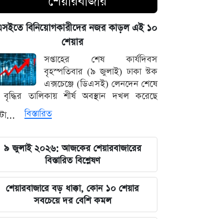
শেয়ারবাজার
পদত্যাগের হুমকি দিলে সরাসরি গ্রহণের
হুঁশিয়ারি, পেজেশকিয়ান-খামেনি দ্বন্দ্বে উত্তপ্ত
এসইতে বিনিয়োগকারীদের নজর কাড়ল এই ১০
ইরান
শেয়ার
৫ আগস্ট ঘিরে সারা দেশে কঠোর নজরদারি,
সপ্তাহের শেষ কার্যদিবস
মাঠে নামানো হয়েছে একাধিক গোয়েন্দা দল
বৃহস্পতিবার (৯ জুলাই) ঢাকা স্টক
এক্সচেঞ্জে (ডিএসই) লেনদেন শেষে
বাদ পড়ছে ৭ মার্চের ভাষণ ও বঙ্গবন্ধুর
বৃদ্ধির তালিকায় শীর্ষ অবস্থান দখল করেছে
প্রতিকৃতি টাঙানোর বাধ্যবাধকতা
বিস্তারিত
্টা...
সৌদি আরবের সাথে কৌশলগত দীর্ঘমেয়াদি
সম্পর্ক চান প্রধানমন্ত্রী তারেক রহমান
৯ জুলাই ২০২৬: আজকের শেয়ারবাজারের
বিস্তারিত বিশ্লেষণ
মার্কিন অর্থনীতি ও ফেডের সিদ্ধান্তের
অপেক্ষায় আন্তর্জাতিক ধাতুর বাজার
শেয়ারবাজারে বড় ধাক্কা, কোন ১০ শেয়ার
সবচেয়ে দর বেশি কমল
শেখ হাসিনার বক্তব্য প্রচারের আয়োজনে