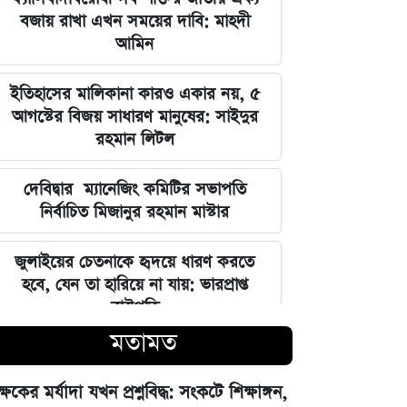
বজায় রাখা এখন সময়ের দাবি: মাহদী
আমিন
ইতিহাসের মালিকানা কারও একার নয়, ৫
আগস্টের বিজয় সাধারণ মানুষের: সাইদুর
রহমান লিটল
দেবিদ্বার ম্যানেজিং কমিটির সভাপতি
নির্বাচিত মিজানুর রহমান মাস্টার
জুলাইয়ের চেতনাকে হৃদয়ে ধারণ করতে
হবে, যেন তা হারিয়ে না যায়: ভারপ্রাপ্ত
রাষ্ট্রপতি
মতামত
ভারত সরকারের আলটিমেটামের মুখে
নতিস্বীকার, ভুল স্বীকার করল মেটা
ক্ষকের মর্যাদা যখন প্রশ্নবিদ্ধ: সংকটে শিক্ষাঙ্গন,