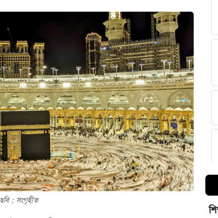
ছবি : সংগৃহীত
শি