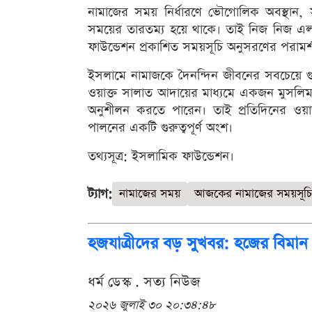
নামাজের সময় নির্ধারণে ভৌগোলিক অবস্থান, সূর
সময়ের তারতম্য হয়ে থাকে। তাই নিজ নিজ এ
ফাউন্ডেশন প্রকাশিত সময়সূচি অনুসরণের পরামর্শ 
ইসলামে নামাজকে দৈনন্দিন জীবনের সবচেয়ে গুরু
ওয়াক্ত সালাত আদায়ের মাধ্যমে একজন মুসলিম আল্
অনুশীলন করতে পারেন। তাই প্রতিদিনের ওয়া
পালনের একটি গুরুত্বপূর্ণ অংশ।
তথ্যসূত্র: ইসলামিক ফাউন্ডেশন।
ট্যাগ:
নামাজের সময়
আজকের নামাজের সময়সূচি
হজযাত্রীদের বড় সুখবর: হজের বিম
ধর্ম ডেস্ক . সত্য নিউজ
২০২৬ জুলাই ৩০ ২০:৩৪:৪৮