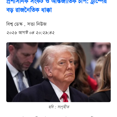
প্রশাসনিক সংকট ও আন্তর্জাতিক চাপ: ট্রাম্পের
বড় রাজনৈতিক ধাক্কা
বিশ্ব ডেস্ক . সত্য নিউজ
২০২৬ আগস্ট ০৪ ২০:২৯:৪২
ছবি : সংগৃহীত