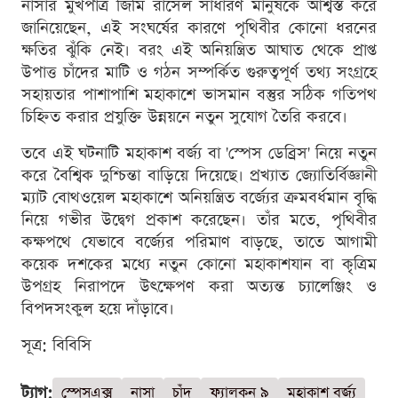
নাসার মুখপাত্র জিমি রাসেল সাধারণ মানুষকে আশ্বস্ত করে
জানিয়েছেন, এই সংঘর্ষের কারণে পৃথিবীর কোনো ধরনের
ক্ষতির ঝুঁকি নেই। বরং এই অনিয়ন্ত্রিত আঘাত থেকে প্রাপ্ত
উপাত্ত চাঁদের মাটি ও গঠন সম্পর্কিত গুরুত্বপূর্ণ তথ্য সংগ্রহে
সহায়তার পাশাপাশি মহাকাশে ভাসমান বস্তুর সঠিক গতিপথ
চিহ্নিত করার প্রযুক্তি উন্নয়নে নতুন সুযোগ তৈরি করবে।
তবে এই ঘটনাটি মহাকাশ বর্জ্য বা 'স্পেস ডেব্রিস' নিয়ে নতুন
করে বৈশ্বিক দুশ্চিন্তা বাড়িয়ে দিয়েছে। প্রখ্যাত জ্যোতির্বিজ্ঞানী
ম্যাট বোথওয়েল মহাকাশে অনিয়ন্ত্রিত বর্জ্যের ক্রমবর্ধমান বৃদ্ধি
নিয়ে গভীর উদ্বেগ প্রকাশ করেছেন। তাঁর মতে, পৃথিবীর
কক্ষপথে যেভাবে বর্জ্যের পরিমাণ বাড়ছে, তাতে আগামী
কয়েক দশকের মধ্যে নতুন কোনো মহাকাশযান বা কৃত্রিম
উপগ্রহ নিরাপদে উৎক্ষেপণ করা অত্যন্ত চ্যালেঞ্জিং ও
বিপদসংকুল হয়ে দাঁড়াবে।
সূত্র: বিবিসি
ট্যাগ:
স্পেসএক্স
নাসা
চাঁদ
ফ্যালকন ৯
মহাকাশ বর্জ্য