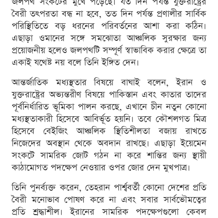
জলপথ সংকটের মুখে পড়েছে। যত দিন পর্যন্ত যুক্তরাষ্ট্রের
বৈরী তৎপরতা বন্ধ না হবে, তত দিন পর্যন্ত প্রণালীর সার্বিক
পরিস্থিতিতে বড় ধরনের পরিবর্তনের আশা করা কঠিন।
এছাড়া ওমানের সঙ্গে সমঝোতা আঞ্চলিক সুরক্ষার জন্য
প্রয়োজনীয় হলেও জলপথটি সম্পূর্ণ স্বাভাবিক করার ক্ষেত্রে তা
একাই যথেষ্ট নয় বলে তিনি ইঙ্গিত দেন।
আন্তর্জাতিক মধ্যস্থতার বিষয়ে বাঘাই বলেন, ইরান ও
যুক্তরাষ্ট্রের অভ্যন্তরীণ বিষয়ে পাকিস্তান এবং কাতার তাদের
পূর্বনির্ধারিত ভূমিকা পালন করছে, এখানে চীন নতুন কোনো
মধ্যস্থতাকারী হিসেবে আবির্ভূত হয়নি। তবে কৌশলগত মিত্র
হিসেবে বেইজিং আঞ্চলিক স্থিতিশীলতা বজায় রাখতে
নিজেদের অবস্থান থেকে অবদান রাখছে। এছাড়া ইয়েমেন
সংকটে সামরিক জোট গঠন না করে শান্তির জন্য স্থায়ী
কাঠামোগত পদক্ষেপ নেওয়ার ওপর জোর দেন মুখপাত্র।
তিনি পুনর্ব্যক্ত করেন, তেহরান পার্শ্ববর্তী কোনো দেশের প্রতি
বৈরী মনোভাব পোষণ করে না এবং সবার সার্বভৌমত্বের
প্রতি শ্রদ্ধাশীল। ইরানের সামরিক পদক্ষেপগুলো কেবল