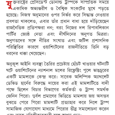
যু
ক্তরাষ্ট্রের প্রেসিডেন্ট ডোনাল্ড ট্রাম্পকে সাম্প্রতিক সময়ে
একাধিক অভ্যন্তরীণ ও বৈশ্বিক সংকটের মুখে পড়তে
হয়েছে। নিজস্ব অনুমানের ওপর নির্ভর করে সিদ্ধান্ত নেওয়ার
প্রবণতা থাকলেও, এবার তাঁর প্রধান বাধা হয়ে দাঁড়িয়েছেন
রাজনৈতিক প্রতিপক্ষরা নন; বরং নিজের দল রিপাবলিকান
পার্টির জ্যেষ্ঠ নেতা এবং দীর্ঘদিনের অনুগত মিত্ররা।
অনুগতদের সঙ্গে নীতির সংঘাত এবং জটিল প্রশাসনিক
পরিস্থিতির কারণে ওয়াশিংটনের রাজনীতিতে তিনি বড়
ধরনের ধাক্কা খেয়েছেন।
অনুকূল আইনি ব্যবস্থা তৈরির প্রচেষ্টায় হোঁচট খাওয়ার ঘটনাটি
ঘটে ওয়াশিংটনের ন্যাশনাল মলের রিফ্লেক্টিং পুলে ভাঙচুরের
একটি মামলাকে কেন্দ্র করে। সাবেক অলিম্পিক অ্যাথলেট
ডেভিড হার্নের বিরুদ্ধে দায়ের করা এই মামলাটিতে বাদী
পক্ষে ছিলেন বিচার বিভাগের কর্মকর্তা ও ট্রাম্প সমর্থক
জেনিন পিরো। দুর্বল প্রমাণের ভিত্তিতে মামলায় জয় অসম্ভব
বুঝতে পেরে পিরো মামলাটি প্রত্যাহার করে নিলে ট্রাম্প
সামাজিক যোগাযোগ মাধ্যমে পিরোর তীব্র সমালোচনা করেন