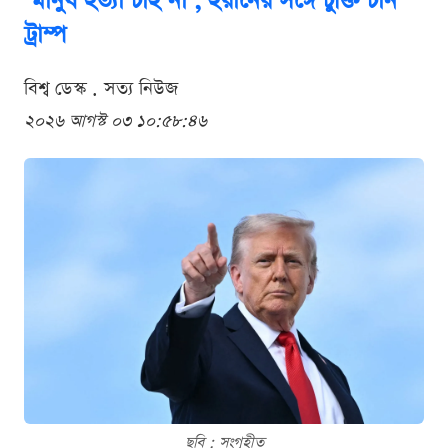
‘মানুষ হত্যা চাই না’, ইরানের সঙ্গে চুক্তি চান
ট্রাম্প
বিশ্ব ডেস্ক . সত্য নিউজ
২০২৬ আগস্ট ০৩ ১০:৫৮:৪৬
ছবি : সংগৃহীত