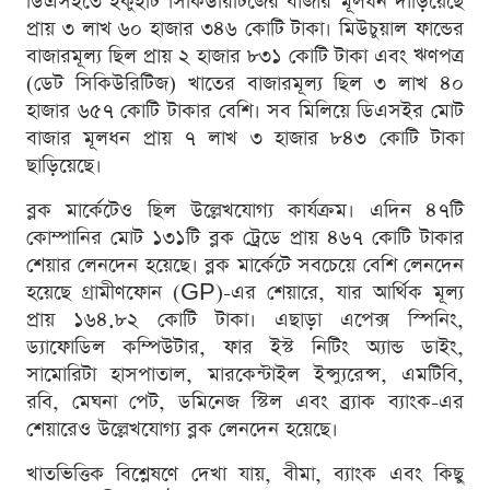
ডিএসইতে ইকুইটি সিকিউরিটিজের বাজার মূলধন দাঁড়িয়েছে
প্রায় ৩ লাখ ৬০ হাজার ৩৪৬ কোটি টাকা। মিউচুয়াল ফান্ডের
বাজারমূল্য ছিল প্রায় ২ হাজার ৮৩১ কোটি টাকা এবং ঋণপত্র
(ডেট সিকিউরিটিজ) খাতের বাজারমূল্য ছিল ৩ লাখ ৪০
হাজার ৬৫৭ কোটি টাকার বেশি। সব মিলিয়ে ডিএসইর মোট
বাজার মূলধন প্রায় ৭ লাখ ৩ হাজার ৮৪৩ কোটি টাকা
ছাড়িয়েছে।
ব্লক মার্কেটেও ছিল উল্লেখযোগ্য কার্যক্রম। এদিন ৪৭টি
কোম্পানির মোট ১৩১টি ব্লক ট্রেডে প্রায় ৪৬৭ কোটি টাকার
শেয়ার লেনদেন হয়েছে। ব্লক মার্কেটে সবচেয়ে বেশি লেনদেন
হয়েছে গ্রামীণফোন (GP)-এর শেয়ারে, যার আর্থিক মূল্য
প্রায় ১৬৪.৮২ কোটি টাকা। এছাড়া এপেক্স স্পিনিং,
ড্যাফোডিল কম্পিউটার, ফার ইস্ট নিটিং অ্যান্ড ডাইং,
সামোরিটা হাসপাতাল, মারকেন্টাইল ইন্স্যুরেন্স, এমটিবি,
রবি, মেঘনা পেট, ডমিনেজ স্টিল এবং ব্র্যাক ব্যাংক-এর
শেয়ারেও উল্লেখযোগ্য ব্লক লেনদেন হয়েছে।
খাতভিত্তিক বিশ্লেষণে দেখা যায়, বীমা, ব্যাংক এবং কিছু