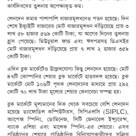
কার্যদিবসের তুলনায় অপেক্ষাকৃত কম।
লেনদেন কমার পাশাপাশি বাজারমূলধনেও পতন হয়েছে। দিন
শেষে ইক্যুইটি বাজারের মোট বাজারমূলধন দাঁড়িয়েছে প্রায় ৩
লাখ ৫৮ হাজার ৫৬৯ কোটি টাকা, যা আগের দিনের তুলনায়
হ্রাস পেয়েছে। মিউচুয়াল ফান্ড এবং ঋণপত্রসহ ডিএসইর
মোট বাজারমূলধন দাঁড়িয়েছে প্রায় ৭ লাখ ২ হাজার ৩৫৯
কোটি টাকা।
এদিন ব্লক মার্কেটেও উল্লেখযোগ্য কিছু লেনদেন হয়েছে। মোট
৪৭টি কোম্পানির শেয়ার ব্লক মার্কেটে হাতবদল হয়েছে। ব্লক
মার্কেটে মোট ১০৬টি পৃথক লেনদেনের মাধ্যমে প্রায় ২৯২
কোটি ৭০ লাখ টাকা মূল্যের শেয়ার কেনাবেচা সম্পন্ন হয়।
ব্লক মার্কেটে মূল্যমানের দিক থেকে সবচেয়ে বেশি লেনদেন
হয়েছে ড্যাফোডিল কম্পিউটারস, সিপিএলসি (SIPLC),
অ্যাপেক্স স্পিনিং, ডোমিনেজ, সিটি জেনারেল ইন্স্যুরেন্স,
ব্যাংক এশিয়া এবং মালেক স্পিনিং-এর শেয়ারে। এসব
প্রতিষ্ঠানের শেয়ারে প্রাতিষ্ঠানিক বিনিয়োগকারীদের সক্রিয়