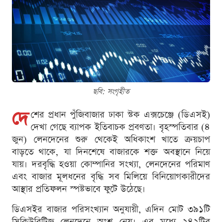
ছবি: সংগৃহীত
দে
শের প্রধান পুঁজিবাজার ঢাকা স্টক এক্সচেঞ্জে (ডিএসই)
দেখা গেছে ব্যাপক ইতিবাচক প্রবণতা। বৃহস্পতিবার (৪
জুন) লেনদেনের শুরু থেকেই অধিকাংশ খাতে ক্রয়চাপ
বাড়তে থাকে, যা দিনশেষে বাজারকে শক্ত অবস্থানে নিয়ে
যায়। দরবৃদ্ধি হওয়া কোম্পানির সংখ্যা, লেনদেনের পরিমাণ
এবং বাজার মূলধনের বৃদ্ধি সব মিলিয়ে বিনিয়োগকারীদের
আস্থার প্রতিফলন স্পষ্টভাবে ফুটে উঠেছে।
ডিএসইর বাজার পরিসংখ্যান অনুযায়ী, এদিন মোট ৩৯১টি
সিকিউরিটিজ লেনদেনে অংশ নেয়। এর মধ্যে ২৪২টির