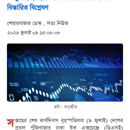
বিস্তারিত বিশ্লেষণ
শেয়ারবাজার ডেস্ক . সত্য নিউজ
২০২৬ জুলাই ০৯ ১৫:০৮:০৮
ছবি : সংগৃহীত
স
প্তাহের শেষ কার্যদিবস বৃহস্পতিবার (৯ জুলাই) দেশের
প্রধান পুঁজিবাজার ঢাকা স্টক এক্সচেঞ্জে (ডিএসই)