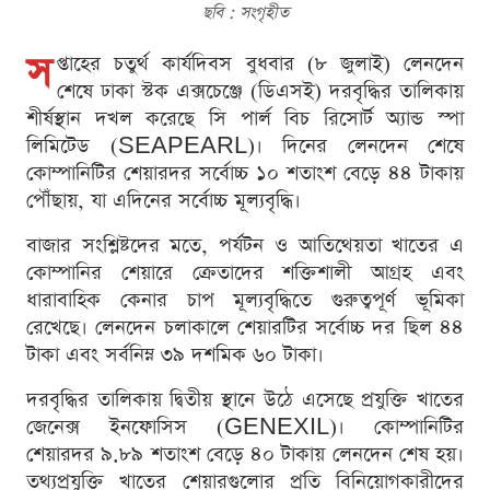
ছবি : সংগৃহীত
স
প্তাহের চতুর্থ কার্যদিবস বুধবার (৮ জুলাই) লেনদেন
শেষে ঢাকা স্টক এক্সচেঞ্জে (ডিএসই) দরবৃদ্ধির তালিকায়
শীর্ষস্থান দখল করেছে সি পার্ল বিচ রিসোর্ট অ্যান্ড স্পা
লিমিটেড (SEAPEARL)। দিনের লেনদেন শেষে
কোম্পানিটির শেয়ারদর সর্বোচ্চ ১০ শতাংশ বেড়ে ৪৪ টাকায়
পৌঁছায়, যা এদিনের সর্বোচ্চ মূল্যবৃদ্ধি।
বাজার সংশ্লিষ্টদের মতে, পর্যটন ও আতিথেয়তা খাতের এ
কোম্পানির শেয়ারে ক্রেতাদের শক্তিশালী আগ্রহ এবং
ধারাবাহিক কেনার চাপ মূল্যবৃদ্ধিতে গুরুত্বপূর্ণ ভূমিকা
রেখেছে। লেনদেন চলাকালে শেয়ারটির সর্বোচ্চ দর ছিল ৪৪
টাকা এবং সর্বনিম্ন ৩৯ দশমিক ৬০ টাকা।
দরবৃদ্ধির তালিকায় দ্বিতীয় স্থানে উঠে এসেছে প্রযুক্তি খাতের
জেনেক্স ইনফোসিস (GENEXIL)। কোম্পানিটির
শেয়ারদর ৯.৮৯ শতাংশ বেড়ে ৪০ টাকায় লেনদেন শেষ হয়।
তথ্যপ্রযুক্তি খাতের শেয়ারগুলোর প্রতি বিনিয়োগকারীদের