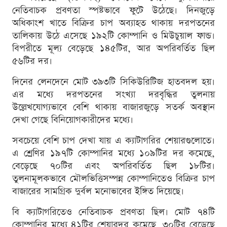
নেতিবাচক প্রবণতা স্পষ্টভাবে ফুটে উঠেছে। দিনজুড়ে
অধিকাংশ খাতে বিক্রির চাপ অব্যাহত থাকায় দরপতনের
তালিকায় উঠে এসেছে ১৯২টি কোম্পানি ও মিউচুয়াল ফান্ড।
বিপরীতে মূল্য বেড়েছে ১৪৫টির, আর অপরিবর্তিত ছিল
৫৬টির দর।
দিনের লেনদেনে মোট ৩৯৩টি সিকিউরিটিজ হাতবদল হয়।
এর মধ্যে দরপতনের সংখ্যা দরবৃদ্ধির তুলনায়
উল্লেখযোগ্যভাবে বেশি থাকায় বাজারজুড়ে সতর্ক অবস্থান
দেখা গেছে বিনিয়োগকারীদের মধ্যে।
সবচেয়ে বেশি চাপ দেখা যায় এ ক্যাটাগরির শেয়ারগুলোতে।
এ শ্রেণির ১৯৭টি কোম্পানির মধ্যে ১০৯টির দর কমেছে,
বেড়েছে ৭০টির এবং অপরিবর্তিত ছিল ১৮টির।
তুলনামূলকভাবে মৌলভিত্তিসম্পন্ন কোম্পানিতেও বিক্রির চাপ
বাজারের সামগ্রিক দুর্বল মনোভাবের ইঙ্গিত দিয়েছে।
বি ক্যাটাগরিতেও নেতিবাচক প্রবণতা ছিল। মোট ৭৪টি
কোম্পানির মধ্যে ৪১টির শেয়ারদর কমেছে, ৩০টির বেড়েছে