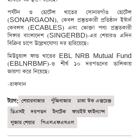
পর্যটন ও হোটেল খাতের সোনারগাঁও হোটেল
(SONARGAON), কেবল প্রস্তুতকারী প্রতিষ্ঠান ইস্টার্ন
কেবলস (ECABLES) এবং ভোক্তা পণ্য প্রস্তুতকারী
সিঙ্গার বাংলাদেশ (SINGERBD)-এর শেয়ারও এদিন
বিক্রির চাপে উল্লেখযোগ্য দর হারিয়েছে।
মিউচুয়াল ফান্ড খাতের EBL NRB Mutual Fund
(EBLNRBMF)-ও শীর্ষ ১০ দরপতনের তালিকায়
জায়গা করে নিয়েছে।
-রাফসান
ট্যাগ:
শেয়ারবাজার
পুঁজিবাজার
ঢাকা স্টক এক্সচেঞ্জ
ডিএসই
দরপতন
ইনটেক
ফারইস্ট ফাইন্যান্স
লুজার শেয়ার
পিএলএফএসএল