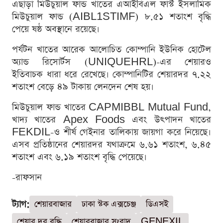
এছাড়া মিউচুয়াল ফান্ড খাতের এআইবিএল ফার্স্ট ইসলামিক
মিউচুয়াল ফান্ড (AIBL1STIMF) ৮.৫১ শতাংশ বৃদ্ধি
পেয়ে ষষ্ঠ অবস্থানে রয়েছে।
পর্যটন খাতের আরেক আলোচিত কোম্পানি ইউনিক হোটেল
অ্যান্ড রিসোর্টস (UNIQUEHRL)-এর শেয়ারও
ইতিবাচক ধারা ধরে রেখেছে। কোম্পানিটির শেয়ারদর ৭.২২
শতাংশ বেড়ে ৪৯ টাকায় লেনদেন শেষ হয়।
মিউচুয়াল ফান্ড খাতের CAPMIBBL Mutual Fund,
খাদ্য খাতের Apex Foods এবং উৎপাদন খাতের
FEKDIL-ও শীর্ষ গেইনার তালিকায় জায়গা করে নিয়েছে।
এসব প্রতিষ্ঠানের শেয়ারদর যথাক্রমে ৬.৬১ শতাংশ, ৬.৪৫
শতাংশ এবং ৬.১৯ শতাংশ বৃদ্ধি পেয়েছে।
-রাফসান
ট্যাগ:
শেয়ারবাজার
ঢাকা স্টক এক্সচেঞ্জ
ডিএসই
শেয়ার দর বৃদ্ধি
শেয়ারবাজার সংবাদ
GENEXIL