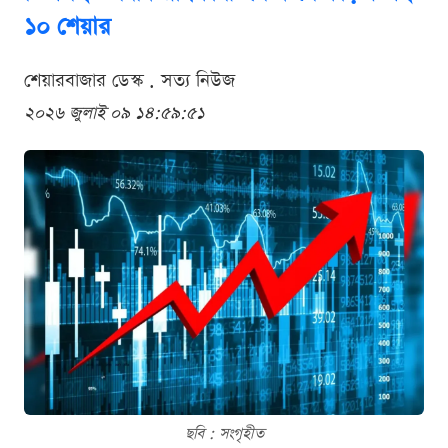
১০ শেয়ার
শেয়ারবাজার ডেস্ক . সত্য নিউজ
২০২৬ জুলাই ০৯ ১৪:৫৯:৫১
ছবি : সংগৃহীত