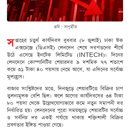
ছবি : সংগৃহীত
স
প্তাহের চতুর্থ কার্যদিবস বুধবার (৮ জুলাই) ঢাকা স্টক
এক্সচেঞ্জে (ডিএসই) লেনদেন শেষে দরপতনের শীর্ষে
উঠে এসেছে ইনটেক লিমিটেড (INTECH)। দিনের
লেনদেনে কোম্পানিটির শেয়ারদর ৯ দশমিক ৭৭ শতাংশ
কমে ৩১ টাকা ৪০ পয়সায় নেমে আসে, যা এদিনের সর্বোচ্চ
মূল্যহ্রাস।
বাজার সংশ্লিষ্টদের মতে, দিনজুড়ে শেয়ারটিতে বিক্রির চাপ
তুলনামূলক বেশি ছিল। ফলে আগের কার্যদিবসের ৩৪ টাকা
৮০ পয়সা থেকে উল্লেখযোগ্যভাবে কমে নতুন সমাপনী দর
নির্ধারিত হয়। লেনদেনের পুরো সময়জুড়ে শেয়ারটির সর্বোচ্চ
ও সর্বনিম্ন দর একই পর্যায়ে থাকায় শক্তিশালী বিক্রির
প্রবণতার ইঙ্গিত পাওয়া গেছে।