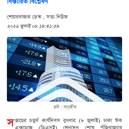
বিস্তারিত বিশ্লেষণ
শেয়ারবাজার ডেস্ক . সত্য নিউজ
২০২৬ জুলাই ০৮ ১৪:৪১:৫৯
ছবি : সংগৃহীত
স
প্তাহের চতুর্থ কার্যদিবস বুধবার (৮ জুলাই) ঢাকা স্টক
এক্সচেঞ্জে (ডিএসই) লেনদেন শেষে পুঁজিবাজারে