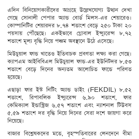
এদিন বিনিয়োগকারীদের আগ্রহে উল্লেখযোগ্য উত্থান দেখা
গেছে সোনালী পেপার অ্যান্ড বোর্ড মিলস-এর শেয়ারেও।
কোম্পানিটির শেয়ারদর ৮.৭৪ শতাংশ বেড়ে ২৫০ টাকা ২০
পয়সায় পৌঁছেছে। একইভাবে গ্লোবাল ইন্স্যুরেন্স ৮.৭২
শতাংশ মূল্য বৃদ্ধি নিয়ে পঞ্চম অবস্থানে উঠে এসেছে।
মিউচুয়াল ফান্ড খাতেও ইতিবাচক প্রবণতা লক্ষ্য করা গেছে।
ক্যাপএম আইবিবিএল মিউচুয়াল ফান্ড-এর ইউনিটদর ৮.৫৩
শতাংশ বেড়ে দিনের অন্যতম আলোচিত ফান্ডে পরিণত
হয়েছে।
এছাড়া ফার ইস্ট নিটিং অ্যান্ড ডাইং (FEKDIL) ৮.৫২
শতাংশ, রিপাবলিক ইন্স্যুরেন্স ৬.৯০ শতাংশ, ফার
কেমিক্যাল ইন্ডাস্ট্রিজ ৬.৫৭ শতাংশ এবং ন্যাশনাল টিউবস
৫.৫৯ শতাংশ দর বৃদ্ধি নিয়ে দিনের সেরা দশে জায়গা করে
নিয়েছে।
বাজার বিশ্লেষকদের মতে, বৃহস্পতিবারের লেনদেনে বীমা