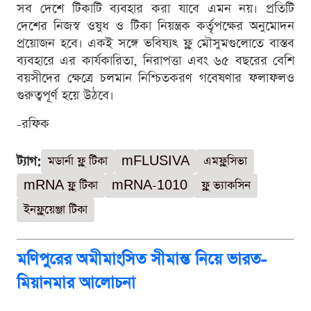
সব দেশে টিকাটি ব্যবহার করা যাবে এমন নয়। প্রতিটি
দেশের নিজস্ব ওষুধ ও টিকা নিয়ন্ত্রক কর্তৃপক্ষের অনুমোদন
প্রয়োজন হবে। একই সঙ্গে ভবিষ্যৎ ফ্লু মৌসুমগুলোতে বাস্তব
ব্যবহারে এর কার্যকারিতা, নিরাপত্তা এবং ৬৫ বছরের বেশি
বয়সীদের ক্ষেত্রে চলমান নিশ্চিতকরণ গবেষণার ফলাফলও
গুরুত্বপূর্ণ হয়ে উঠবে।
-রফিক
ট্যাগ:
মডার্না ফ্লু টিকা
mFLUSIVA
এমফ্লুসিভা
mRNA ফ্লু টিকা
mRNA-1010
ফ্লু ভ্যাকসিন
ইনফ্লুয়েঞ্জা টিকা
মণিপুরের অমীমাংসিত সীমান্ত নিয়ে ভারত-
মিয়ানমার আলোচনা