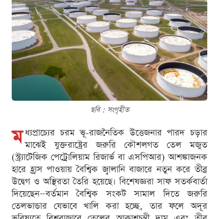
ছবি : সংগৃহীত
ম
ধ্যপ্রাচ্যের চরম ভূ-রাজনৈতিক উত্তেজনার পারদ চড়ার
মাঝেই যুক্তরাষ্ট্রের জরুরি কৌশলগত তেল মজুত
(স্ট্র্যাটেজিক পেট্রোলিয়াম রিজার্ভ বা এসপিআর) আশঙ্কাজনক
হারে হ্রাস পাওয়ায় বৈশ্বিক জ্বালানি বাজারে নতুন করে তীব্র
উদ্বেগ ও অস্থিরতা তৈরি হয়েছে। বিশেষজ্ঞরা সাফ সতর্কবার্তা
দিয়েছেন—বর্তমান বৈশ্বিক সংকট সামাল দিতে জরুরি
তেলভান্ডার যেভাবে খালি করা হচ্ছে, তার ফলে অদূর
ভবিষ্যতে বিশ্ববাজারে তেলের আকাশচুম্বী দাম এবং তীব্র