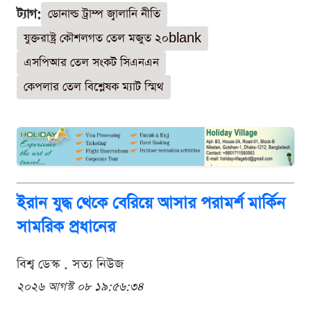
ট্যাগ:
ডোনাল্ড ট্রাম্প জ্বালানি নীতি
যুক্তরাষ্ট্র কৌশলগত তেল মজুত ২০blank
এসপিআর তেল সংকট সিএনএন
কেপলার তেল বিশ্লেষক ম্যাট স্মিথ
ইরান যুদ্ধ থেকে বেরিয়ে আসার পরামর্শ মার্কিন
সামরিক প্রধানের
বিশ্ব ডেস্ক . সত্য নিউজ
২০২৬ আগস্ট ০৮ ১৯:৫৬:৩৪