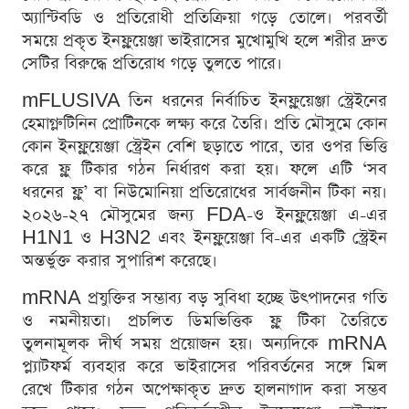
অ্যান্টিবডি ও প্রতিরোধী প্রতিক্রিয়া গড়ে তোলে। পরবর্তী
সময়ে প্রকৃত ইনফ্লুয়েঞ্জা ভাইরাসের মুখোমুখি হলে শরীর দ্রুত
সেটির বিরুদ্ধে প্রতিরোধ গড়ে তুলতে পারে।
mFLUSIVA তিন ধরনের নির্বাচিত ইনফ্লুয়েঞ্জা স্ট্রেইনের
হেমাগ্লুটিনিন প্রোটিনকে লক্ষ্য করে তৈরি। প্রতি মৌসুমে কোন
কোন ইনফ্লুয়েঞ্জা স্ট্রেইন বেশি ছড়াতে পারে, তার ওপর ভিত্তি
করে ফ্লু টিকার গঠন নির্ধারণ করা হয়। ফলে এটি ‘সব
ধরনের ফ্লু’ বা নিউমোনিয়া প্রতিরোধের সার্বজনীন টিকা নয়।
২০২৬-২৭ মৌসুমের জন্য FDA-ও ইনফ্লুয়েঞ্জা এ-এর
H1N1 ও H3N2 এবং ইনফ্লুয়েঞ্জা বি-এর একটি স্ট্রেইন
অন্তর্ভুক্ত করার সুপারিশ করেছে।
mRNA প্রযুক্তির সম্ভাব্য বড় সুবিধা হচ্ছে উৎপাদনের গতি
ও নমনীয়তা। প্রচলিত ডিমভিত্তিক ফ্লু টিকা তৈরিতে
তুলনামূলক দীর্ঘ সময় প্রয়োজন হয়। অন্যদিকে mRNA
প্ল্যাটফর্ম ব্যবহার করে ভাইরাসের পরিবর্তনের সঙ্গে মিল
রেখে টিকার গঠন অপেক্ষাকৃত দ্রুত হালনাগাদ করা সম্ভব