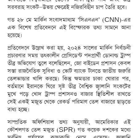
সরবরাহ সংকট—উভয় ক্ষেত্রেই নজিরবিহীন চাপ তৈরি হবে।
গত ২৮ মে মার্কিন সংবাদমাধ্যম ‘সিএনএন’ (CNN)-এর
এক বিশেষ প্রতিবেদনে এই বিস্ফোরক তথ্য সামনে আনা
হয়েছে।
প্রতিবেদনে উল্লেখ করা হয়, ২০২৪ সালের মার্কিন নির্বাচনী
প্রচারণার সময় তৎকালীন প্রেসিডেন্ট পদপ্রার্থী ডোনাল্ড ট্রাম্প
তীব্র অভিযোগ তুলে বলেছিলেন, জো বাইডেন প্রশাসন কেবল
সস্তা রাজনৈতিক সুবিধা ও ভোট ব্যাংক টানতে জাতীয় জরুরি
তেলভান্ডার খালি করছে। কিন্তু ক্ষমতার চাকা ঘোরার পর,
বর্তমানে ইরানকে ঘিরে সৃষ্ট তীব্র বৈশ্বিক জ্বালানি সংকটের
মুখে পড়ে খোদ ট্রাম্প প্রশাসনও বাজার স্থিতিশীল রাখতে
সেই একই মজুত থেকে রেকর্ড পরিমাণ তেল বাজারে ছাড়তে
বাধ্য হচ্ছে।
সাম্প্রতিক অফিশিয়াল তথ্য অনুযায়ী, আমেরিকার এই
কৌশলগত তেল মজুত (SPR) গত কয়েক দশকের মধ্যে
সর্বনিম্ন পর্যায়ের কাছাকাছি নেমে এসেছে। জ্বালানি