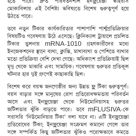
হতে পারে। দ্রুত পরিবর্তনশীল ইনফ্লুয়েঞ্জা ভাইরাস
মোকাবিলায় এই বৈশিষ্ট্য ভবিষ্যতে বিশেষ গুরুত্বপূর্ণ হয়ে
উঠতে পারে।
তবে নতুন টিকার কার্যকারিতার পাশাপাশি পার্শ্বপ্রতিক্রিয়ার
বিষয়টিও গবেষণায় উঠে এসেছে। ক্লিনিক্যাল ট্রায়ালে প্রচলিত
টিকার তুলনায় mRNA-1010 গ্রহণকারীদের মধ্যে
ইনজেকশনের স্থানে ব্যথা, ক্লান্তি, মাথাব্যথা ও পেশিতে ব্যথার
মতো প্রতিক্রিয়া বেশি দেখা গেছে। অধিকাংশ প্রতিক্রিয়াই ছিল
মৃদু থেকে মাঝারি এবং সাময়িক। গবেষণায় গুরুতর প্রতিকূল
ঘটনার হার দুই গ্রুপেই কাছাকাছি ছিল।
বিশেষ করে বয়স্ক জনগোষ্ঠীর জন্য উন্নত ফ্লু টিকা গুরুত্বপূর্ণ।
বয়স বাড়ার সঙ্গে মানুষের রোগ প্রতিরোধক্ষমতায় পরিবর্তন
আসে এবং ইনফ্লুয়েঞ্জা থেকে নিউমোনিয়াসহ গুরুতর
জটিলতার ঝুঁকি বাড়তে পারে। তবে mFLUSIVA-কে
সরাসরি ‘নিউমোনিয়ার টিকা’ বলা যাবে না। এটি ইনফ্লুয়েঞ্জা
প্রতিরোধের টিকা; ইনফ্লুয়েঞ্জা সংক্রমণ কমানো গেলে তার
সঙ্গে সম্পর্কিত কিছু জটিলতার ঝুঁকিও পরোক্ষভাবে কমতে