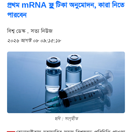
প্রথম mRNA ফ্লু টিকা অনুমোদন, কারা নিতে
পারবেন
বিশ্ব ডেস্ক . সত্য নিউজ
২০২৬ আগস্ট ০৮ ০৯:১৫:১৮
ছবি : সংগৃহীত