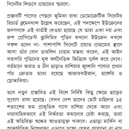
সিনেটর লিন্ডসে গ্রাহামের স্মরণে।
প্রস্তাবটি পাসের পেছনে ভূমিকা রাখা ডেমোক্রেটিক সিনেটর
রিচার্ড ব্লুমেনথাল উল্লেখ করেছেন, এই পদক্ষেপে ইউক্রেনের
জনগণকে এই বার্তাই দেওয়া হয়েছে যে তারা একা নয় এবং
রুশ প্রেসিডেন্ট ভ্লাদিমির পুতিন কখনো ইউক্রেন দখলে
সফল হবেন না। পাশাপাশি সিনেটে প্রয়াত গ্রাহামের স্থানে
আসা তাঁর বোন ডারলিন গ্রাহাম মন্তব্য করেন, এই আইন
সরাসরি পুতিনের মূল অর্থনৈতিক ভিত্তিকে দুর্বল করে দেবে।
বর্তমানে ভারত ও চীন ছাড়াও রাশিয়ার জ্বালানি পণ্যের প্রধান
পাঁচ ক্রেতার মধ্যে রয়েছে আজারবাইজান, হাঙ্গেরি ও
স্লোভাকিয়া।
তবে নতুন প্রস্তাবিত এই বিলে নির্দিষ্ট কিছু ক্ষেত্রে ছাড়ের
সুযোগ রাখা হয়েছে। যেসব দেশ তাদের মোট চাহিদার ১৫
শতাংশের কম প্রাকৃতিক গ্যাস রাশিয়া থেকে আনে এবং
ধারাবাহিকভাবে এই নির্ভরতা কমানোর চেষ্টা করছে, তারা
এই অতিরিক্ত শুল্কের আওতামুক্ত থাকবে। এছাড়া মার্কিন বা
আন্তর্জাতিক নিষেধাজ্ঞা এড়াতে মস্কো যেসব পুরোনো বা নাম