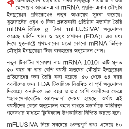
ক
রোনাভাইরাস মহামারির সময় বিশ্বজুড়ে পরিচিতি পাওয়া
মেসেঞ্জার আরএনএ বা mRNA প্রযুক্তি এবার মৌসুমি
ইনফ্লুয়েঞ্জা প্রতিরোধেও নতুন অধ্যায়ের সূচনা করেছে।
যুক্তরাষ্ট্রের ওষুধ ও টিকা প্রস্তুতকারী প্রতিষ্ঠান মডার্নার তৈরি
mRNA-ভিত্তিক ফ্লু টিকা ‘mFLUSIVA’ অনুমোদন
করেছে মার্কিন খাদ্য ও ওষুধ প্রশাসন (FDA)। এর মধ্য
দিয়ে যুক্তরাষ্ট্রে প্রথমবারের মতো কোনো mRNA-ভিত্তিক
মৌসুমি ইনফ্লুয়েঞ্জা টিকা ব্যবহারের অনুমোদন পেল।
নতুন টিকাটির গবেষণা নাম mRNA-1010। এটি মূলত
৫০ বছর বা তার বেশি বয়সী মানুষের মৌসুমি ইনফ্লুয়েঞ্জা
প্রতিরোধের জন্য তৈরি করা হয়েছে। ৫০ থেকে ৬৪ বছর
বয়সীদের জন্য FDA টিকাটিকে নিয়মিত বা পূর্ণ অনুমোদন
দিয়েছে। অন্যদিকে ৬৫ বছর ও তার বেশি বয়সীদের ক্ষেত্রে
‘অ্যাকসেলারেটেড অ্যাপ্রুভাল’ দেওয়া হয়েছে। অর্থাৎ এই
বয়সীদের ক্ষেত্রে অনুমোদন বহাল রাখতে মডার্নাকে অতিরিক্ত
গবেষণার মাধ্যমে ক্লিনিক্যাল উপকারিতা নিশ্চিত করতে হবে।
mFLUSIVA নিয়ে সবচেয়ে গুরুত্বপূর্ণ তথ্য এসেছে ৪০