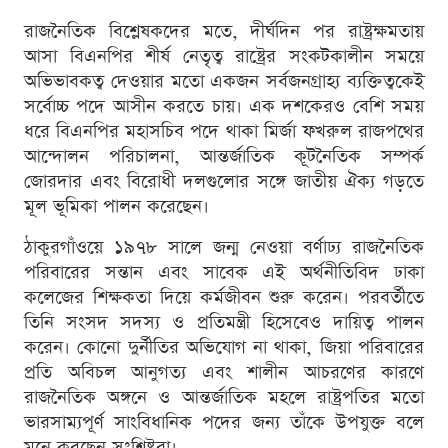
রাজনৈতিক বিশ্লেষকদের মতে, দীর্ঘদিন পর রাষ্ট্রক্ষমতায়
আসা বিএনপির শীর্ষ নেতৃত্ব রাষ্ট্রের সংকটকালীন সময়ে
অভিভাবকত্ব দেওয়ার মতো একজন সর্বজনগ্রাহ্য ব্যক্তিত্বকেই
সর্বোচ্চ পদে আসীন করতে চায়। এক দশকেরও বেশি সময়
ধরে বিএনপির মহাসচিব পদে থাকা মির্জা ফখরুল রাজপথের
আন্দোলন পরিচালনা, আন্তর্জাতিক কূটনৈতিক সম্পর্ক
জোরদার এবং বিরোধী দলগুলোর সঙ্গে জাতীয় ঐক্য গড়তে
মূল ভূমিকা পালন করেছেন।
ঠাকুরগাঁওয়ে ১৯৭৮ সালে জন্ম নেওয়া বর্ণাঢ্য রাজনৈতিক
পরিবারের সন্তান এবং সাবেক এই অর্থনীতিবিদ ঢাকা
কলেজের শিক্ষকতা দিয়ে কর্মজীবন শুরু করেন। পরবর্তীতে
তিনি সংসদ সদস্য ও প্রতিমন্ত্রী হিসেবেও দায়িত্ব পালন
করেন। কোনো দুর্নীতির অভিযোগ না থাকা, জিয়া পরিবারের
প্রতি অবিচল আনুগত্য এবং শালীন আচরণের কারণে
রাজনৈতিক অঙ্গনে ও আন্তর্জাতিক মহলে রাষ্ট্রপতির মতো
ভারসাম্যপূর্ণ সাংবিধানিক পদের জন্য তাঁকে উপযুক্ত বলে
মনে করছেন সংশ্লিষ্টরা।