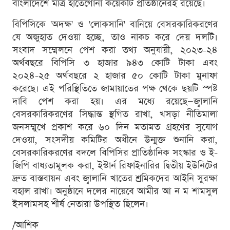
বাংলাদেশে মাত্র হাতেগোনা কয়েকটি প্রতিষ্ঠানেরই রয়েছে।
বিপিসিকে 'অদক্ষ' ও 'লোকসানি' বানিয়ে বেসরকারিকরণের
যে অজুহাত দেওয়া হচ্ছে, তাও নাকচ করে দেয় দলটি।
সংবাদ সম্মেলনে পেশ করা তথ্য অনুযায়ী, ২০২৩-২৪
অর্থবছরে বিপিসি ৩ হাজার ৯৪৩ কোটি টাকা এবং
২০২৪-২৫ অর্থবছরে ২ হাজার ৫০ কোটি টাকা মুনাফা
করেছে। এই পরিস্থিতিতে জামায়াতের পক্ষ থেকে ছয়টি স্পষ্ট
দাবি পেশ করা হয়। এর মধ্যে রয়েছে—জ্বালানি
বেসরকারিকরণের সিদ্ধান্ত স্থগিত রাখা, খসড়া নীতিমালা
জনসম্মুখে প্রকাশ করে ৬০ দিন মতামত গ্রহণের সুযোগ
দেওয়া, সংসদীয় কমিটির অধীনে উন্মুক্ত শুনানি করা,
বেসরকারিকরণের বদলে বিপিসির প্রাতিষ্ঠানিক সংস্কার ও ই-
জিপি বাধ্যতামূলক করা, ইস্টার্ন রিফাইনারির দ্বিতীয় ইউনিটের
দ্রুত বাস্তবায়ন এবং জ্বালানি খাতের শ্রমিকদের আইনি সুরক্ষা
বহাল রাখা। অনুষ্ঠানে দলের নায়েবে আমীর আ ন ম শামসুল
ইসলামসহ শীর্ষ নেতারা উপস্থিত ছিলেন।
/আশিক