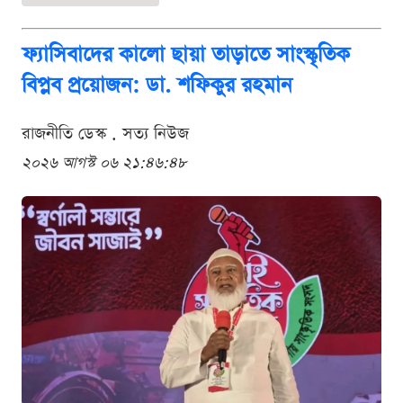
ফ্যাসিবাদের কালো ছায়া তাড়াতে সাংস্কৃতিক
বিপ্লব প্রয়োজন: ডা. শফিকুর রহমান
রাজনীতি ডেস্ক . সত্য নিউজ
২০২৬ আগস্ট ০৬ ২১:৪৬:৪৮