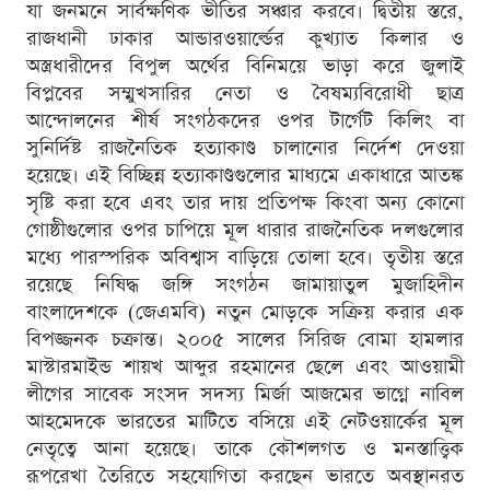
যা জনমনে সার্বক্ষণিক ভীতির সঞ্চার করবে। দ্বিতীয় স্তরে,
রাজধানী ঢাকার আন্ডারওয়ার্ল্ডের কুখ্যাত কিলার ও
অস্ত্রধারীদের বিপুল অর্থের বিনিময়ে ভাড়া করে জুলাই
বিপ্লবের সম্মুখসারির নেতা ও বৈষম্যবিরোধী ছাত্র
আন্দোলনের শীর্ষ সংগঠকদের ওপর টার্গেট কিলিং বা
সুনির্দিষ্ট রাজনৈতিক হত্যাকাণ্ড চালানোর নির্দেশ দেওয়া
হয়েছে। এই বিচ্ছিন্ন হত্যাকাণ্ডগুলোর মাধ্যমে একাধারে আতঙ্ক
সৃষ্টি করা হবে এবং তার দায় প্রতিপক্ষ কিংবা অন্য কোনো
গোষ্ঠীগুলোর ওপর চাপিয়ে মূল ধারার রাজনৈতিক দলগুলোর
মধ্যে পারস্পরিক অবিশ্বাস বাড়িয়ে তোলা হবে। তৃতীয় স্তরে
রয়েছে নিষিদ্ধ জঙ্গি সংগঠন জামায়াতুল মুজাহিদীন
বাংলাদেশকে (জেএমবি) নতুন মোড়কে সক্রিয় করার এক
বিপজ্জনক চক্রান্ত। ২০০৫ সালের সিরিজ বোমা হামলার
মাস্টারমাইন্ড শায়খ আব্দুর রহমানের ছেলে এবং আওয়ামী
লীগের সাবেক সংসদ সদস্য মির্জা আজমের ভাগ্নে নাবিল
আহমেদকে ভারতের মাটিতে বসিয়ে এই নেটওয়ার্কের মূল
নেতৃত্বে আনা হয়েছে। তাকে কৌশলগত ও মনস্তাত্ত্বিক
রূপরেখা তৈরিতে সহযোগিতা করছেন ভারতে অবস্থানরত