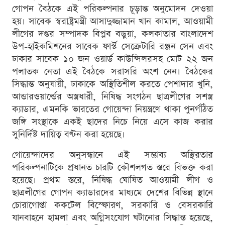
গোপন বৈঠকে এই পরিকল্পনার চূড়ান্ত অনুমোদন দেওয়া
হয়। সাবেক স্বরাষ্ট্রমন্ত্রী আসাদুজ্জামান খান কামাল, আওয়ামী
লীগের দপ্তর সম্পাদক বিপ্লব বড়ুয়া, কলকাতার বাংলাদেশ
উপ-হাইকমিশনের সাবেক ফার্স্ট সেক্রেটারি রঞ্জন সেন এবং
ঢাকার সাবেক ১০ জন ওয়ার্ড কাউন্সিলরসহ মোট ২২ জন
পলাতক নেতা এই বৈঠকে সরাসরি অংশ নেন। বৈঠকের
সিদ্ধান্ত অনুযায়ী, ঢাকাকে অস্থিতিশীল করতে পেশাদার খুনি,
আন্ডারওয়ার্ল্ডের অস্ত্রধারী, নিষিদ্ধ সংগঠন ছাত্রলীগের সশস্ত্র
ক্যাডার, এমনকি ভারতের গোয়েন্দা নিয়ন্ত্রণে থাকা পুনর্গঠিত
জঙ্গি সংস্থাকে একই ছাদের নিচে নিয়ে এসে কাজ করার
সুনির্দিষ্ট দায়িত্ব বণ্টন করা হয়েছে।
গোয়েন্দাদের অনুসন্ধানে এই সম্ভাব্য অস্থিরতার
পরিকল্পনাটিকে প্রধানত চারটি কৌশলগত স্তরে বিভক্ত করা
হয়েছে। প্রথম স্তরে, নিষিদ্ধ ঘোষিত আওয়ামী লীগ ও
ছাত্রলীগের গোপন ক্যাডারদের মাধ্যমে দেশের বিভিন্ন স্থানে
চোরাগোপ্তা ককটেল বিস্ফোরণ, সরকারি ও বেসরকারি
যানবাহনে হামলা এবং অগ্নিসংযোগ ঘটানোর সিদ্ধান্ত হয়েছে,