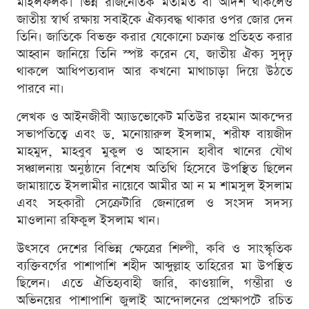
মাইলফলক। ভিন্ন রাজনৈতিক মতামত বা আদর্শ থাকলেও
জাতীয় স্বার্থ রক্ষায় সবাইকে ঐক্যবদ্ধ থাকার ওপর জোর দেন
তিনি। জাতিকে বিভক্ত করার যেকোনো চক্রান্ত প্রতিহত করার
আহ্বান জানিয়ে তিনি স্পষ্ট করেন যে, জাতীয় ঐক্য সুদৃঢ়
থাকলে আধিপত্যবাদ আর কখনো মাথাচাড়া দিয়ে উঠতে
পারবে না।
লেখক ও আইনজীবী অ্যাডভোকেট মতিউর রহমান আকন্দের
সভাপতিত্বে এবং ড. মনোয়ারুল ইসলাম, শরীফ বায়জীদ
মাহমুদ, মাহবুব মুকুল ও আহসান হাবীব খানের যৌথ
সঞ্চালনায় অনুষ্ঠানে বিশেষ অতিথি হিসেবে উপস্থিত ছিলেন
জামায়াতে ইসলামীর নায়েবে আমীর আ ন ম শামসুল ইসলাম
এবং সহকারী সেক্রেটারি জেনারেল ও সংসদ সদস্য
মাওলানা রফিকুল ইসলাম খান।
উৎসবে দেশের বিভিন্ন ক্ষেত্রের শিল্পী, কবি ও সাংস্কৃতিক
ব্যক্তিবর্গের পাশাপাশি শহীদ আব্দুল্লাহ তাহিরের মা উপস্থিত
ছিলেন। এতে ঐতিহ্যবাহী জারি, কাওয়ালি, গম্ভীরা ও
অভিনয়ের পাশাপাশি জুলাই আন্দোলনের প্রেক্ষাপটে রচিত