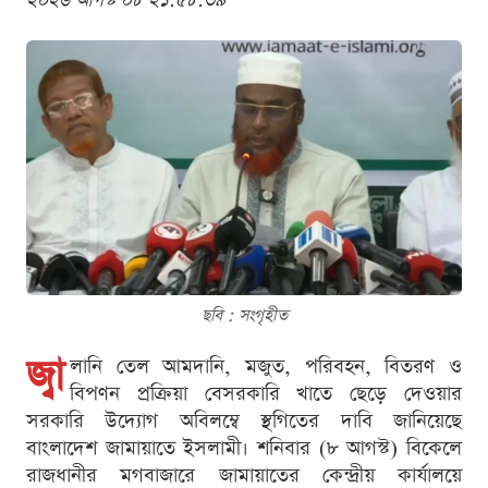
২০২৬ আগস্ট ০৮ ২১:৫৮:৩৯
ছবি : সংগৃহীত
জ্বা
লানি তেল আমদানি, মজুত, পরিবহন, বিতরণ ও
বিপণন প্রক্রিয়া বেসরকারি খাতে ছেড়ে দেওয়ার
সরকারি উদ্যোগ অবিলম্বে স্থগিতের দাবি জানিয়েছে
বাংলাদেশ জামায়াতে ইসলামী। শনিবার (৮ আগস্ট) বিকেলে
রাজধানীর মগবাজারে জামায়াতের কেন্দ্রীয় কার্যালয়ে