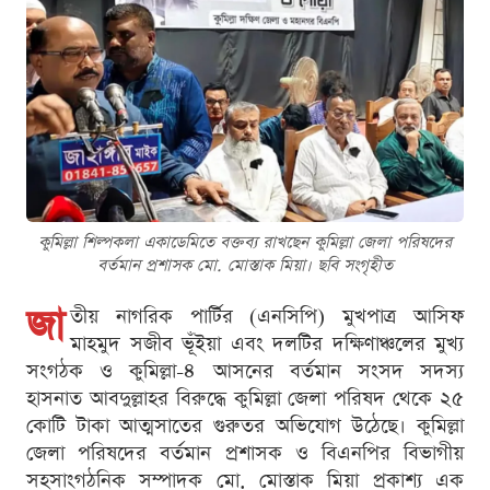
কুমিল্লা শিল্পকলা একাডেমিতে বক্তব্য রাখছেন কুমিল্লা জেলা পরিষদের
বর্তমান প্রশাসক মো. মোস্তাক মিয়া। ছবি সংগৃহীত
জা
তীয় নাগরিক পার্টির (এনসিপি) মুখপাত্র আসিফ
মাহমুদ সজীব ভূঁইয়া এবং দলটির দক্ষিণাঞ্চলের মুখ্য
সংগঠক ও কুমিল্লা-৪ আসনের বর্তমান সংসদ সদস্য
হাসনাত আবদুল্লাহর বিরুদ্ধে কুমিল্লা জেলা পরিষদ থেকে ২৫
কোটি টাকা আত্মসাতের গুরুতর অভিযোগ উঠেছে। কুমিল্লা
জেলা পরিষদের বর্তমান প্রশাসক ও বিএনপির বিভাগীয়
সহসাংগঠনিক সম্পাদক মো. মোস্তাক মিয়া প্রকাশ্য এক