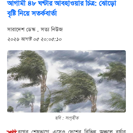
আগামী ৪৮ ঘণ্টার আবহাওয়ার চিত্র: ঝোড়ো
বৃষ্টি নিয়ে সতর্কবার্তা
সারাদেশ ডেস্ক . সত্য নিউজ
২০২৬ আগস্ট ০৫ ২০:০৫:১০
ছবি : সংগৃহীত
বণের শেষভাগে এসেও দেশের বিভিন্ন অঞ্চলে বর্ষার