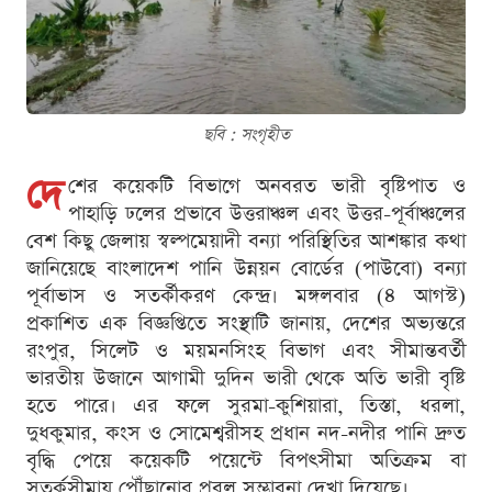
ছবি : সংগৃহীত
দে
শের কয়েকটি বিভাগে অনবরত ভারী বৃষ্টিপাত ও
পাহাড়ি ঢলের প্রভাবে উত্তরাঞ্চল এবং উত্তর-পূর্বাঞ্চলের
বেশ কিছু জেলায় স্বল্পমেয়াদী বন্যা পরিস্থিতির আশঙ্কার কথা
জানিয়েছে বাংলাদেশ পানি উন্নয়ন বোর্ডের (পাউবো) বন্যা
পূর্বাভাস ও সতর্কীকরণ কেন্দ্র। মঙ্গলবার (৪ আগস্ট)
প্রকাশিত এক বিজ্ঞপ্তিতে সংস্থাটি জানায়, দেশের অভ্যন্তরে
রংপুর, সিলেট ও ময়মনসিংহ বিভাগ এবং সীমান্তবর্তী
ভারতীয় উজানে আগামী দুদিন ভারী থেকে অতি ভারী বৃষ্টি
হতে পারে। এর ফলে সুরমা-কুশিয়ারা, তিস্তা, ধরলা,
দুধকুমার, কংস ও সোমেশ্বরীসহ প্রধান নদ-নদীর পানি দ্রুত
বৃদ্ধি পেয়ে কয়েকটি পয়েন্টে বিপৎসীমা অতিক্রম বা
সতর্কসীমায় পৌঁছানোর প্রবল সম্ভাবনা দেখা দিয়েছে।