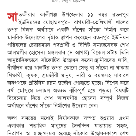
ছবি : শিমুল হোসেন
সা
তক্ষীরার কালীগঞ্জ উপজেলার ১১ নম্বর রতনপুর
ইউনিয়নের মোহাম্মদপুর– বাগমারী–তেলিখালী খালের
ওপর নিজস্ব অর্থায়নে একটি বাঁশের সাঁকো নির্মাণ করে
মানবিক উদ্যোগের দৃষ্টান্ত স্থাপন করেছেন রতনপুর ইউনিয়ন
পরিষদের চেয়ারম্যান পদপ্রার্থী ও বিশিষ্ট সমাজসেবক শেখ
আলমগীর হোসেন। মঙ্গলবার (৪ আগস্ট) বিকেল ৪টায় তিনি
আনুষ্ঠানিকভাবে সাঁকোটির উদ্বোধন করেন।স্থানীয়দের দাবি,
দীর্ঘদিন ধরে খালটির ওপর কোনো সেতু বা সাঁকো না থাকায়
শিক্ষার্থী, কৃষক, শ্রমজীবী মানুষ, নারী ও বয়স্কসহ সাধারণ
জনগণকে প্রতিদিন চরম দুর্ভোগ পোহাতে হতো। বিশেষ করে
বর্ষা মৌসুমে চলাচল অত্যন্ত ঝুঁকিপূর্ণ হয়ে পড়ত। বিষয়টি
বিবেচনায় নিয়ে শেখ আলমগীর হোসেন সম্পূর্ণ নিজস্ব
অর্থায়নে বাঁশের সাঁকো নির্মাণের উদ্যোগ নেন।
অল্প সময়ের মধ্যেই নির্মাণকাজ সম্পন্ন হওয়ায় এখন
এলাকার শতাধিক মানুষের দৈনন্দিন যাতায়াত সহজ,
নিরাপদ ও স্বাচ্ছন্দ্যময় হয়েছে।সাঁকোর উদ্বোধনকালে শেখ