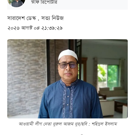
স্টাফ রিপোর্টার
সারাদেশ ডেস্ক . সত্য নিউজ
২০২৬ আগস্ট ০৪ ২১:৩৯:২৯
আওয়ামী লীগ নেতা নুরুল আজম নুর/ছবি : শ‌হিদুল ইসলাম