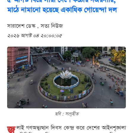
মাঠে নামানো হয়েছে একাধিক গোয়েন্দা দল
সারাদেশ ডেস্ক . সত্য নিউজ
২০২৬ আগস্ট ০৪ ২০:০০:০৫
ছবি : সংগৃহীত
জু
লাই গণঅভ্যুত্থান দিবস কেন্দ্র করে দেশের আইনশৃঙ্খলা