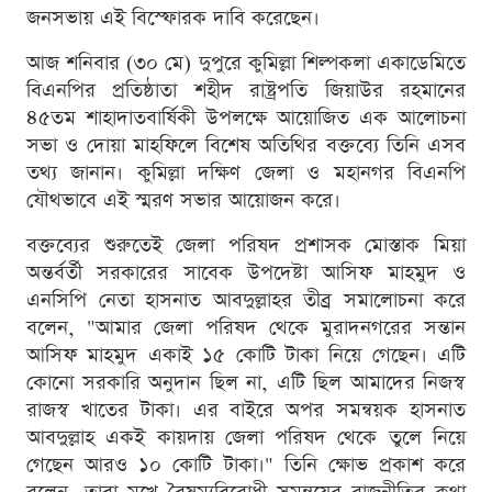
জনসভায় এই বিস্ফোরক দাবি করেছেন।
আজ শনিবার (৩০ মে) দুপুরে কুমিল্লা শিল্পকলা একাডেমিতে
বিএনপির প্রতিষ্ঠাতা শহীদ রাষ্ট্রপতি জিয়াউর রহমানের
৪৫তম শাহাদাতবার্ষিকী উপলক্ষে আয়োজিত এক আলোচনা
সভা ও দোয়া মাহফিলে বিশেষ অতিথির বক্তব্যে তিনি এসব
তথ্য জানান। কুমিল্লা দক্ষিণ জেলা ও মহানগর বিএনপি
যৌথভাবে এই স্মরণ সভার আয়োজন করে।
বক্তব্যের শুরুতেই জেলা পরিষদ প্রশাসক মোস্তাক মিয়া
অন্তর্বর্তী সরকারের সাবেক উপদেষ্টা আসিফ মাহমুদ ও
এনসিপি নেতা হাসনাত আবদুল্লাহর তীব্র সমালোচনা করে
বলেন, "আমার জেলা পরিষদ থেকে মুরাদনগরের সন্তান
আসিফ মাহমুদ একাই ১৫ কোটি টাকা নিয়ে গেছেন। এটি
কোনো সরকারি অনুদান ছিল না, এটি ছিল আমাদের নিজস্ব
রাজস্ব খাতের টাকা। এর বাইরে অপর সমন্বয়ক হাসনাত
আবদুল্লাহ একই কায়দায় জেলা পরিষদ থেকে তুলে নিয়ে
গেছেন আরও ১০ কোটি টাকা।" তিনি ক্ষোভ প্রকাশ করে