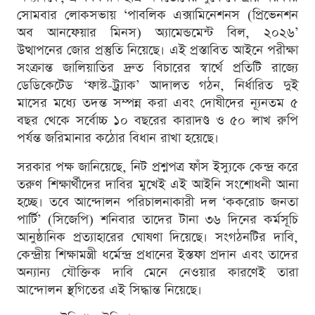
সোমবার লোকসভায় ‘পাবলিক এক্সামিনেশনস (প্রিভেনশন
অব আনফেয়ার মিনস) অ্যামেন্ডমেন্ট বিল, ২০২৬’
উত্থাপনের জোর প্রস্তুতি নিয়েছে। এই প্রস্তাবিত আইনে পরীক্ষা
সংক্রান্ত জালিয়াতির দ্রুত বিচারের স্বার্থে প্রতিটি রাজ্যে
ডেডিকেটেড ‘ফাস্ট-ট্র্যাক’ আদালত গঠন, নির্ধারিত দুই
মাসের মধ্যে তদন্ত সম্পন্ন করা এবং দোষীদের ন্যূনতম ৫
বছর থেকে সর্বোচ্চ ১০ বছরের কারাদণ্ড ও ৫০ লাখ রুপি
পর্যন্ত জরিমানার কঠোর বিধান রাখা হয়েছে।
সরকার পক্ষ জানিয়েছে, নিট প্রশ্নপত্র ফাঁস ইস্যুকে কেন্দ্র করে
তরুণ শিক্ষার্থীদের দাবির মুখেই এই আইনি সংশোধনী আনা
হচ্ছে। তবে আন্দোলন পরিচালনাকারী দল ‘ককরোচ জনতা
পার্টি’ (সিজেপি) শনিবার তাদের টানা ৩৬ দিনের কর্মসূচি
আনুষ্ঠানিক প্রত্যাহারের ঘোষণা দিয়েছে। সংগঠনটির দাবি,
কেন্দ্রীয় শিক্ষামন্ত্রী ধর্মেন্দ্র প্রধানের ইস্তফা প্রদান এবং তাদের
অন্যান্য যৌক্তিক দাবি মেনে নেওয়ার কারণেই তারা
আন্দোলন স্থগিতের এই সিদ্ধান্ত নিয়েছে।