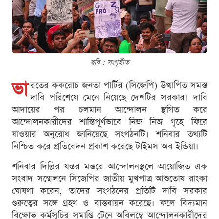
ছবি : সংগৃহীত
ভা
রতের ককরোচ জনতা পার্টির (সিজেপি) উত্থাপিত সমস্ত
দাবি পরিশেষে মেনে নিয়েছে দেশটির সরকার। দাবি
আদায়ের পর চলমান আন্দোলন স্থগিত করে
আন্দোলনকারীদের শান্তিপূর্ণভাবে নিজ নিজ গৃহে ফিরে
যাওয়ার অনুরোধ জানিয়েছে সংগঠনটি। শনিবার তথ্যটি
নিশ্চিত করে প্রতিবেদন প্রকাশ করেছে টাইমস অব ইন্ডিয়া।
শনিবার দিল্লির যন্তর মন্তরে আন্দোলনস্থলে আয়োজিত এক
সংবাদ সম্মেলনে সিজেপির জাতীয় মুখপাত্র আশুতোষ রাংকা
ঘোষণা করেন, তাদের সংগঠনের প্রতিটি দাবি সরকার
গুরুত্বের সঙ্গে গ্রহণ ও বাস্তবায়ন করেছে। ফলে বিদ্যমান
বিক্ষোভ কর্মসূচির সমাপ্তি টেনে অবিলম্বে আন্দোলনকারীদের