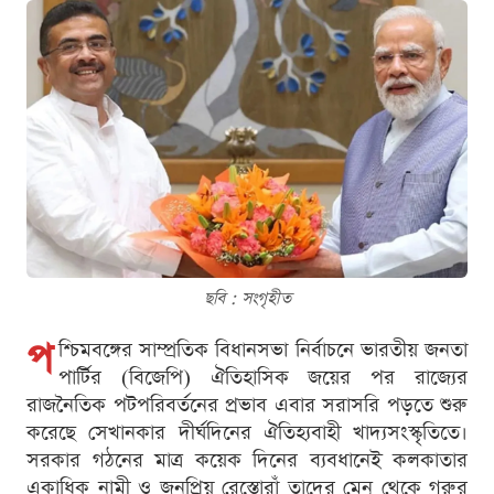
ছবি : সংগৃহীত
প
শ্চিমবঙ্গের সাম্প্রতিক বিধানসভা নির্বাচনে ভারতীয় জনতা
পার্টির (বিজেপি) ঐতিহাসিক জয়ের পর রাজ্যের
রাজনৈতিক পটপরিবর্তনের প্রভাব এবার সরাসরি পড়তে শুরু
করেছে সেখানকার দীর্ঘদিনের ঐতিহ্যবাহী খাদ্যসংস্কৃতিতে।
সরকার গঠনের মাত্র কয়েক দিনের ব্যবধানেই কলকাতার
একাধিক নামী ও জনপ্রিয় রেস্তোরাঁ তাদের মেনু থেকে গরুর