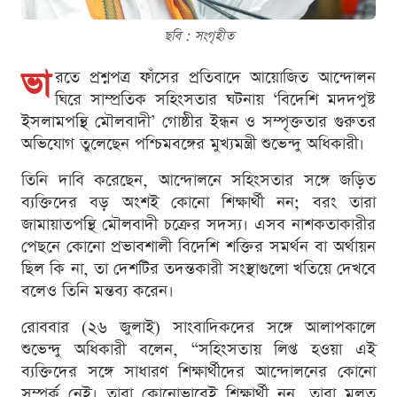
ছবি : সংগৃহীত
ভা
রতে প্রশ্নপত্র ফাঁসের প্রতিবাদে আয়োজিত আন্দোলন
ঘিরে সাম্প্রতিক সহিংসতার ঘটনায় ‘বিদেশি মদদপুষ্ট
ইসলামপন্থি মৌলবাদী’ গোষ্ঠীর ইন্ধন ও সম্পৃক্ততার গুরুতর
অভিযোগ তুলেছেন পশ্চিমবঙ্গের মুখ্যমন্ত্রী শুভেন্দু অধিকারী।
তিনি দাবি করেছেন, আন্দোলনে সহিংসতার সঙ্গে জড়িত
ব্যক্তিদের বড় অংশই কোনো শিক্ষার্থী নন; বরং তারা
জামায়াতপন্থি মৌলবাদী চক্রের সদস্য। এসব নাশকতাকারীর
পেছনে কোনো প্রভাবশালী বিদেশি শক্তির সমর্থন বা অর্থায়ন
ছিল কি না, তা দেশটির তদন্তকারী সংস্থাগুলো খতিয়ে দেখবে
বলেও তিনি মন্তব্য করেন।
রোববার (২৬ জুলাই) সাংবাদিকদের সঙ্গে আলাপকালে
শুভেন্দু অধিকারী বলেন, “সহিংসতায় লিপ্ত হওয়া এই
ব্যক্তিদের সঙ্গে সাধারণ শিক্ষার্থীদের আন্দোলনের কোনো
সম্পর্ক নেই। তারা কোনোভাবেই শিক্ষার্থী নন, তারা মূলত