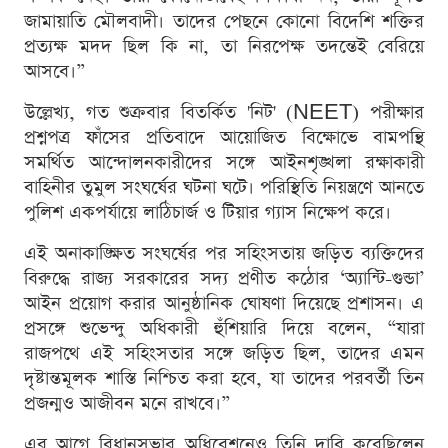
জামায়াতি মৌলবাদী। তাদের পেছনে কোনো বিদেশি শক্তির
প্রত্যক্ষ মদদ ছিল কি না, তা নিরপেক্ষ তদন্তেই বেরিয়ে
আসবে।”
উল্লেখ্য, গত শুক্রবার বিতর্কিত 'নিট' (NEET) পরীক্ষার
প্রশ্নপত্র ফাঁসের প্রতিবাদে আয়োজিত বিক্ষোভে বামপন্থি
সমর্থিত আন্দোলনকারীদের সঙ্গে আইনশৃঙ্খলা রক্ষাকারী
বাহিনীর তুমুল সংঘর্ষের ঘটনা ঘটে। পরিস্থিতি নিয়ন্ত্রণে আনতে
পুলিশ একপর্যায়ে লাঠিচার্জ ও টিয়ার গ্যাস নিক্ষেপ করে।
এই অনাকাঙ্ক্ষিত সংঘর্ষের পর সহিংসতায় জড়িত ব্যক্তিদের
বিরুদ্ধে রাজ্য সরকারের সদ্য প্রণীত কঠোর ‘অ্যান্টি-গুন্ডা’
আইন প্রয়োগ করার আনুষ্ঠানিক ঘোষণা দিয়েছে প্রশাসন। এ
প্রসঙ্গে শুভেন্দু অধিকারী হুঁশিয়ারি দিয়ে বলেন, “যারা
রাজপথে এই সহিংসতার সঙ্গে জড়িত ছিল, তাদের এমন
দৃষ্টান্তমূলক শাস্তি নিশ্চিত করা হবে, যা তাদের পরবর্তী তিন
প্রজন্মও আজীবন মনে রাখবে।”
এর আগে বিধানসভার অধিবেশনেও তিনি দাবি করেছিলেন