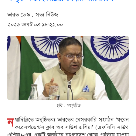
ভারত ডেস্ক . সত্য নিউজ
২০২৬ আগস্ট ০৪ ১৮:২১:০০
ছবি : সংগৃহীত
ন
য়াদিল্লিতে অনুষ্ঠিতব্য ভারতের বেসরকারি সংগঠন ‘ফরেন
করেসপন্ডেন্টস ক্লাব অব সাউথ এশিয়া’ (এফসিসি সাউথ
এশিয়া)-এর একটি অনুষ্ঠানে বাংলাদেশ থেকে পালিয়ে যাওয়া