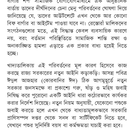
বার্গার শপ' সামাজিক যোগাযোগমাধ্যমে এক আনুষ্ঠানিক
বার্তায় তাদের দীর্ঘদিনের চেনা মেনু পরিবর্তনের ঘোষণা দিয়ে
জানিয়েছে যে, তাদের আউটলেটে এখন থেকে আর কোনো
বিফ বার্গার বা আইটেম পাওয়া যাবে না। রেস্তোরাঁ মালিকদের
সংগঠনগুলোর মতে, এই সিদ্ধান্ত কেবল ব্যবসায়িক কারণে
নয়, বরং বর্তমান পরিস্থিতিতে সামাজিক শান্তি রক্ষা ও
অনাকাঙ্ক্ষিত হামলা এড়াতে এক প্রকার বাধ্য হয়েই নিতে
হচ্ছে।
খাদ্যতালিকায় এই পরিবর্তনের মূল কারণ হিসেবে কাজ
করছে রাজ্য সরকারের নতুন আইনি কড়াকড়ি। আসন্ন পবিত্র
ঈদুল আজহার (কোরবানির ঈদ) ঠিক আগমুহূর্তে নতুন
সরকার জনসমক্ষে বা প্রকাশ্যে গরু, ষাঁড় ও মহিষ জবাই
নিষিদ্ধ করে পুরোনো একটি আইনি ধারা কঠোরভাবে কার্যকর
করার নির্দেশ দিয়েছে। নতুন নিয়ম অনুযায়ী, যেকোনো পশুকে
জবাই করতে হলে এখন থেকে বাধ্যতামূলকভাবে সরকারি
প্রাণিসম্পদ দপ্তর থেকে সনদ বা সার্টিফিকেট নিতে হবে,
যেখানে পশুর সুনির্দিষ্ট বয়স বা কর্মক্ষমতা যাচাই করা হবে।