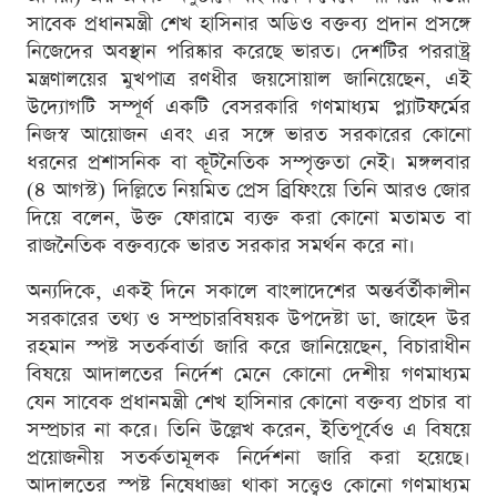
সাবেক প্রধানমন্ত্রী শেখ হাসিনার অডিও বক্তব্য প্রদান প্রসঙ্গে
নিজেদের অবস্থান পরিষ্কার করেছে ভারত। দেশটির পররাষ্ট্র
মন্ত্রণালয়ের মুখপাত্র রণধীর জয়সোয়াল জানিয়েছেন, এই
উদ্যোগটি সম্পূর্ণ একটি বেসরকারি গণমাধ্যম প্ল্যাটফর্মের
নিজস্ব আয়োজন এবং এর সঙ্গে ভারত সরকারের কোনো
ধরনের প্রশাসনিক বা কূটনৈতিক সম্পৃক্ততা নেই। মঙ্গলবার
(৪ আগস্ট) দিল্লিতে নিয়মিত প্রেস ব্রিফিংয়ে তিনি আরও জোর
দিয়ে বলেন, উক্ত ফোরামে ব্যক্ত করা কোনো মতামত বা
রাজনৈতিক বক্তব্যকে ভারত সরকার সমর্থন করে না।
অন্যদিকে, একই দিনে সকালে বাংলাদেশের অন্তর্বর্তীকালীন
সরকারের তথ্য ও সম্প্রচারবিষয়ক উপদেষ্টা ডা. জাহেদ উর
রহমান স্পষ্ট সতর্কবার্তা জারি করে জানিয়েছেন, বিচারাধীন
বিষয়ে আদালতের নির্দেশ মেনে কোনো দেশীয় গণমাধ্যম
যেন সাবেক প্রধানমন্ত্রী শেখ হাসিনার কোনো বক্তব্য প্রচার বা
সম্প্রচার না করে। তিনি উল্লেখ করেন, ইতিপূর্বেও এ বিষয়ে
প্রয়োজনীয় সতর্কতামূলক নির্দেশনা জারি করা হয়েছে।
আদালতের স্পষ্ট নিষেধাজ্ঞা থাকা সত্ত্বেও কোনো গণমাধ্যম