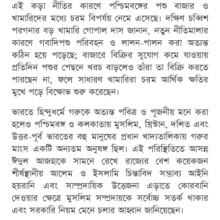
এই কড়া নীতির কারণে পশ্চিমবঙ্গের পশু বাজার ও
খামারিদের মধ্যে চরম বিপর্যয় নেমে এসেছে। দক্ষিণ চব্বিশ
পরগনার বড় খামারি গোপাল দাস জানান, নতুন নীতিমালার
কারণে গবাদিপশু পরিবহন ও লালন-পালন করা অত্যন্ত
কঠিন হয়ে পড়েছে; বাজারে বিক্রির সুযোগ কমে যাওয়ায়
প্রতিদিন পশুর পেছনে খরচ বাড়লেও তাঁরা তা বিক্রি করতে
পারছেন না, ফলে সাধারণ খামারিরা চরম আর্থিক ক্ষতির
মুখে পড়ে বিক্ষোভ শুরু করেছেন।
ভারতে হিন্দুধর্মে গরুকে অত্যন্ত পবিত্র ও পূজনীয় মনে করা
হলেও পশ্চিমবঙ্গ ও কলকাতায় মুসলিম, খ্রিস্টান, দলিত এবং
উত্তর-পূর্ব ভারতের বহু মানুষের প্রধান খাদ্যতালিকায় গরুর
মাংস একটি অন্যতম অনুষঙ্গ ছিল। এই পরিস্থিতিতে আসন্ন
ঈদুল আজহাকে সামনে রেখে রাজ্যের বেশ কয়েকজন
শীর্ষস্থানীয় আলেম ও ইসলামি চিন্তাবিদ সম্ভাব্য আইনি
হয়রানি এবং সাম্প্রদায়িক উত্তেজনা এড়াতে কোরবানি
দেওয়ার ক্ষেত্রে মুসলিম সম্প্রদায়কে সর্বোচ্চ সতর্ক থাকার
এবং সরকারি নিয়ম মেনে চলার আহ্বান জানিয়েছেন।