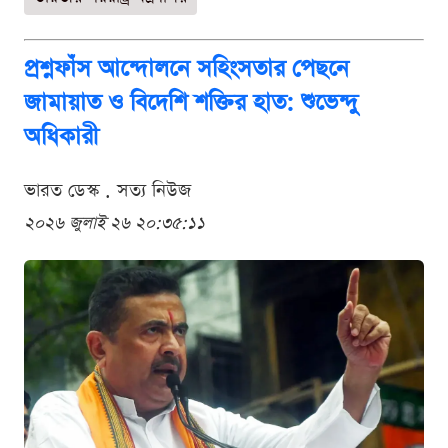
প্রশ্নফাঁস আন্দোলনে সহিংসতার পেছনে
জামায়াত ও বিদেশি শক্তির হাত: শুভেন্দু
অধিকারী
ভারত ডেস্ক . সত্য নিউজ
২০২৬ জুলাই ২৬ ২০:৩৫:১১