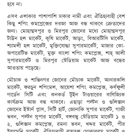
হবে না।
এসব এলাকার পাশাপাশি ঢাকার নামী এবং ঐতিহ্যবাহী বেশ
কিছু শপিং কমপ্লেক্সের দরজা আজ বন্ধ থাকবে ক্রেতাদের
জন্য। মোহাম্মদপুর ও মিরপুর জোনের মধ্যে মোহাম্মদপুর
টাউন হল মার্কেট, কৃষি মার্কেট, আড়ং, বিআরটিসি মার্কেট,
শ্যামলী হল মার্কেট, মুক্তিযোদ্ধা সুপারমার্কেট, মাজার কো-
অপারেটিভ মার্কেট, মুক্ত বাংলা শপিং কমপ্লেক্স, শাহ্ আলী
সুপারমার্কেট ও মিরপুর স্টেডিয়াম মার্কেট আজ বন্ধের
আওতায় পড়েছে।
মৌচাক ও শান্তিনগর জোনের মৌচাক মার্কেট, আনারকলি
মার্কেট, ফরচুন শপিংমল, আয়েশা শপিং কমপ্লেক্স, কর্ণফুলী
গার্ডেন সিটি এবং কনকর্ড টুইন টাওয়ারের বাণিজ্যিক
কার্যক্রম আজ বন্ধ থাকবে। এছাড়া পল্টন ও গুলিস্তান
জোনের ইস্টার্ন প্লাস, সিটি হার্ট, জোনাকি সুপার মার্কেট, গাজী
ভবন, পল্টন সুপার মার্কেট, বঙ্গবন্ধু স্টেডিয়াম মার্কেট ১ ও
২, গুলিস্তান কমপ্লেক্স, রমনা ভবন, খদ্দর মার্কেট, পীর
ইয়ামেনি মার্কেট, ঐতিহ্যবাহী বায়তুল মোকাররম মার্কেট ও