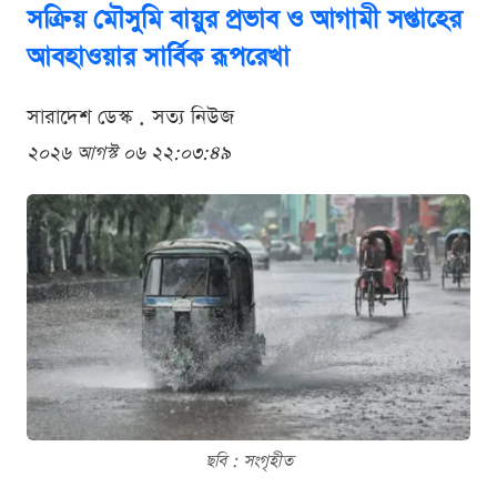
সক্রিয় মৌসুমি বায়ুর প্রভাব ও আগামী সপ্তাহের
আবহাওয়ার সার্বিক রূপরেখা
সারাদেশ ডেস্ক . সত্য নিউজ
২০২৬ আগস্ট ০৬ ২২:০৩:৪৯
ছবি : সংগৃহীত