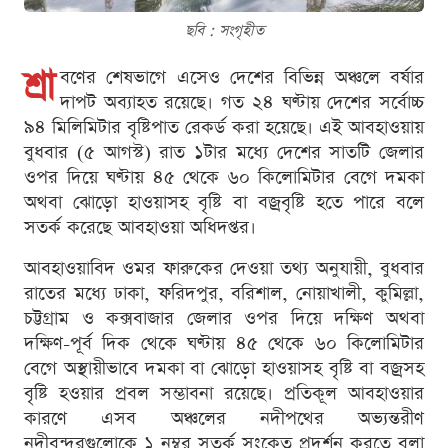
ছবি : সংগৃহীত
শ্রা
বণের শেষভাগে এসেও দেশের বিভিন্ন অঞ্চলে বর্ষার
দাপট অব্যাহত রয়েছে। গত ২৪ ঘণ্টায় দেশের সর্বোচ্চ
৯৪ মিলিমিটার বৃষ্টিপাত রেকর্ড করা হয়েছে। এই আবহাওয়ায়
বুধবার (৫ আগস্ট) রাত ১টার মধ্যে দেশের সাতটি জেলার
ওপর দিয়ে ঘণ্টায় ৪৫ থেকে ৬০ কিলোমিটার বেগে দমকা
অথবা ঝোড়ো হাওয়াসহ বৃষ্টি বা বজ্রবৃষ্টি হতে পারে বলে
সতর্ক করেছে আবহাওয়া অধিদপ্তর।
আবহাওয়াবিদ ওমর ফারুকের দেওয়া তথ্য অনুযায়ী, বুধবার
রাতের মধ্যে ঢাকা, ফরিদপুর, বরিশাল, নোয়াখালী, কুমিল্লা,
চট্টগ্রাম ও কক্সবাজার জেলার ওপর দিয়ে দক্ষিণ অথবা
দক্ষিণ-পূর্ব দিক থেকে ঘণ্টায় ৪৫ থেকে ৬০ কিলোমিটার
বেগে অস্থায়ীভাবে দমকা বা ঝোড়ো হাওয়াসহ বৃষ্টি বা বজ্রসহ
বৃষ্টি হওয়ার প্রবল সম্ভাবনা রয়েছে। প্রতিকূল আবহাওয়ার
কারণে এসব অঞ্চলের নদীপথের অভ্যন্তরীণ
নদীবন্দরগুলোকে ১ নম্বর সতর্ক সংকেত প্রদর্শন করতে বলা