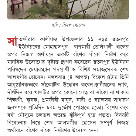
ছবি : শিমুল হোসেন
সা
তক্ষীরার কালীগঞ্জ উপজেলার ১১ নম্বর রতনপুর
ইউনিয়নের মোহাম্মদপুর– বাগমারী–তেলিখালী খালের
ওপর নিজস্ব অর্থায়নে একটি বাঁশের সাঁকো নির্মাণ করে
মানবিক উদ্যোগের দৃষ্টান্ত স্থাপন করেছেন রতনপুর ইউনিয়ন
পরিষদের চেয়ারম্যান পদপ্রার্থী ও বিশিষ্ট সমাজসেবক শেখ
আলমগীর হোসেন। মঙ্গলবার (৪ আগস্ট) বিকেল ৪টায় তিনি
আনুষ্ঠানিকভাবে সাঁকোটির উদ্বোধন করেন।স্থানীয়দের দাবি,
দীর্ঘদিন ধরে খালটির ওপর কোনো সেতু বা সাঁকো না থাকায়
শিক্ষার্থী, কৃষক, শ্রমজীবী মানুষ, নারী ও বয়স্কসহ সাধারণ
জনগণকে প্রতিদিন চরম দুর্ভোগ পোহাতে হতো। বিশেষ করে
বর্ষা মৌসুমে চলাচল অত্যন্ত ঝুঁকিপূর্ণ হয়ে পড়ত। বিষয়টি
বিবেচনায় নিয়ে শেখ আলমগীর হোসেন সম্পূর্ণ নিজস্ব
অর্থায়নে বাঁশের সাঁকো নির্মাণের উদ্যোগ নেন।