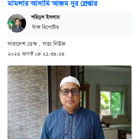
মামলার আসামি আজম নুর গ্রেপ্তার
শ‌হিদুল ইসলাম
স্টাফ রিপোর্টার
সারাদেশ ডেস্ক . সত্য নিউজ
২০২৬ আগস্ট ০৪ ২১:৩৯:২৯