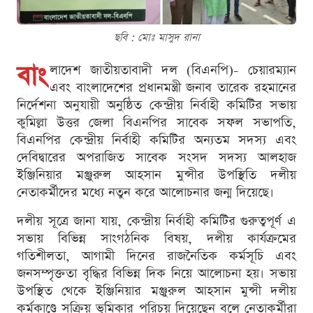
ছবি : মোঃ মাসুদ রানা
বাং
লাদেশ জাতীয়তাবাদী দল (বিএনপি)- চেয়ারম্যান
এবং বাংলাদেশের প্রধানমন্ত্রী জনাব তারেক রহমানের
নির্দেশনা অনুযায়ী অনুষ্ঠিত কেন্দ্রীয় নির্বাহী কমিটির সভায়
কুমিল্লা উত্তর জেলা বিএনপির সাবেক সফল সভাপতি,
বিএনপির কেন্দ্রীয় নির্বাহী কমিটির অন্যতম সদস্য এবং
দেবিদ্বারের অপরাজিত সাবেক সংসদ সদস্য আলহাজ
ইঞ্জিনিয়ার মঞ্জুরুল আহসান মুন্সীর উপস্থিতি দলীয়
নেতাকর্মীদের মধ্যে নতুন করে আলোচনার জন্ম দিয়েছে।
দলীয় সূত্রে জানা যায়, কেন্দ্রীয় নির্বাহী কমিটির গুরুত্বপূর্ণ এ
সভায় বিভিন্ন সাংগঠনিক বিষয়, দলীয় কার্যক্রমের
গতিশীলতা, আগামী দিনের রাজনৈতিক কর্মসূচি এবং
জনসম্পৃক্ততা বৃদ্ধির বিভিন্ন দিক নিয়ে আলোচনা হয়। সভায়
উপস্থিত থেকে ইঞ্জিনিয়ার মঞ্জুরুল আহসান মুন্সী দলীয়
কর্মকাণ্ডে সক্রিয় ভূমিকার পরিচয় দিয়েছেন বলে নেতাকর্মীরা