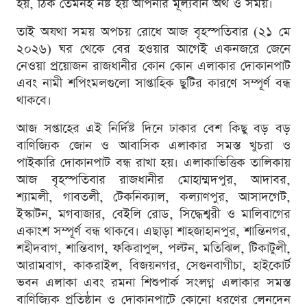
হয়, ঠিক তেমনই নষ্ট হয় আপনার মূল্যবান অর্থ ও সময়।
তাই অযথা সময় অপচয় রোধে আজ বৃহস্পতিবার (২১ মে
২০২৬) ঘর থেকে বের হওয়ার আগেই একনজরে জেনে
নেওয়া প্রয়োজন রাজধানীর কোন কোন এলাকার দোকানপাট
এবং নামী শপিংমলগুলো সাপ্তাহিক ছুটির কারণে সম্পূর্ণ বন্ধ
থাকবে।
আজ সপ্তাহের এই নির্দিষ্ট দিনে ঢাকার বেশ কিছু বড় বড়
বাণিজ্যিক জোন ও আবাসিক এলাকার সমস্ত খুচরা ও
পাইকারি দোকানপাট বন্ধ রাখা হয়। এলাকাভিত্তিক তালিকায়
আজ বৃহস্পতিবার রাজধানীর মোহাম্মদপুর, আদাবর,
শ্যামলী, গাবতলী, টেকনিক্যাল, কল্যাণপুর, আসাদগেট,
ইস্কাটন, মগবাজার, বেইলি রোড, সিদ্ধেশ্বরী ও মালিবাগের
একাংশ সম্পূর্ণ বন্ধ থাকবে। এছাড়া শাহজাহানপুর, শান্তিনগর,
শহীদবাগ, শান্তিবাগ, ফকিরাপুল, পল্টন, মতিঝিল, টিকাটুলী,
আরামবাগ, কাকরাইল, বিজয়নগর, সেগুনবাগীচা, হাইকোর্ট
ভবন এলাকা এবং রমনা শিশুপার্ক সংলগ্ন এলাকার সমস্ত
বাণিজ্যিক প্রতিষ্ঠান ও দোকানপাটে কোনো ধরণের লেনদেন