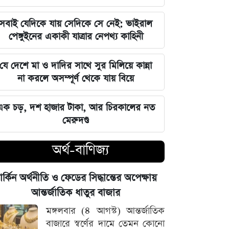
জুলাই স্মৃতি জাদুঘর উদ্বোধন করলেন
সবাই যেদিকে যায় সেদিকে সে নেই: ভাইরাল
প্রধানমন্ত্রী তারেক রহমান
পেঙ্গুইনের একাকী যাত্রার নেপথ্য কাহিনী
মার্কিন ক্ষেপণাস্ত্র মজুত নিয়ে নতুন তথ্য, কী
যে দেশে মা ও দাদির সাথে সুর মিলিয়ে কান্না
বলছে সিএনএন
না করলে অসম্পূর্ণ থেকে যায় বিয়ে
সালমানের অবয়ব পরিবর্তনের আসল কারণ
এক চড়, দশ হাজার টাকা, আর চিরকালের নত
ও ষাটোর্ধ্বদের ওজন কমানোর সঠিক নিয়ম
মেরুদণ্ড
৫ আগস্ট বিজয়ের দিন, ভিন্নমত যেন
অর্থ-বাণিজ্য
শত্রুতায় রূপ না নেয়: প্রধানমন্ত্রী তারেক
রহমান
ার্কিন অর্থনীতি ও ফেডের সিদ্ধান্তের অপেক্ষায়
নিজস্ব অর্থায়নে খালের ওপর বাঁশের সাঁকো
আন্তর্জাতিক ধাতুর বাজার
বানিয়ে দিলেন ইউপি চেয়ারম্যান পদপ্রার্থী
মঙ্গলবার (৪ আগস্ট) আন্তর্জাতিক
শেখ আলমগীর
বাজারে স্বর্ণের দামে তেমন কোনো