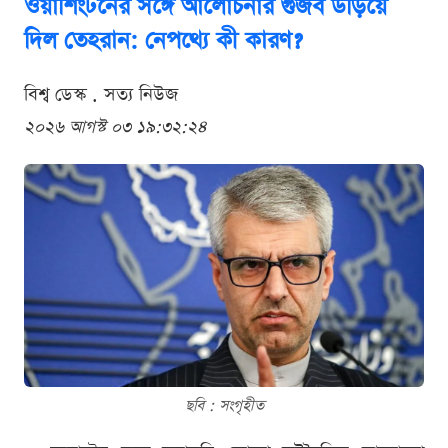
ওয়াশিংটনের সঙ্গে আলোচনার গুজব উড়িয়ে
দিল তেহরান: নেপথ্যে কী কারণ?
বিশ্ব ডেস্ক . সত্য নিউজ
২০২৬ আগস্ট ০৩ ১৯:৩২:২৪
ছবি : সংগৃহীত