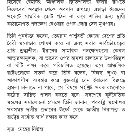
হিসেবে বেইজিং আঞ্চলিক স্থিতিশীলতা বজায় রাখতে
নিজেদের অবস্থান থেকে অবদান রাখছে। এছাড়া ইয়েমেন
সংকটে সামরিক জোট গঠন না করে শান্তির জন্য স্থায়ী
কাঠামোগত পদক্ষেপ নেওয়ার ওপর জোর দেন মুখপাত্র।
তিনি পুনর্ব্যক্ত করেন, তেহরান পার্শ্ববর্তী কোনো দেশের প্রতি
বৈরী মনোভাব পোষণ করে না এবং সবার সার্বভৌমত্বের
প্রতি শ্রদ্ধাশীল। ইরানের সামরিক পদক্ষেপগুলো কেবল
আত্মরক্ষামূলক, যা তাদের ওপর হামলা চালানোর উৎপত্তিস্থল
বা ঘাঁটি লক্ষ্য করে পরিচালিত হয়েছে। তবে আঞ্চলিক
রাষ্ট্রগুলোকে সতর্ক করে তিনি বলেন, নিজস্ব ভূখণ্ড বা
আকাশসীমা ব্যবহার করে যুক্তরাষ্ট্র যেন ইরানের বিরুদ্ধে
হামলা চালাতে না পারে, সে বিষয়ে সংশ্লিষ্ট সরকারগুলোকে
কঠোর দায়িত্ব পালন করতে হবে। সবশেষে কূটনৈতিক
মহলের সমালোচনা প্রসঙ্গে তিনি জানান, পররাষ্ট্র মন্ত্রণালয়
সবসময় দলীয় প্রভাবের ঊর্ধ্বে থেকে জাতীয় নিরাপত্তা ও
রাষ্ট্রের সর্বোচ্চ স্বার্থ রক্ষায় কাজ করে।
সূত্র- মেহের নিউজ