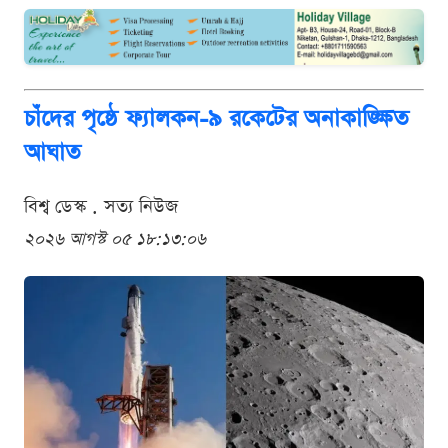
চাঁদের পৃষ্ঠে ফ্যালকন-৯ রকেটের অনাকাঙ্ক্ষিত
আঘাত
বিশ্ব ডেস্ক . সত্য নিউজ
২০২৬ আগস্ট ০৫ ১৮:১৩:০৬