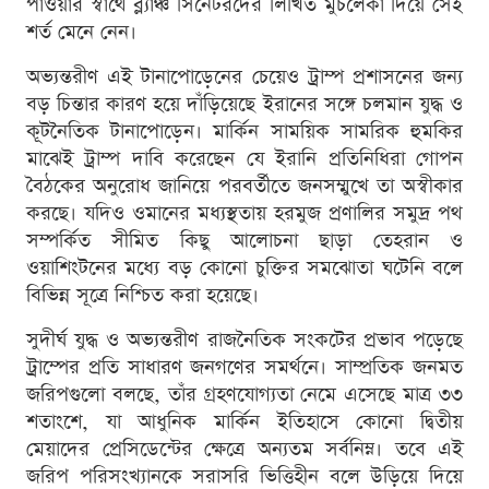
পাওয়ার স্বার্থে ব্ল্যাঞ্চ সিনেটরদের লিখিত মুচলেকা দিয়ে সেই
শর্ত মেনে নেন।
অভ্যন্তরীণ এই টানাপোড়েনের চেয়েও ট্রাম্প প্রশাসনের জন্য
বড় চিন্তার কারণ হয়ে দাঁড়িয়েছে ইরানের সঙ্গে চলমান যুদ্ধ ও
কূটনৈতিক টানাপোড়েন। মার্কিন সাময়িক সামরিক হুমকির
মাঝেই ট্রাম্প দাবি করেছেন যে ইরানি প্রতিনিধিরা গোপন
বৈঠকের অনুরোধ জানিয়ে পরবর্তীতে জনসম্মুখে তা অস্বীকার
করছে। যদিও ওমানের মধ্যস্থতায় হরমুজ প্রণালির সমুদ্র পথ
সম্পর্কিত সীমিত কিছু আলোচনা ছাড়া তেহরান ও
ওয়াশিংটনের মধ্যে বড় কোনো চুক্তির সমঝোতা ঘটেনি বলে
বিভিন্ন সূত্রে নিশ্চিত করা হয়েছে।
সুদীর্ঘ যুদ্ধ ও অভ্যন্তরীণ রাজনৈতিক সংকটের প্রভাব পড়েছে
ট্রাম্পের প্রতি সাধারণ জনগণের সমর্থনে। সাম্প্রতিক জনমত
জরিপগুলো বলছে, তাঁর গ্রহণযোগ্যতা নেমে এসেছে মাত্র ৩৩
শতাংশে, যা আধুনিক মার্কিন ইতিহাসে কোনো দ্বিতীয়
মেয়াদের প্রেসিডেন্টের ক্ষেত্রে অন্যতম সর্বনিম্ন। তবে এই
জরিপ পরিসংখ্যানকে সরাসরি ভিত্তিহীন বলে উড়িয়ে দিয়ে